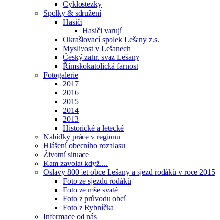
Cyklostezky
Spolky & sdružení
Hasiči
Hasiči varují
Okrašlovací spolek Lešany z.s.
Myslivost v Lešanech
Český zahr. svaz Lešany
Římskokatolická farnost
Fotogalerie
2017
2016
2015
2014
2013
Historické a letecké
Nabídky práce v regionu
Hlášení obecního rozhlasu
Životní situace
Kam zavolat když....
Oslavy 800 let obce Lešany a sjezd rodáků v roce 2015
Foto ze sjezdu rodáků
Foto ze mše svaté
Foto z průvodu obcí
Foto z Rybníčka
Informace od nás