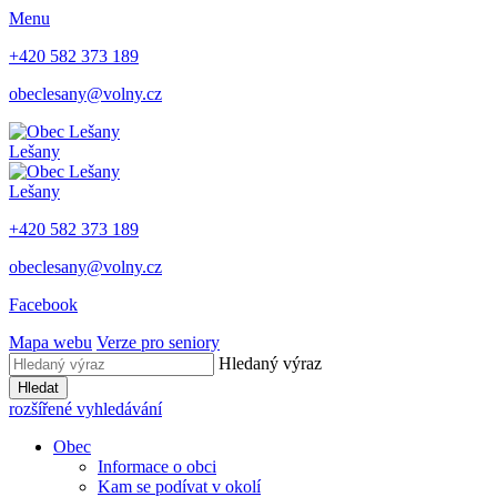
Menu
+420 582 373 189
obeclesany@volny.cz
Lešany
Lešany
+420 582 373 189
obeclesany@volny.cz
Facebook
Mapa webu
Verze pro seniory
Hledaný výraz
Hledat
rozšířené vyhledávání
Obec
Informace o obci
Kam se podívat v okolí