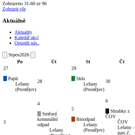
Zobrazeno
31
-
60
ze 96
Zobrazit vše
Aktuálně
Aktuality
Kaledář akcí
Opustili nás..
Srpen
2026
Po
Út
St
Čt
27
29
Papír
Sklo
28
30
Lešany
Lešany
(Prostějov)
(Prostějov)
6
4
5
Shrabky z
Směsný
ČOV
komunální
Bioodpad
3
ČOV
odpad
Lešany
Lešany -
Lešany
(Prostějov)
parc.č.