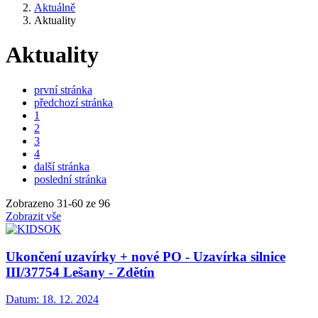
Aktuálně
Aktuality
Aktuality
první stránka
předchozí stránka
1
2
3
4
další stránka
poslední stránka
Zobrazeno
31
-
60
ze 96
Zobrazit vše
Ukončení uzavírky + nové PO - Uzavírka silnice
III/37754 Lešany - Zdětín
Datum:
18. 12. 2024