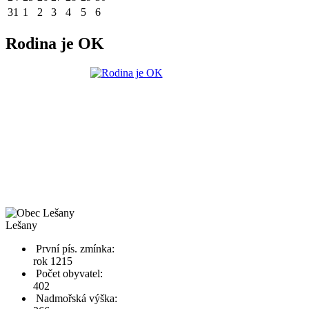
31
1
2
3
4
5
6
Rodina je OK
Lešany
První pís. zmínka:
rok 1215
Počet obyvatel:
402
Nadmořská výška: