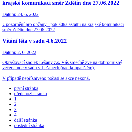
krajské komunikaci směr Zdětín dne 27.06.2022
Datum:
24. 6. 2022
Upozornění pro občany - pokládka asfaltu na krajské komunikaci
směr Zdětín dne 27.06.2022
Vítání léta v sadu 4.6.2022
Datum:
2. 6. 2022
Okrašlovací spolek Lešany z.s. Vás srdečně zve na dobrodružný
večer a noc v sadu v Lešanech (nad koupalištěm).
V případě nepříznivého počasí se akce nekoná.
první stránka
předchozí stránka
1
2
3
4
další stránka
poslední stránka