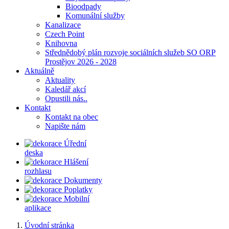
Bioodpady
Komunální služby
Kanalizace
Czech Point
Knihovna
Střednědobý plán rozvoje sociálních služeb SO ORP
Prostějov 2026 - 2028
Aktuálně
Aktuality
Kaledář akcí
Opustili nás..
Kontakt
Kontakt na obec
Napište nám
Úřední
deska
Hlášení
rozhlasu
Dokumenty
Poplatky
Mobilní
aplikace
Úvodní stránka