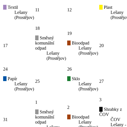
Textil
Plast
11
12
Lešany
Lešany
(Prostějov)
(Prostějo
18
19
Směsný
komunální
Bioodpad
17
20
odpad
Lešany
Lešany
(Prostějov)
(Prostějov)
24
26
Papír
Sklo
25
27
Lešany
Lešany
(Prostějov)
(Prostějov)
3
1
2
Shrabky z
Směsný
ČOV
komunální
Bioodpad
31
ČOV
odpad
Lešany
Lešany -