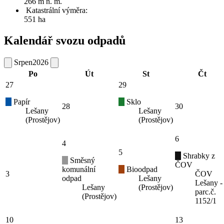
266 m n. m.
Katastrální výměra:
551 ha
Kalendář svozu odpadů
Srpen
2026
Po
Út
St
Čt
27
29
Papír
Sklo
28
30
Lešany
Lešany
(Prostějov)
(Prostějov)
6
4
5
Shrabky z
Směsný
ČOV
komunální
Bioodpad
3
ČOV
odpad
Lešany
Lešany -
Lešany
(Prostějov)
parc.č.
(Prostějov)
1152/1
10
13