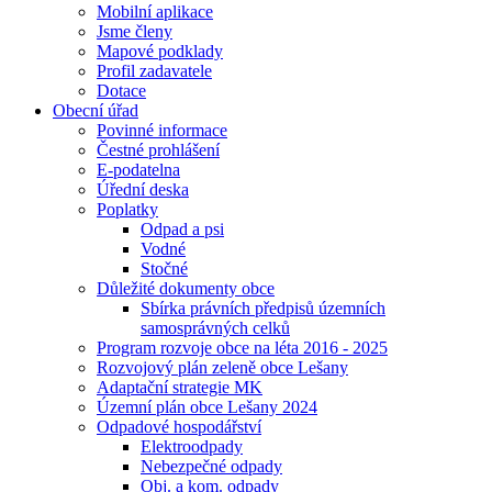
Mobilní aplikace
Jsme členy
Mapové podklady
Profil zadavatele
Dotace
Obecní úřad
Povinné informace
Čestné prohlášení
E-podatelna
Úřední deska
Poplatky
Odpad a psi
Vodné
Stočné
Důležité dokumenty obce
Sbírka právních předpisů územních
samosprávných celků
Program rozvoje obce na léta 2016 - 2025
Rozvojový plán zeleně obce Lešany
Adaptační strategie MK
Územní plán obce Lešany 2024
Odpadové hospodářství
Elektroodpady
Nebezpečné odpady
Obj. a kom. odpady