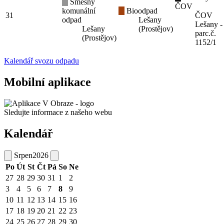
Směsný
ČOV
komunální
Bioodpad
31
ČOV
odpad
Lešany
Lešany -
Lešany
(Prostějov)
parc.č.
(Prostějov)
1152/1
Kalendář svozu odpadu
Mobilní aplikace
Sledujte informace z našeho webu
Kalendář
Srpen
2026
Po
Út
St
Čt
Pá
So
Ne
27
28
29
30
31
1
2
3
4
5
6
7
8
9
10
11
12
13
14
15
16
17
18
19
20
21
22
23
24
25
26
27
28
29
30