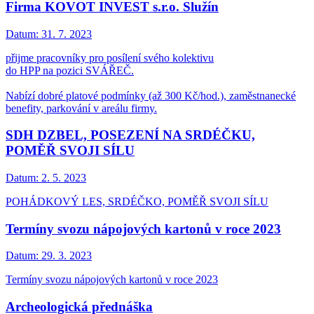
Firma KOVOT INVEST s.r.o. Služín
Datum:
31. 7. 2023
přijme pracovníky pro posílení svého kolektivu
do HPP na pozici SVÁŘEČ.
Nabízí dobré platové podmínky (až 300 Kč/hod.), zaměstnanecké
benefity, parkování v areálu firmy.
SDH DZBEL, POSEZENÍ NA SRDÉČKU,
POMĚŘ SVOJI SÍLU
Datum:
2. 5. 2023
POHÁDKOVÝ LES, SRDÉČKO, POMĚŘ SVOJI SÍLU
Termíny svozu nápojových kartonů v roce 2023
Datum:
29. 3. 2023
Termíny svozu nápojových kartonů v roce 2023
Archeologická přednáška