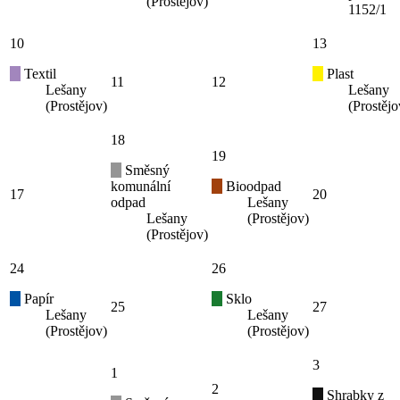
(Prostějov)
1152/1
10
13
Textil
Plast
11
12
Lešany
Lešany
(Prostějov)
(Prostějo
18
19
Směsný
komunální
Bioodpad
17
20
odpad
Lešany
Lešany
(Prostějov)
(Prostějov)
24
26
Papír
Sklo
25
27
Lešany
Lešany
(Prostějov)
(Prostějov)
3
1
2
Shrabky z