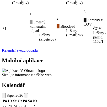
(Prostějov)
(Prostějov)
3
1
2
Shrabky z
Směsný
ČOV
komunální
Bioodpad
31
ČOV
odpad
Lešany
Lešany -
Lešany
(Prostějov)
parc.č.
(Prostějov)
1152/1
Kalendář svozu odpadu
Mobilní aplikace
Sledujte informace z našeho webu
Kalendář
Srpen
2026
Po
Út
St
Čt
Pá
So
Ne
27
28
29
30
31
1
2