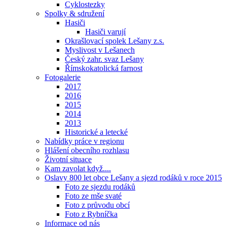
Cyklostezky
Spolky & sdružení
Hasiči
Hasiči varují
Okrašlovací spolek Lešany z.s.
Myslivost v Lešanech
Český zahr. svaz Lešany
Římskokatolická farnost
Fotogalerie
2017
2016
2015
2014
2013
Historické a letecké
Nabídky práce v regionu
Hlášení obecního rozhlasu
Životní situace
Kam zavolat když....
Oslavy 800 let obce Lešany a sjezd rodáků v roce 2015
Foto ze sjezdu rodáků
Foto ze mše svaté
Foto z průvodu obcí
Foto z Rybníčka
Informace od nás