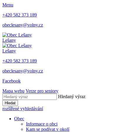
Menu
+420 582 373 189
obeclesany@volny.cz
Lešany
Lešany
+420 582 373 189
obeclesany@volny.cz
Facebook
Mapa webu
Verze pro seniory
Hledaný výraz
Hledat
rozšířené vyhledávání
Obec
Informace o obci
Kam se podívat v okolí