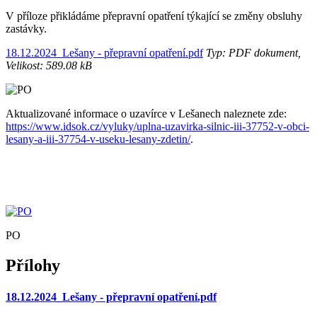
V příloze přikládáme přepravní opatření týkající se změny obsluhy
zastávky.
18.12.2024_Lešany - přepravní opatření.pdf
Typ: PDF dokument,
Velikost: 589.08 kB
Aktualizované informace o uzavírce v Lešanech naleznete zde:
https://www.idsok.cz/vyluky/uplna-uzavirka-silnic-iii-37752-v-obci-
lesany-a-iii-37754-v-useku-lesany-zdetin/
.
PO
Přílohy
18.12.2024_Lešany - přepravní opatření.pdf