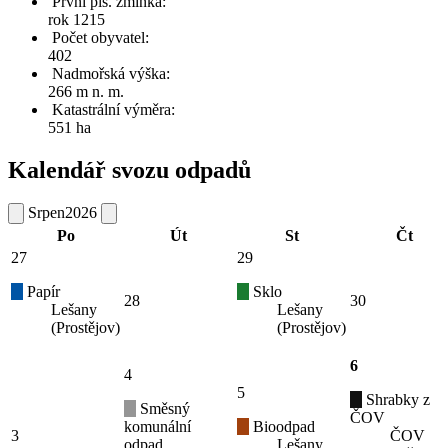
První pís. zmínka:
rok 1215
Počet obyvatel:
402
Nadmořská výška:
266 m n. m.
Katastrální výměra:
551 ha
Kalendář svozu odpadů
Srpen
2026
Po
Út
St
Čt
27
29
Papír
Sklo
28
30
Lešany
Lešany
(Prostějov)
(Prostějov)
6
4
5
Shrabky z
Směsný
ČOV
komunální
Bioodpad
3
ČOV
odpad
Lešany