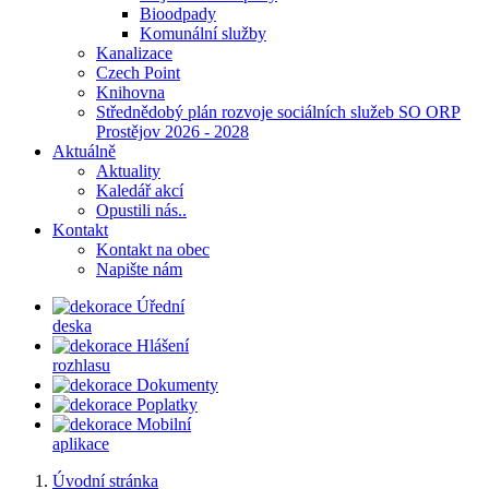
Bioodpady
Komunální služby
Kanalizace
Czech Point
Knihovna
Střednědobý plán rozvoje sociálních služeb SO ORP
Prostějov 2026 - 2028
Aktuálně
Aktuality
Kaledář akcí
Opustili nás..
Kontakt
Kontakt na obec
Napište nám
Úřední
deska
Hlášení
rozhlasu
Dokumenty
Poplatky
Mobilní
aplikace
Úvodní stránka