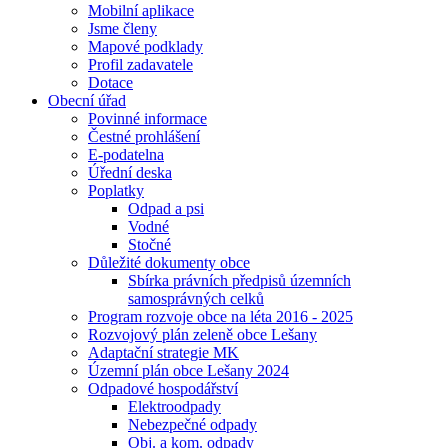
Mobilní aplikace
Jsme členy
Mapové podklady
Profil zadavatele
Dotace
Obecní úřad
Povinné informace
Čestné prohlášení
E-podatelna
Úřední deska
Poplatky
Odpad a psi
Vodné
Stočné
Důležité dokumenty obce
Sbírka právních předpisů územních
samosprávných celků
Program rozvoje obce na léta 2016 - 2025
Rozvojový plán zeleně obce Lešany
Adaptační strategie MK
Územní plán obce Lešany 2024
Odpadové hospodářství
Elektroodpady
Nebezpečné odpady
Obj. a kom. odpady