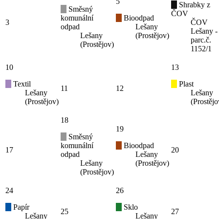
5
Shrabky z
Směsný
ČOV
komunální
Bioodpad
3
ČOV
odpad
Lešany
Lešany -
Lešany
(Prostějov)
parc.č.
(Prostějov)
1152/1
10
13
Textil
Plast
11
12
Lešany
Lešany
(Prostějov)
(Prostějo
18
19
Směsný
komunální
Bioodpad
17
20
odpad
Lešany
Lešany
(Prostějov)
(Prostějov)
24
26
Papír
Sklo
25
27
Lešany
Lešany