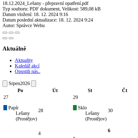
18.12.2024_Lešany - přepravní opatření.pdf
Typ souboru: PDF dokument, Velikost: 589,08 kB
Datum vložení:
18. 12. 2024 9:16
Datum poslední aktualizace:
18. 12. 2024 9:24
Autor:
Správce Webu
Aktuálně
Aktuality
Kaledář akcí
Opustili nás..
Srpen
2026
Po
Út
St
Čt
27
29
Papír
Sklo
28
30
Lešany
Lešany
(Prostějov)
(Prostějov)
6
4