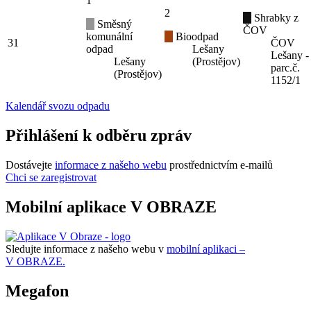
1
2
Shrabky z
Směsný
ČOV
komunální
Bioodpad
31
ČOV
odpad
Lešany
Lešany -
Lešany
(Prostějov)
parc.č.
(Prostějov)
1152/1
Kalendář svozu odpadu
Přihlášení k odběru zpráv
Dostávejte
informace z našeho webu
prostřednictvím e-mailů
Chci se zaregistrovat
Mobilní aplikace V OBRAZE
Sledujte informace z našeho webu v
mobilní aplikaci –
V OBRAZE.
Megafon