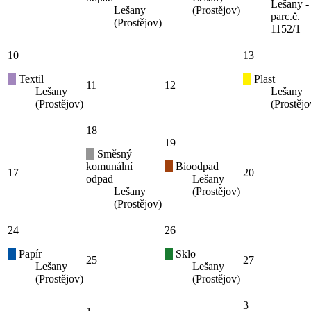
Lešany -
Lešany
(Prostějov)
parc.č.
(Prostějov)
1152/1
10
13
Textil
Plast
11
12
Lešany
Lešany
(Prostějov)
(Prostějo
18
19
Směsný
komunální
Bioodpad
17
20
odpad
Lešany
Lešany
(Prostějov)
(Prostějov)
24
26
Papír
Sklo
25
27
Lešany
Lešany
(Prostějov)
(Prostějov)
3