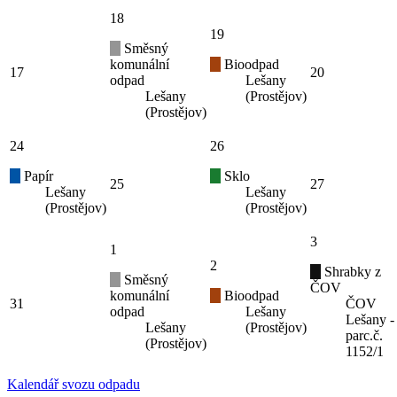
18
19
Směsný
komunální
Bioodpad
17
20
odpad
Lešany
Lešany
(Prostějov)
(Prostějov)
24
26
Papír
Sklo
25
27
Lešany
Lešany
(Prostějov)
(Prostějov)
3
1
2
Shrabky z
Směsný
ČOV
komunální
Bioodpad
31
ČOV
odpad
Lešany
Lešany -
Lešany
(Prostějov)
parc.č.
(Prostějov)
1152/1
Kalendář svozu odpadu