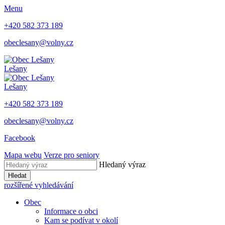
Menu
+420 582 373 189
obeclesany@volny.cz
Lešany
Lešany
+420 582 373 189
obeclesany@volny.cz
Facebook
Mapa webu
Verze pro seniory
Hledaný výraz
Hledat
rozšířené vyhledávání
Obec
Informace o obci
Kam se podívat v okolí