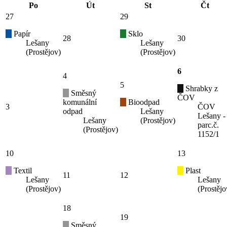
Po
Út
St
Čt
27
29
Papír
Sklo
28
30
Lešany
Lešany
(Prostějov)
(Prostějov)
6
4
5
Shrabky z
Směsný
ČOV
komunální
Bioodpad
3
ČOV
odpad
Lešany
Lešany -
Lešany
(Prostějov)
parc.č.
(Prostějov)
1152/1
10
13
Textil
Plast
11
12
Lešany
Lešany
(Prostějov)
(Prostějo
18
19
Směsný