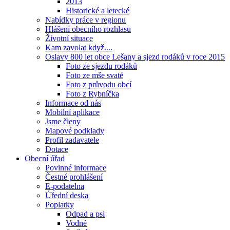
2013
Historické a letecké
Nabídky práce v regionu
Hlášení obecního rozhlasu
Životní situace
Kam zavolat když....
Oslavy 800 let obce Lešany a sjezd rodáků v roce 2015
Foto ze sjezdu rodáků
Foto ze mše svaté
Foto z průvodu obcí
Foto z Rybníčka
Informace od nás
Mobilní aplikace
Jsme členy
Mapové podklady
Profil zadavatele
Dotace
Obecní úřad
Povinné informace
Čestné prohlášení
E-podatelna
Úřední deska
Poplatky
Odpad a psi
Vodné