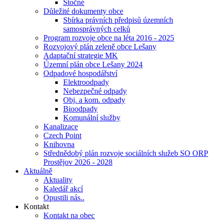
Stočné
Důležité dokumenty obce
Sbírka právních předpisů územních
samosprávných celků
Program rozvoje obce na léta 2016 - 2025
Rozvojový plán zeleně obce Lešany
Adaptační strategie MK
Územní plán obce Lešany 2024
Odpadové hospodářství
Elektroodpady
Nebezpečné odpady
Obj. a kom. odpady
Bioodpady
Komunální služby
Kanalizace
Czech Point
Knihovna
Střednědobý plán rozvoje sociálních služeb SO ORP
Prostějov 2026 - 2028
Aktuálně
Aktuality
Kaledář akcí
Opustili nás..
Kontakt
Kontakt na obec