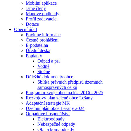
Mobilní aplikace
Jsme členy
Mapové podklady
Profil zadavatele
Dotace
Obecní úřad
Povinné informace
Čestné prohlášení
E-podatelna
Úřední deska
Poplatky
Odpad a psi
Vodné
Stočné
Důležité dokumenty obce
Sbírka právních předpisů územních
samosprávných celků
Program rozvoje obce na léta 2016 - 2025
Rozvojový plán zeleně obce Lešany
Adaptační strategie MK
Územní plán obce Lešany 2024
Odpadové hospodářství
Elektroodpady
Nebezpečné odpady
Obj. a kom. odpady