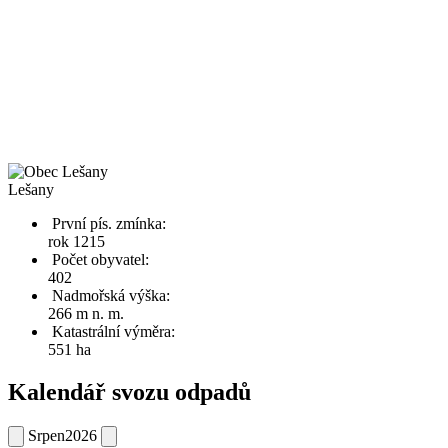
Lešany
První pís. zmínka:
rok 1215
Počet obyvatel:
402
Nadmořská výška:
266 m n. m.
Katastrální výměra:
551 ha
Kalendář svozu odpadů
Srpen
2026