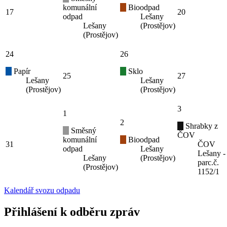
komunální
Bioodpad
17
20
odpad
Lešany
Lešany
(Prostějov)
(Prostějov)
24
26
Papír
Sklo
25
27
Lešany
Lešany
(Prostějov)
(Prostějov)
3
1
2
Shrabky z
Směsný
ČOV
komunální
Bioodpad
31
ČOV
odpad
Lešany
Lešany -
Lešany
(Prostějov)
parc.č.
(Prostějov)
1152/1
Kalendář svozu odpadu
Přihlášení k odběru zpráv