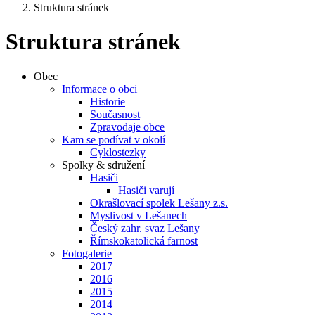
Struktura stránek
Struktura stránek
Obec
Informace o obci
Historie
Současnost
Zpravodaje obce
Kam se podívat v okolí
Cyklostezky
Spolky & sdružení
Hasiči
Hasiči varují
Okrašlovací spolek Lešany z.s.
Myslivost v Lešanech
Český zahr. svaz Lešany
Římskokatolická farnost
Fotogalerie
2017
2016
2015
2014