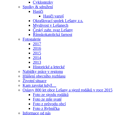
Cyklostezky
Spolky & sdružení
Hasiči
Hasiči varují
Okrašlovací spolek Lešany z.s.
Myslivost v Lešanech
Český zahr. svaz Lešany
Římskokatolická farnost
Fotogalerie
2017
2016
2015
2014
2013
Historické a letecké
Nabídky práce v regionu
Hlášení obecního rozhlasu
Životní situace
Kam zavolat když....
Oslavy 800 let obce Lešany a sjezd rodáků v roce 2015
Foto ze sjezdu rodáků
Foto ze mše svaté
Foto z průvodu obcí
Foto z Rybníčka
Informace od nás