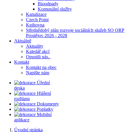
Bioodpady
Komunální služby
Kanalizace
Czech Point
Knihovna
Střednědobý plán rozvoje sociálních služeb SO ORP
Prostějov 2026 - 2028
Aktuálně
Aktuality
Kaledář akcí
Opustili nás..
Kontakt
Kontakt na obec
Napište nám
Úřední
deska
Hlášení
rozhlasu
Dokumenty
Poplatky
Mobilní
aplikace
Úvodní stránka