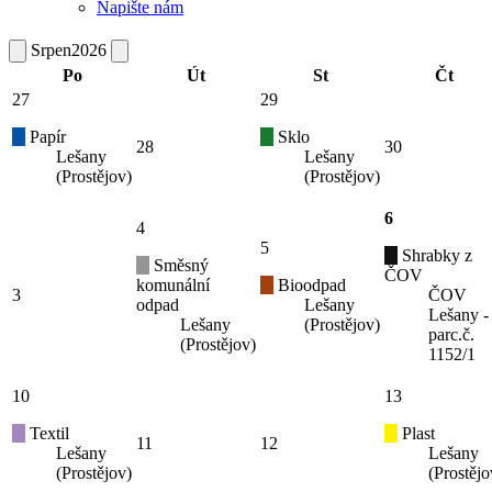
Napište nám
Srpen
2026
Po
Út
St
Čt
27
29
Papír
Sklo
28
30
Lešany
Lešany
(Prostějov)
(Prostějov)
6
4
5
Shrabky z
Směsný
ČOV
komunální
Bioodpad
3
ČOV
odpad
Lešany
Lešany -
Lešany
(Prostějov)
parc.č.
(Prostějov)
1152/1
10
13
Textil
Plast
11
12
Lešany
Lešany
(Prostějov)
(Prostějo