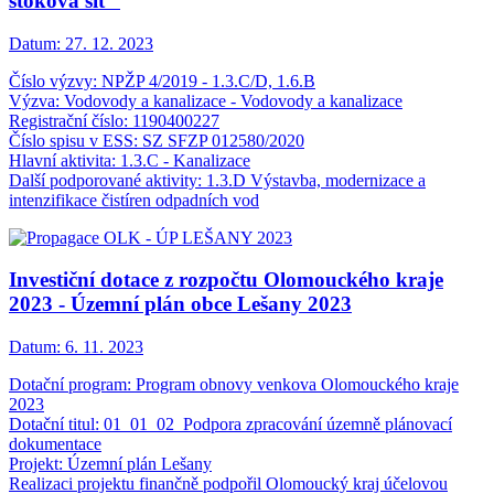
stoková síť“
Datum:
27. 12. 2023
Číslo výzvy: NPŽP 4/2019 - 1.3.C/D, 1.6.B
Výzva: Vodovody a kanalizace - Vodovody a kanalizace
Registrační číslo: 1190400227
Číslo spisu v ESS: SZ SFZP 012580/2020
Hlavní aktivita: 1.3.C - Kanalizace
Další podporované aktivity: 1.3.D Výstavba, modernizace a
intenzifikace čistíren odpadních vod
Investiční dotace z rozpočtu Olomouckého kraje
2023 - Územní plán obce Lešany 2023
Datum:
6. 11. 2023
Dotační program: Program obnovy venkova Olomouckého kraje
2023
Dotační titul: 01_01_02_Podpora zpracování územně plánovací
dokumentace
Projekt: Územní plán Lešany
Realizaci projektu finančně podpořil Olomoucký kraj účelovou