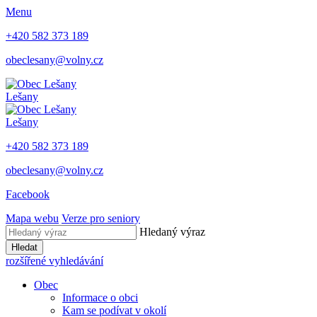
Menu
+420 582 373 189
obeclesany@volny.cz
Lešany
Lešany
+420 582 373 189
obeclesany@volny.cz
Facebook
Mapa webu
Verze pro seniory
Hledaný výraz
Hledat
rozšířené vyhledávání
Obec
Informace o obci
Kam se podívat v okolí