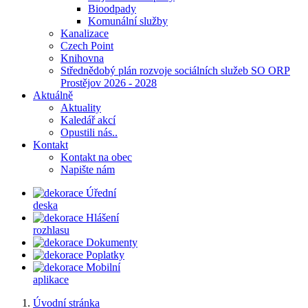
Bioodpady
Komunální služby
Kanalizace
Czech Point
Knihovna
Střednědobý plán rozvoje sociálních služeb SO ORP
Prostějov 2026 - 2028
Aktuálně
Aktuality
Kaledář akcí
Opustili nás..
Kontakt
Kontakt na obec
Napište nám
Úřední
deska
Hlášení
rozhlasu
Dokumenty
Poplatky
Mobilní
aplikace
Úvodní stránka