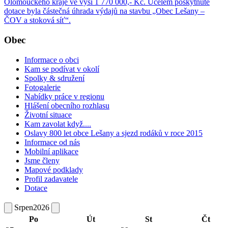
Olomouckého kraje ve výši 1 770 000,- Kč. Účelem poskytnuté
dotace byla částečná úhrada výdajů na stavbu „Obec Lešany –
ČOV a stoková síť“.
Obec
Informace o obci
Kam se podívat v okolí
Spolky & sdružení
Fotogalerie
Nabídky práce v regionu
Hlášení obecního rozhlasu
Životní situace
Kam zavolat když....
Oslavy 800 let obce Lešany a sjezd rodáků v roce 2015
Informace od nás
Mobilní aplikace
Jsme členy
Mapové podklady
Profil zadavatele
Dotace
Srpen
2026
Po
Út
St
Čt