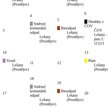
(Prostějov)
(Prostějov)
6
4
5
Shrabky z
Směsný
ČOV
komunální
Bioodpad
3
ČOV
odpad
Lešany
Lešany -
Lešany
(Prostějov)
parc.č.
(Prostějov)
1152/1
10
13
Textil
Plast
11
12
Lešany
Lešany
(Prostějov)
(Prostějo
18
19
Směsný
komunální
Bioodpad
17
20
odpad
Lešany
Lešany
(Prostějov)
(Prostějov)