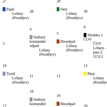
27
29
Papír
Sklo
28
30
Lešany
Lešany
(Prostějov)
(Prostějov)
6
4
5
Shrabky z
Směsný
ČOV
komunální
Bioodpad
3
ČOV
odpad
Lešany
Lešany -
Lešany
(Prostějov)
parc.č.
(Prostějov)
1152/1
10
13
Textil
Plast
11
12
Lešany
Lešany
(Prostějov)
(Prostějo
18
19
Směsný
komunální
Bioodpad
17
20