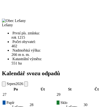
Lešany
První pís. zmínka:
rok 1215
Počet obyvatel:
402
Nadmořská výška:
266 m n. m.
Katastrální výměra:
551 ha
Kalendář svozu odpadů
Srpen
2026
Po
Út
St
Čt
27
29
Papír
Sklo
28
30
Lešany
Lešany