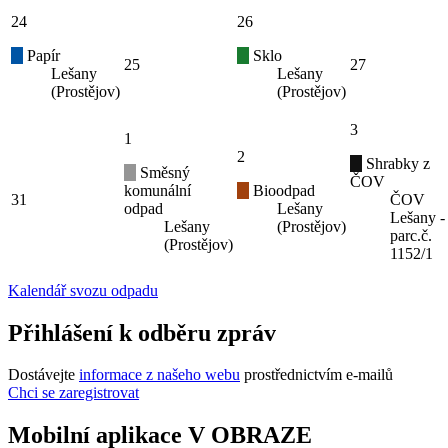
24
26
Papír
Sklo
25
27
Lešany
Lešany
(Prostějov)
(Prostějov)
3
1
2
Shrabky z
Směsný
ČOV
komunální
Bioodpad
31
ČOV
odpad
Lešany
Lešany -
Lešany
(Prostějov)
parc.č.
(Prostějov)
1152/1
Kalendář svozu odpadu
Přihlášení k odběru zpráv
Dostávejte
informace z našeho webu
prostřednictvím e-mailů
Chci se zaregistrovat
Mobilní aplikace V OBRAZE