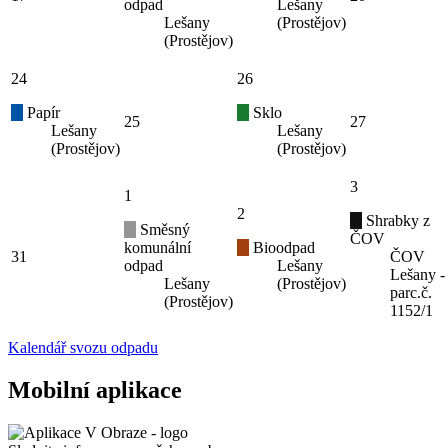
odpad
Lešany
Lešany
(Prostějov)
(Prostějov)
24
26
Papír
Sklo
25
27
Lešany
Lešany
(Prostějov)
(Prostějov)
3
1
2
Shrabky z
Směsný
ČOV
komunální
Bioodpad
31
ČOV
odpad
Lešany
Lešany -
Lešany
(Prostějov)
parc.č.
(Prostějov)
1152/1
Kalendář svozu odpadu
Mobilní aplikace