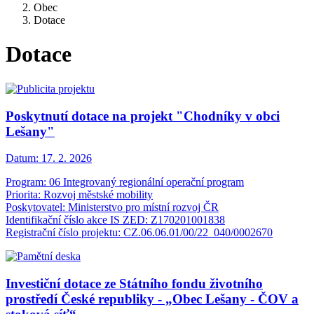
Obec
Dotace
Dotace
Poskytnutí dotace na projekt "Chodníky v obci
Lešany"
Datum:
17. 2. 2026
Program: 06 Integrovaný regionální operační program
Priorita: Rozvoj městské mobility
Poskytovatel: Ministerstvo pro místní rozvoj ČR
Identifikační číslo akce IS ZED: Z170201001838
Registrační číslo projektu: CZ.06.06.01/00/22_040/0002670
Investiční dotace ze Státního fondu životního
prostředí České republiky - „Obec Lešany - ČOV a