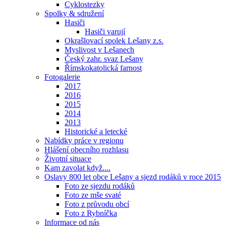
Cyklostezky
Spolky & sdružení
Hasiči
Hasiči varují
Okrašlovací spolek Lešany z.s.
Myslivost v Lešanech
Český zahr. svaz Lešany
Římskokatolická farnost
Fotogalerie
2017
2016
2015
2014
2013
Historické a letecké
Nabídky práce v regionu
Hlášení obecního rozhlasu
Životní situace
Kam zavolat když....
Oslavy 800 let obce Lešany a sjezd rodáků v roce 2015
Foto ze sjezdu rodáků
Foto ze mše svaté
Foto z průvodu obcí
Foto z Rybníčka
Informace od nás