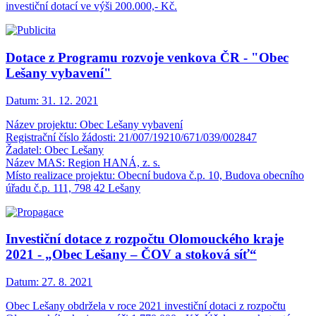
investiční dotací ve výši 200.000,- Kč.
Dotace z Programu rozvoje venkova ČR - "Obec
Lešany vybavení"
Datum:
31. 12. 2021
Název projektu: Obec Lešany vybavení
Registrační číslo žádosti: 21/007/19210/671/039/002847
Žadatel: Obec Lešany
Název MAS: Region HANÁ, z. s.
Místo realizace projektu: Obecní budova č.p. 10, Budova obecního
úřadu č.p. 111, 798 42 Lešany
Investiční dotace z rozpočtu Olomouckého kraje
2021 - „Obec Lešany – ČOV a stoková síť“
Datum:
27. 8. 2021
Obec Lešany obdržela v roce 2021 investiční dotaci z rozpočtu