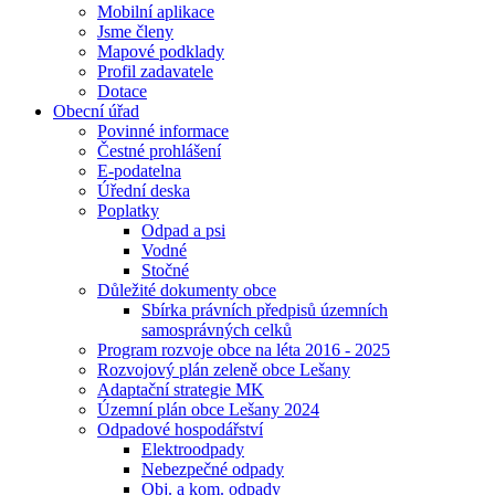
Mobilní aplikace
Jsme členy
Mapové podklady
Profil zadavatele
Dotace
Obecní úřad
Povinné informace
Čestné prohlášení
E-podatelna
Úřední deska
Poplatky
Odpad a psi
Vodné
Stočné
Důležité dokumenty obce
Sbírka právních předpisů územních
samosprávných celků
Program rozvoje obce na léta 2016 - 2025
Rozvojový plán zeleně obce Lešany
Adaptační strategie MK
Územní plán obce Lešany 2024
Odpadové hospodářství
Elektroodpady
Nebezpečné odpady
Obj. a kom. odpady