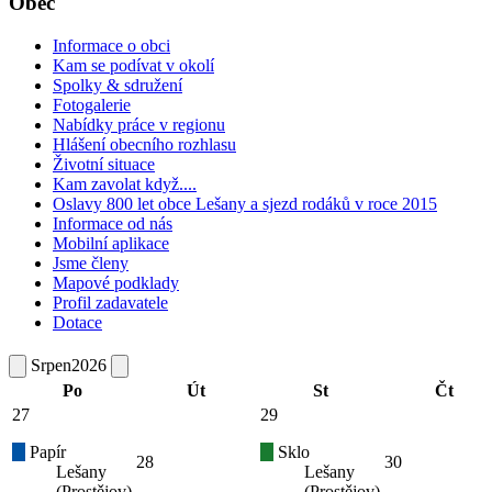
Obec
Informace o obci
Kam se podívat v okolí
Spolky & sdružení
Fotogalerie
Nabídky práce v regionu
Hlášení obecního rozhlasu
Životní situace
Kam zavolat když....
Oslavy 800 let obce Lešany a sjezd rodáků v roce 2015
Informace od nás
Mobilní aplikace
Jsme členy
Mapové podklady
Profil zadavatele
Dotace
Srpen
2026
Po
Út
St
Čt
27
29
Papír
Sklo
28
30
Lešany
Lešany
(Prostějov)
(Prostějov)