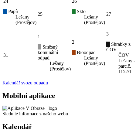
24
26
Papír
Sklo
25
27
Lešany
Lešany
(Prostějov)
(Prostějov)
3
1
2
Shrabky z
Směsný
ČOV
komunální
Bioodpad
31
ČOV
odpad
Lešany
Lešany -
Lešany
(Prostějov)
parc.č.
(Prostějov)
1152/1
Kalendář svozu odpadu
Mobilní aplikace
Sledujte informace z našeho webu
Kalendář