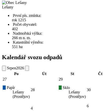
Lešany
První pís. zmínka:
rok 1215
Počet obyvatel:
402
Nadmořská výška:
266 m n. m.
Katastrální výměra:
551 ha
Kalendář svozu odpadů
Srpen
2026
Po
Út
St
Čt
27
29
Papír
Sklo
28
30
Lešany
Lešany
(Prostějov)
(Prostějov)
6
4