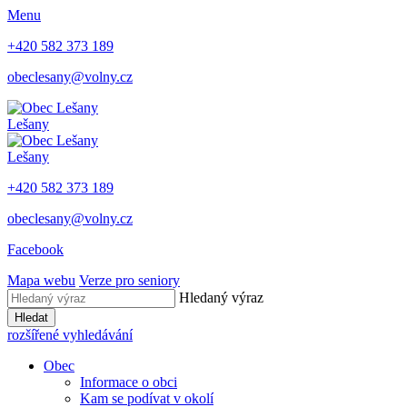
Menu
+420 582 373 189
obeclesany@volny.cz
Lešany
Lešany
+420 582 373 189
obeclesany@volny.cz
Facebook
Mapa webu
Verze pro seniory
Hledaný výraz
Hledat
rozšířené vyhledávání
Obec
Informace o obci
Kam se podívat v okolí