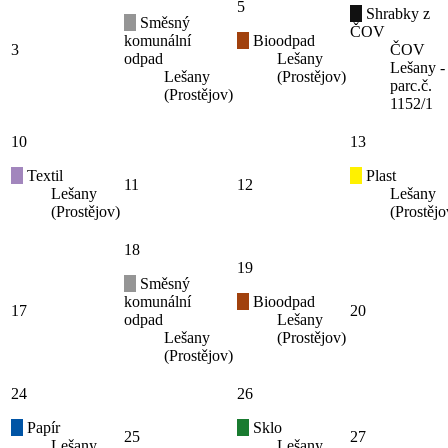
5
Shrabky z
Směsný
ČOV
komunální
Bioodpad
3
ČOV
odpad
Lešany
Lešany -
Lešany
(Prostějov)
parc.č.
(Prostějov)
1152/1
10
13
Textil
Plast
11
12
Lešany
Lešany
(Prostějov)
(Prostějo
18
19
Směsný
komunální
Bioodpad
17
20
odpad
Lešany
Lešany
(Prostějov)
(Prostějov)
24
26
Papír
Sklo
25
27
Lešany
Lešany