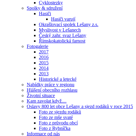
Cyklostezky
Spolky & sdružení
Hasiči
Hasiči varují
Okrašlovací spolek Lešany z.s.
Myslivost v Lešanech
Český zahr. svaz Lešany
Římskokatolická farnost
Fotogalerie
2017
2016
2015
2014
2013
Historické a letecké
Nabídky práce v regionu
Hlášení obecního rozhlasu
Životní situace
Kam zavolat když....
Oslavy 800 let obce Lešany a sjezd rodáků v roce 2015
Foto ze sjezdu rodáků
Foto ze mše svaté
Foto z průvodu obcí
Foto z Rybníčka
Informace od nás