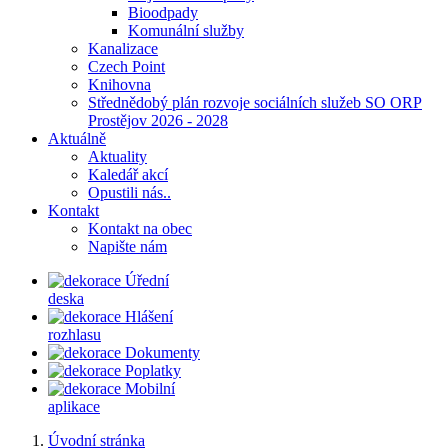
Bioodpady
Komunální služby
Kanalizace
Czech Point
Knihovna
Střednědobý plán rozvoje sociálních služeb SO ORP
Prostějov 2026 - 2028
Aktuálně
Aktuality
Kaledář akcí
Opustili nás..
Kontakt
Kontakt na obec
Napište nám
Úřední
deska
Hlášení
rozhlasu
Dokumenty
Poplatky
Mobilní
aplikace
Úvodní stránka