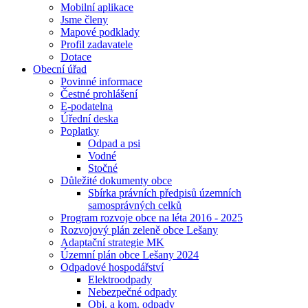
Mobilní aplikace
Jsme členy
Mapové podklady
Profil zadavatele
Dotace
Obecní úřad
Povinné informace
Čestné prohlášení
E-podatelna
Úřední deska
Poplatky
Odpad a psi
Vodné
Stočné
Důležité dokumenty obce
Sbírka právních předpisů územních
samosprávných celků
Program rozvoje obce na léta 2016 - 2025
Rozvojový plán zeleně obce Lešany
Adaptační strategie MK
Územní plán obce Lešany 2024
Odpadové hospodářství
Elektroodpady
Nebezpečné odpady
Obj. a kom. odpady