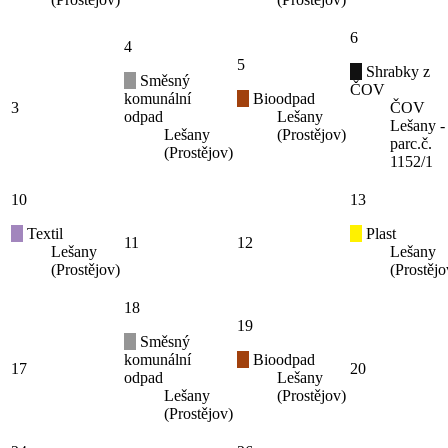
6
4
5
Shrabky z
Směsný
ČOV
komunální
Bioodpad
3
ČOV
odpad
Lešany
Lešany -
Lešany
(Prostějov)
parc.č.
(Prostějov)
1152/1
10
13
Textil
Plast
11
12
Lešany
Lešany
(Prostějov)
(Prostějo
18
19
Směsný
komunální
Bioodpad
17
20
odpad
Lešany
Lešany
(Prostějov)
(Prostějov)