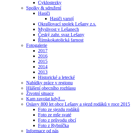
Cyklostezky
Spolky & sdružení
Hasiči
Hasiči varují
Okrašlovací spolek Lešany z.s.
Myslivost v Lešanech
Český zahr. svaz Lešany
Římskokatolická farnost
Fotogalerie
2017
2016
2015
2014
2013
Historické a letecké
Nabídky práce v regionu
Hlášení obecního rozhlasu
Životní situace
Kam zavolat když....
Oslavy 800 let obce Lešany a sjezd rodáků v roce 2015
Foto ze sjezdu rodáků
Foto ze mše svaté
Foto z průvodu obcí
Foto z Rybníčka
Informace od nás