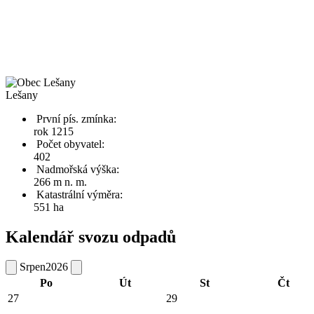
Lešany
První pís. zmínka:
rok 1215
Počet obyvatel:
402
Nadmořská výška:
266 m n. m.
Katastrální výměra:
551 ha
Kalendář svozu odpadů
Srpen
2026
Po
Út
St
Čt
27
29