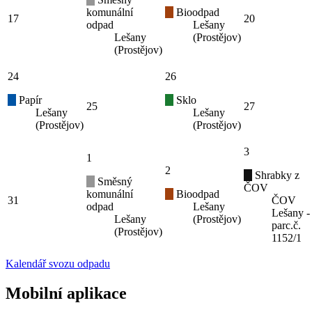
komunální
Bioodpad
17
20
odpad
Lešany
Lešany
(Prostějov)
(Prostějov)
24
26
Papír
Sklo
25
27
Lešany
Lešany
(Prostějov)
(Prostějov)
3
1
2
Shrabky z
Směsný
ČOV
komunální
Bioodpad
31
ČOV
odpad
Lešany
Lešany -
Lešany
(Prostějov)
parc.č.
(Prostějov)
1152/1
Kalendář svozu odpadu
Mobilní aplikace