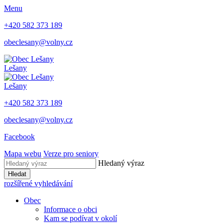
Menu
+420 582 373 189
obeclesany@volny.cz
Lešany
Lešany
+420 582 373 189
obeclesany@volny.cz
Facebook
Mapa webu
Verze pro seniory
Hledaný výraz
Hledat
rozšířené vyhledávání
Obec
Informace o obci
Kam se podívat v okolí