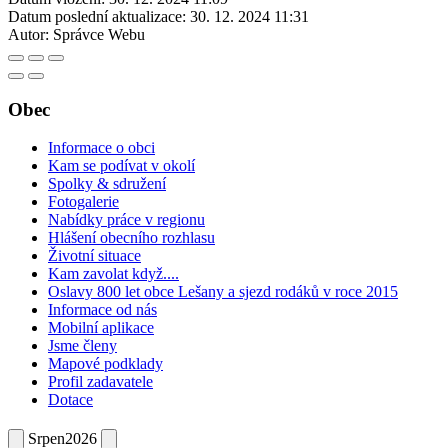
Datum poslední aktualizace:
30. 12. 2024 11:31
Autor:
Správce Webu
Obec
Informace o obci
Kam se podívat v okolí
Spolky & sdružení
Fotogalerie
Nabídky práce v regionu
Hlášení obecního rozhlasu
Životní situace
Kam zavolat když....
Oslavy 800 let obce Lešany a sjezd rodáků v roce 2015
Informace od nás
Mobilní aplikace
Jsme členy
Mapové podklady
Profil zadavatele
Dotace
Srpen
2026