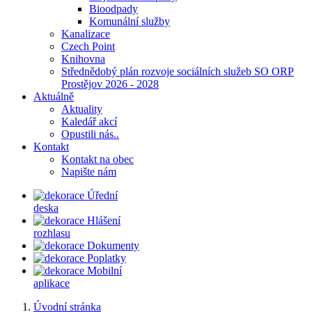
Bioodpady
Komunální služby
Kanalizace
Czech Point
Knihovna
Střednědobý plán rozvoje sociálních služeb SO ORP
Prostějov 2026 - 2028
Aktuálně
Aktuality
Kaledář akcí
Opustili nás..
Kontakt
Kontakt na obec
Napište nám
Úřední
deska
Hlášení
rozhlasu
Dokumenty
Poplatky
Mobilní
aplikace
Úvodní stránka