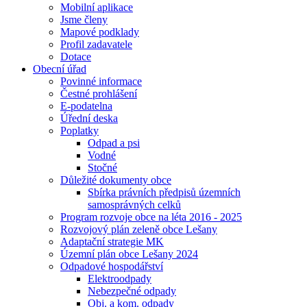
Mobilní aplikace
Jsme členy
Mapové podklady
Profil zadavatele
Dotace
Obecní úřad
Povinné informace
Čestné prohlášení
E-podatelna
Úřední deska
Poplatky
Odpad a psi
Vodné
Stočné
Důležité dokumenty obce
Sbírka právních předpisů územních
samosprávných celků
Program rozvoje obce na léta 2016 - 2025
Rozvojový plán zeleně obce Lešany
Adaptační strategie MK
Územní plán obce Lešany 2024
Odpadové hospodářství
Elektroodpady
Nebezpečné odpady
Obj. a kom. odpady