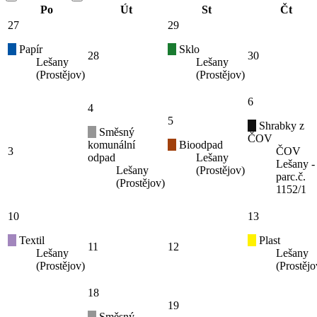
Po
Út
St
Čt
27
29
Papír
Sklo
28
30
Lešany
Lešany
(Prostějov)
(Prostějov)
6
4
5
Shrabky z
Směsný
ČOV
komunální
Bioodpad
3
ČOV
odpad
Lešany
Lešany -
Lešany
(Prostějov)
parc.č.
(Prostějov)
1152/1
10
13
Textil
Plast
11
12
Lešany
Lešany
(Prostějov)
(Prostějo
18
19
Směsný