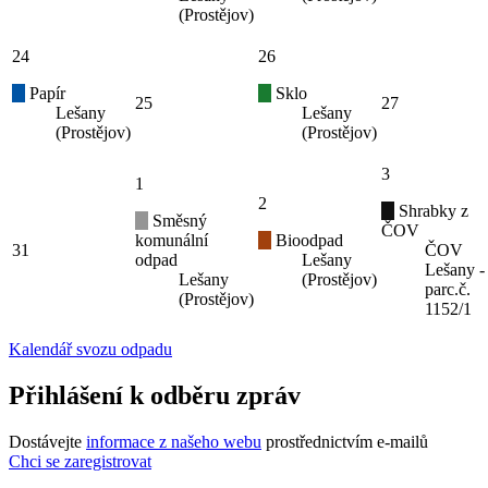
(Prostějov)
24
26
Papír
Sklo
25
27
Lešany
Lešany
(Prostějov)
(Prostějov)
3
1
2
Shrabky z
Směsný
ČOV
komunální
Bioodpad
31
ČOV
odpad
Lešany
Lešany -
Lešany
(Prostějov)
parc.č.
(Prostějov)
1152/1
Kalendář svozu odpadu
Přihlášení k odběru zpráv
Dostávejte
informace z našeho webu
prostřednictvím e-mailů
Chci se zaregistrovat