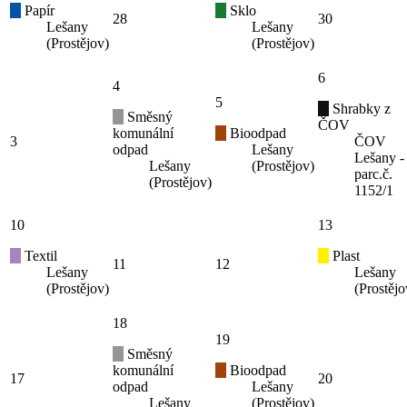
Papír
Sklo
28
30
Lešany
Lešany
(Prostějov)
(Prostějov)
6
4
5
Shrabky z
Směsný
ČOV
komunální
Bioodpad
3
ČOV
odpad
Lešany
Lešany -
Lešany
(Prostějov)
parc.č.
(Prostějov)
1152/1
10
13
Textil
Plast
11
12
Lešany
Lešany
(Prostějov)
(Prostějo
18
19
Směsný
komunální
Bioodpad
17
20
odpad
Lešany
Lešany
(Prostějov)