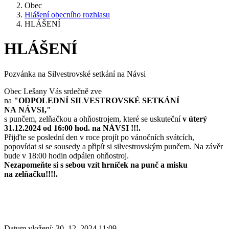
Obec
Hlášení obecního rozhlasu
HLÁŠENÍ
HLÁŠENÍ
Pozvánka na Silvestrovské setkání na Návsi
Obec Lešany Vás srdečně zve
na
"ODPOLEDNÍ
SILVESTROVSKÉ SETKÁNÍ
NA NÁVSI,"
s punčem, zelňačkou a ohňostrojem, které se uskuteční
v úterý
31.12.2024 od 16:00 hod. na NÁVSI !!!.
Přijďte se poslední den v roce projít po vánočních svátcích,
popovídat si se sousedy a připít si silvestrovským punčem. Na závěr
bude v 18:00 hodin odpálen ohňostroj.
Nezapomeňte si s sebou vzít hrníček na punč a misku
na zelňačku!!!!.
Datum vložení:
30. 12. 2024 11:09