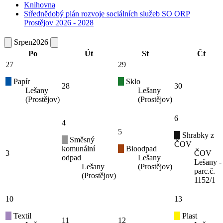
Knihovna
Střednědobý plán rozvoje sociálních služeb SO ORP
Prostějov 2026 - 2028
Srpen
2026
Po
Út
St
Čt
27
29
Papír
Sklo
28
30
Lešany
Lešany
(Prostějov)
(Prostějov)
6
4
5
Shrabky z
Směsný
ČOV
komunální
Bioodpad
3
ČOV
odpad
Lešany
Lešany -
Lešany
(Prostějov)
parc.č.
(Prostějov)
1152/1
10
13
Textil
Plast
11
12