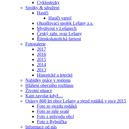
Cyklostezky
Spolky & sdružení
Hasiči
Hasiči varují
Okrašlovací spolek Lešany z.s.
Myslivost v Lešanech
Český zahr. svaz Lešany
Římskokatolická farnost
Fotogalerie
2017
2016
2015
2014
2013
Historické a letecké
Nabídky práce v regionu
Hlášení obecního rozhlasu
Životní situace
Kam zavolat když....
Oslavy 800 let obce Lešany a sjezd rodáků v roce 2015
Foto ze sjezdu rodáků
Foto ze mše svaté
Foto z průvodu obcí
Foto z Rybníčka
Informace od nás