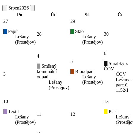
Srpen
2026
Po
Út
St
Čt
27
29
Papír
Sklo
28
30
Lešany
Lešany
(Prostějov)
(Prostějov)
6
4
5
Shrabky z
Směsný
ČOV
komunální
Bioodpad
3
ČOV
odpad
Lešany
Lešany -
Lešany
(Prostějov)
parc.č.
(Prostějov)
1152/1
10
13
Textil
Plast
11
12
Lešany
Lešany
(Prostějov)
(Prostějo