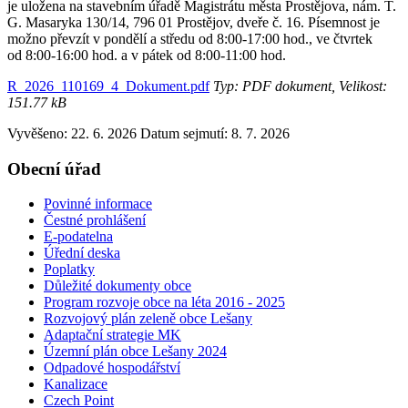
je uložena na stavebním úřadě Magistrátu města Prostějova, nám. T.
G. Masaryka 130/14, 796 01 Prostějov, dveře č. 16. Písemnost je
možno převzít v pondělí a středu od 8:00-17:00 hod., ve čtvrtek
od 8:00-16:00 hod. a v pátek od 8:00-11:00 hod.
R_2026_110169_4_Dokument.pdf
Typ: PDF dokument, Velikost:
151.77 kB
Vyvěšeno: 22. 6. 2026
Datum sejmutí: 8. 7. 2026
Obecní úřad
Povinné informace
Čestné prohlášení
E-podatelna
Úřední deska
Poplatky
Důležité dokumenty obce
Program rozvoje obce na léta 2016 - 2025
Rozvojový plán zeleně obce Lešany
Adaptační strategie MK
Územní plán obce Lešany 2024
Odpadové hospodářství
Kanalizace
Czech Point