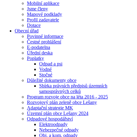
Mobilní aplikace
Jsme členy
Mapové podklady
Profil zadavatele
Dotace
Obecní úřad
Povinné informace
Čestné prohlášení
E-podatelna
Úřední deska
Poplatky
Odpad a psi
Vodné
Stočné
Důležité dokumenty obce
Sbírka právních předpisů územních
samosprávných celků
Program rozvoje obce na léta 2016 - 2025
Rozvojový plán zeleně obce Lešany
Adaptační strategie MK
Územní plán obce Lešany 2024
Odpadové hospodářství
Elektroodpady
Nebezpečné odpady
Obj. a kom. odpady