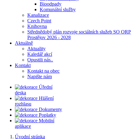
Bioodpady
Komunální služby
Kanalizace
Czech Point
Knihovna
Střednědobý plán rozvoje sociálních služeb SO ORP
Prostějov 2026 - 2028
Aktuálně
Aktuality
Kaledář akcí
Opustili nás..
Kontakt
Kontakt na obec
Napište nám
Úřední
deska
Hlášení
rozhlasu
Dokumenty
Poplatky
Mobilní
aplikace
Úvodní stránka