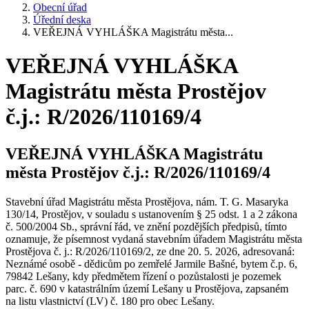
Obecní úřad
Úřední deska
VEŘEJNÁ VYHLÁŠKA Magistrátu města...
VEŘEJNÁ VYHLÁŠKA
Magistrátu města Prostějov
č.j.: R/2026/110169/4
VEŘEJNÁ VYHLÁŠKA Magistrátu
města Prostějov č.j.: R/2026/110169/4
Stavební úřad Magistrátu města Prostějova, nám. T. G. Masaryka
130/14, Prostějov, v souladu s ustanovením § 25 odst. 1 a 2 zákona
č. 500/2004 Sb., správní řád, ve znění pozdějších předpisů, tímto
oznamuje, že písemnost vydaná stavebním úřadem Magistrátu města
Prostějova č. j.: R/2026/110169/2, ze dne 20. 5. 2026, adresovaná:
Neznámé osobě - dědicům po zemřelé Jarmile Bašné, bytem č.p. 6,
79842 Lešany, kdy předmětem řízení o pozůstalosti je pozemek
parc. č. 690 v katastrálním území Lešany u Prostějova, zapsaném
na listu vlastnictví (LV) č. 180 pro obec Lešany.