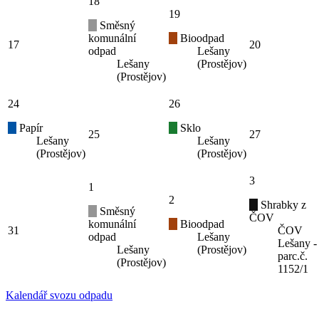
18
19
Směsný
komunální
Bioodpad
17
20
odpad
Lešany
Lešany
(Prostějov)
(Prostějov)
24
26
Papír
Sklo
25
27
Lešany
Lešany
(Prostějov)
(Prostějov)
3
1
2
Shrabky z
Směsný
ČOV
komunální
Bioodpad
31
ČOV
odpad
Lešany
Lešany -
Lešany
(Prostějov)
parc.č.
(Prostějov)
1152/1
Kalendář svozu odpadu