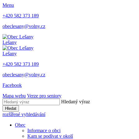
Menu
+420 582 373 189
obeclesany@volny.cz
Lešany
Lešany
+420 582 373 189
obeclesany@volny.cz
Facebook
Mapa webu
Verze pro seniory
Hledaný výraz
Hledat
rozšířené vyhledávání
Obec
Informace o obci
Kam se podívat v okolí