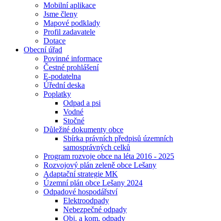
Mobilní aplikace
Jsme členy
Mapové podklady
Profil zadavatele
Dotace
Obecní úřad
Povinné informace
Čestné prohlášení
E-podatelna
Úřední deska
Poplatky
Odpad a psi
Vodné
Stočné
Důležité dokumenty obce
Sbírka právních předpisů územních
samosprávných celků
Program rozvoje obce na léta 2016 - 2025
Rozvojový plán zeleně obce Lešany
Adaptační strategie MK
Územní plán obce Lešany 2024
Odpadové hospodářství
Elektroodpady
Nebezpečné odpady
Obj. a kom. odpady