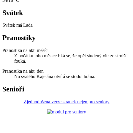
34/18 °C
Svátek
Svátek má
Lada
Pranostiky
Pranostika na akt. měsíc
Z počátku toho měsíce říká se, že opět studený vítr ze strnišť
fouká.
Pranostika na akt. den
Na svatého Kajetána otvírá se stodol brána.
Senioři
Zjednodušená verze stránek nejen pro seniory