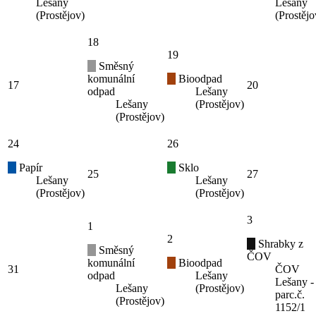
Lešany
Lešany
(Prostějov)
(Prostějo
18
19
Směsný
komunální
Bioodpad
17
20
odpad
Lešany
Lešany
(Prostějov)
(Prostějov)
24
26
Papír
Sklo
25
27
Lešany
Lešany
(Prostějov)
(Prostějov)
3
1
2
Shrabky z
Směsný
ČOV
komunální
Bioodpad
31
ČOV
odpad
Lešany
Lešany -
Lešany
(Prostějov)
parc.č.
(Prostějov)
1152/1