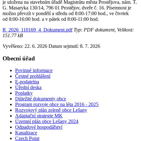
je uložena na stavebním úřadě Magistrátu města Prostějova, nám. T.
G. Masaryka 130/14, 796 01 Prostějov, dveře č. 16. Písemnost je
možno převzít v pondělí a středu od 8:00-17:00 hod., ve čtvrtek
od 8:00-16:00 hod. a v pátek od 8:00-11:00 hod.
R_2026_110169_4_Dokument.pdf
Typ: PDF dokument, Velikost:
151.77 kB
Vyvěšeno: 22. 6. 2026
Datum sejmutí: 8. 7. 2026
Obecní úřad
Povinné informace
Čestné prohlášení
E-podatelna
Úřední deska
Poplatky
Důležité dokumenty obce
Program rozvoje obce na léta 2016 - 2025
Rozvojový plán zeleně obce Lešany
Adaptační strategie MK
Územní plán obce Lešany 2024
Odpadové hospodářství
Kanalizace
Czech Point