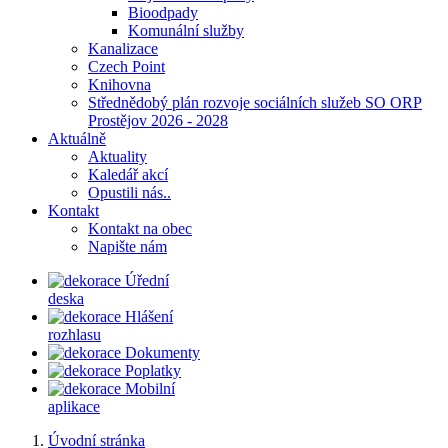
Bioodpady
Komunální služby
Kanalizace
Czech Point
Knihovna
Střednědobý plán rozvoje sociálních služeb SO ORP
Prostějov 2026 - 2028
Aktuálně
Aktuality
Kaledář akcí
Opustili nás..
Kontakt
Kontakt na obec
Napište nám
Úřední
deska
Hlášení
rozhlasu
Dokumenty
Poplatky
Mobilní
aplikace
Úvodní stránka