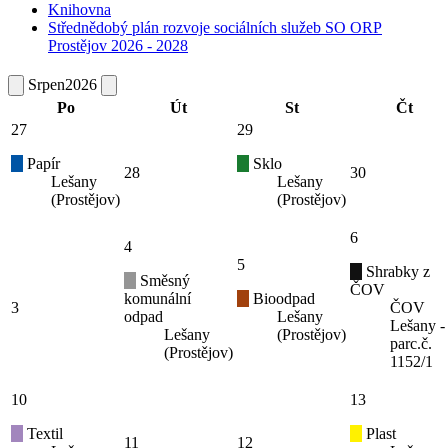
Knihovna
Střednědobý plán rozvoje sociálních služeb SO ORP
Prostějov 2026 - 2028
Srpen
2026
Po
Út
St
Čt
27
29
Papír
Sklo
28
30
Lešany
Lešany
(Prostějov)
(Prostějov)
6
4
5
Shrabky z
Směsný
ČOV
komunální
Bioodpad
3
ČOV
odpad
Lešany
Lešany -
Lešany
(Prostějov)
parc.č.
(Prostějov)
1152/1
10
13
Textil
Plast
11
12