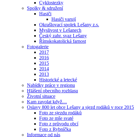
Cyklostezky
Spolky & sdružení
Hasiči
Hasiči varují
Okrašlovací spolek Lešany z.s.
Myslivost v Lešanech
Český zahr. svaz Lešany
Římskokatolická farnost
Fotogalerie
2017
2016
2015
2014
2013
Historické a letecké
Nabídky práce v regionu
Hlášení obecního rozhlasu
Životní situace
Kam zavolat když....
Oslavy 800 let obce Lešany a sjezd rodáků v roce 2015
Foto ze sjezdu rodáků
Foto ze mše svaté
Foto z průvodu obcí
Foto z Rybníčka
Informace od nás