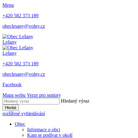
Menu
+420 582 373 189
obeclesany@volny.cz
Lešany
Lešany
+420 582 373 189
obeclesany@volny.cz
Facebook
Mapa webu
Verze pro seniory
Hledaný výraz
Hledat
rozšířené vyhledávání
Obec
Informace o obci
Kam se podívat v okolí