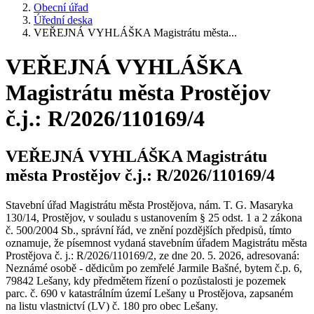
Obecní úřad
Úřední deska
VEŘEJNÁ VYHLÁŠKA Magistrátu města...
VEŘEJNÁ VYHLÁŠKA
Magistrátu města Prostějov
č.j.: R/2026/110169/4
VEŘEJNÁ VYHLÁŠKA Magistrátu
města Prostějov č.j.: R/2026/110169/4
Stavební úřad Magistrátu města Prostějova, nám. T. G. Masaryka
130/14, Prostějov, v souladu s ustanovením § 25 odst. 1 a 2 zákona
č. 500/2004 Sb., správní řád, ve znění pozdějších předpisů, tímto
oznamuje, že písemnost vydaná stavebním úřadem Magistrátu města
Prostějova č. j.: R/2026/110169/2, ze dne 20. 5. 2026, adresovaná:
Neznámé osobě - dědicům po zemřelé Jarmile Bašné, bytem č.p. 6,
79842 Lešany, kdy předmětem řízení o pozůstalosti je pozemek
parc. č. 690 v katastrálním území Lešany u Prostějova, zapsaném
na listu vlastnictví (LV) č. 180 pro obec Lešany.