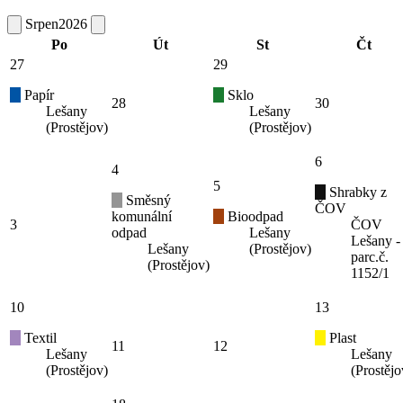
Srpen
2026
Po
Út
St
Čt
27
29
Papír
Sklo
28
30
Lešany
Lešany
(Prostějov)
(Prostějov)
6
4
5
Shrabky z
Směsný
ČOV
komunální
Bioodpad
3
ČOV
odpad
Lešany
Lešany -
Lešany
(Prostějov)
parc.č.
(Prostějov)
1152/1
10
13
Textil
Plast
11
12
Lešany
Lešany
(Prostějov)
(Prostějo