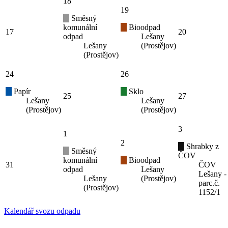
18
19
Směsný
komunální
Bioodpad
17
20
odpad
Lešany
Lešany
(Prostějov)
(Prostějov)
24
26
Papír
Sklo
25
27
Lešany
Lešany
(Prostějov)
(Prostějov)
3
1
2
Shrabky z
Směsný
ČOV
komunální
Bioodpad
31
ČOV
odpad
Lešany
Lešany -
Lešany
(Prostějov)
parc.č.
(Prostějov)
1152/1
Kalendář svozu odpadu