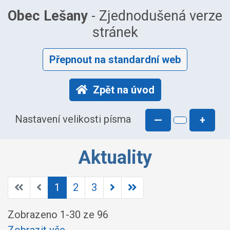
Obec Lešany
- Zjednodušená verze
stránek
Přepnout na standardní web
Zpět na úvod
Nastavení velikosti písma
—
+
Aktuality
1
2
3
Zobrazeno
1
-
30
ze 96