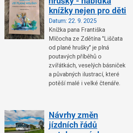
hrušky - nabídka
knížky nejen pro děti
Datum:
22. 9. 2025
Knížka pana Františka
Mlčocha ze Zdětína "Liščata
od plané hrušky" je plná
poutavých příběhů o
zvířátkách, veselých básniček
a půvabných ilustrací, které
potěší malé i velké čtenáře.
Návrhy změn
jízdních řádů