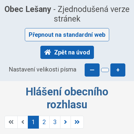
Obec Lešany
- Zjednodušená verze
stránek
Přepnout na standardní web
Zpět na úvod
Nastavení velikosti písma
—
+
Hlášení obecního
rozhlasu
1
2
3