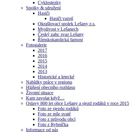
Cyklostezky
Spolky & sdružení
Hasiči
Hasiči varují
Okrašlovací spolek Lešany z.s.
Myslivost v Lešanech
Český zahr. svaz Lešany
Římskokatolická farnost
Fotogalerie
2017
2016
2015
2014
2013
Historické a letecké
Nabídky práce v regionu
Hlášení obecního rozhlasu
Životní situace
Kam zavolat když....
Oslavy 800 let obce Lešany a sjezd rodáků v roce 2015
Foto ze sjezdu rodáků
Foto ze mše svaté
Foto z průvodu obcí
Foto z Rybníčka
Informace od nás