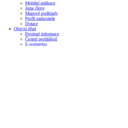
Mobilní aplikace
Jsme členy
Mapové podklady
Profil zadavatele
Dotace
Obecní úřad
Povinné informace
Čestné prohlášení
E-podatelna
Úřední deska
Poplatky
Odpad a psi
Vodné
Stočné
Důležité dokumenty obce
Sbírka právních předpisů územních
samosprávných celků
Program rozvoje obce na léta 2016 - 2025
Rozvojový plán zeleně obce Lešany
Adaptační strategie MK
Územní plán obce Lešany 2024
Odpadové hospodářství
Elektroodpady
Nebezpečné odpady
Obj. a kom. odpady