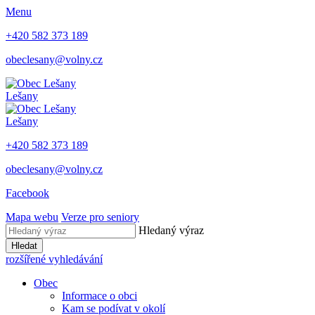
Menu
+420 582 373 189
obeclesany@volny.cz
Lešany
Lešany
+420 582 373 189
obeclesany@volny.cz
Facebook
Mapa webu
Verze pro seniory
Hledaný výraz
Hledat
rozšířené vyhledávání
Obec
Informace o obci
Kam se podívat v okolí