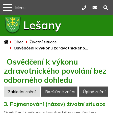
Menu
+420 582 373
obeclesa
Lešany
Úvodní stránka
Obec
Životní situace
Osvědčení k výkonu zdravotnického...
Osvědčení k výkonu
zdravotnického povolání bez
odborného dohledu
Základní znění
Rozšířené znění
Úplné znění
3. Pojmenování (název) životní situace
Osvědčení k výkonu zdravotnického povolání bez