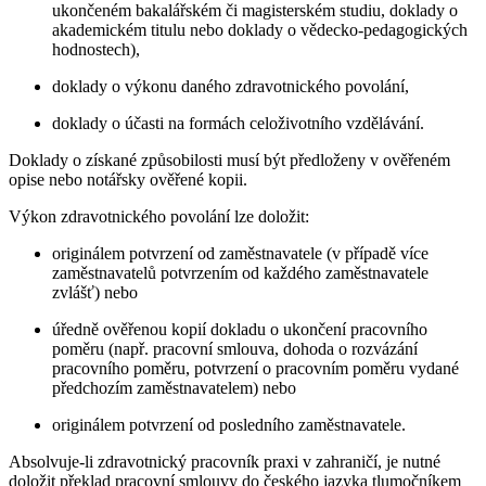
ukončeném bakalářském či magisterském studiu, doklady o
akademickém titulu nebo doklady o vědecko-pedagogických
hodnostech),
doklady o výkonu daného zdravotnického povolání,
doklady o účasti na formách celoživotního vzdělávání.
Doklady o získané způsobilosti musí být předloženy v ověřeném
opise nebo notářsky ověřené kopii.
Výkon zdravotnického povolání lze doložit:
originálem potvrzení od zaměstnavatele (v případě více
zaměstnavatelů potvrzením od každého zaměstnavatele
zvlášť) nebo
úředně ověřenou kopií dokladu o ukončení pracovního
poměru (např. pracovní smlouva, dohoda o rozvázání
pracovního poměru, potvrzení o pracovním poměru vydané
předchozím zaměstnavatelem) nebo
originálem potvrzení od posledního zaměstnavatele.
Absolvuje-li zdravotnický pracovník praxi v zahraničí, je nutné
doložit překlad pracovní smlouvy do českého jazyka tlumočníkem