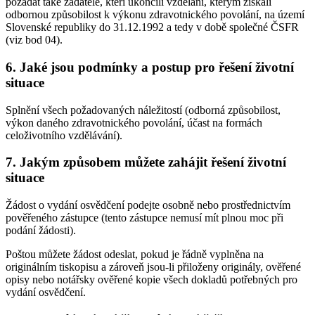
požádat také žadatelé, kteří ukončili vzdělání, kterým získali
odbornou způsobilost k výkonu zdravotnického povolání, na území
Slovenské republiky do 31.12.1992 a tedy v době společné ČSFR
(viz bod 04).
6. Jaké jsou podmínky a postup pro řešení životní
situace
Splnění všech požadovaných náležitostí (odborná způsobilost,
výkon daného zdravotnického povolání, účast na formách
celoživotního vzdělávání).
7. Jakým způsobem můžete zahájit řešení životní
situace
Žádost o vydání osvědčení podejte osobně nebo prostřednictvím
pověřeného zástupce (tento zástupce nemusí mít plnou moc při
podání žádosti).
Poštou můžete žádost odeslat, pokud je řádně vyplněna na
originálním tiskopisu a zároveň jsou-li přiloženy originály, ověřené
opisy nebo notářsky ověřené kopie všech dokladů potřebných pro
vydání osvědčení.