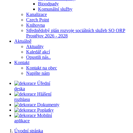
Bioodpady
Komunální služby
Kanalizace
Czech Point
Knihovna
Střednědobý plán rozvoje sociálních služeb SO ORP
Prostějov 2026 - 2028
Aktuálně
Aktuality
Kaledář akcí
Opustili nás..
Kontakt
Kontakt na obec
Napište nám
Úřední
deska
Hlášení
rozhlasu
Dokumenty
Poplatky
Mobilní
aplikace
Úvodní stránka