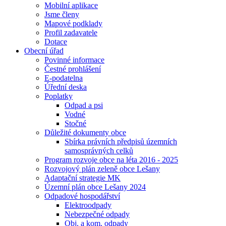
Mobilní aplikace
Jsme členy
Mapové podklady
Profil zadavatele
Dotace
Obecní úřad
Povinné informace
Čestné prohlášení
E-podatelna
Úřední deska
Poplatky
Odpad a psi
Vodné
Stočné
Důležité dokumenty obce
Sbírka právních předpisů územních
samosprávných celků
Program rozvoje obce na léta 2016 - 2025
Rozvojový plán zeleně obce Lešany
Adaptační strategie MK
Územní plán obce Lešany 2024
Odpadové hospodářství
Elektroodpady
Nebezpečné odpady
Obj. a kom. odpady