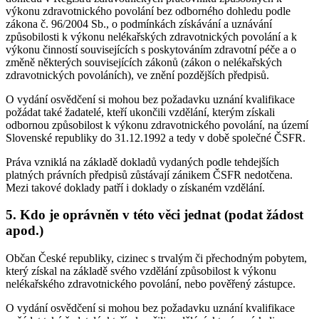
výkonu zdravotnického povolání bez odborného dohledu podle
zákona č. 96/2004 Sb., o podmínkách získávání a uznávání
způsobilosti k výkonu nelékařských zdravotnických povolání a k
výkonu činností souvisejících s poskytováním zdravotní péče a o
změně některých souvisejících zákonů (zákon o nelékařských
zdravotnických povoláních), ve znění pozdějších předpisů.
O vydání osvědčení si mohou bez požadavku uznání kvalifikace
požádat také žadatelé, kteří ukončili vzdělání, kterým získali
odbornou způsobilost k výkonu zdravotnického povolání, na území
Slovenské republiky do 31.12.1992 a tedy v době společné ČSFR.
Práva vzniklá na základě dokladů vydaných podle tehdejších
platných právních předpisů zůstávají zánikem ČSFR nedotčena.
Mezi takové doklady patří i doklady o získaném vzdělání.
5. Kdo je oprávněn v této věci jednat (podat žádost
apod.)
Občan České republiky, cizinec s trvalým či přechodným pobytem,
který získal na základě svého vzdělání způsobilost k výkonu
nelékařského zdravotnického povolání, nebo pověřený zástupce.
O vydání osvědčení si mohou bez požadavku uznání kvalifikace