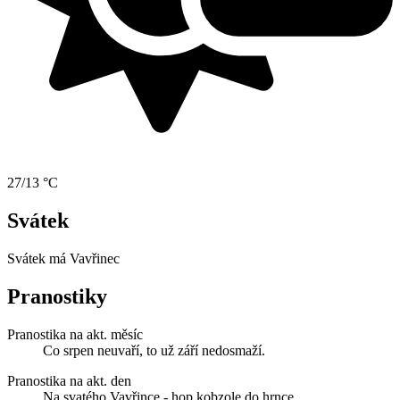
27/13 °C
Svátek
Svátek má
Vavřinec
Pranostiky
Pranostika na akt. měsíc
Co srpen neuvaří, to už září nedosmaží.
Pranostika na akt. den
Na svatého Vavřince - hop kobzole do hrnce.