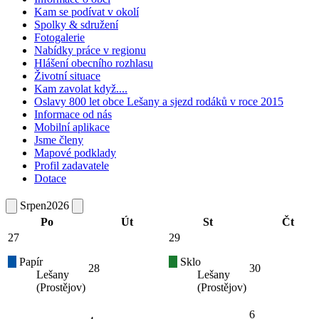
Kam se podívat v okolí
Spolky & sdružení
Fotogalerie
Nabídky práce v regionu
Hlášení obecního rozhlasu
Životní situace
Kam zavolat když....
Oslavy 800 let obce Lešany a sjezd rodáků v roce 2015
Informace od nás
Mobilní aplikace
Jsme členy
Mapové podklady
Profil zadavatele
Dotace
Srpen
2026
Po
Út
St
Čt
27
29
Papír
Sklo
28
30
Lešany
Lešany
(Prostějov)
(Prostějov)
6