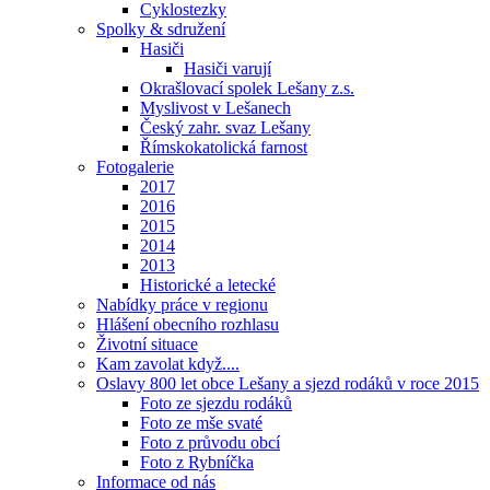
Cyklostezky
Spolky & sdružení
Hasiči
Hasiči varují
Okrašlovací spolek Lešany z.s.
Myslivost v Lešanech
Český zahr. svaz Lešany
Římskokatolická farnost
Fotogalerie
2017
2016
2015
2014
2013
Historické a letecké
Nabídky práce v regionu
Hlášení obecního rozhlasu
Životní situace
Kam zavolat když....
Oslavy 800 let obce Lešany a sjezd rodáků v roce 2015
Foto ze sjezdu rodáků
Foto ze mše svaté
Foto z průvodu obcí
Foto z Rybníčka
Informace od nás