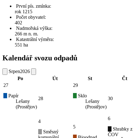
První pís. zmínka:
rok 1215
Počet obyvatel:
402
Nadmořská výška:
266 m n. m.
Katastrální výměra:
551 ha
Kalendář svozu odpadů
Srpen
2026
Po
Út
St
Čt
27
29
Papír
Sklo
28
30
Lešany
Lešany
(Prostějov)
(Prostějov)
6
4
5
Shrabky z
Směsný
ČOV
komunální
Bioodpad