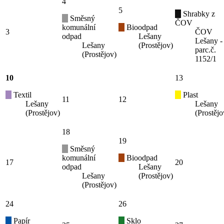
4
5
Shrabky z
Směsný
ČOV
komunální
Bioodpad
3
ČOV
odpad
Lešany
Lešany -
Lešany
(Prostějov)
parc.č.
(Prostějov)
1152/1
10
13
Textil
Plast
11
12
Lešany
Lešany
(Prostějov)
(Prostějo
18
19
Směsný
komunální
Bioodpad
17
20
odpad
Lešany
Lešany
(Prostějov)
(Prostějov)
24
26
Papír
Sklo