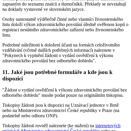
zapsaným do seznamu znalců a tlumočníků. Překlady se nevztahují
na doklady vystavené ve slovenském jazyce.
Osoby samostatně výdělečně činné nebo vlastníci živnostenského
listu doloží výkon zdravotnického povolání úředně ověřenou kopií o
registraci nestátního zdravotnického zařízení nebo živnostenského
listu.
Podrobné náležitosti k doložení účasti na formách celoživotního
vzdělávání (včetně dalších potřebných informací) naleznete v
"Pokynech k vyplnění žádosti o vydání osvědčení k výkonu
zdravotnického povolání bez odborného dohledu".
11. Jaké jsou potřebné formuláře a kde jsou k
dispozici
"Žádost o vydání osvědčení k výkonu zdravotnického povolání bez
odborného dohledu" musíte podat pouze na originálním tiskopisu.
Tiskopisy žádosti jsou k dispozici na Uznávací jednotce v Brně
nebo na Ministerstvu zdravotnictví České republiky v Praze (na
podatelně nebo odboru ONP).
Tiskopisy žádosti rovněž naleznete (ke stažení) na
internetových
stránkách Ministerstva zdravotnictví České republiky
nebo na