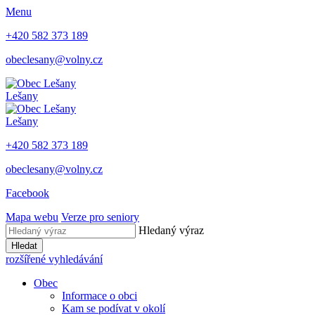
Menu
+420 582 373 189
obeclesany@volny.cz
Lešany
Lešany
+420 582 373 189
obeclesany@volny.cz
Facebook
Mapa webu
Verze pro seniory
Hledaný výraz
Hledat
rozšířené vyhledávání
Obec
Informace o obci
Kam se podívat v okolí