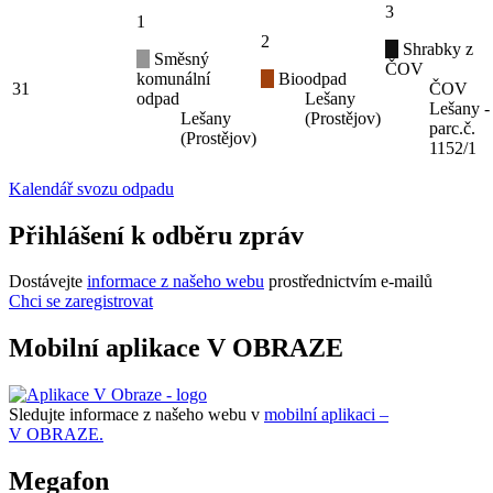
3
1
2
Shrabky z
Směsný
ČOV
komunální
Bioodpad
31
ČOV
odpad
Lešany
Lešany -
Lešany
(Prostějov)
parc.č.
(Prostějov)
1152/1
Kalendář svozu odpadu
Přihlášení k odběru zpráv
Dostávejte
informace z našeho webu
prostřednictvím e-mailů
Chci se zaregistrovat
Mobilní aplikace V OBRAZE
Sledujte informace z našeho webu v
mobilní aplikaci –
V OBRAZE.
Megafon