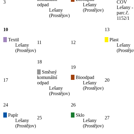
3
ČOV
odpad
Lešany
Lešany -
Lešany
(Prostějov)
parc.č.
(Prostějov)
1152/1
10
13
Textil
Plast
11
12
Lešany
Lešany
(Prostějov)
(Prostějo
18
19
Směsný
komunální
Bioodpad
17
20
odpad
Lešany
Lešany
(Prostějov)
(Prostějov)
24
26
Papír
Sklo
25
27
Lešany
Lešany
(Prostějov)
(Prostějov)