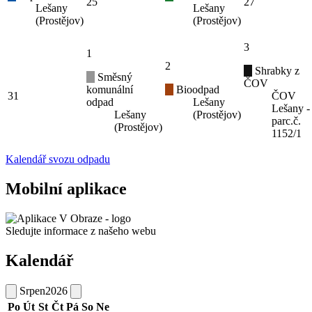
25
27
Lešany
Lešany
(Prostějov)
(Prostějov)
3
1
2
Shrabky z
Směsný
ČOV
komunální
Bioodpad
31
ČOV
odpad
Lešany
Lešany -
Lešany
(Prostějov)
parc.č.
(Prostějov)
1152/1
Kalendář svozu odpadu
Mobilní aplikace
Sledujte informace z našeho webu
Kalendář
Srpen
2026
Po
Út
St
Čt
Pá
So
Ne