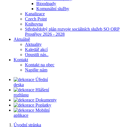
Bioodpady
Komunální služby
Kanalizace
Czech Point
Knihovna
Střednědobý plán rozvoje sociálních služeb SO ORP
Prostějov 2026 - 2028
Aktuálně
Aktuality
Kaledář akcí
Opustili nás..
Kontakt
Kontakt na obec
Napište nám
Úřední
deska
Hlášení
rozhlasu
Dokumenty
Poplatky
Mobilní
aplikace
Úvodní stránka