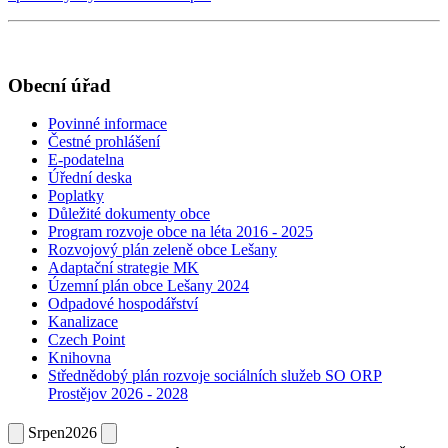
Obecní úřad
Povinné informace
Čestné prohlášení
E-podatelna
Úřední deska
Poplatky
Důležité dokumenty obce
Program rozvoje obce na léta 2016 - 2025
Rozvojový plán zeleně obce Lešany
Adaptační strategie MK
Územní plán obce Lešany 2024
Odpadové hospodářství
Kanalizace
Czech Point
Knihovna
Střednědobý plán rozvoje sociálních služeb SO ORP
Prostějov 2026 - 2028
Srpen
2026