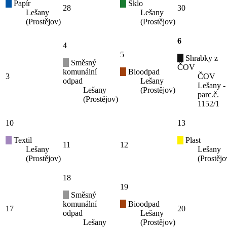
Papír
Sklo
28
30
Lešany
Lešany
(Prostějov)
(Prostějov)
6
4
5
Shrabky z
Směsný
ČOV
komunální
Bioodpad
3
ČOV
odpad
Lešany
Lešany -
Lešany
(Prostějov)
parc.č.
(Prostějov)
1152/1
10
13
Textil
Plast
11
12
Lešany
Lešany
(Prostějov)
(Prostějo
18
19
Směsný
komunální
Bioodpad
17
20
odpad
Lešany
Lešany
(Prostějov)