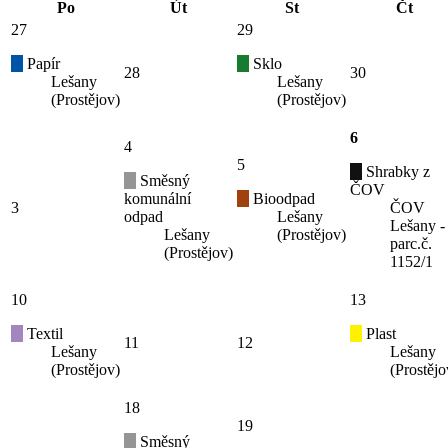
Po
Út
St
Čt
27
29
Papír
Sklo
28
30
Lešany
Lešany
(Prostějov)
(Prostějov)
6
4
5
Shrabky z
Směsný
ČOV
komunální
Bioodpad
3
ČOV
odpad
Lešany
Lešany -
Lešany
(Prostějov)
parc.č.
(Prostějov)
1152/1
10
13
Textil
Plast
11
12
Lešany
Lešany
(Prostějov)
(Prostějo
18
19
Směsný