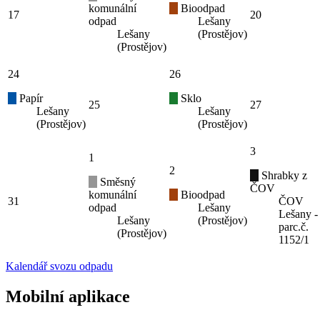
komunální
Bioodpad
17
20
odpad
Lešany
Lešany
(Prostějov)
(Prostějov)
24
26
Papír
Sklo
25
27
Lešany
Lešany
(Prostějov)
(Prostějov)
3
1
2
Shrabky z
Směsný
ČOV
komunální
Bioodpad
31
ČOV
odpad
Lešany
Lešany -
Lešany
(Prostějov)
parc.č.
(Prostějov)
1152/1
Kalendář svozu odpadu
Mobilní aplikace