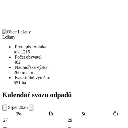
Lešany
První pís. zmínka:
rok 1215
Počet obyvatel:
402
Nadmořská výška:
266 m n. m.
Katastrální výměra:
551 ha
Kalendář svozu odpadů
Srpen
2026
Po
Út
St
Čt
27
29