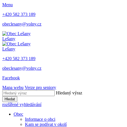
Menu
+420 582 373 189
obeclesany@volny.cz
Lešany
Lešany
+420 582 373 189
obeclesany@volny.cz
Facebook
Mapa webu
Verze pro seniory
Hledaný výraz
Hledat
rozšířené vyhledávání
Obec
Informace o obci
Kam se podívat v okolí