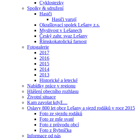
Cyklostezky
Spolky & sdružení
Hasiči
Hasiči varují
Okrašlovací spolek Lešany z.s.
Myslivost v Lešanech
Český zahr. svaz Lešany
Římskokatolická farnost
Fotogalerie
2017
2016
2015
2014
2013
Historické a letecké
Nabídky práce v regionu
Hlášení obecního rozhlasu
Životní situace
Kam zavolat když....
Oslavy 800 let obce Lešany a sjezd rodáků v roce 2015
Foto ze sjezdu rodáků
Foto ze mše svaté
Foto z průvodu obcí
Foto z Rybníčka
Informace od nás