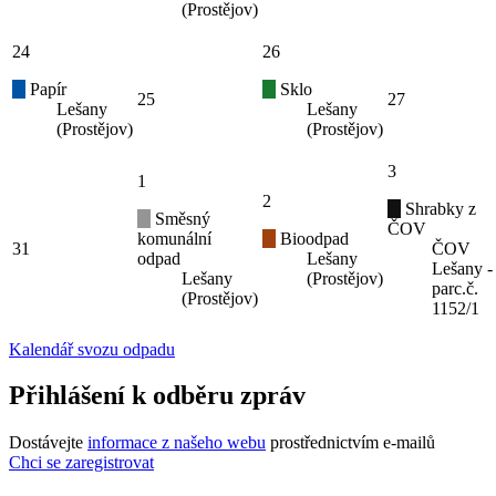
(Prostějov)
24
26
Papír
Sklo
25
27
Lešany
Lešany
(Prostějov)
(Prostějov)
3
1
2
Shrabky z
Směsný
ČOV
komunální
Bioodpad
31
ČOV
odpad
Lešany
Lešany -
Lešany
(Prostějov)
parc.č.
(Prostějov)
1152/1
Kalendář svozu odpadu
Přihlášení k odběru zpráv
Dostávejte
informace z našeho webu
prostřednictvím e-mailů
Chci se zaregistrovat