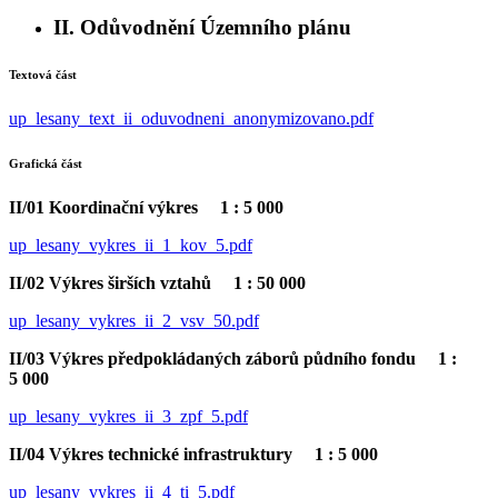
II. Odůvodnění Územního plánu
Textová část
up_lesany_text_ii_oduvodneni_anonymizovano.pdf
Grafická část
II/01 Koordinační výkres 1 : 5 000
up_lesany_vykres_ii_1_kov_5.pdf
II/02 Výkres širších vztahů 1 : 50 000
up_lesany_vykres_ii_2_vsv_50.pdf
II/03 Výkres předpokládaných záborů půdního fondu 1 :
5 000
up_lesany_vykres_ii_3_zpf_5.pdf
II/04 Výkres technické infrastruktury 1 : 5 000
up_lesany_vykres_ii_4_ti_5.pdf