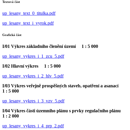
Textová část
up_lesany_text_0_titulka.pdf
up_lesany_text_i_vyrok.pdf
Grafická část
I/01 Výkres základního členění území 1 : 5 000
up_lesany_vykres_i_1_zcu_5.pdf
I/02 Hlavní výkres 1 : 5 000
up_lesany_vykres_i_2_hlv_5.pdf
I/03 Výkres veřejně prospěšných staveb, opatření a asanací
1 : 5 000
up_lesany_vykres_i_3_vzv_5.pdf
I/04 Výkres části územního plánu s prvky regulačního plánu
1 : 2 000
up_lesany_vykres_i_4_prp_2.pdf