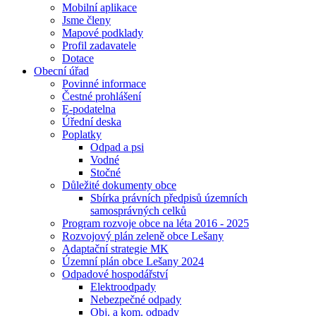
Mobilní aplikace
Jsme členy
Mapové podklady
Profil zadavatele
Dotace
Obecní úřad
Povinné informace
Čestné prohlášení
E-podatelna
Úřední deska
Poplatky
Odpad a psi
Vodné
Stočné
Důležité dokumenty obce
Sbírka právních předpisů územních
samosprávných celků
Program rozvoje obce na léta 2016 - 2025
Rozvojový plán zeleně obce Lešany
Adaptační strategie MK
Územní plán obce Lešany 2024
Odpadové hospodářství
Elektroodpady
Nebezpečné odpady
Obj. a kom. odpady