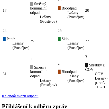
Směsný
komunální
Bioodpad
17
20
odpad
Lešany
Lešany
(Prostějov)
(Prostějov)
24
26
Papír
Sklo
25
27
Lešany
Lešany
(Prostějov)
(Prostějov)
3
1
2
Shrabky z
Směsný
ČOV
komunální
Bioodpad
31
ČOV
odpad
Lešany
Lešany -
Lešany
(Prostějov)
parc.č.
(Prostějov)
1152/1
Kalendář svozu odpadu
Přihlášení k odběru zpráv