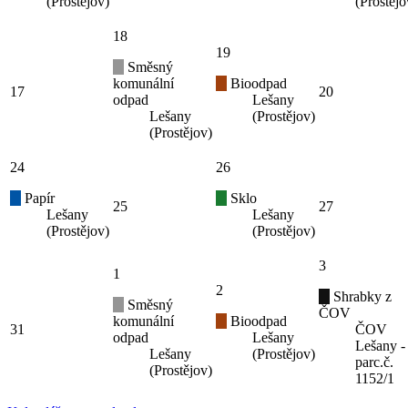
(Prostějov)
(Prostějo
18
19
Směsný
komunální
Bioodpad
17
20
odpad
Lešany
Lešany
(Prostějov)
(Prostějov)
24
26
Papír
Sklo
25
27
Lešany
Lešany
(Prostějov)
(Prostějov)
3
1
2
Shrabky z
Směsný
ČOV
komunální
Bioodpad
31
ČOV
odpad
Lešany
Lešany -
Lešany
(Prostějov)
parc.č.
(Prostějov)
1152/1