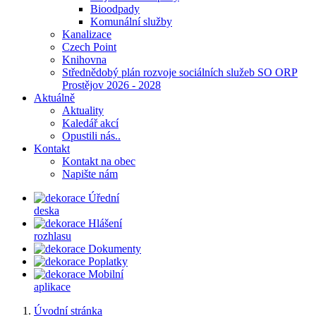
Bioodpady
Komunální služby
Kanalizace
Czech Point
Knihovna
Střednědobý plán rozvoje sociálních služeb SO ORP
Prostějov 2026 - 2028
Aktuálně
Aktuality
Kaledář akcí
Opustili nás..
Kontakt
Kontakt na obec
Napište nám
Úřední
deska
Hlášení
rozhlasu
Dokumenty
Poplatky
Mobilní
aplikace
Úvodní stránka