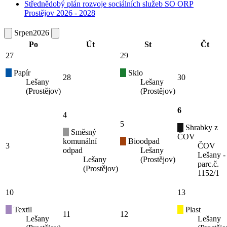
Střednědobý plán rozvoje sociálních služeb SO ORP
Prostějov 2026 - 2028
Srpen
2026
Po
Út
St
Čt
27
29
Papír
Sklo
28
30
Lešany
Lešany
(Prostějov)
(Prostějov)
6
4
5
Shrabky z
Směsný
ČOV
komunální
Bioodpad
3
ČOV
odpad
Lešany
Lešany -
Lešany
(Prostějov)
parc.č.
(Prostějov)
1152/1
10
13
Textil
Plast
11
12
Lešany
Lešany