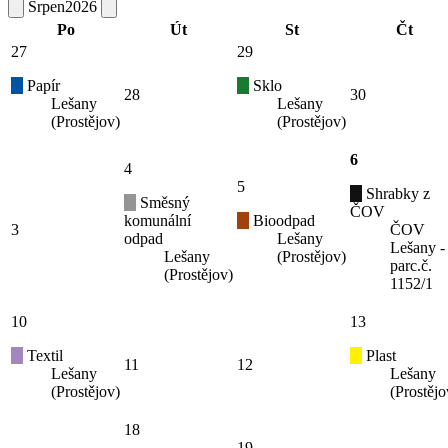
Srpen
2026
Po
Út
St
Čt
27
29
Papír
Sklo
28
30
Lešany
Lešany
(Prostějov)
(Prostějov)
6
4
5
Shrabky z
Směsný
ČOV
komunální
Bioodpad
3
ČOV
odpad
Lešany
Lešany -
Lešany
(Prostějov)
parc.č.
(Prostějov)
1152/1
10
13
Textil
Plast
11
12
Lešany
Lešany
(Prostějov)
(Prostějo
18
19