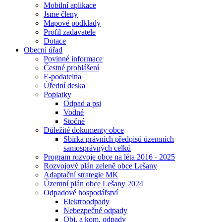
Mobilní aplikace
Jsme členy
Mapové podklady
Profil zadavatele
Dotace
Obecní úřad
Povinné informace
Čestné prohlášení
E-podatelna
Úřední deska
Poplatky
Odpad a psi
Vodné
Stočné
Důležité dokumenty obce
Sbírka právních předpisů územních
samosprávných celků
Program rozvoje obce na léta 2016 - 2025
Rozvojový plán zeleně obce Lešany
Adaptační strategie MK
Územní plán obce Lešany 2024
Odpadové hospodářství
Elektroodpady
Nebezpečné odpady
Obj. a kom. odpady