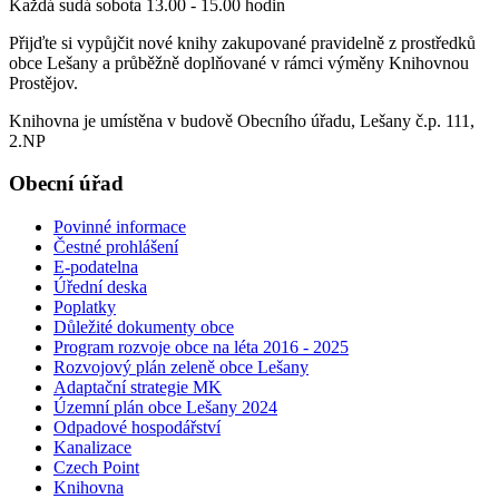
Každá sudá sobota 13.00 - 15.00 hodin
Přijďte si vypůjčit nové knihy zakupované pravidelně z prostředků
obce Lešany a průběžně doplňované v rámci výměny Knihovnou
Prostějov.
Knihovna je umístěna v budově Obecního úřadu, Lešany č.p. 111,
2.NP
Obecní úřad
Povinné informace
Čestné prohlášení
E-podatelna
Úřední deska
Poplatky
Důležité dokumenty obce
Program rozvoje obce na léta 2016 - 2025
Rozvojový plán zeleně obce Lešany
Adaptační strategie MK
Územní plán obce Lešany 2024
Odpadové hospodářství
Kanalizace
Czech Point
Knihovna