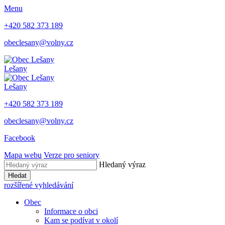
Menu
+420 582 373 189
obeclesany@volny.cz
Lešany
Lešany
+420 582 373 189
obeclesany@volny.cz
Facebook
Mapa webu
Verze pro seniory
Hledaný výraz
Hledat
rozšířené vyhledávání
Obec
Informace o obci
Kam se podívat v okolí