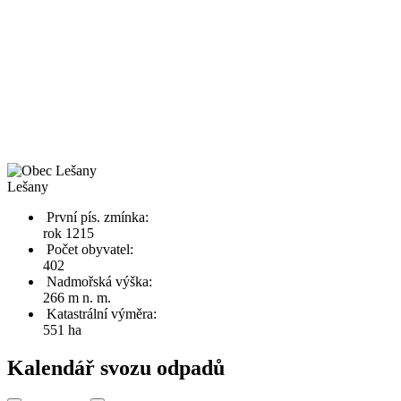
Lešany
První pís. zmínka:
rok 1215
Počet obyvatel:
402
Nadmořská výška:
266 m n. m.
Katastrální výměra:
551 ha
Kalendář svozu odpadů