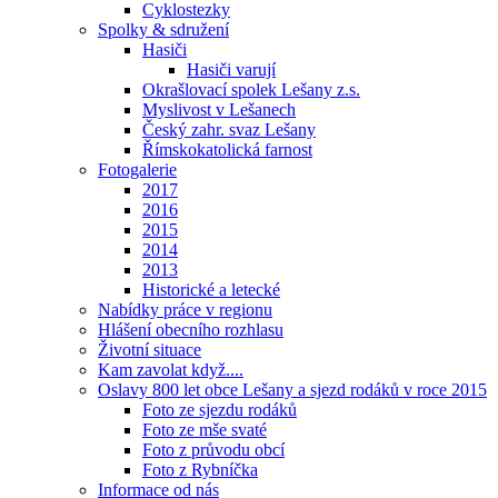
Cyklostezky
Spolky & sdružení
Hasiči
Hasiči varují
Okrašlovací spolek Lešany z.s.
Myslivost v Lešanech
Český zahr. svaz Lešany
Římskokatolická farnost
Fotogalerie
2017
2016
2015
2014
2013
Historické a letecké
Nabídky práce v regionu
Hlášení obecního rozhlasu
Životní situace
Kam zavolat když....
Oslavy 800 let obce Lešany a sjezd rodáků v roce 2015
Foto ze sjezdu rodáků
Foto ze mše svaté
Foto z průvodu obcí
Foto z Rybníčka
Informace od nás