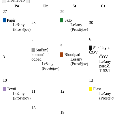
Srpen
2026
Po
Út
St
Čt
27
29
Papír
Sklo
28
30
Lešany
Lešany
(Prostějov)
(Prostějov)
6
4
5
Shrabky z
Směsný
ČOV
komunální
Bioodpad
3
ČOV
odpad
Lešany
Lešany -
Lešany
(Prostějov)
parc.č.
(Prostějov)
1152/1
10
13
Textil
Plast
11
12
Lešany
Lešany
(Prostějov)
(Prostějo
18
19