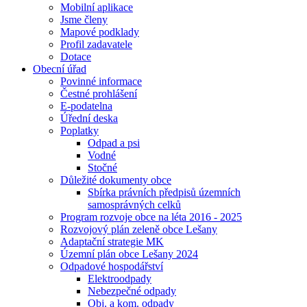
Mobilní aplikace
Jsme členy
Mapové podklady
Profil zadavatele
Dotace
Obecní úřad
Povinné informace
Čestné prohlášení
E-podatelna
Úřední deska
Poplatky
Odpad a psi
Vodné
Stočné
Důležité dokumenty obce
Sbírka právních předpisů územních
samosprávných celků
Program rozvoje obce na léta 2016 - 2025
Rozvojový plán zeleně obce Lešany
Adaptační strategie MK
Územní plán obce Lešany 2024
Odpadové hospodářství
Elektroodpady
Nebezpečné odpady
Obj. a kom. odpady