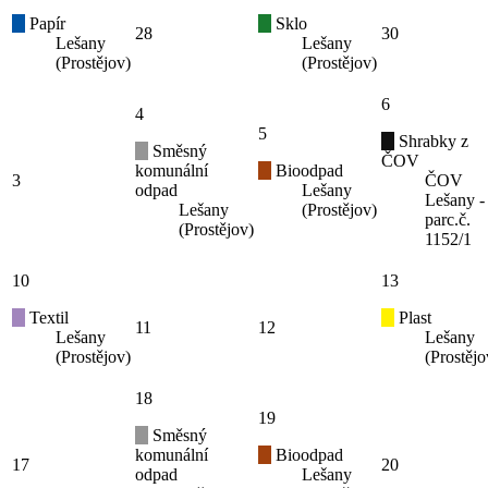
Papír
Sklo
28
30
Lešany
Lešany
(Prostějov)
(Prostějov)
6
4
5
Shrabky z
Směsný
ČOV
komunální
Bioodpad
3
ČOV
odpad
Lešany
Lešany -
Lešany
(Prostějov)
parc.č.
(Prostějov)
1152/1
10
13
Textil
Plast
11
12
Lešany
Lešany
(Prostějov)
(Prostějo
18
19
Směsný
komunální
Bioodpad
17
20
odpad
Lešany