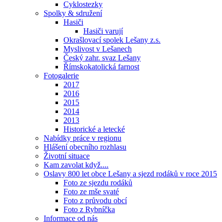
Cyklostezky
Spolky & sdružení
Hasiči
Hasiči varují
Okrašlovací spolek Lešany z.s.
Myslivost v Lešanech
Český zahr. svaz Lešany
Římskokatolická farnost
Fotogalerie
2017
2016
2015
2014
2013
Historické a letecké
Nabídky práce v regionu
Hlášení obecního rozhlasu
Životní situace
Kam zavolat když....
Oslavy 800 let obce Lešany a sjezd rodáků v roce 2015
Foto ze sjezdu rodáků
Foto ze mše svaté
Foto z průvodu obcí
Foto z Rybníčka
Informace od nás