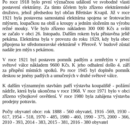
Po roce 1918 bylo první význačnou událostí ve svobodné vlasti
postavení elektrárny. Za tímto účelem bylo zřízeno elektrárenské
družstvo, jehož předsedou byl občan Břetislav Kvapil. Již v roce
1921 byla postavena samostatná elektrárna spojena se šrotovacím
mlýnem, loupačkou na obilí a kroupy a jedním složením na výrobu
režné mouky. Vše bylo zřízeno nákladem 300 000 Kčs a svítit
se začalo v obci 26. listopadu. Dalším rokem byla přistavěna ještě
pekárna. Elektrárna byla v provozu do roku 1929, kdy byla obec
připojena ke středomoravské elektrárně v Přerově. V budově zůstal
nadále jen mlýn s pekárnou.
V roce 1921 byl postaven pomník padlým a zemřelým v první
světové válce nákladem 9600 Kčs. K jeho odhalení došlo 4. září
za přispění místních spolků. Po roce 1945 byl doplněn pomník
deskou se jmény padlých a umučených v druhé světové válce.
K dalším významným stavbám patří výstavba koupaliště - požární
nádrže, která byla ukončena v roce 1968. V roce 1971 bylo v obci
zřízeno výbojkové osvětlení. V roce 1980 byla zahájena výstavba
prodejny potravin.
Počty obyvatel obce: rok 1888 - 560 obyvatel, 1916 -569, 1930 -
617, 1954 - 518, 1970 - 485, 1980 - 460, 1990 - 375, 2000 - 366,
2010 - 393, 2014 - 383, 2015 - 381, 2016 - 380 obyvatel