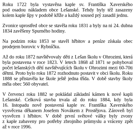
Roku 1722 byla vystavěna kaple sv. Františka Xaverského
pod osadou nákladem obce Lešanské. Tehdy byly též zasazeny
kolem kaple lípy v podobě kříže a každý soused prý zasadil jednu.
Zvonice uprostřed obce se stavěla roku 1831 a byly na ni 24. dubna
1834 zavěšeny Spurného hodiny.
Na podzim roku 1853 se stavěl hřbitov a peníze získala obec
prodejem borovic v Rybníčku.
Až do roku 1872 navštěvovaly děti z Lešan školu v Ohrozimi, která
byla postavena v roce 1823. V letech 1868 až 1871 se pohyboval
počet lešanských dětí navštěvujících školu v Ohrozimi mezi 60-70ti
dětmi. Proto bylo roku 1872 rozhodnuto postavit v obci školu. Roku
1888 se přistavěla ke škole ještě jedna třída. V době stavby školy
měla obec 560 obyvatel.
V červenci roku 1882 se pokládal základní kámen k nové kapli
Lešanské. Celková stavba trvala až do roku 1884, kdy byla
16. listopadu nově postavená kaple sv. Františka Xaverského
vysvěcena děkanem Josefem Novákem z Prostějova. Zároveň byl
vysvěcen i hřbitov. V době první světové války byly zvony
z kaple zabaveny pro potřeby zbrojního průmyslu a vráceny zpět
až v roce 1996.