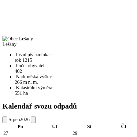
Lešany
První pís. zmínka:
rok 1215
Počet obyvatel:
402
Nadmořská výška:
266 m n. m.
Katastrální výměra:
551 ha
Kalendář svozu odpadů
Srpen
2026
Po
Út
St
Čt
27
29