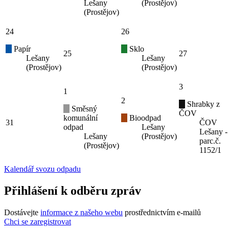
Lešany
(Prostějov)
(Prostějov)
24
26
Papír
Sklo
25
27
Lešany
Lešany
(Prostějov)
(Prostějov)
3
1
2
Shrabky z
Směsný
ČOV
komunální
Bioodpad
31
ČOV
odpad
Lešany
Lešany -
Lešany
(Prostějov)
parc.č.
(Prostějov)
1152/1
Kalendář svozu odpadu
Přihlášení k odběru zpráv
Dostávejte
informace z našeho webu
prostřednictvím e-mailů
Chci se zaregistrovat