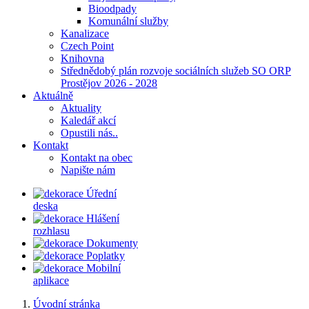
Bioodpady
Komunální služby
Kanalizace
Czech Point
Knihovna
Střednědobý plán rozvoje sociálních služeb SO ORP
Prostějov 2026 - 2028
Aktuálně
Aktuality
Kaledář akcí
Opustili nás..
Kontakt
Kontakt na obec
Napište nám
Úřední
deska
Hlášení
rozhlasu
Dokumenty
Poplatky
Mobilní
aplikace
Úvodní stránka