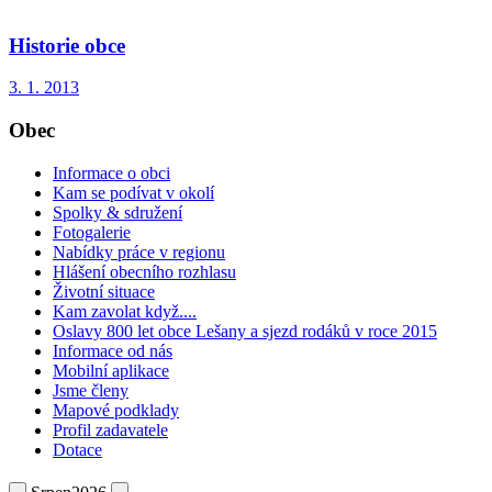
Historie obce
3. 1. 2013
Obec
Informace o obci
Kam se podívat v okolí
Spolky & sdružení
Fotogalerie
Nabídky práce v regionu
Hlášení obecního rozhlasu
Životní situace
Kam zavolat když....
Oslavy 800 let obce Lešany a sjezd rodáků v roce 2015
Informace od nás
Mobilní aplikace
Jsme členy
Mapové podklady
Profil zadavatele
Dotace