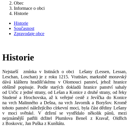
Obec
Informace o obci
Historie
Historie
Současnost
Zpravodaje obce
Historie
Nejstarší zmínka v listinách o obci Lešany (Lessen, Lessan,
Leschan, Loschan) je z roku 1215. Vratislav, markrabě moravský
dává klášteru hradišťskému v Olomouci panství, jehož hranice
obšírně popisuje. Podle starých dokladů hranice panství sahaly
od Určic z jedné strany, od Lešan a Konice z druhé strany, od řeky
Studené a Hrochovska, až k veřejné cestě z Jevíčka do Konice
na vrch Malinného a Dešna, na vrch Javorník a Boryšov. Kromě
tohoto panství náležejícího církevní moci, byla část dědiny Lešany
v moci světské. V držení se vystřídalo několik pánů, mezi
nejznámější patřili držitel Plumlova Beneš z Kravař, Oldřich
z Boskovic, Jan Puška z Kunštátu.