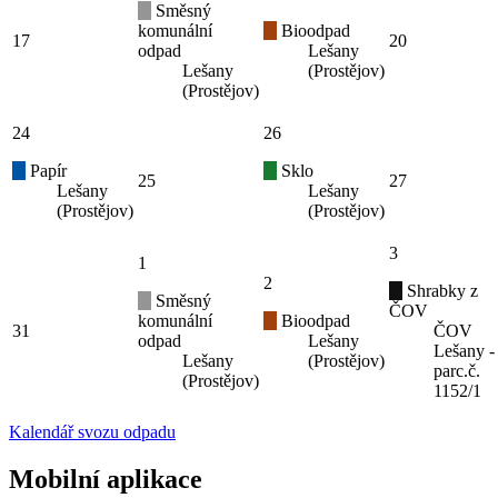
Směsný
komunální
Bioodpad
17
20
odpad
Lešany
Lešany
(Prostějov)
(Prostějov)
24
26
Papír
Sklo
25
27
Lešany
Lešany
(Prostějov)
(Prostějov)
3
1
2
Shrabky z
Směsný
ČOV
komunální
Bioodpad
31
ČOV
odpad
Lešany
Lešany -
Lešany
(Prostějov)
parc.č.
(Prostějov)
1152/1
Kalendář svozu odpadu
Mobilní aplikace