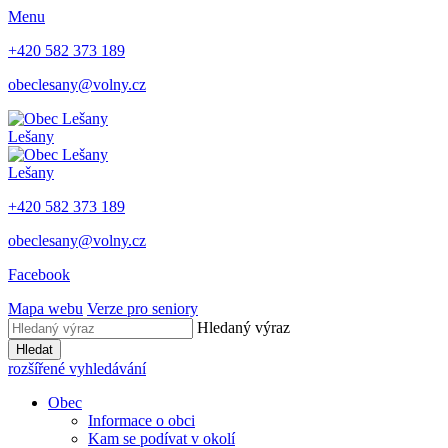
Menu
+420 582 373 189
obeclesany@volny.cz
Lešany
Lešany
+420 582 373 189
obeclesany@volny.cz
Facebook
Mapa webu
Verze pro seniory
Hledaný výraz
Hledat
rozšířené vyhledávání
Obec
Informace o obci
Kam se podívat v okolí