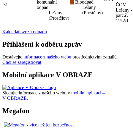
komunální
Bioodpad
31
ČOV
odpad
Lešany
Lešany -
Lešany
(Prostějov)
parc.č.
(Prostějov)
1152/1
Kalendář svozu odpadu
Přihlášení k odběru zpráv
Dostávejte
informace z našeho webu
prostřednictvím e-mailů
Chci se zaregistrovat
Mobilní aplikace V OBRAZE
Sledujte informace z našeho webu v
mobilní aplikaci –
V OBRAZE.
Megafon