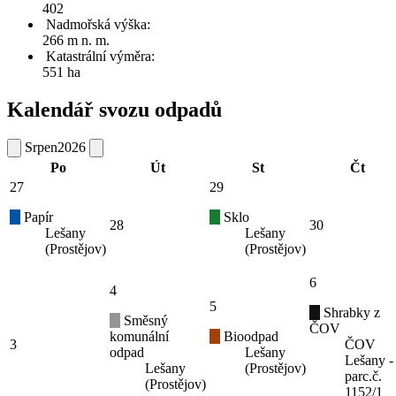
402
Nadmořská výška:
266 m n. m.
Katastrální výměra:
551 ha
Kalendář svozu odpadů
Srpen
2026
Po
Út
St
Čt
27
29
Papír
Sklo
28
30
Lešany
Lešany
(Prostějov)
(Prostějov)
6
4
5
Shrabky z
Směsný
ČOV
komunální
Bioodpad
3
ČOV
odpad
Lešany
Lešany -
Lešany
(Prostějov)
parc.č.
(Prostějov)
1152/1