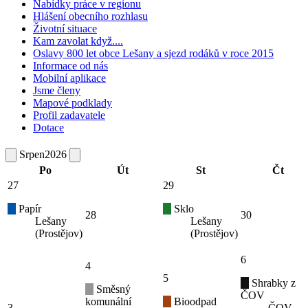
Nabídky práce v regionu
Hlášení obecního rozhlasu
Životní situace
Kam zavolat když....
Oslavy 800 let obce Lešany a sjezd rodáků v roce 2015
Informace od nás
Mobilní aplikace
Jsme členy
Mapové podklady
Profil zadavatele
Dotace
Srpen
2026
Po
Út
St
Čt
27
29
Papír
Sklo
28
30
Lešany
Lešany
(Prostějov)
(Prostějov)
6
4
5
Shrabky z
Směsný
ČOV
komunální
Bioodpad
3
ČOV