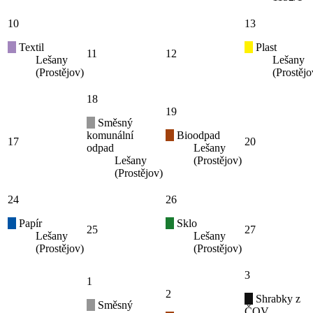
10
13
Textil
Plast
11
12
Lešany
Lešany
(Prostějov)
(Prostějo
18
19
Směsný
komunální
Bioodpad
17
20
odpad
Lešany
Lešany
(Prostějov)
(Prostějov)
24
26
Papír
Sklo
25
27
Lešany
Lešany
(Prostějov)
(Prostějov)
3
1
2
Shrabky z
Směsný
ČOV