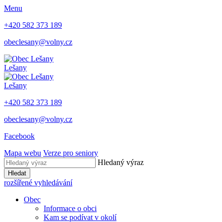
Menu
+420 582 373 189
obeclesany@volny.cz
Lešany
Lešany
+420 582 373 189
obeclesany@volny.cz
Facebook
Mapa webu
Verze pro seniory
Hledaný výraz
Hledat
rozšířené vyhledávání
Obec
Informace o obci
Kam se podívat v okolí