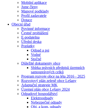
Mobilní aplikace
Jsme členy
Mapové podklady
Profil zadavatele
Dotace
Obecní úřad
Povinné informace
Čestné prohlášení
E-podatelna
Úřední deska
Poplatky
Odpad a psi
Vodné
Stočné
Důležité dokumenty obce
Sbírka právních předpisů územních
samosprávných celků
Program rozvoje obce na léta 2016 - 2025
Rozvojový plán zeleně obce Lešany
Adaptační strategie MK
Územní plán obce Lešany 2024
Odpadové hospodářství
Elektroodpady
Nebezpečné odpady
Obj. a kom. odpady