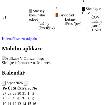
3
1
2
Shrabky z
Směsný
ČOV
komunální
Bioodpad
31
ČOV
odpad
Lešany
Lešany -
Lešany
(Prostějov)
parc.č.
(Prostějov)
1152/1
Kalendář svozu odpadu
Mobilní aplikace
Sledujte informace z našeho webu
Kalendář
Srpen
2026
Po
Út
St
Čt
Pá
So
Ne
27
28
29
30
31
1
2
3
4
5
6
7
8
9
10
11
12
13
14
15
16