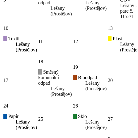
odpad
Lešany
Lešany -
Lešany
(Prostějov)
parc.č.
(Prostějov)
1152/1
10
13
Textil
Plast
11
12
Lešany
Lešany
(Prostějov)
(Prostějo
18
19
Směsný
komunální
Bioodpad
17
20
odpad
Lešany
Lešany
(Prostějov)
(Prostějov)
24
26
Papír
Sklo
25
27
Lešany
Lešany
(Prostějov)
(Prostějov)