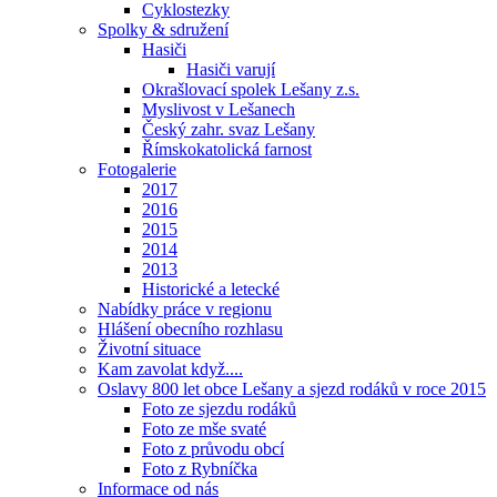
Cyklostezky
Spolky & sdružení
Hasiči
Hasiči varují
Okrašlovací spolek Lešany z.s.
Myslivost v Lešanech
Český zahr. svaz Lešany
Římskokatolická farnost
Fotogalerie
2017
2016
2015
2014
2013
Historické a letecké
Nabídky práce v regionu
Hlášení obecního rozhlasu
Životní situace
Kam zavolat když....
Oslavy 800 let obce Lešany a sjezd rodáků v roce 2015
Foto ze sjezdu rodáků
Foto ze mše svaté
Foto z průvodu obcí
Foto z Rybníčka
Informace od nás