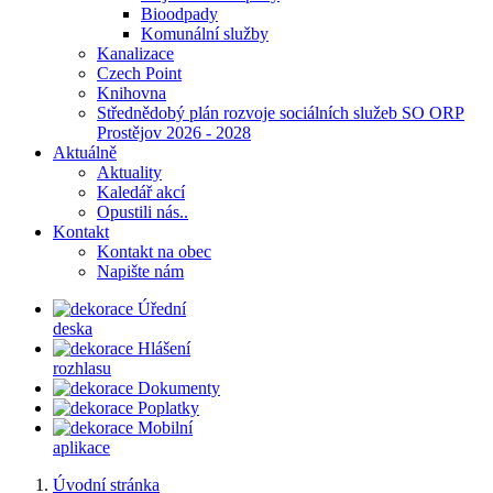
Bioodpady
Komunální služby
Kanalizace
Czech Point
Knihovna
Střednědobý plán rozvoje sociálních služeb SO ORP
Prostějov 2026 - 2028
Aktuálně
Aktuality
Kaledář akcí
Opustili nás..
Kontakt
Kontakt na obec
Napište nám
Úřední
deska
Hlášení
rozhlasu
Dokumenty
Poplatky
Mobilní
aplikace
Úvodní stránka