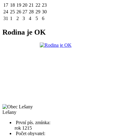
17
18
19
20
21
22
23
24
25
26
27
28
29
30
31
1
2
3
4
5
6
Rodina je OK
Lešany
První pís. zmínka:
rok 1215
Počet obyvatel: