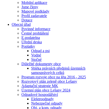
Mobilní aplikace
Jsme členy
Mapové podklady
Profil zadavatele
Dotace
Obecní úřad
Povinné informace
Čestné prohlášení
E-podatelna
Úřední deska
Poplatky
Odpad a psi
Vodné
Stočné
Důležité dokumenty obce
Sbírka právních předpisů územních
samosprávných celků
Program rozvoje obce na léta 2016 - 2025
Rozvojový plán zeleně obce Lešany
Adaptační strategie MK
Územní plán obce Lešany 2024
Odpadové hospodářství
Elektroodpady
Nebezpečné odpady
Obj. a kom. odpady