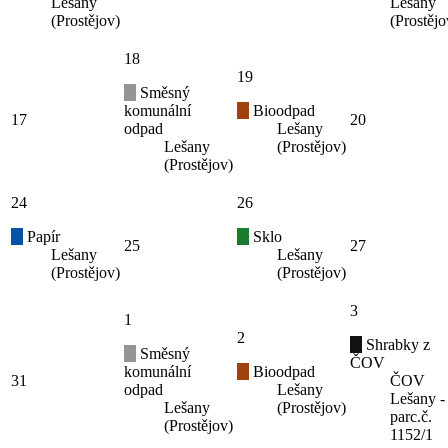
Lešany
Lešany
(Prostějov)
(Prostějo
18
19
Směsný
komunální
Bioodpad
17
20
odpad
Lešany
Lešany
(Prostějov)
(Prostějov)
24
26
Papír
Sklo
25
27
Lešany
Lešany
(Prostějov)
(Prostějov)
3
1
2
Shrabky z
Směsný
ČOV
komunální
Bioodpad
31
ČOV
odpad
Lešany
Lešany -
Lešany
(Prostějov)
parc.č.
(Prostějov)
1152/1