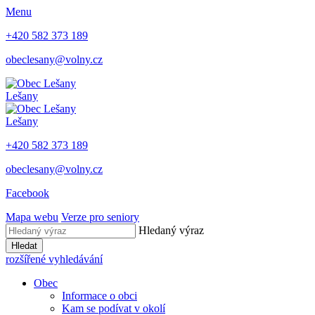
Menu
+420 582 373 189
obeclesany@volny.cz
Lešany
Lešany
+420 582 373 189
obeclesany@volny.cz
Facebook
Mapa webu
Verze pro seniory
Hledaný výraz
Hledat
rozšířené vyhledávání
Obec
Informace o obci
Kam se podívat v okolí