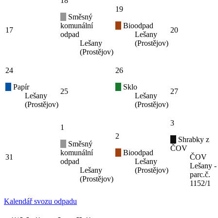
18
19
Směsný
komunální
Bioodpad
17
20
odpad
Lešany
Lešany
(Prostějov)
(Prostějov)
24
26
Papír
Sklo
25
27
Lešany
Lešany
(Prostějov)
(Prostějov)
3
1
2
Shrabky z
Směsný
ČOV
komunální
Bioodpad
31
ČOV
odpad
Lešany
Lešany -
Lešany
(Prostějov)
parc.č.
(Prostějov)
1152/1
Kalendář svozu odpadu