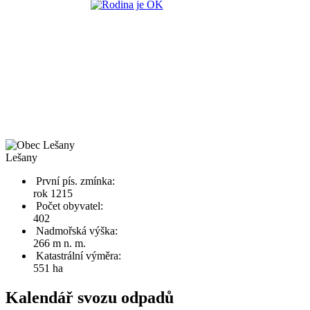
Lešany
První pís. zmínka:
rok 1215
Počet obyvatel:
402
Nadmořská výška:
266 m n. m.
Katastrální výměra:
551 ha
Kalendář svozu odpadů