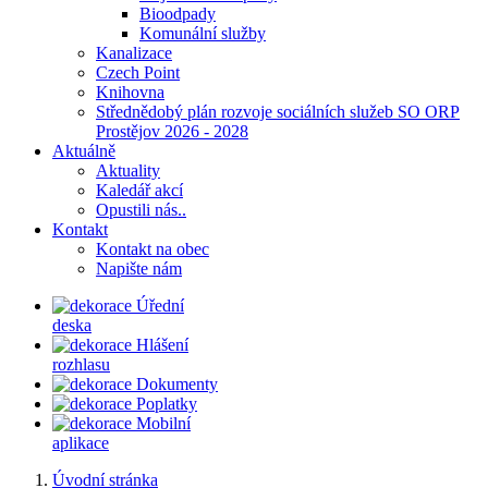
Bioodpady
Komunální služby
Kanalizace
Czech Point
Knihovna
Střednědobý plán rozvoje sociálních služeb SO ORP
Prostějov 2026 - 2028
Aktuálně
Aktuality
Kaledář akcí
Opustili nás..
Kontakt
Kontakt na obec
Napište nám
Úřední
deska
Hlášení
rozhlasu
Dokumenty
Poplatky
Mobilní
aplikace
Úvodní stránka