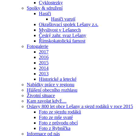
Cyklostezky
Spolky & sdružení
Hasiči
Hasiči varují
Okrašlovací spolek Lešany z.s.
Myslivost v Lešanech
Český zahr. svaz Lešany
Římskokatolická farnost
Fotogalerie
2017
2016
2015
2014
2013
Historické a letecké
Nabídky práce v regionu
Hlášení obecního rozhlasu
Životní situace
Kam zavolat když....
Oslavy 800 let obce Lešany a sjezd rodáků v roce 2015
Foto ze sjezdu rodáků
Foto ze mše svaté
Foto z průvodu obcí
Foto z Rybníčka
Informace od nás