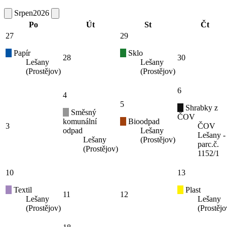
Srpen
2026
Po
Út
St
Čt
27
29
Papír
Sklo
28
30
Lešany
Lešany
(Prostějov)
(Prostějov)
6
4
5
Shrabky z
Směsný
ČOV
komunální
Bioodpad
3
ČOV
odpad
Lešany
Lešany -
Lešany
(Prostějov)
parc.č.
(Prostějov)
1152/1
10
13
Textil
Plast
11
12
Lešany
Lešany
(Prostějov)
(Prostějo