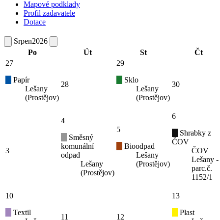
Mapové podklady
Profil zadavatele
Dotace
Srpen
2026
Po
Út
St
Čt
27
29
Papír
Sklo
28
30
Lešany
Lešany
(Prostějov)
(Prostějov)
6
4
5
Shrabky z
Směsný
ČOV
komunální
Bioodpad
3
ČOV
odpad
Lešany
Lešany -
Lešany
(Prostějov)
parc.č.
(Prostějov)
1152/1
10
13
Textil
Plast
11
12