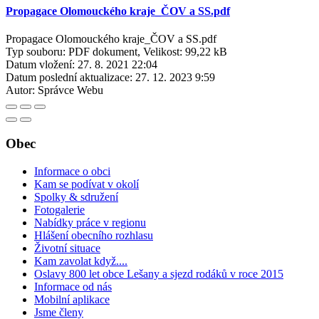
Propagace Olomouckého kraje_ČOV a SS.pdf
Propagace Olomouckého kraje_ČOV a SS.pdf
Typ souboru: PDF dokument, Velikost: 99,22 kB
Datum vložení:
27. 8. 2021 22:04
Datum poslední aktualizace:
27. 12. 2023 9:59
Autor:
Správce Webu
Obec
Informace o obci
Kam se podívat v okolí
Spolky & sdružení
Fotogalerie
Nabídky práce v regionu
Hlášení obecního rozhlasu
Životní situace
Kam zavolat když....
Oslavy 800 let obce Lešany a sjezd rodáků v roce 2015
Informace od nás
Mobilní aplikace
Jsme členy