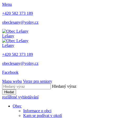
Menu
+420 582 373 189
obeclesany@volny.cz
Lešany
Lešany
+420 582 373 189
obeclesany@volny.cz
Facebook
Mapa webu
Verze pro seniory
Hledaný výraz
Hledat
rozšířené vyhledávání
Obec
Informace o obci
Kam se podívat v okolí