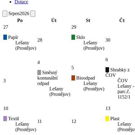
Dotace
Srpen
2026
Po
Út
St
Čt
27
29
Papír
Sklo
28
30
Lešany
Lešany
(Prostějov)
(Prostějov)
6
4
5
Shrabky z
Směsný
ČOV
komunální
Bioodpad
3
ČOV
odpad
Lešany
Lešany -
Lešany
(Prostějov)
parc.č.
(Prostějov)
1152/1
10
13
Textil
Plast
11
12
Lešany
Lešany
(Prostějov)
(Prostějo