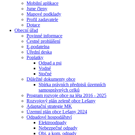
Mobilní aplikace
Jsme členy
Mapové podklady
Profil zadavatele
Dotace
Obecní úřad
Povinné informace
Čestné prohlášení
E-podatelna
Úřední deska
Poplatky
Odpad a psi
Vodné
Stočné
Důležité dokumenty obce
Sbírka právních předpisů územních
samosprávných celků
Program rozvoje obce na léta 2016 - 2025
Rozvojový plán zeleně obce Lešany
Adaptační strategie MK
Územní plán obce Lešany 2024
Odpadové hospodářství
Elektroodpady
Nebezpečné odpady
Obj. a kom. odpady