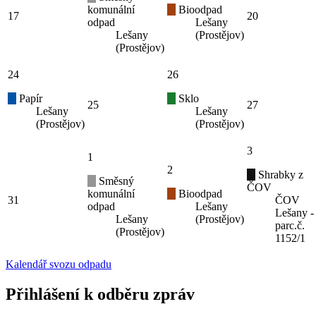
komunální
Bioodpad
17
20
odpad
Lešany
Lešany
(Prostějov)
(Prostějov)
24
26
Papír
Sklo
25
27
Lešany
Lešany
(Prostějov)
(Prostějov)
3
1
2
Shrabky z
Směsný
ČOV
komunální
Bioodpad
31
ČOV
odpad
Lešany
Lešany -
Lešany
(Prostějov)
parc.č.
(Prostějov)
1152/1
Kalendář svozu odpadu
Přihlášení k odběru zpráv