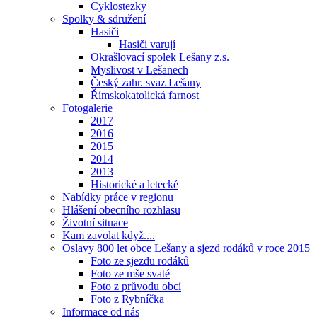
Cyklostezky
Spolky & sdružení
Hasiči
Hasiči varují
Okrašlovací spolek Lešany z.s.
Myslivost v Lešanech
Český zahr. svaz Lešany
Římskokatolická farnost
Fotogalerie
2017
2016
2015
2014
2013
Historické a letecké
Nabídky práce v regionu
Hlášení obecního rozhlasu
Životní situace
Kam zavolat když....
Oslavy 800 let obce Lešany a sjezd rodáků v roce 2015
Foto ze sjezdu rodáků
Foto ze mše svaté
Foto z průvodu obcí
Foto z Rybníčka
Informace od nás