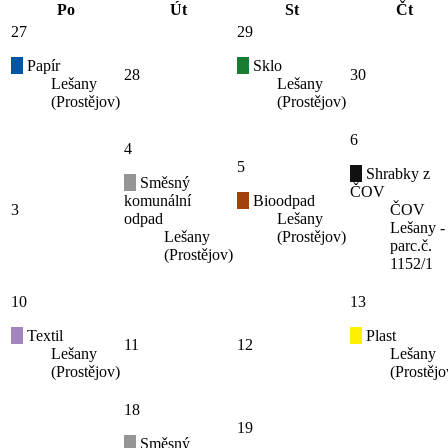
Po
Út
St
Čt
27
29
Papír
Sklo
28
30
Lešany
Lešany
(Prostějov)
(Prostějov)
6
4
5
Shrabky z
Směsný
ČOV
komunální
Bioodpad
3
ČOV
odpad
Lešany
Lešany -
Lešany
(Prostějov)
parc.č.
(Prostějov)
1152/1
10
13
Textil
Plast
11
12
Lešany
Lešany
(Prostějov)
(Prostějo
18
19
Směsný