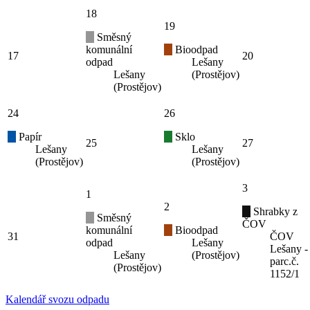
18
19
Směsný
komunální
Bioodpad
17
20
odpad
Lešany
Lešany
(Prostějov)
(Prostějov)
24
26
Papír
Sklo
25
27
Lešany
Lešany
(Prostějov)
(Prostějov)
3
1
2
Shrabky z
Směsný
ČOV
komunální
Bioodpad
31
ČOV
odpad
Lešany
Lešany -
Lešany
(Prostějov)
parc.č.
(Prostějov)
1152/1
Kalendář svozu odpadu