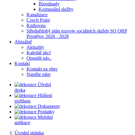
Bioodpady
Komunální služby
Kanalizace
Czech Point
Knihovna
Střednědobý plán rozvoje sociálních služeb SO ORP
Prostějov 2026 - 2028
Aktuálně
Aktuality
Kaledář akcí
Opustili nás..
Kontakt
Kontakt na obec
Napište nám
Úřední
deska
Hlášení
rozhlasu
Dokumenty
Poplatky
Mobilní
aplikace
Úvodní stránka