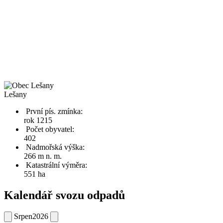
Lešany
První pís. zmínka:
rok 1215
Počet obyvatel:
402
Nadmořská výška:
266 m n. m.
Katastrální výměra:
551 ha
Kalendář svozu odpadů
Srpen
2026