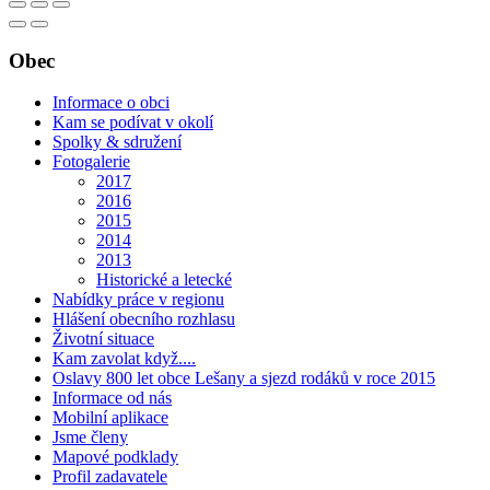
Obec
Informace o obci
Kam se podívat v okolí
Spolky & sdružení
Fotogalerie
2017
2016
2015
2014
2013
Historické a letecké
Nabídky práce v regionu
Hlášení obecního rozhlasu
Životní situace
Kam zavolat když....
Oslavy 800 let obce Lešany a sjezd rodáků v roce 2015
Informace od nás
Mobilní aplikace
Jsme členy
Mapové podklady
Profil zadavatele