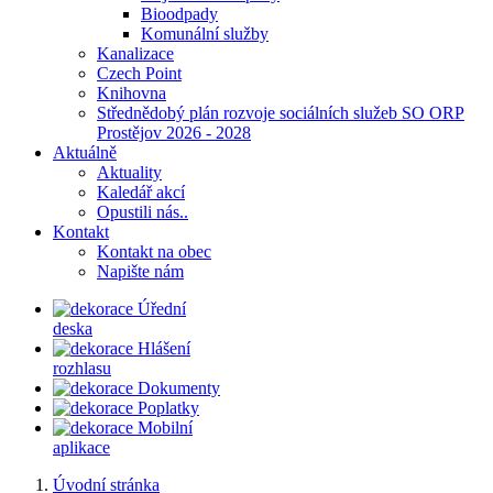
Bioodpady
Komunální služby
Kanalizace
Czech Point
Knihovna
Střednědobý plán rozvoje sociálních služeb SO ORP
Prostějov 2026 - 2028
Aktuálně
Aktuality
Kaledář akcí
Opustili nás..
Kontakt
Kontakt na obec
Napište nám
Úřední
deska
Hlášení
rozhlasu
Dokumenty
Poplatky
Mobilní
aplikace
Úvodní stránka