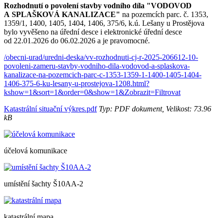
Rozhodnutí o povolení stavby vodního díla "VODOVOD
A SPLAŠKOVÁ KANALIZACE"
na pozemcích parc. č. 1353,
1359/1, 1400, 1405, 1404, 1406, 375/6, k.ú. Lešany u Prostějova
bylo vyvěšeno na úřední desce i elektronické úřední desce
od 22.01.2026 do 06.02.2026 a je pravomocné.
/obecni-urad/uredni-deska/vv-rozhodnuti-cj-r-2025-206612-10-
povoleni-zameru-stavby-vodniho-dila-vodovod-a-splaskova-
kanalizace-na-pozemcich-parc-c-1353-1359-1-1400-1405-1404-
1406-375-6-ku-lesany-u-prostejova-1208.html?
kshow=1&sort=1&order=0&show=1&Zobrazit=Filtrovat
Katastrální situační výkres.pdf
Typ: PDF dokument, Velikost: 73.96
kB
účelová komunikace
umístění šachty Š10AA-2
katastrální mapa