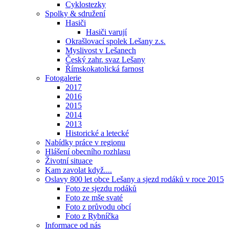
Cyklostezky
Spolky & sdružení
Hasiči
Hasiči varují
Okrašlovací spolek Lešany z.s.
Myslivost v Lešanech
Český zahr. svaz Lešany
Římskokatolická farnost
Fotogalerie
2017
2016
2015
2014
2013
Historické a letecké
Nabídky práce v regionu
Hlášení obecního rozhlasu
Životní situace
Kam zavolat když....
Oslavy 800 let obce Lešany a sjezd rodáků v roce 2015
Foto ze sjezdu rodáků
Foto ze mše svaté
Foto z průvodu obcí
Foto z Rybníčka
Informace od nás