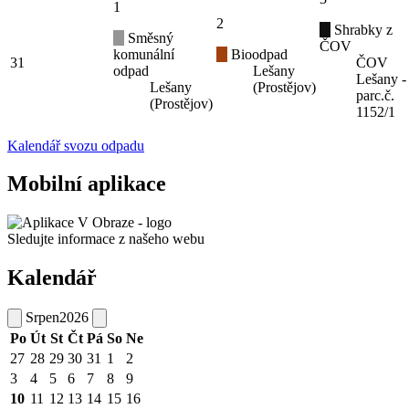
1
2
Shrabky z
Směsný
ČOV
komunální
Bioodpad
31
ČOV
odpad
Lešany
Lešany -
Lešany
(Prostějov)
parc.č.
(Prostějov)
1152/1
Kalendář svozu odpadu
Mobilní aplikace
Sledujte informace z našeho webu
Kalendář
Srpen
2026
Po
Út
St
Čt
Pá
So
Ne
27
28
29
30
31
1
2
3
4
5
6
7
8
9
10
11
12
13
14
15
16