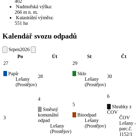
402
Nadmořská výška:
266 m n. m.
Katastrální výměra:
551 ha
Kalendář svozu odpadů
Srpen
2026
Po
Út
St
Čt
27
29
Papír
Sklo
28
30
Lešany
Lešany
(Prostějov)
(Prostějov)
6
4
5
Shrabky z
Směsný
ČOV
komunální
Bioodpad
3
ČOV
odpad
Lešany
Lešany -
Lešany
(Prostějov)
parc.č.
(Prostějov)
1152/1