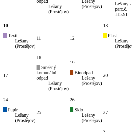
odpad
Lešany
Lešany -
Lešany
(Prostějov)
parc.č.
(Prostějov)
1152/1
10
13
Textil
Plast
11
12
Lešany
Lešany
(Prostějov)
(Prostějo
18
19
Směsný
komunální
Bioodpad
17
20
odpad
Lešany
Lešany
(Prostějov)
(Prostějov)
24
26
Papír
Sklo
25
27
Lešany
Lešany
(Prostějov)
(Prostějov)
3