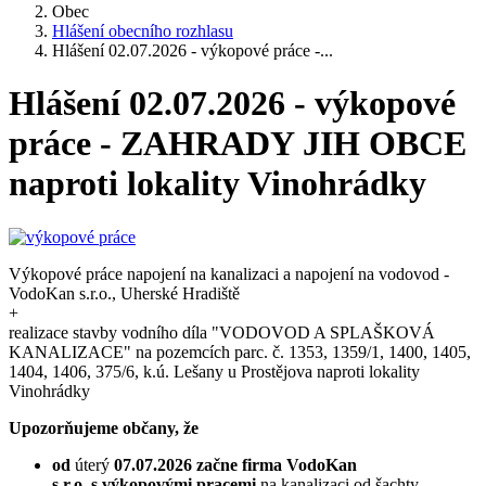
Obec
Hlášení obecního rozhlasu
Hlášení 02.07.2026 - výkopové práce -...
Hlášení 02.07.2026 - výkopové
práce - ZAHRADY JIH OBCE
naproti lokality Vinohrádky
Výkopové práce napojení na kanalizaci a napojení na vodovod -
VodoKan s.r.o., Uherské Hradiště
+
realizace stavby vodního díla "VODOVOD A SPLAŠKOVÁ
KANALIZACE" na pozemcích parc. č. 1353, 1359/1, 1400, 1405,
1404, 1406, 375/6, k.ú. Lešany u Prostějova naproti lokality
Vinohrádky
Upozorňujeme občany, že
od
úterý
07.07.2026
začne firma VodoKan
s.r.o.
s výkopovými pracemi
na kanalizaci od šachty