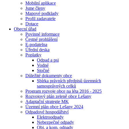
Mobilní aplikace
Jsme členy
Mapové podklady
Profil zadavatele
Dotace
Obecní úřad
Povinné informace
Čestné prohlášení
E-podatelna
Úřední deska
Poplatky
Odpad a psi
Vodné
Stočné
Důležité dokumenty obce
Sbírka právních předpisů územních
samosprávných celků
Program rozvoje obce na léta 2016 - 2025
Rozvojový plán zeleně obce Lešany
Adaptační strategie MK
Územní plán obce Lešany 2024
Odpadové hospodářství
Elektroodpady
Nebezpečné odpady
Obj. a kom. odpady