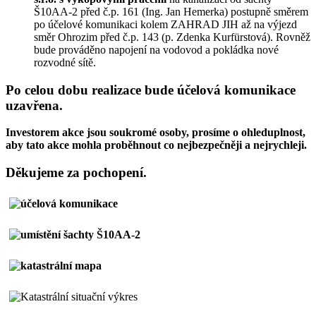
Š10AA-2 před č.p. 161 (Ing. Jan Hemerka) postupně směrem
po účelové komunikaci kolem ZAHRAD JIH až na výjezd
směr Ohrozim před č.p. 143 (p. Zdenka Kurfürstová). Rovněž
bude prováděno napojení na vodovod a pokládka nové
rozvodné sítě.
Po celou dobu realizace bude účelová komunikace
uzavřena.
Investorem akce jsou soukromé osoby, prosíme o ohleduplnost,
aby tato akce mohla proběhnout co nejbezpečněji a nejrychleji.
Děkujeme za pochopení.