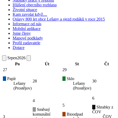
Nabídky práce v regionu
Hlášení obecního rozhlasu
Životní situace
Kam zavolat když....
Oslavy 800 let obce Lešany a sjezd rodáků v roce 2015
Informace od nás
Mobilní aplikace
Jsme členy
Mapové podklady
Profil zadavatele
Dotace
Srpen
2026
Po
Út
St
Čt
27
29
Papír
Sklo
28
30
Lešany
Lešany
(Prostějov)
(Prostějov)
6
4
5
Shrabky z
Směsný
ČOV
komunální
Bioodpad
3
ČOV