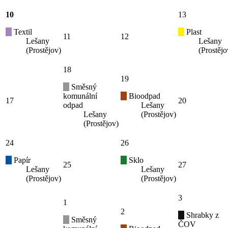
10
13
Textil
Plast
11
12
Lešany
Lešany
(Prostějov)
(Prostějo
18
19
Směsný
komunální
Bioodpad
17
20
odpad
Lešany
Lešany
(Prostějov)
(Prostějov)
24
26
Papír
Sklo
25
27
Lešany
Lešany
(Prostějov)
(Prostějov)
3
1
2
Shrabky z
Směsný
ČOV