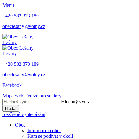
Menu
+420 582 373 189
obeclesany@volny.cz
Lešany
Lešany
+420 582 373 189
obeclesany@volny.cz
Facebook
Mapa webu
Verze pro seniory
Hledaný výraz
Hledat
rozšířené vyhledávání
Obec
Informace o obci
Kam se podívat v okolí