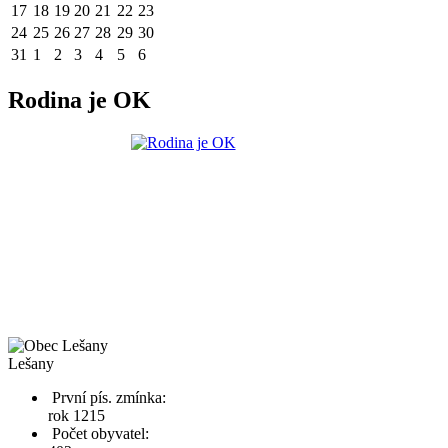
17
18
19
20
21
22
23
24
25
26
27
28
29
30
31
1
2
3
4
5
6
Rodina je OK
Lešany
První pís. zmínka:
rok 1215
Počet obyvatel: