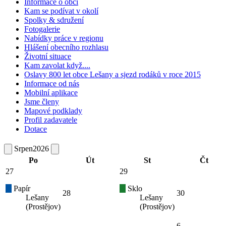
Informace o obci
Kam se podívat v okolí
Spolky & sdružení
Fotogalerie
Nabídky práce v regionu
Hlášení obecního rozhlasu
Životní situace
Kam zavolat když....
Oslavy 800 let obce Lešany a sjezd rodáků v roce 2015
Informace od nás
Mobilní aplikace
Jsme členy
Mapové podklady
Profil zadavatele
Dotace
Srpen
2026
Po
Út
St
Čt
27
29
Papír
Sklo
28
30
Lešany
Lešany
(Prostějov)
(Prostějov)
6