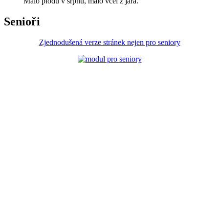
Málo plodů v srpnu, málo včel z jara.
Senioři
Zjednodušená verze stránek nejen pro seniory