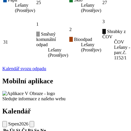
25
27
Lešany
Lešany
(Prostějov)
(Prostějov)
3
1
2
Shrabky z
Směsný
ČOV
komunální
Bioodpad
31
ČOV
odpad
Lešany
Lešany -
Lešany
(Prostějov)
parc.č.
(Prostějov)
1152/1
Kalendář svozu odpadu
Mobilní aplikace
Sledujte informace z našeho webu
Kalendář
Srpen
2026
Po
Út
St
Čt
Pá
So
Ne