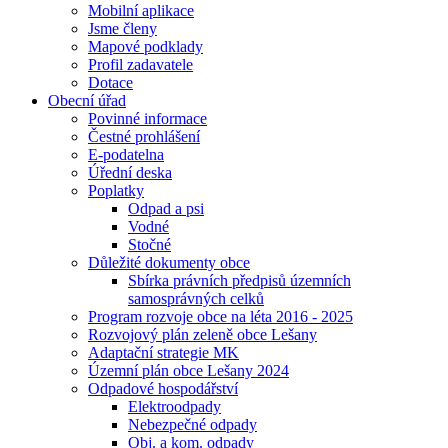
Mobilní aplikace
Jsme členy
Mapové podklady
Profil zadavatele
Dotace
Obecní úřad
Povinné informace
Čestné prohlášení
E-podatelna
Úřední deska
Poplatky
Odpad a psi
Vodné
Stočné
Důležité dokumenty obce
Sbírka právních předpisů územních
samosprávných celků
Program rozvoje obce na léta 2016 - 2025
Rozvojový plán zeleně obce Lešany
Adaptační strategie MK
Územní plán obce Lešany 2024
Odpadové hospodářství
Elektroodpady
Nebezpečné odpady
Obj. a kom. odpady