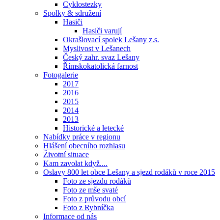
Cyklostezky
Spolky & sdružení
Hasiči
Hasiči varují
Okrašlovací spolek Lešany z.s.
Myslivost v Lešanech
Český zahr. svaz Lešany
Římskokatolická farnost
Fotogalerie
2017
2016
2015
2014
2013
Historické a letecké
Nabídky práce v regionu
Hlášení obecního rozhlasu
Životní situace
Kam zavolat když....
Oslavy 800 let obce Lešany a sjezd rodáků v roce 2015
Foto ze sjezdu rodáků
Foto ze mše svaté
Foto z průvodu obcí
Foto z Rybníčka
Informace od nás