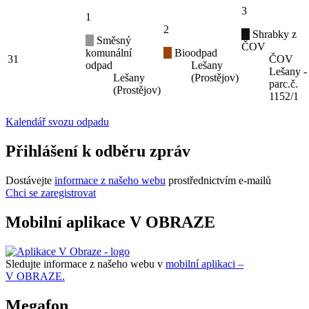
3
1
2
Shrabky z
Směsný
ČOV
komunální
Bioodpad
31
ČOV
odpad
Lešany
Lešany -
Lešany
(Prostějov)
parc.č.
(Prostějov)
1152/1
Kalendář svozu odpadu
Přihlášení k odběru zpráv
Dostávejte
informace z našeho webu
prostřednictvím e-mailů
Chci se zaregistrovat
Mobilní aplikace V OBRAZE
Sledujte informace z našeho webu v
mobilní aplikaci –
V OBRAZE.
Megafon