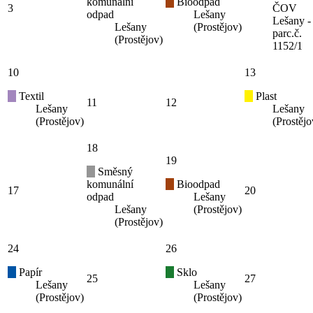
komunální
Bioodpad
3
ČOV
odpad
Lešany
Lešany -
Lešany
(Prostějov)
parc.č.
(Prostějov)
1152/1
10
13
Textil
Plast
11
12
Lešany
Lešany
(Prostějov)
(Prostějo
18
19
Směsný
komunální
Bioodpad
17
20
odpad
Lešany
Lešany
(Prostějov)
(Prostějov)
24
26
Papír
Sklo
25
27
Lešany
Lešany
(Prostějov)
(Prostějov)