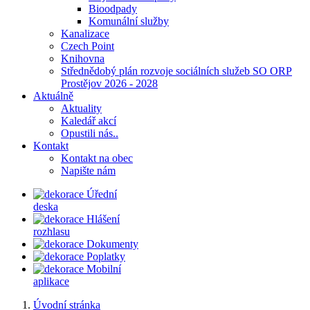
Bioodpady
Komunální služby
Kanalizace
Czech Point
Knihovna
Střednědobý plán rozvoje sociálních služeb SO ORP
Prostějov 2026 - 2028
Aktuálně
Aktuality
Kaledář akcí
Opustili nás..
Kontakt
Kontakt na obec
Napište nám
Úřední
deska
Hlášení
rozhlasu
Dokumenty
Poplatky
Mobilní
aplikace
Úvodní stránka