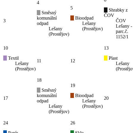
4
5
Shrabky z
Směsný
ČOV
komunální
Bioodpad
3
ČOV
odpad
Lešany
Lešany -
Lešany
(Prostějov)
parc.č.
(Prostějov)
1152/1
10
13
Textil
Plast
11
12
Lešany
Lešany
(Prostějov)
(Prostějo
18
19
Směsný
komunální
Bioodpad
17
20
odpad
Lešany
Lešany
(Prostějov)
(Prostějov)
24
26
Papír
Sklo