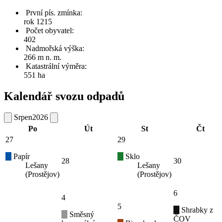
První pís. zmínka:
rok 1215
Počet obyvatel:
402
Nadmořská výška:
266 m n. m.
Katastrální výměra:
551 ha
Kalendář svozu odpadů
Srpen
2026
Po
Út
St
Čt
27
29
Papír
Sklo
28
30
Lešany
Lešany
(Prostějov)
(Prostějov)
6
4
5
Shrabky z
Směsný
ČOV