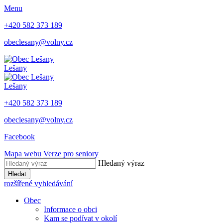
Menu
+420 582 373 189
obeclesany@volny.cz
Lešany
Lešany
+420 582 373 189
obeclesany@volny.cz
Facebook
Mapa webu
Verze pro seniory
Hledaný výraz
Hledat
rozšířené vyhledávání
Obec
Informace o obci
Kam se podívat v okolí