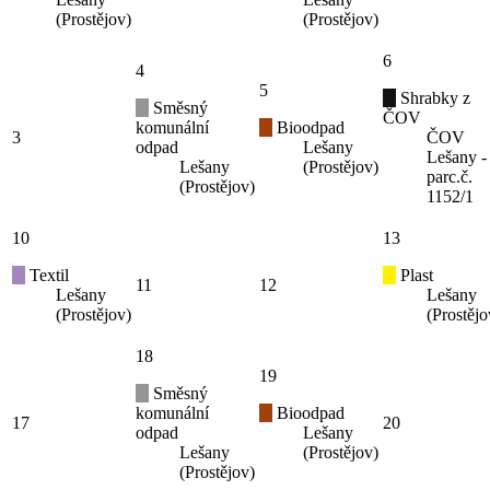
(Prostějov)
(Prostějov)
6
4
5
Shrabky z
Směsný
ČOV
komunální
Bioodpad
3
ČOV
odpad
Lešany
Lešany -
Lešany
(Prostějov)
parc.č.
(Prostějov)
1152/1
10
13
Textil
Plast
11
12
Lešany
Lešany
(Prostějov)
(Prostějo
18
19
Směsný
komunální
Bioodpad
17
20
odpad
Lešany
Lešany
(Prostějov)
(Prostějov)