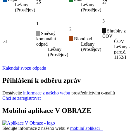
25
27
Lešany
Lešany
(Prostějov)
(Prostějov)
3
1
2
Shrabky z
Směsný
ČOV
komunální
Bioodpad
31
ČOV
odpad
Lešany
Lešany -
Lešany
(Prostějov)
parc.č.
(Prostějov)
1152/1
Kalendář svozu odpadu
Přihlášení k odběru zpráv
Dostávejte
informace z našeho webu
prostřednictvím e-mailů
Chci se zaregistrovat
Mobilní aplikace V OBRAZE
Sledujte informace z našeho webu v
mobilní aplikaci –