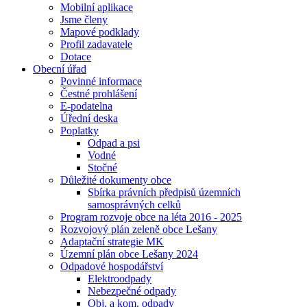
Mobilní aplikace
Jsme členy
Mapové podklady
Profil zadavatele
Dotace
Obecní úřad
Povinné informace
Čestné prohlášení
E-podatelna
Úřední deska
Poplatky
Odpad a psi
Vodné
Stočné
Důležité dokumenty obce
Sbírka právních předpisů územních
samosprávných celků
Program rozvoje obce na léta 2016 - 2025
Rozvojový plán zeleně obce Lešany
Adaptační strategie MK
Územní plán obce Lešany 2024
Odpadové hospodářství
Elektroodpady
Nebezpečné odpady
Obj. a kom. odpady