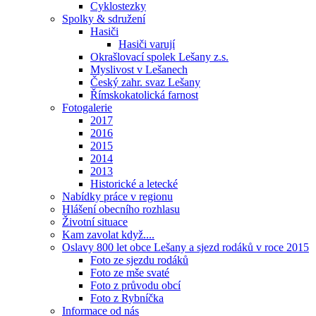
Cyklostezky
Spolky & sdružení
Hasiči
Hasiči varují
Okrašlovací spolek Lešany z.s.
Myslivost v Lešanech
Český zahr. svaz Lešany
Římskokatolická farnost
Fotogalerie
2017
2016
2015
2014
2013
Historické a letecké
Nabídky práce v regionu
Hlášení obecního rozhlasu
Životní situace
Kam zavolat když....
Oslavy 800 let obce Lešany a sjezd rodáků v roce 2015
Foto ze sjezdu rodáků
Foto ze mše svaté
Foto z průvodu obcí
Foto z Rybníčka
Informace od nás