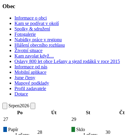
Obec
Informace o obci
Kam se podívat v okolí
Spolky & sdružení
Fotogalerie
Nabídky práce v regionu
Hlášení obecního rozhlasu
Životní situace
Kam zavolat když....
Oslavy 800 let obce Lešany a sjezd rodáků v roce 2015
Informace od nás
Mobilní aplikace
Jsme členy
Mapové podklady
Profil zadavatele
Dotace
Srpen
2026
Po
Út
St
Čt
27
29
Papír
Sklo
28
30
Lešany
Lešany