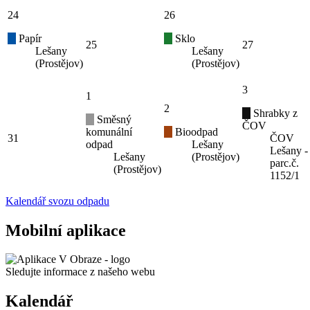
24
26
Papír
Sklo
25
27
Lešany
Lešany
(Prostějov)
(Prostějov)
3
1
2
Shrabky z
Směsný
ČOV
komunální
Bioodpad
31
ČOV
odpad
Lešany
Lešany -
Lešany
(Prostějov)
parc.č.
(Prostějov)
1152/1
Kalendář svozu odpadu
Mobilní aplikace
Sledujte informace z našeho webu
Kalendář