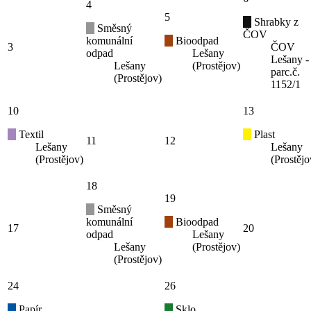
4
5
Shrabky z
Směsný
ČOV
komunální
Bioodpad
3
ČOV
odpad
Lešany
Lešany -
Lešany
(Prostějov)
parc.č.
(Prostějov)
1152/1
10
13
Textil
Plast
11
12
Lešany
Lešany
(Prostějov)
(Prostějo
18
19
Směsný
komunální
Bioodpad
17
20
odpad
Lešany
Lešany
(Prostějov)
(Prostějov)
24
26
Papír
Sklo