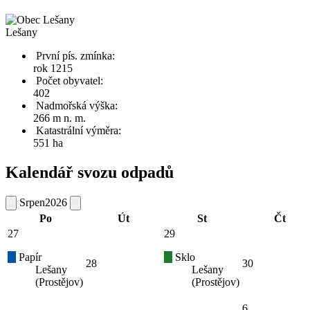
Lešany
První pís. zmínka:
rok 1215
Počet obyvatel:
402
Nadmořská výška:
266 m n. m.
Katastrální výměra:
551 ha
Kalendář svozu odpadů
Srpen
2026
Po
Út
St
Čt
27
29
Papír
Sklo
28
30
Lešany
Lešany
(Prostějov)
(Prostějov)
6