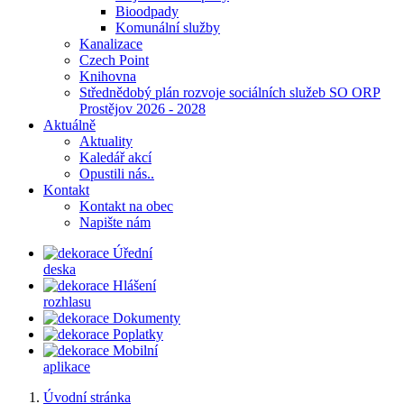
Bioodpady
Komunální služby
Kanalizace
Czech Point
Knihovna
Střednědobý plán rozvoje sociálních služeb SO ORP
Prostějov 2026 - 2028
Aktuálně
Aktuality
Kaledář akcí
Opustili nás..
Kontakt
Kontakt na obec
Napište nám
Úřední
deska
Hlášení
rozhlasu
Dokumenty
Poplatky
Mobilní
aplikace
Úvodní stránka