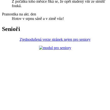
Z počátku toho měsíce říká se, že opět studený vítr ze strnišť
fouká.
Pranostika na akt. den
Hotov v srpnu sáně a v zimě vůz!
Senioři
Zjednodušená verze stránek nejen pro seniory