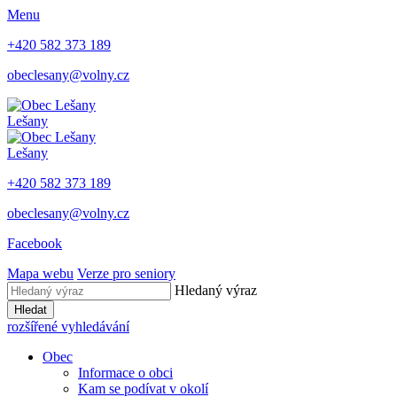
Menu
+420 582 373 189
obeclesany@volny.cz
Lešany
Lešany
+420 582 373 189
obeclesany@volny.cz
Facebook
Mapa webu
Verze pro seniory
Hledaný výraz
Hledat
rozšířené vyhledávání
Obec
Informace o obci
Kam se podívat v okolí