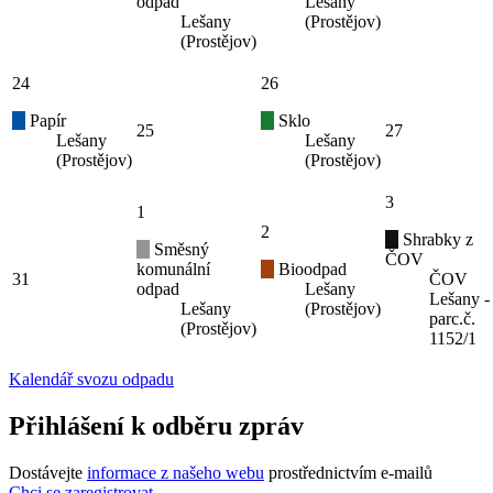
odpad
Lešany
Lešany
(Prostějov)
(Prostějov)
24
26
Papír
Sklo
25
27
Lešany
Lešany
(Prostějov)
(Prostějov)
3
1
2
Shrabky z
Směsný
ČOV
komunální
Bioodpad
31
ČOV
odpad
Lešany
Lešany -
Lešany
(Prostějov)
parc.č.
(Prostějov)
1152/1
Kalendář svozu odpadu
Přihlášení k odběru zpráv
Dostávejte
informace z našeho webu
prostřednictvím e-mailů
Chci se zaregistrovat