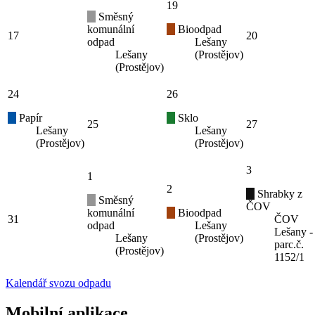
19
Směsný
komunální
Bioodpad
17
20
odpad
Lešany
Lešany
(Prostějov)
(Prostějov)
24
26
Papír
Sklo
25
27
Lešany
Lešany
(Prostějov)
(Prostějov)
3
1
2
Shrabky z
Směsný
ČOV
komunální
Bioodpad
31
ČOV
odpad
Lešany
Lešany -
Lešany
(Prostějov)
parc.č.
(Prostějov)
1152/1
Kalendář svozu odpadu
Mobilní aplikace