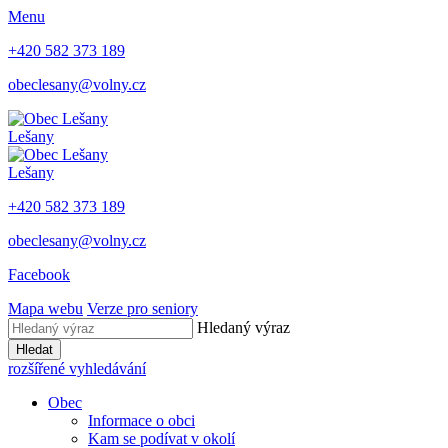
Menu
+420 582 373 189
obeclesany@volny.cz
Lešany
Lešany
+420 582 373 189
obeclesany@volny.cz
Facebook
Mapa webu
Verze pro seniory
Hledaný výraz
Hledat
rozšířené vyhledávání
Obec
Informace o obci
Kam se podívat v okolí