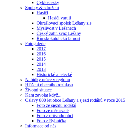
Cyklostezky
Spolky & sdružení
Hasiči
Hasiči varují
Okrašlovací spolek Lešany z.s.
Myslivost v Lešanech
Český zahr. svaz Lešany
Římskokatolická farnost
Fotogalerie
2017
2016
2015
2014
2013
Historické a letecké
Nabídky práce v regionu
Hlášení obecního rozhlasu
Životní situace
Kam zavolat když....
Oslavy 800 let obce Lešany a sjezd rodáků v roce 2015
Foto ze sjezdu rodáků
Foto ze mše svaté
Foto z průvodu obcí
Foto z Rybníčka
Informace od nás