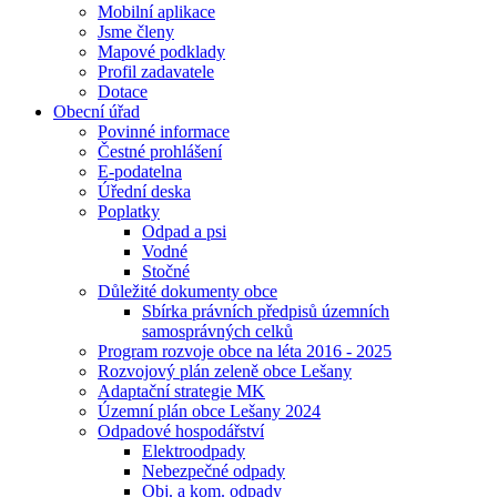
Mobilní aplikace
Jsme členy
Mapové podklady
Profil zadavatele
Dotace
Obecní úřad
Povinné informace
Čestné prohlášení
E-podatelna
Úřední deska
Poplatky
Odpad a psi
Vodné
Stočné
Důležité dokumenty obce
Sbírka právních předpisů územních
samosprávných celků
Program rozvoje obce na léta 2016 - 2025
Rozvojový plán zeleně obce Lešany
Adaptační strategie MK
Územní plán obce Lešany 2024
Odpadové hospodářství
Elektroodpady
Nebezpečné odpady
Obj. a kom. odpady