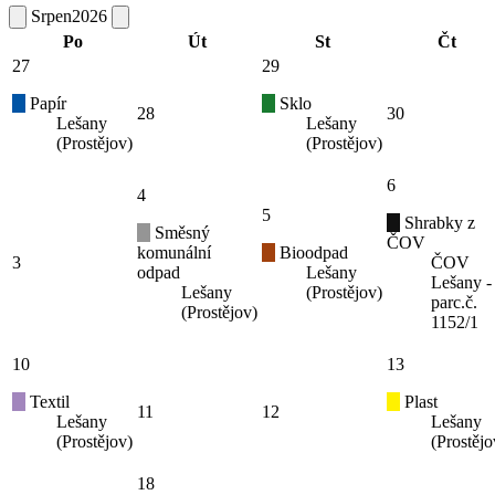
Srpen
2026
Po
Út
St
Čt
27
29
Papír
Sklo
28
30
Lešany
Lešany
(Prostějov)
(Prostějov)
6
4
5
Shrabky z
Směsný
ČOV
komunální
Bioodpad
3
ČOV
odpad
Lešany
Lešany -
Lešany
(Prostějov)
parc.č.
(Prostějov)
1152/1
10
13
Textil
Plast
11
12
Lešany
Lešany
(Prostějov)
(Prostějo
18