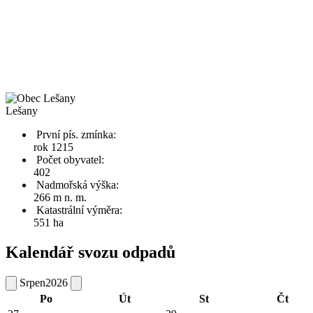
Lešany
První pís. zmínka:
rok 1215
Počet obyvatel:
402
Nadmořská výška:
266 m n. m.
Katastrální výměra:
551 ha
Kalendář svozu odpadů
Srpen
2026
Po
Út
St
Čt