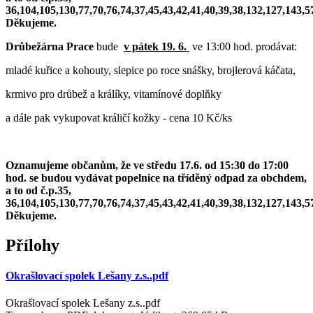
36,104,105,130,77,70,76,74,37,45,43,42,41,40,39,38,132,127,143,57
Děkujeme.
Drůbežárna Prace
bude
v pátek 19. 6.
ve 13:00 hod. prodávat:
mladé kuřice a kohouty, slepice po roce snášky, brojlerová káčata,
krmivo pro drůbež a králíky, vitamínové doplňky
a dále pak vykupovat králičí kožky - cena 10 Kč/ks
Oznamujeme občanům, že ve středu 17.6. od 15:30 do 17:00
hod. se budou vydávat popelnice na tříděný odpad za obchdem,
a to od č.p.35,
36,104,105,130,77,70,76,74,37,45,43,42,41,40,39,38,132,127,143,57
Děkujeme.
Přílohy
Okrašlovací spolek Lešany z.s..pdf
Okrašlovací spolek Lešany z.s..pdf