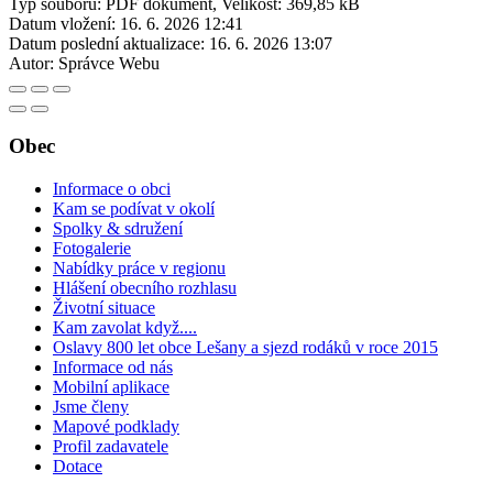
Typ souboru: PDF dokument, Velikost: 369,85 kB
Datum vložení:
16. 6. 2026 12:41
Datum poslední aktualizace:
16. 6. 2026 13:07
Autor:
Správce Webu
Obec
Informace o obci
Kam se podívat v okolí
Spolky & sdružení
Fotogalerie
Nabídky práce v regionu
Hlášení obecního rozhlasu
Životní situace
Kam zavolat když....
Oslavy 800 let obce Lešany a sjezd rodáků v roce 2015
Informace od nás
Mobilní aplikace
Jsme členy
Mapové podklady
Profil zadavatele
Dotace