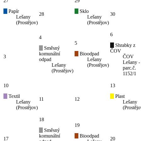
27
29
Papír
Sklo
28
30
Lešany
Lešany
(Prostějov)
(Prostějov)
6
4
5
Shrabky z
Směsný
ČOV
komunální
Bioodpad
3
ČOV
odpad
Lešany
Lešany -
Lešany
(Prostějov)
parc.č.
(Prostějov)
1152/1
10
13
Textil
Plast
11
12
Lešany
Lešany
(Prostějov)
(Prostějo
18
19
Směsný
komunální
Bioodpad
17
20