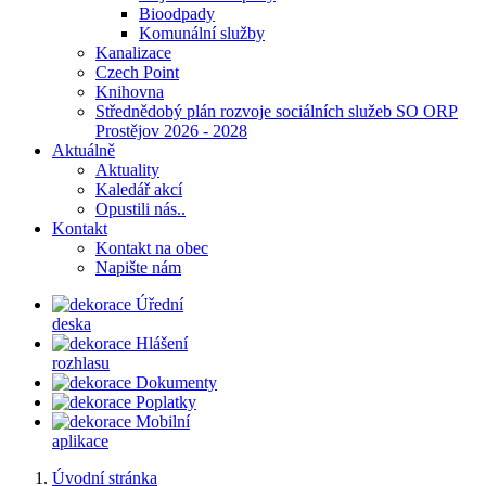
Bioodpady
Komunální služby
Kanalizace
Czech Point
Knihovna
Střednědobý plán rozvoje sociálních služeb SO ORP
Prostějov 2026 - 2028
Aktuálně
Aktuality
Kaledář akcí
Opustili nás..
Kontakt
Kontakt na obec
Napište nám
Úřední
deska
Hlášení
rozhlasu
Dokumenty
Poplatky
Mobilní
aplikace
Úvodní stránka