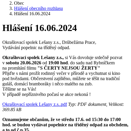
Obec
Hlášení obecního rozhlasu
Hlášení 16.06.2024
Hlášení 16.06.2024
Okrašlovací spolek Lešany z.s., Drůbežárna Prace,
Vydávání popelnic na tříděný odpad.
Okrašlovací spolek Lešany z.s.,
si Vás dovoluje srdečně pozvat
v
sobotu 20.06.2026
od
19:00 hod
. do sadu nad Rybníčkem
na promítání filmu
"S ČERTY NEJSOU ŽERTY"
Přijďte s námi prožít rodinný večer v přírodě a vychutnat si kino
pod hvězdami. Občerstvení zajištěno, můžete se těšit na tradiční
guláš, domácí bramboráky i něco malého na zub.
Těšíme se na Vás!
V případě nepříznivého počasí se akce nekoná !
Okrašlovací spolek Lešany z.s..pdf
Typ: PDF dokument, Velikost:
369.85 kB
Oznamujeme občanům, že ve středu 17.6. od 15:30 do 17:00
hod. se budou vydávat popelnice na tříděný odpad za obchdem,
a to od č.p.35,