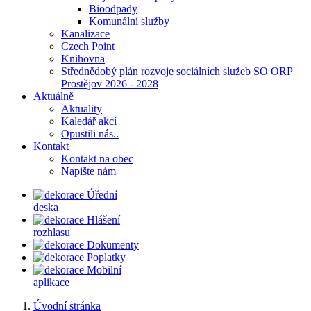
Bioodpady
Komunální služby
Kanalizace
Czech Point
Knihovna
Střednědobý plán rozvoje sociálních služeb SO ORP
Prostějov 2026 - 2028
Aktuálně
Aktuality
Kaledář akcí
Opustili nás..
Kontakt
Kontakt na obec
Napište nám
Úřední
deska
Hlášení
rozhlasu
Dokumenty
Poplatky
Mobilní
aplikace
Úvodní stránka