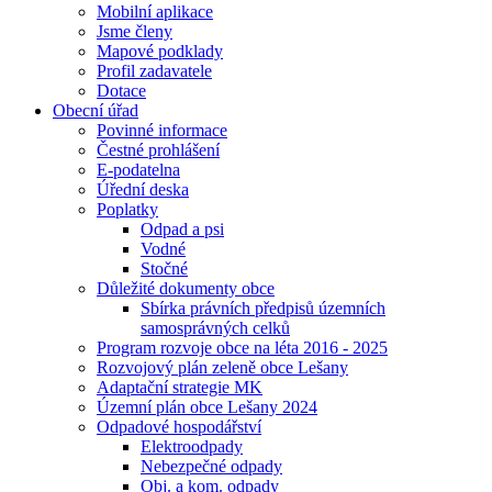
Mobilní aplikace
Jsme členy
Mapové podklady
Profil zadavatele
Dotace
Obecní úřad
Povinné informace
Čestné prohlášení
E-podatelna
Úřední deska
Poplatky
Odpad a psi
Vodné
Stočné
Důležité dokumenty obce
Sbírka právních předpisů územních
samosprávných celků
Program rozvoje obce na léta 2016 - 2025
Rozvojový plán zeleně obce Lešany
Adaptační strategie MK
Územní plán obce Lešany 2024
Odpadové hospodářství
Elektroodpady
Nebezpečné odpady
Obj. a kom. odpady