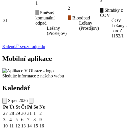
3
1
2
Shrabky z
Směsný
ČOV
komunální
Bioodpad
31
ČOV
odpad
Lešany
Lešany -
Lešany
(Prostějov)
parc.č.
(Prostějov)
1152/1
Kalendář svozu odpadu
Mobilní aplikace
Sledujte informace z našeho webu
Kalendář
Srpen
2026
Po
Út
St
Čt
Pá
So
Ne
27
28
29
30
31
1
2
3
4
5
6
7
8
9
10
11
12
13
14
15
16