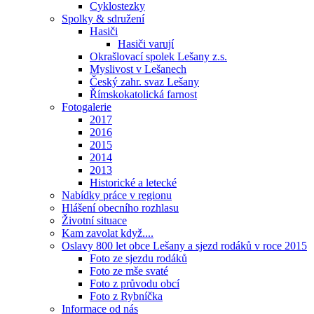
Cyklostezky
Spolky & sdružení
Hasiči
Hasiči varují
Okrašlovací spolek Lešany z.s.
Myslivost v Lešanech
Český zahr. svaz Lešany
Římskokatolická farnost
Fotogalerie
2017
2016
2015
2014
2013
Historické a letecké
Nabídky práce v regionu
Hlášení obecního rozhlasu
Životní situace
Kam zavolat když....
Oslavy 800 let obce Lešany a sjezd rodáků v roce 2015
Foto ze sjezdu rodáků
Foto ze mše svaté
Foto z průvodu obcí
Foto z Rybníčka
Informace od nás