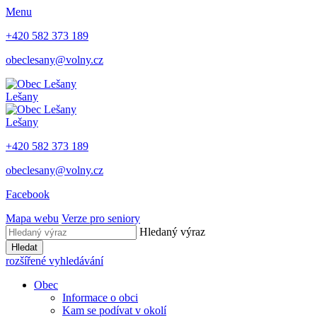
Menu
+420 582 373 189
obeclesany@volny.cz
Lešany
Lešany
+420 582 373 189
obeclesany@volny.cz
Facebook
Mapa webu
Verze pro seniory
Hledaný výraz
Hledat
rozšířené vyhledávání
Obec
Informace o obci
Kam se podívat v okolí