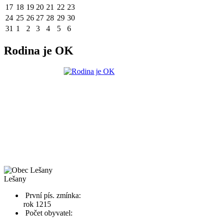
17
18
19
20
21
22
23
24
25
26
27
28
29
30
31
1
2
3
4
5
6
Rodina je OK
Lešany
První pís. zmínka:
rok 1215
Počet obyvatel: