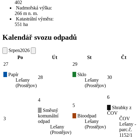
402
Nadmořská výška:
266 m n. m.
Katastrální výměra:
551 ha
Kalendář svozu odpadů
Srpen
2026
Po
Út
St
Čt
27
29
Papír
Sklo
28
30
Lešany
Lešany
(Prostějov)
(Prostějov)
6
4
5
Shrabky z
Směsný
ČOV
komunální
Bioodpad
3
ČOV
odpad
Lešany
Lešany -
Lešany
(Prostějov)
parc.č.
(Prostějov)
1152/1