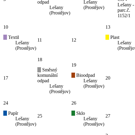
odpad
Lešany
Lešany -
Lešany
(Prostějov)
parc.č.
(Prostějov)
1152/1
10
13
Textil
Plast
11
12
Lešany
Lešany
(Prostějov)
(Prostějo
18
19
Směsný
komunální
Bioodpad
17
20
odpad
Lešany
Lešany
(Prostějov)
(Prostějov)
24
26
Papír
Sklo
25
27
Lešany
Lešany
(Prostějov)
(Prostějov)