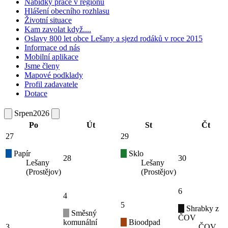
Nabídky práce v regionu
Hlášení obecního rozhlasu
Životní situace
Kam zavolat když....
Oslavy 800 let obce Lešany a sjezd rodáků v roce 2015
Informace od nás
Mobilní aplikace
Jsme členy
Mapové podklady
Profil zadavatele
Dotace
Srpen
2026
Po
Út
St
Čt
27
29
Papír
Sklo
28
30
Lešany
Lešany
(Prostějov)
(Prostějov)
6
4
5
Shrabky z
Směsný
ČOV
komunální
Bioodpad
3
ČOV