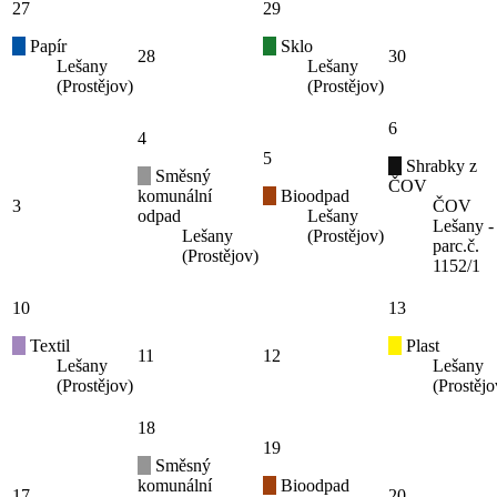
27
29
Papír
Sklo
28
30
Lešany
Lešany
(Prostějov)
(Prostějov)
6
4
5
Shrabky z
Směsný
ČOV
komunální
Bioodpad
3
ČOV
odpad
Lešany
Lešany -
Lešany
(Prostějov)
parc.č.
(Prostějov)
1152/1
10
13
Textil
Plast
11
12
Lešany
Lešany
(Prostějov)
(Prostějo
18
19
Směsný
komunální
Bioodpad
17
20