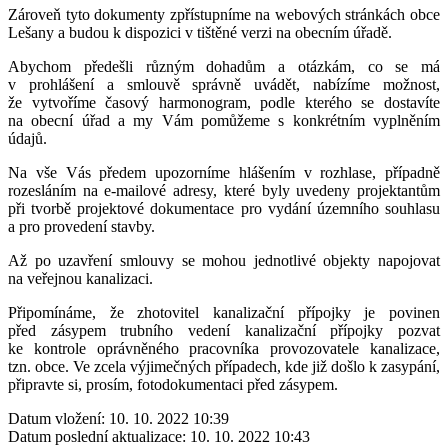
Zároveň tyto dokumenty zpřístupníme na webových stránkách obce
Lešany a budou k dispozici v tištěné verzi na obecním úřadě.
Abychom předešli různým dohadům a otázkám, co se má
v prohlášení a smlouvě správně uvádět, nabízíme možnost,
že vytvoříme časový harmonogram, podle kterého se dostavíte
na obecní úřad a my Vám pomůžeme s konkrétním vyplněním
údajů.
Na vše Vás předem upozorníme hlášením v rozhlase, případně
rozesláním na e-mailové adresy, které byly uvedeny projektantům
při tvorbě projektové dokumentace pro vydání územního souhlasu
a pro provedení stavby.
Až po uzavření smlouvy se mohou jednotlivé objekty napojovat
na veřejnou kanalizaci.
Připomínáme, že zhotovitel kanalizační přípojky je povinen
před zásypem trubního vedení kanalizační přípojky pozvat
ke kontrole oprávněného pracovníka provozovatele kanalizace,
tzn. obce. Ve zcela výjimečných případech, kde již došlo k zasypání,
připravte si, prosím, fotodokumentaci před zásypem.
Datum vložení:
10. 10. 2022 10:39
Datum poslední aktualizace:
10. 10. 2022 10:43