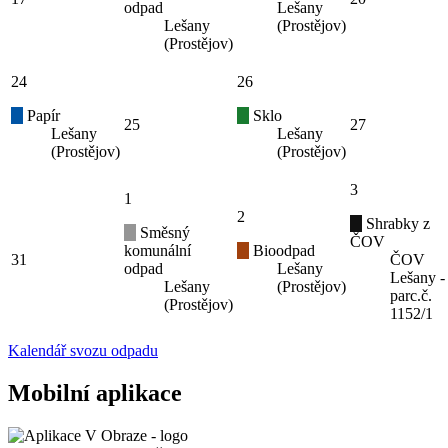
odpad
Lešany
Lešany
(Prostějov)
(Prostějov)
24
26
Papír
Sklo
25
27
Lešany
Lešany
(Prostějov)
(Prostějov)
3
1
2
Shrabky z
Směsný
ČOV
komunální
Bioodpad
31
ČOV
odpad
Lešany
Lešany -
Lešany
(Prostějov)
parc.č.
(Prostějov)
1152/1
Kalendář svozu odpadu
Mobilní aplikace