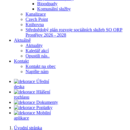
Bioodpady
Komunální služby
Kanalizace
Czech Point
Knihovna
Střednědobý plán rozvoje sociálních služeb SO ORP
Prostějov 2026 - 2028
Aktuálně
Aktuality
Kaledář akcí
Opustili nás..
Kontakt
Kontakt na obec
Napište nám
Úřední
deska
Hlášení
rozhlasu
Dokumenty
Poplatky
Mobilní
aplikace
Úvodní stránka