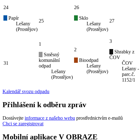
24
26
Papír
Sklo
25
27
Lešany
Lešany
(Prostějov)
(Prostějov)
3
1
2
Shrabky z
Směsný
ČOV
komunální
Bioodpad
31
ČOV
odpad
Lešany
Lešany -
Lešany
(Prostějov)
parc.č.
(Prostějov)
1152/1
Kalendář svozu odpadu
Přihlášení k odběru zpráv
Dostávejte
informace z našeho webu
prostřednictvím e-mailů
Chci se zaregistrovat
Mobilní aplikace V OBRAZE