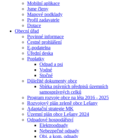
Mobilní aplikace
Jsme členy
Mapové podklady
Profil zadavatele
Dotace
Obecní úřad
Povinné informace
Čestné prohlášení
E-podatelna
Úřední deska
Poplatky
Odpad a psi
Vodné
Stočné
Důležité dokumenty obce
Sbírka právních předpisů územních
samosprávných celků
Program rozvoje obce na léta 2016 - 2025
Rozvojový plán zeleně obce Lešany
Adaptační strategie MK
Územní plán obce Lešany 2024
Odpadové hospodářství
Elektroodpady
Nebezpečné odpady
Obj. a kom. odpady