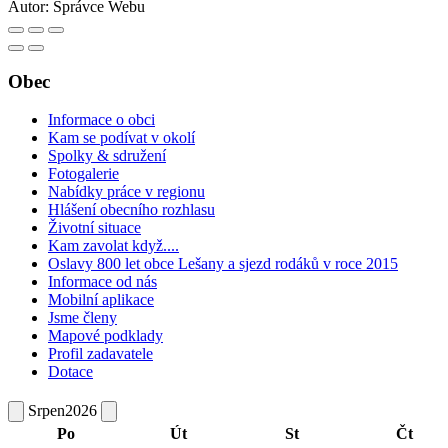
Autor:
Správce Webu
Obec
Informace o obci
Kam se podívat v okolí
Spolky & sdružení
Fotogalerie
Nabídky práce v regionu
Hlášení obecního rozhlasu
Životní situace
Kam zavolat když....
Oslavy 800 let obce Lešany a sjezd rodáků v roce 2015
Informace od nás
Mobilní aplikace
Jsme členy
Mapové podklady
Profil zadavatele
Dotace
Srpen
2026
Po
Út
St
Čt