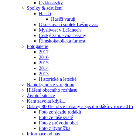
Cyklostezky
Spolky & sdružení
Hasiči
Hasiči varují
Okrašlovací spolek Lešany z.s.
Myslivost v Lešanech
Český zahr. svaz Lešany
Římskokatolická farnost
Fotogalerie
2017
2016
2015
2014
2013
Historické a letecké
Nabídky práce v regionu
Hlášení obecního rozhlasu
Životní situace
Kam zavolat když....
Oslavy 800 let obce Lešany a sjezd rodáků v roce 2015
Foto ze sjezdu rodáků
Foto ze mše svaté
Foto z průvodu obcí
Foto z Rybníčka
Informace od nás