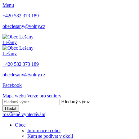
Menu
+420 582 373 189
obeclesany@volny.cz
Lešany
Lešany
+420 582 373 189
obeclesany@volny.cz
Facebook
Mapa webu
Verze pro seniory
Hledaný výraz
Hledat
rozšířené vyhledávání
Obec
Informace o obci
Kam se podívat v okolí