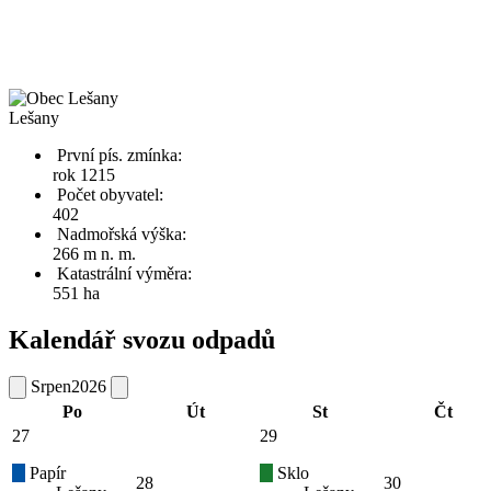
Lešany
První pís. zmínka:
rok 1215
Počet obyvatel:
402
Nadmořská výška:
266 m n. m.
Katastrální výměra:
551 ha
Kalendář svozu odpadů
Srpen
2026
Po
Út
St
Čt
27
29
Papír
Sklo
28
30