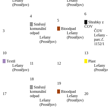
Lešany
Lešany
(Prostějov)
(Prostějov)
6
4
5
Shrabky z
Směsný
ČOV
komunální
Bioodpad
3
ČOV
odpad
Lešany
Lešany -
Lešany
(Prostějov)
parc.č.
(Prostějov)
1152/1
10
13
Textil
Plast
11
12
Lešany
Lešany
(Prostějov)
(Prostějo
18
19
Směsný
komunální
Bioodpad
17
20
odpad
Lešany
Lešany
(Prostějov)
(Prostějov)