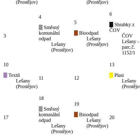
(Prostějov)
(Prostějov)
6
4
5
Shrabky z
Směsný
ČOV
komunální
Bioodpad
3
ČOV
odpad
Lešany
Lešany -
Lešany
(Prostějov)
parc.č.
(Prostějov)
1152/1
10
13
Textil
Plast
11
12
Lešany
Lešany
(Prostějov)
(Prostějo
18
19
Směsný
komunální
Bioodpad
17
20
odpad
Lešany
Lešany
(Prostějov)
(Prostějov)