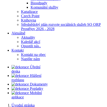
Bioodpady
Komunální služby
Kanalizace
Czech Point
Knihovna
Střednědobý plán rozvoje sociálních služeb SO ORP
Prostějov 2026 - 2028
Aktuálně
Aktuality
Kaledář akcí
Opustili nás..
Kontakt
Kontakt na obec
Napište nám
Úřední
deska
Hlášení
rozhlasu
Dokumenty
Poplatky
Mobilní
aplikace
Úvodní stránka