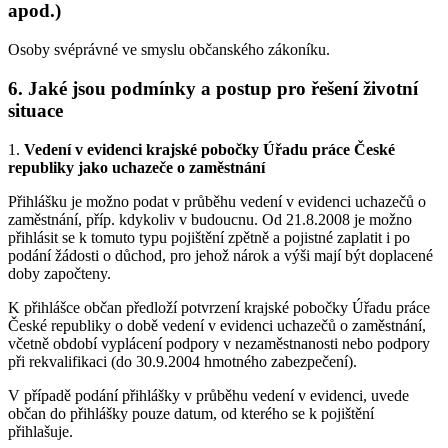
apod.)
Osoby svéprávné ve smyslu občanského zákoníku.
6. Jaké jsou podmínky a postup pro řešení životní
situace
1.
Vedení v evidenci krajské pobočky Úřadu práce České
republiky jako uchazeče o zaměstnání
Přihlášku je možno podat v průběhu vedení v evidenci uchazečů o
zaměstnání, příp. kdykoliv v budoucnu. Od 21.8.2008 je možno
přihlásit se k tomuto typu pojištění zpětně a pojistné zaplatit i po
podání žádosti o důchod, pro jehož nárok a výši mají být doplacené
doby započteny.
K přihlášce občan předloží potvrzení krajské pobočky Úřadu práce
České republiky o době vedení v evidenci uchazečů o zaměstnání,
včetně období vyplácení podpory v nezaměstnanosti nebo podpory
při rekvalifikaci (do 30.9.2004 hmotného zabezpečení).
V případě podání přihlášky v průběhu vedení v evidenci, uvede
občan do přihlášky pouze datum, od kterého se k pojištění
přihlašuje.