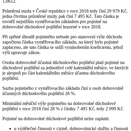
1,0612.
Průměrná mzda v České republice v roce 2018 tedy činí 29 979 Kč,
jedna čtvrtina průměrné mzdy pak činí 7 495 Kč. Tato částka je
rovněž nejnižším vyměřovacím základem pro pojistné na
dobrovolné důchodové pojištění hrazené v roce 2018.
Při zpětné úhradě pojistného nebude pro stanovení výše důchodu
započtena částka vyměřovacího základu, na který bylo pojistné
zaplaceno, ale tato částka se sníží vynásobením koeficientu, jehož
výši upravuje zákon.
Osoba dobrovolně účastná důchodového pojištění platí pojistné na
důchodové pojištění za jednotlivé celé kalendářní měsíce, ve kterých
je alespoň po část kalendářního měsíce účastna důchodového
pojištění.
Sazba pojistného z vyměřovacího základu činí u osob dobrovolně
účastných důchodového pojištění 28 %.
Minimální měsíční výše pojistného na dobrovolné důchodové
pojištění v roce 2018 činí 28 % z částky 7 495 Kč, tedy 2 099 Kč.
Pojistné na dobrovolné důchodové pojištění nelze zaplatit:
u výdělečné činnosti v cizině, dobrovolnické služby a činnosti