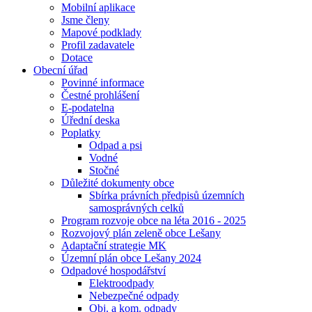
Mobilní aplikace
Jsme členy
Mapové podklady
Profil zadavatele
Dotace
Obecní úřad
Povinné informace
Čestné prohlášení
E-podatelna
Úřední deska
Poplatky
Odpad a psi
Vodné
Stočné
Důležité dokumenty obce
Sbírka právních předpisů územních
samosprávných celků
Program rozvoje obce na léta 2016 - 2025
Rozvojový plán zeleně obce Lešany
Adaptační strategie MK
Územní plán obce Lešany 2024
Odpadové hospodářství
Elektroodpady
Nebezpečné odpady
Obj. a kom. odpady