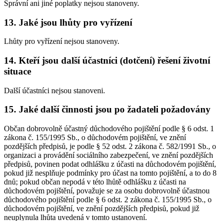
Správní ani jiné poplatky nejsou stanoveny.
13. Jaké jsou lhůty pro vyřízení
Lhůty pro vyřízení nejsou stanoveny.
14. Kteří jsou další účastníci (dotčení) řešení životní
situace
Další účastníci nejsou stanoveni.
15. Jaké další činnosti jsou po žadateli požadovány
Občan dobrovolně účastný důchodového pojištění podle § 6 odst. 1
zákona č. 155/1995 Sb., o důchodovém pojištění, ve znění
pozdějších předpisů, je podle § 52 odst. 2 zákona č. 582/1991 Sb., o
organizaci a provádění sociálního zabezpečení, ve znění pozdějších
předpisů, povinen podat odhlášku z účasti na důchodovém pojištění,
pokud již nesplňuje podmínky pro účast na tomto pojištění, a to do 8
dnů; pokud občan nepodá v této lhůtě odhlášku z účasti na
důchodovém pojištění, považuje se za osobu dobrovolně účastnou
důchodového pojištění podle § 6 odst. 2 zákona č. 155/1995 Sb., o
důchodovém pojištění, ve znění pozdějších předpisů, pokud již
neuplynula lhůta uvedená v tomto ustanovení.