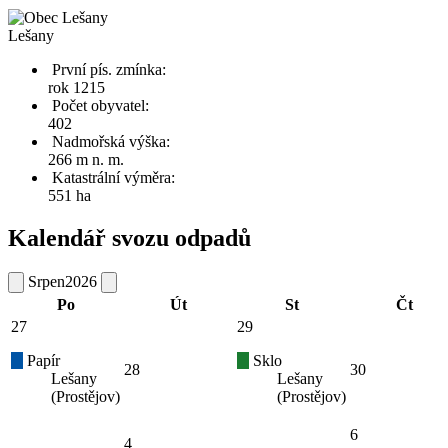
Lešany
První pís. zmínka:
rok 1215
Počet obyvatel:
402
Nadmořská výška:
266 m n. m.
Katastrální výměra:
551 ha
Kalendář svozu odpadů
Srpen
2026
Po
Út
St
Čt
27
29
Papír
Sklo
28
30
Lešany
Lešany
(Prostějov)
(Prostějov)
6
4