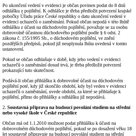
Po ukončení vedení v evidenci je občan povinen podat do 8 dnů
odhlášku z pojištění. K odhlášce je třeba předložit potvrzení krajské
pobočky Úřadu práce České republiky o datu ukončení vedení v
evidenci uchazečů o zaměstnání. Pokud občan nepodá v této lhůtě
odhlášku z účasti na důchodovém pojištění, považuje se za osobu
dobrovolně účastnou důchodového pojištění podle § 6 odst. 2
zákona č. 155/1995 Sb., o důchodovém pojištění, ve znění
pozdějších předpisů, pokud již neuplynula lhůta uvedená v tomto
ustanovení.
Pokud se občan odhlašuje v době, kdy jeho vedení v evidenci
uchazečů o zaměstnání dosud trvá, je třeba předložit potvrzení
prokazující tuto skutečnost.
Podává-li občan přihlášku k dobrovolné účasti na důchodovém
pojištění poté, kdy již skončilo období, kdy byl veden v evidenci
uchazečů o zaměstnání, uvede období, za které se přihlašuje k
pojištění, přímo do přihlášky a odhlášku již nepodává.
2.
Soustavná příprava na budoucí povolání studiem na střední
nebo vysoké škole v České republice
Občan má od 1.1.2010 možnost podat přihlášku k účasti na
dobrovolném důchodovém pojištění, pokud se po dosažení věku 18
let soustavně připravuje na budoucí povolání studiem na střední