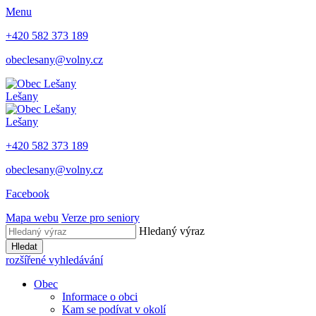
Menu
+420 582 373 189
obeclesany@volny.cz
Lešany
Lešany
+420 582 373 189
obeclesany@volny.cz
Facebook
Mapa webu
Verze pro seniory
Hledaný výraz
Hledat
rozšířené vyhledávání
Obec
Informace o obci
Kam se podívat v okolí