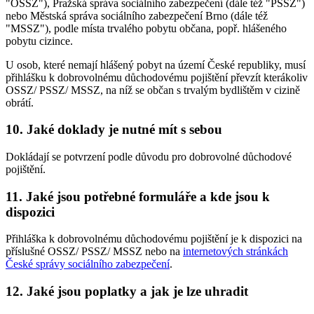
"OSSZ"), Pražská správa sociálního zabezpečení (dále též "PSSZ")
nebo Městská správa sociálního zabezpečení Brno (dále též
"MSSZ"), podle místa trvalého pobytu občana, popř. hlášeného
pobytu cizince.
U osob, které nemají hlášený pobyt na území České republiky, musí
přihlášku k dobrovolnému důchodovému pojištění převzít kterákoliv
OSSZ/ PSSZ/ MSSZ, na níž se občan s trvalým bydlištěm v cizině
obrátí.
10. Jaké doklady je nutné mít s sebou
Dokládají se potvrzení podle důvodu pro dobrovolné důchodové
pojištění.
11. Jaké jsou potřebné formuláře a kde jsou k
dispozici
Přihláška k dobrovolnému důchodovému pojištění je k dispozici na
příslušné OSSZ/ PSSZ/ MSSZ nebo na
internetových stránkách
České správy sociálního zabezpečení
.
12. Jaké jsou poplatky a jak je lze uhradit