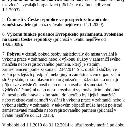
uzavřené s vysílající organizací (přichází v úvahu nejdříve od
1.1.2003).
5.
Činnosti v České republice ve prospěch zahraničního
zaměstnavatele
(přichází v úvahu nejdříve od 1.1.2009).
6.
Výkonu funkce poslance Evropského parlamentu
,
zvoleného
na území České republiky
(přichází v úvahu nejdříve od
19.9.2009).
7.
Pobytu v cizině
, pokud osoby následovaly do místa vyslání k
výkonu práce v zahraničí nebo k výkonu služby v zahraničí svého
manžela nebo registrovaného partnera, který je státním
zaměstnancem podle zákona č. 234/2014 Sb., o státní službě, ve
znění pozdějších předpisů, nebo jiným zaměstnancem organizační
složky státu, se souhlasem této organizační složky státu, a nemají
příjem ze závislé činnosti nebo nejsou osobami samostatně
výdělečně činnými nebo nejsou osobami vykonávajícími obdobné
činnosti podle práva cizího státu, do kterého byli jejich manželé
nebo registrovaní partneři vysláni k výkonu práce v zahraničí nebo k
výkonu služby v zahraničí; v takovém případě může hradit pojistné
zaměstnavatel manžela nebo registrovaného partnera (přichází v
úvahu nejdříve od 1.1.2015).
V období od 1.1.2010 do 31.12.2014 je účast osoby možná po dobu