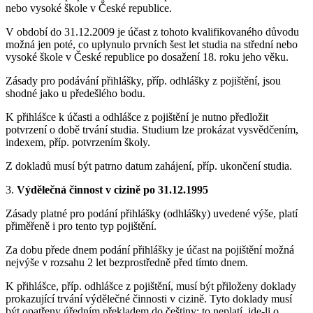
nebo vysoké škole v České republice.
V období do 31.12.2009 je účast z tohoto kvalifikovaného důvodu
možná jen poté, co uplynulo prvních šest let studia na střední nebo
vysoké škole v České republice po dosažení 18. roku jeho věku.
Zásady pro podávání přihlášky, příp. odhlášky z pojištění, jsou
shodné jako u předešlého bodu.
K přihlášce k účasti a odhlášce z pojištění je nutno předložit
potvrzení o době trvání studia. Studium lze prokázat vysvědčením,
indexem, příp. potvrzením školy.
Z dokladů musí být patrno datum zahájení, příp. ukončení studia.
3.
Výdělečná činnost v cizině po 31.12.1995
Zásady platné pro podání přihlášky (odhlášky) uvedené výše, platí
přiměřeně i pro tento typ pojištění.
Za dobu přede dnem podání přihlášky je účast na pojištění možná
nejvýše v rozsahu 2 let bezprostředně před tímto dnem.
K přihlášce, příp. odhlášce z pojištění, musí být přiloženy doklady
prokazující trvání výdělečné činnosti v cizině. Tyto doklady musí
být opatřeny úředním překladem do češtiny; to neplatí, jde-li o