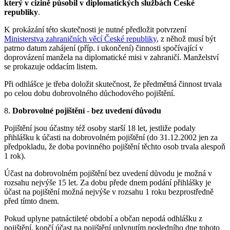
který v cizině působil v diplomatických službách České
republiky
.
K prokázání této skutečnosti je nutné předložit potvrzení
Ministerstva zahraničních věcí České republiky
, z něhož musí být
patrno datum zahájení (příp. i ukončení) činnosti spočívající v
doprovázení manžela na diplomatické misi v zahraničí. Manželství
se prokazuje oddacím listem.
Při odhlášce je třeba doložit skutečnost, že předmětná činnost trvala
po celou dobu dobrovolného důchodového pojištění.
8.
Dobrovolné pojištění
-
bez uvedení důvodu
Pojištění jsou účastny též osoby starší 18 let, jestliže podaly
přihlášku k účasti na dobrovolném pojištění (do 31.12.2002 jen za
předpokladu, že doba povinného pojištění těchto osob trvala alespoň
1 rok).
Účast na dobrovolném pojištění bez uvedení důvodu je možná v
rozsahu nejvýše 15 let. Za dobu přede dnem podání přihlášky je
účast na pojištění možná nejvýše v rozsahu 1 roku bezprostředně
před tímto dnem.
Pokud uplyne patnáctileté období a občan nepodá odhlášku z
pojištění, končí účast na pojištění uplynutím posledního dne tohoto