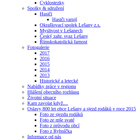
Cyklostezky
Spolky & sdružení
Hasiči
Hasiči varují
Okrašlovací spolek Lešany z.s.
Myslivost v Lešanech
Český zahr. svaz Lešany
Římskokatolická farnost
Fotogalerie
2017
2016
2015
2014
2013
Historické a letecké
Nabídky práce v regionu
Hlášení obecního rozhlasu
Životní situace
Kam zavolat když....
Oslavy 800 let obce Lešany a sjezd rodáků v roce 2015
Foto ze sjezdu rodáků
Foto ze mše svaté
Foto z průvodu obcí
Foto z Rybníčka
Informace od nás