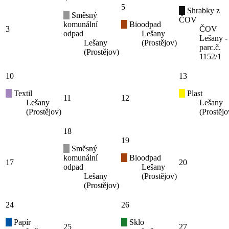
5
Shrabky z
Směsný
ČOV
komunální
Bioodpad
3
ČOV
odpad
Lešany
Lešany -
Lešany
(Prostějov)
parc.č.
(Prostějov)
1152/1
10
13
Textil
Plast
11
12
Lešany
Lešany
(Prostějov)
(Prostějo
18
19
Směsný
komunální
Bioodpad
17
20
odpad
Lešany
Lešany
(Prostějov)
(Prostějov)
24
26
Papír
Sklo
25
27