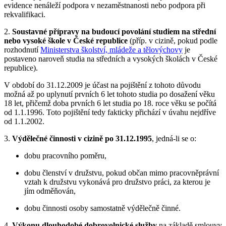
evidence nenáleží podpora v nezaměstnanosti nebo podpora při
rekvalifikaci.
2.
Soustavné přípravy na budoucí povolání studiem na střední
nebo vysoké škole v České republice
(příp. v cizině, pokud podle
rozhodnutí
Ministerstva školství, mládeže a tělovýchovy
je
postaveno naroveň studia na středních a vysokých školách v České
republice).
V období do 31.12.2009 je účast na pojištění z tohoto důvodu
možná až po uplynutí prvních 6 let tohoto studia po dosažení věku
18 let, přičemž doba prvních 6 let studia po 18. roce věku se počítá
od 1.1.1996. Toto pojištění tedy fakticky přichází v úvahu nejdříve
od 1.1.2002.
3.
Výdělečné činnosti v cizině po 31.12.1995
, jedná-li se o:
dobu pracovního poměru,
dobu členství v družstvu, pokud občan mimo pracovněprávní
vztah k družstvu vykonává pro družstvo práci, za kterou je
jím odměňován,
dobu činnosti osoby samostatně výdělečně činné.
4.
Výkonu dlouhodobé dobrovolnické služby
na základě smlouvy