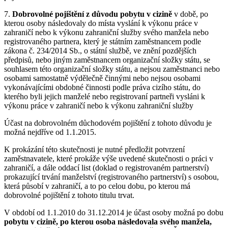
7.
Dobrovolné pojištění z důvodu pobytu v cizině
v době, po
kterou osoby následovaly do místa vyslání k výkonu práce v
zahraničí nebo k výkonu zahraniční služby svého manžela nebo
registrovaného partnera, který je státním zaměstnancem podle
zákona č. 234/2014 Sb., o státní službě, ve znění pozdějších
předpisů, nebo jiným zaměstnancem organizační složky státu, se
souhlasem této organizační složky státu, a nejsou zaměstnanci nebo
osobami samostatně výdělečně činnými nebo nejsou osobami
vykonávajícími obdobné činnosti podle práva cizího státu, do
kterého byli jejich manželé nebo registrovaní partneři vysláni k
výkonu práce v zahraničí nebo k výkonu zahraniční služby
Účast na dobrovolném důchodovém pojištění z tohoto důvodu je
možná nejdříve od 1.1.2015.
K prokázání této skutečnosti je nutné předložit potvrzení
zaměstnavatele, které prokáže výše uvedené skutečnosti o práci v
zahraničí, a dále oddací list (doklad o registrovaném partnerství)
prokazující trvání manželství (registrovaného partnerství) s osobou,
která působí v zahraničí, a to po celou dobu, po kterou má
dobrovolné pojištění z tohoto titulu trvat.
V období od 1.1.2010 do 31.12.2014 je účast osoby možná po dobu
pobytu v cizině, po kterou osoba následovala svého manžela,