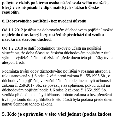
pobytu v cizině, po kterou osoba následovala svého manžela,
který v cizině působil v diplomatických službách České
republiky
.
8.
Dobrovolného pojištění
-
bez uvedení důvodu
.
Od 1.1.2012 je účast na dobrovolném důchodovém pojištění možná
nejdéle do dne, který bezprostředně předchází dni vzniku
nároku na starobní důchod
.
Od 1.2.2018 je další podmínkou takovéto účasti na pojištění
skutečnost, že doba účasti na českém důchodovém pojištění z titulu
výkonu výdělečné činnosti získaná přede dnem této přihlášky trvala
alespoň 1 rok.
Podmínka trvání doby důchodového pojištění v rozsahu alespoň 1
roku stanovená v § 6 odst. 2 větě první zákona č. 155/1995 Sb., o
důchodovém pojištění, ve znění účinném ode dne nabytí účinnosti
zákona č. 259/2017 Sb., se považuje za splněnou, pokud účast na
důchodovém pojištění podle § 6 odst. 2 zákona č. 155/1995 Sb.
vznikla přede dnem nabytí účinnosti tohoto zákona a bez přerušení
trvá i po tomto dni a přihláška k této účasti byla podána přede dnem
nabytí účinnosti tohoto zákona.
5. Kdo je oprávněn v této věci jednat (podat žádost