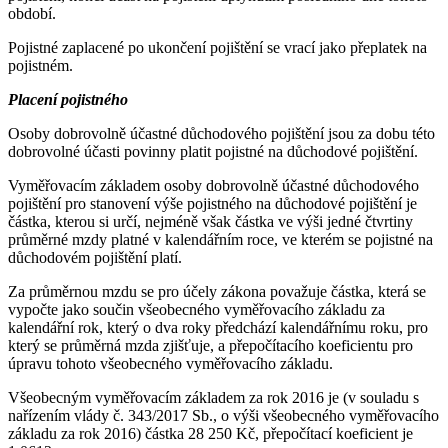
období.
Pojistné zaplacené po ukončení pojištění se vrací jako přeplatek na
pojistném.
Placení pojistného
Osoby dobrovolně účastné důchodového pojištění jsou za dobu této
dobrovolné účasti povinny platit pojistné na důchodové pojištění.
Vyměřovacím základem osoby dobrovolně účastné důchodového
pojištění pro stanovení výše pojistného na důchodové pojištění je
částka, kterou si určí, nejméně však částka ve výši jedné čtvrtiny
průměrné mzdy platné v kalendářním roce, ve kterém se pojistné na
důchodovém pojištění platí.
Za průměrnou mzdu se pro účely zákona považuje částka, která se
vypočte jako součin všeobecného vyměřovacího základu za
kalendářní rok, který o dva roky předchází kalendářnímu roku, pro
který se průměrná mzda zjišťuje, a přepočítacího koeficientu pro
úpravu tohoto všeobecného vyměřovacího základu.
Všeobecným vyměřovacím základem za rok 2016 je (v souladu s
nařízením vlády č. 343/2017 Sb., o výši všeobecného vyměřovacího
základu za rok 2016) částka 28 250 Kč, přepočítací koeficient je