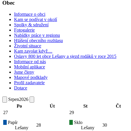
Obec
Informace o obci
Kam se podívat v okolí
Spolky & sdružení
Fotogalerie
Nabídky práce v regionu
Hlášení obecního rozhlasu
Životní situace
Kam zavolat když....
Oslavy 800 let obce Lešany a sjezd rodáků v roce 2015
Informace od nás
Mobilní aplikace
Jsme členy
Mapové podklady
Profil zadavatele
Dotace
Srpen
2026
Po
Út
St
Čt
27
29
Papír
Sklo
28
30
Lešany
Lešany