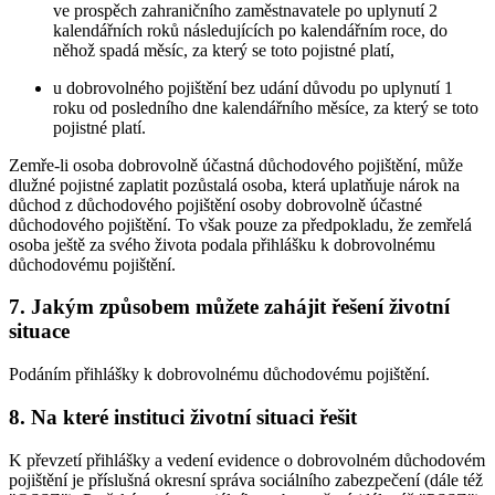
ve prospěch zahraničního zaměstnavatele po uplynutí 2
kalendářních roků následujících po kalendářním roce, do
něhož spadá měsíc, za který se toto pojistné platí,
u dobrovolného pojištění bez udání důvodu po uplynutí 1
roku od posledního dne kalendářního měsíce, za který se toto
pojistné platí.
Zemře-li osoba dobrovolně účastná důchodového pojištění, může
dlužné pojistné zaplatit pozůstalá osoba, která uplatňuje nárok na
důchod z důchodového pojištění osoby dobrovolně účastné
důchodového pojištění. To však pouze za předpokladu, že zemřelá
osoba ještě za svého života podala přihlášku k dobrovolnému
důchodovému pojištění.
7. Jakým způsobem můžete zahájit řešení životní
situace
Podáním přihlášky k dobrovolnému důchodovému pojištění.
8. Na které instituci životní situaci řešit
K převzetí přihlášky a vedení evidence o dobrovolném důchodovém
pojištění je příslušná okresní správa sociálního zabezpečení (dále též