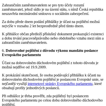
Zahraničním zaměstnavatelem se pro tyto účely rozumí
zaměstnavatel, jehož sídlo je na území státu, s nímž Česká republika
neuzavřela mezinárodní smlouvu o sociálním zabezpečení.
Za dobu přede dnem podání přihlášky je účast na pojištění možná
nejvýše v rozsahu 2 let bezprostředně před tímto dnem.
K přihlášce občan předloží příslušný dokument prokazující existenci
a dobu trvání pracovněprávního nebo obdobného vztahu mezi ním a
zahraničním zaměstnavatelem.
6.
Dobrovolné pojištění z důvodu výkonu mandátu poslance
Evropského parlamentu
Účast na dobrovolném důchodovém pojištění z tohoto důvodu je
možná nejdříve od 19.9.2009.
K prokázání skutečnosti, že osoba podávající přihlášku k účasti na
dobrovolném důchodovém pojištění je poslancem Evropské unie, se
nejčastěji využijí
internetové stránky Evropského parlamentu
, které
obsahují profily jednotlivých poslanců.
Při odhlášce je třeba prověřit, zda pojištěný byl poslancem
Evropského parlamentu po celou dobu dobrovolného důchodového
pojištění.