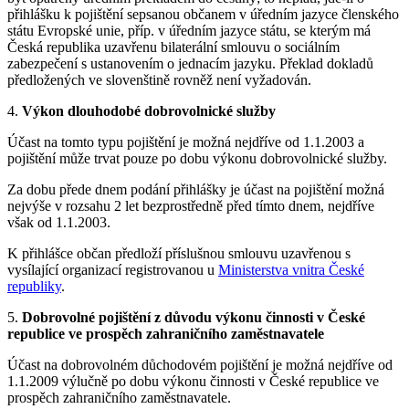
přihlášku k pojištění sepsanou občanem v úředním jazyce členského
státu Evropské unie, příp. v úředním jazyce státu, se kterým má
Česká republika uzavřenu bilaterální smlouvu o sociálním
zabezpečení s ustanovením o jednacím jazyku. Překlad dokladů
předložených ve slovenštině rovněž není vyžadován.
4.
Výkon dlouhodobé dobrovolnické služby
Účast na tomto typu pojištění je možná nejdříve od 1.1.2003 a
pojištění může trvat pouze po dobu výkonu dobrovolnické služby.
Za dobu přede dnem podání přihlášky je účast na pojištění možná
nejvýše v rozsahu 2 let bezprostředně před tímto dnem, nejdříve
však od 1.1.2003.
K přihlášce občan předloží příslušnou smlouvu uzavřenou s
vysílající organizací registrovanou u
Ministerstva vnitra České
republiky
.
5.
Dobrovolné pojištění z důvodu výkonu činnosti v České
republice ve prospěch zahraničního zaměstnavatele
Účast na dobrovolném důchodovém pojištění je možná nejdříve od
1.1.2009 výlučně po dobu výkonu činnosti v České republice ve
prospěch zahraničního zaměstnavatele.