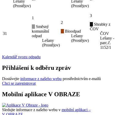
Lešany
Lešany
(Prostějov)
(Prostějov)
3
1
2
Shrabky z
Směsný
ČOV
komunální
Bioodpad
31
ČOV
odpad
Lešany
Lešany -
Lešany
(Prostějov)
parc.č.
(Prostějov)
1152/1
Kalendář svozu odpadu
Přihlášení k odběru zpráv
Dostávejte
informace z našeho webu
prostřednictvím e-mailů
Chci se zaregistrovat
Mobilní aplikace V OBRAZE
Sledujte informace z našeho webu v
mobilní aplikaci –
V OBRAZE.