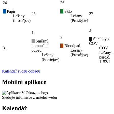
24
26
Papír
Sklo
25
27
Lešany
Lešany
(Prostějov)
(Prostějov)
3
1
2
Shrabky z
Směsný
ČOV
komunální
Bioodpad
31
ČOV
odpad
Lešany
Lešany -
Lešany
(Prostějov)
parc.č.
(Prostějov)
1152/1
Kalendář svozu odpadu
Mobilní aplikace
Sledujte informace z našeho webu
Kalendář