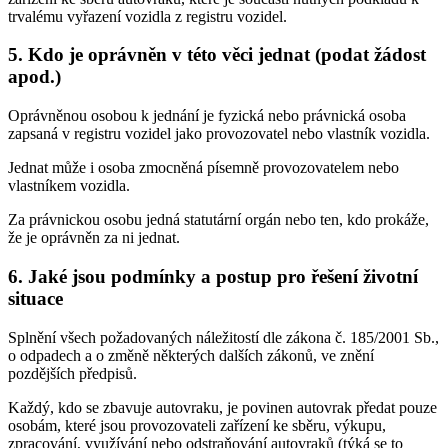
trvalému vyřazení vozidla z registru vozidel.
5. Kdo je oprávněn v této věci jednat (podat žádost
apod.)
Oprávněnou osobou k jednání je fyzická nebo právnická osoba
zapsaná v registru vozidel jako provozovatel nebo vlastník vozidla.
Jednat může i osoba zmocněná písemně provozovatelem nebo
vlastníkem vozidla.
Za právnickou osobu jedná statutární orgán nebo ten, kdo prokáže,
že je oprávněn za ni jednat.
6. Jaké jsou podmínky a postup pro řešení životní
situace
Splnění všech požadovaných náležitostí dle zákona č. 185/2001 Sb.,
o odpadech a o změně některých dalších zákonů, ve znění
pozdějších předpisů.
Každý, kdo se zbavuje autovraku, je povinen autovrak předat pouze
osobám, které jsou provozovateli zařízení ke sběru, výkupu,
zpracování, využívání nebo odstraňování autovraků (týká se to