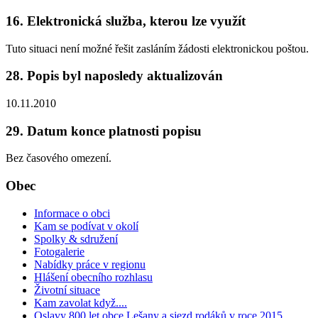
16. Elektronická služba, kterou lze využít
Tuto situaci není možné řešit zasláním žádosti elektronickou poštou.
28. Popis byl naposledy aktualizován
10.11.2010
29. Datum konce platnosti popisu
Bez časového omezení.
Obec
Informace o obci
Kam se podívat v okolí
Spolky & sdružení
Fotogalerie
Nabídky práce v regionu
Hlášení obecního rozhlasu
Životní situace
Kam zavolat když....
Oslavy 800 let obce Lešany a sjezd rodáků v roce 2015