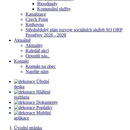
Bioodpady
Komunální služby
Kanalizace
Czech Point
Knihovna
Střednědobý plán rozvoje sociálních služeb SO ORP
Prostějov 2026 - 2028
Aktuálně
Aktuality
Kaledář akcí
Opustili nás..
Kontakt
Kontakt na obec
Napište nám
Úřední
deska
Hlášení
rozhlasu
Dokumenty
Poplatky
Mobilní
aplikace
Úvodní stránka