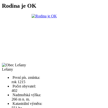
Rodina je OK
Lešany
První pís. zmínka:
rok 1215
Počet obyvatel:
402
Nadmořská výška:
266 m n. m.
Katastrální výměra:
551 ha