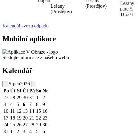
odpad
Lešany
Lešany -
Lešany
(Prostějov)
parc.č.
(Prostějov)
1152/1
Kalendář svozu odpadu
Mobilní aplikace
Sledujte informace z našeho webu
Kalendář
Srpen
2026
Po
Út
St
Čt
Pá
So
Ne
27
28
29
30
31
1
2
3
4
5
6
7
8
9
10
11
12
13
14
15
16
17
18
19
20
21
22
23
24
25
26
27
28
29
30
31
1
2
3
4
5
6