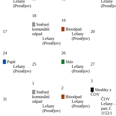
Lešany
Lešany
(Prostějov)
(Prostějo
18
19
Směsný
komunální
Bioodpad
17
20
odpad
Lešany
Lešany
(Prostějov)
(Prostějov)
24
26
Papír
Sklo
25
27
Lešany
Lešany
(Prostějov)
(Prostějov)
3
1
2
Shrabky z
Směsný
ČOV
komunální
Bioodpad
31
ČOV
odpad
Lešany
Lešany -
Lešany
(Prostějov)
parc.č.
(Prostějov)
1152/1