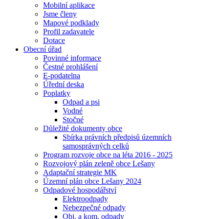
Mobilní aplikace
Jsme členy
Mapové podklady
Profil zadavatele
Dotace
Obecní úřad
Povinné informace
Čestné prohlášení
E-podatelna
Úřední deska
Poplatky
Odpad a psi
Vodné
Stočné
Důležité dokumenty obce
Sbírka právních předpisů územních
samosprávných celků
Program rozvoje obce na léta 2016 - 2025
Rozvojový plán zeleně obce Lešany
Adaptační strategie MK
Územní plán obce Lešany 2024
Odpadové hospodářství
Elektroodpady
Nebezpečné odpady
Obj. a kom. odpady