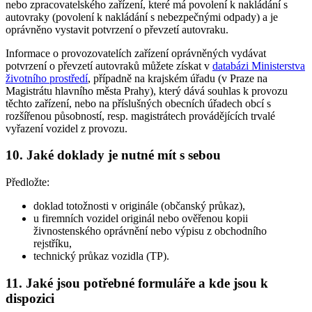
nebo zpracovatelského zařízení, které má povolení k nakládání s
autovraky (povolení k nakládání s nebezpečnými odpady) a je
oprávněno vystavit potvrzení o převzetí autovraku.
Informace o provozovatelích zařízení oprávněných vydávat
potvrzení o převzetí autovraků můžete získat v
databázi Ministerstva
životního prostředí
, případně na krajském úřadu (v Praze na
Magistrátu hlavního města Prahy), který dává souhlas k provozu
těchto zařízení, nebo na příslušných obecních úřadech obcí s
rozšířenou působností, resp. magistrátech provádějících trvalé
vyřazení vozidel z provozu.
10. Jaké doklady je nutné mít s sebou
Předložte:
doklad totožnosti v originále (občanský průkaz),
u firemních vozidel originál nebo ověřenou kopii
živnostenského oprávnění nebo výpisu z obchodního
rejstříku,
technický průkaz vozidla (TP).
11. Jaké jsou potřebné formuláře a kde jsou k
dispozici