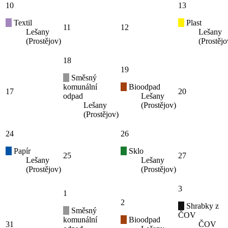
10
13
Textil
Plast
11
12
Lešany
Lešany
(Prostějov)
(Prostějo
18
19
Směsný
komunální
Bioodpad
17
20
odpad
Lešany
Lešany
(Prostějov)
(Prostějov)
24
26
Papír
Sklo
25
27
Lešany
Lešany
(Prostějov)
(Prostějov)
3
1
2
Shrabky z
Směsný
ČOV
komunální
Bioodpad
31
ČOV