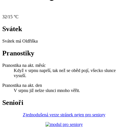
32/15 °C
Svátek
Svátek má
Oldřiška
Pranostiky
Pranostika na akt. měsíc
Když v srpnu naprší, tak než se oběd pojí, všecko slunce
vysuší.
Pranostika na akt. den
V srpnu již nelze slunci mnoho věřit.
Senioři
Zjednodušená verze stránek nejen pro seniory