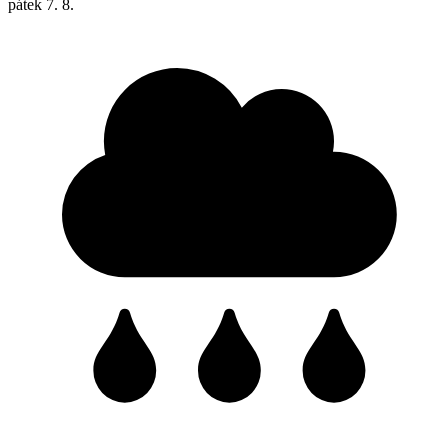
pátek
7. 8.