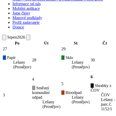
Informace od nás
Mobilní aplikace
Jsme členy
Mapové podklady
Profil zadavatele
Dotace
Srpen
2026
Po
Út
St
Čt
27
29
Papír
Sklo
28
30
Lešany
Lešany
(Prostějov)
(Prostějov)
6
4
5
Shrabky z
Směsný
ČOV
komunální
Bioodpad
3
ČOV
odpad
Lešany
Lešany -
Lešany
(Prostějov)
parc.č.
(Prostějov)
1152/1