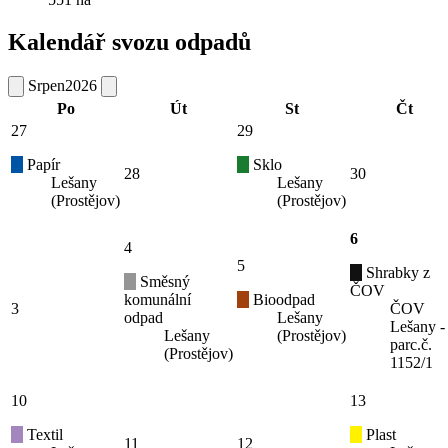
Kalendář svozu odpadů
Srpen
2026
Po
Út
St
Čt
27
29
Papír
Sklo
28
30
Lešany
Lešany
(Prostějov)
(Prostějov)
6
4
5
Shrabky z
Směsný
ČOV
komunální
Bioodpad
3
ČOV
odpad
Lešany
Lešany -
Lešany
(Prostějov)
parc.č.
(Prostějov)
1152/1
10
13
Textil
Plast
11
12