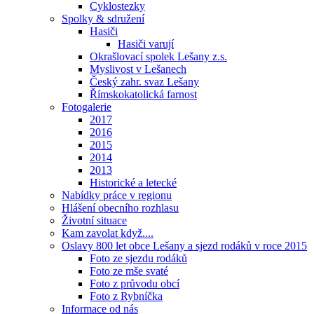
Cyklostezky
Spolky & sdružení
Hasiči
Hasiči varují
Okrašlovací spolek Lešany z.s.
Myslivost v Lešanech
Český zahr. svaz Lešany
Římskokatolická farnost
Fotogalerie
2017
2016
2015
2014
2013
Historické a letecké
Nabídky práce v regionu
Hlášení obecního rozhlasu
Životní situace
Kam zavolat když....
Oslavy 800 let obce Lešany a sjezd rodáků v roce 2015
Foto ze sjezdu rodáků
Foto ze mše svaté
Foto z průvodu obcí
Foto z Rybníčka
Informace od nás