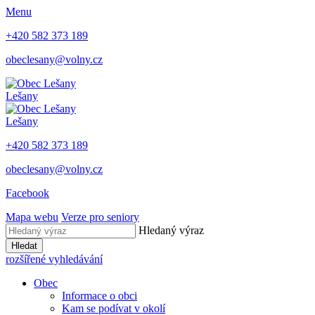
Menu
+420 582 373 189
obeclesany@volny.cz
Lešany
Lešany
+420 582 373 189
obeclesany@volny.cz
Facebook
Mapa webu
Verze pro seniory
Hledaný výraz
Hledat
rozšířené vyhledávání
Obec
Informace o obci
Kam se podívat v okolí