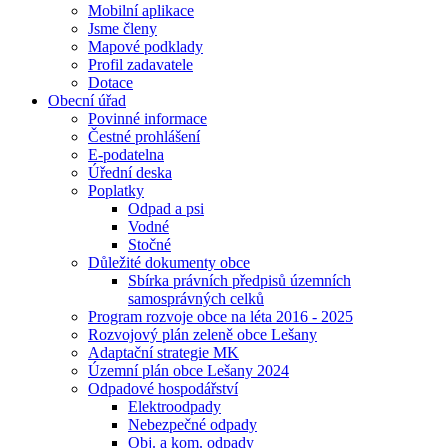
Mobilní aplikace
Jsme členy
Mapové podklady
Profil zadavatele
Dotace
Obecní úřad
Povinné informace
Čestné prohlášení
E-podatelna
Úřední deska
Poplatky
Odpad a psi
Vodné
Stočné
Důležité dokumenty obce
Sbírka právních předpisů územních
samosprávných celků
Program rozvoje obce na léta 2016 - 2025
Rozvojový plán zeleně obce Lešany
Adaptační strategie MK
Územní plán obce Lešany 2024
Odpadové hospodářství
Elektroodpady
Nebezpečné odpady
Obj. a kom. odpady