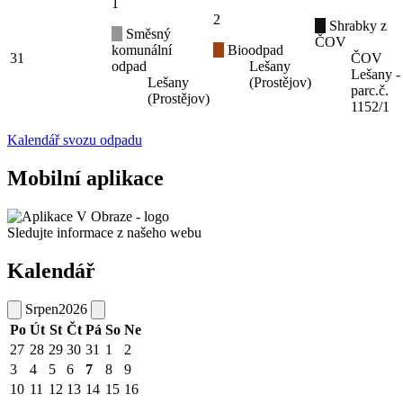
1
2
Shrabky z
Směsný
ČOV
komunální
Bioodpad
31
ČOV
odpad
Lešany
Lešany -
Lešany
(Prostějov)
parc.č.
(Prostějov)
1152/1
Kalendář svozu odpadu
Mobilní aplikace
Sledujte informace z našeho webu
Kalendář
Srpen
2026
Po
Út
St
Čt
Pá
So
Ne
27
28
29
30
31
1
2
3
4
5
6
7
8
9
10
11
12
13
14
15
16