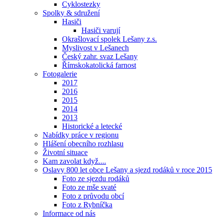
Cyklostezky
Spolky & sdružení
Hasiči
Hasiči varují
Okrašlovací spolek Lešany z.s.
Myslivost v Lešanech
Český zahr. svaz Lešany
Římskokatolická farnost
Fotogalerie
2017
2016
2015
2014
2013
Historické a letecké
Nabídky práce v regionu
Hlášení obecního rozhlasu
Životní situace
Kam zavolat když....
Oslavy 800 let obce Lešany a sjezd rodáků v roce 2015
Foto ze sjezdu rodáků
Foto ze mše svaté
Foto z průvodu obcí
Foto z Rybníčka
Informace od nás