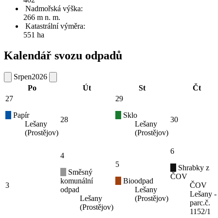
Nadmořská výška:
266 m n. m.
Katastrální výměra:
551 ha
Kalendář svozu odpadů
Srpen
2026
Po
Út
St
Čt
27
29
Papír
Sklo
28
30
Lešany
Lešany
(Prostějov)
(Prostějov)
6
4
5
Shrabky z
Směsný
ČOV
komunální
Bioodpad
3
ČOV
odpad
Lešany
Lešany -
Lešany
(Prostějov)
parc.č.
(Prostějov)
1152/1