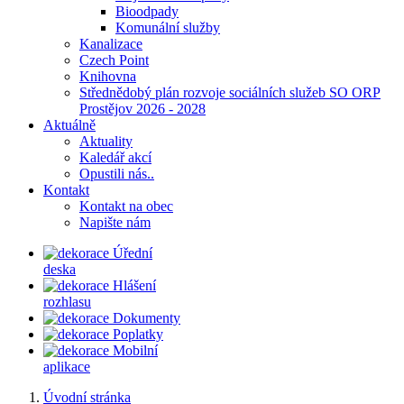
Bioodpady
Komunální služby
Kanalizace
Czech Point
Knihovna
Střednědobý plán rozvoje sociálních služeb SO ORP
Prostějov 2026 - 2028
Aktuálně
Aktuality
Kaledář akcí
Opustili nás..
Kontakt
Kontakt na obec
Napište nám
Úřední
deska
Hlášení
rozhlasu
Dokumenty
Poplatky
Mobilní
aplikace
Úvodní stránka