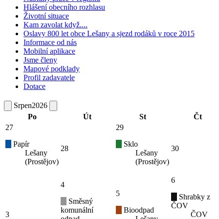
Hlášení obecního rozhlasu
Životní situace
Kam zavolat když....
Oslavy 800 let obce Lešany a sjezd rodáků v roce 2015
Informace od nás
Mobilní aplikace
Jsme členy
Mapové podklady
Profil zadavatele
Dotace
Srpen
2026
Po
Út
St
Čt
27
29
Papír
Sklo
28
30
Lešany
Lešany
(Prostějov)
(Prostějov)
6
4
5
Shrabky z
Směsný
ČOV
komunální
Bioodpad
3
ČOV
odpad
Lešany