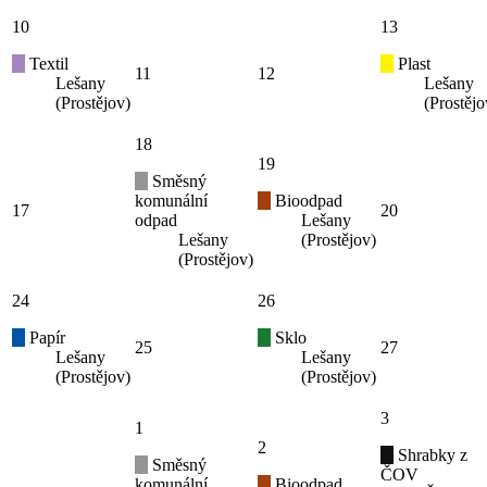
10
13
Textil
Plast
11
12
Lešany
Lešany
(Prostějov)
(Prostějo
18
19
Směsný
komunální
Bioodpad
17
20
odpad
Lešany
Lešany
(Prostějov)
(Prostějov)
24
26
Papír
Sklo
25
27
Lešany
Lešany
(Prostějov)
(Prostějov)
3
1
2
Shrabky z
Směsný
ČOV
komunální
Bioodpad