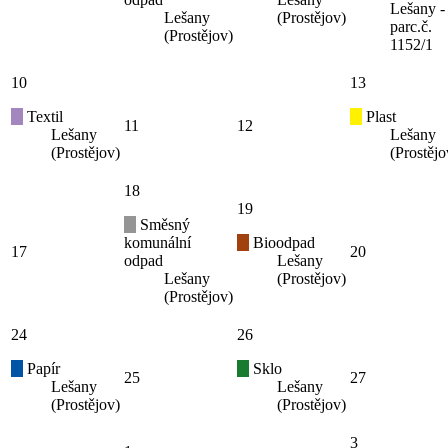
Lešany -
Lešany
(Prostějov)
parc.č.
(Prostějov)
1152/1
10
13
Textil
Plast
11
12
Lešany
Lešany
(Prostějov)
(Prostějo
18
19
Směsný
komunální
Bioodpad
17
20
odpad
Lešany
Lešany
(Prostějov)
(Prostějov)
24
26
Papír
Sklo
25
27
Lešany
Lešany
(Prostějov)
(Prostějov)
3