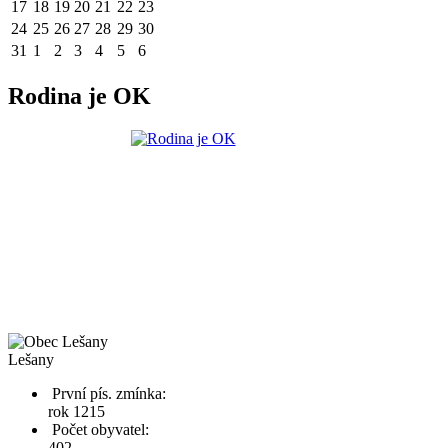
17
18
19
20
21
22
23
24
25
26
27
28
29
30
31
1
2
3
4
5
6
Rodina je OK
Lešany
První pís. zmínka:
rok 1215
Počet obyvatel:
402