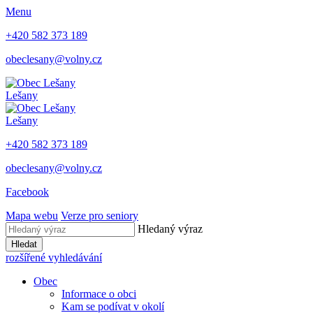
Menu
+420 582 373 189
obeclesany@volny.cz
Lešany
Lešany
+420 582 373 189
obeclesany@volny.cz
Facebook
Mapa webu
Verze pro seniory
Hledaný výraz
Hledat
rozšířené vyhledávání
Obec
Informace o obci
Kam se podívat v okolí