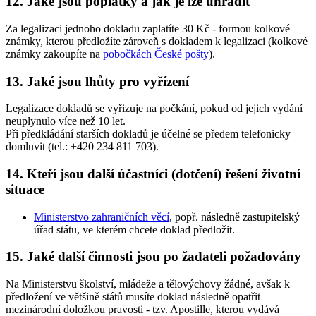
12. Jaké jsou poplatky a jak je lze uhradit
Za legalizaci jednoho dokladu zaplatíte 30 Kč - formou kolkové
známky, kterou předložíte zároveň s dokladem k legalizaci (kolkové
známky zakoupíte na
pobočkách České pošty
).
13. Jaké jsou lhůty pro vyřízení
Legalizace dokladů se vyřizuje na počkání, pokud od jejich vydání
neuplynulo více než 10 let.
Při předkládání starších dokladů je účelné se předem telefonicky
domluvit (tel.: +420 234 811 703).
14. Kteří jsou další účastníci (dotčení) řešení životní
situace
Ministerstvo zahraničních věcí
, popř. následně zastupitelský
úřad státu, ve kterém chcete doklad předložit.
15. Jaké další činnosti jsou po žadateli požadovány
Na Ministerstvu školství, mládeže a tělovýchovy žádné, avšak k
předložení ve většině států musíte doklad následně opatřit
mezinárodní doložkou pravosti - tzv. Apostille, kterou vydává