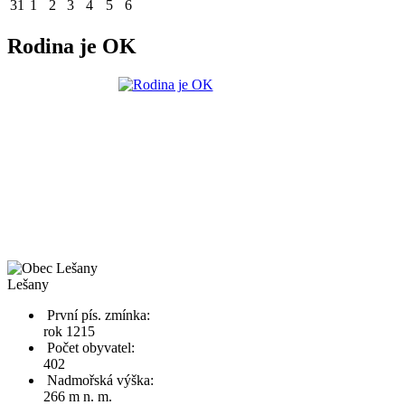
31
1
2
3
4
5
6
Rodina je OK
Lešany
První pís. zmínka:
rok 1215
Počet obyvatel:
402
Nadmořská výška:
266 m n. m.