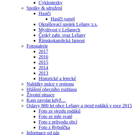
Cyklostezky
Spolky & sdružení
Hasiči
Hasiči varují
Okrašlovací spolek Lešany z.s.
Myslivost v Lešanech
Český zahr. svaz Lešany
Římskokatolická farnost
Fotogalerie
2017
2016
2015
2014
2013
Historické a letecké
Nabídky práce v regionu
Hlášení obecního rozhlasu
Životní situace
Kam zavolat když....
Oslavy 800 let obce Lešany a sjezd rodáků v roce 2015
Foto ze sjezdu rodáků
Foto ze mše svaté
Foto z průvodu obcí
Foto z Rybníčka
Informace od nás