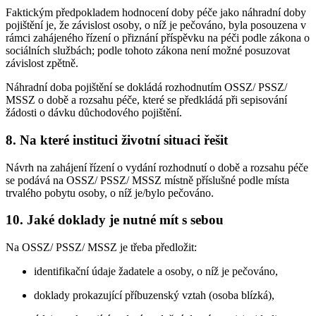
Faktickým předpokladem hodnocení doby péče jako náhradní doby
pojištění je, že závislost osoby, o níž je pečováno, byla posouzena v
rámci zahájeného řízení o přiznání příspěvku na péči podle zákona o
sociálních službách; podle tohoto zákona není možné posuzovat
závislost zpětně.
Náhradní doba pojištění se dokládá rozhodnutím OSSZ/ PSSZ/
MSSZ o době a rozsahu péče, které se předkládá při sepisování
žádosti o dávku důchodového pojištění.
8. Na které instituci životní situaci řešit
Návrh na zahájení řízení o vydání rozhodnutí o době a rozsahu péče
se podává na OSSZ/ PSSZ/ MSSZ místně příslušné podle místa
trvalého pobytu osoby, o níž je/bylo pečováno.
10. Jaké doklady je nutné mít s sebou
Na OSSZ/ PSSZ/ MSSZ je třeba předložit:
identifikační údaje žadatele a osoby, o níž je pečováno,
doklady prokazující příbuzenský vztah (osoba blízká),