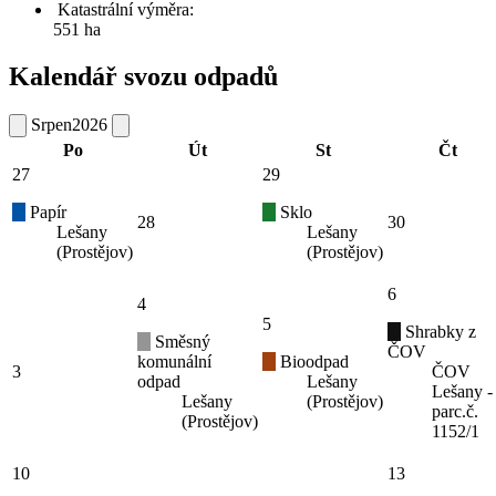
Katastrální výměra:
551 ha
Kalendář svozu odpadů
Srpen
2026
Po
Út
St
Čt
27
29
Papír
Sklo
28
30
Lešany
Lešany
(Prostějov)
(Prostějov)
6
4
5
Shrabky z
Směsný
ČOV
komunální
Bioodpad
3
ČOV
odpad
Lešany
Lešany -
Lešany
(Prostějov)
parc.č.
(Prostějov)
1152/1
10
13