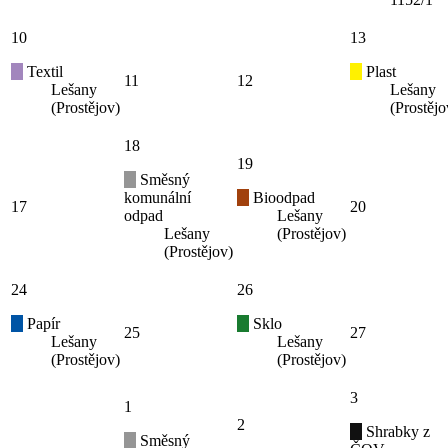
10
13
Textil
Plast
11
12
Lešany
Lešany
(Prostějov)
(Prostějo
18
19
Směsný
komunální
Bioodpad
17
20
odpad
Lešany
Lešany
(Prostějov)
(Prostějov)
24
26
Papír
Sklo
25
27
Lešany
Lešany
(Prostějov)
(Prostějov)
3
1
2
Shrabky z
Směsný