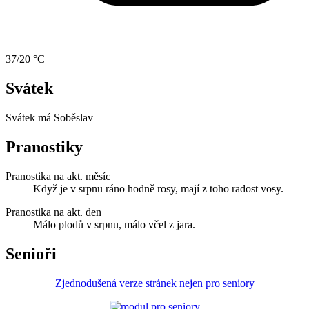
37/20 °C
Svátek
Svátek má
Soběslav
Pranostiky
Pranostika na akt. měsíc
Když je v srpnu ráno hodně rosy, mají z toho radost vosy.
Pranostika na akt. den
Málo plodů v srpnu, málo včel z jara.
Senioři
Zjednodušená verze stránek nejen pro seniory