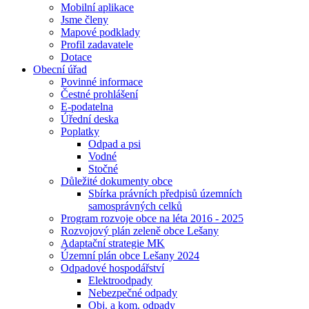
Mobilní aplikace
Jsme členy
Mapové podklady
Profil zadavatele
Dotace
Obecní úřad
Povinné informace
Čestné prohlášení
E-podatelna
Úřední deska
Poplatky
Odpad a psi
Vodné
Stočné
Důležité dokumenty obce
Sbírka právních předpisů územních
samosprávných celků
Program rozvoje obce na léta 2016 - 2025
Rozvojový plán zeleně obce Lešany
Adaptační strategie MK
Územní plán obce Lešany 2024
Odpadové hospodářství
Elektroodpady
Nebezpečné odpady
Obj. a kom. odpady