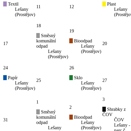
Textil
Plast
11
12
Lešany
Lešany
(Prostějov)
(Prostějo
18
19
Směsný
komunální
Bioodpad
17
20
odpad
Lešany
Lešany
(Prostějov)
(Prostějov)
24
26
Papír
Sklo
25
27
Lešany
Lešany
(Prostějov)
(Prostějov)
3
1
2
Shrabky z
Směsný
ČOV
komunální
Bioodpad
31
ČOV
odpad
Lešany
Lešany -
Lešany
(Prostějov)
parc.č.