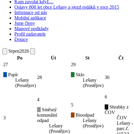
Kam zavolat když....
Oslavy 800 let obce Lešany a sjezd rodáků v roce 2015
Informace od nás
Mobilní aplikace
Jsme členy
Mapové podklady
Profil zadavatele
Dotace
Srpen
2026
Po
Út
St
Čt
27
29
Papír
Sklo
28
30
Lešany
Lešany
(Prostějov)
(Prostějov)
6
4
5
Shrabky z
Směsný
ČOV
komunální
Bioodpad
3
ČOV
odpad
Lešany
Lešany -
Lešany
(Prostějov)
parc.č.
(Prostějov)
1152/1