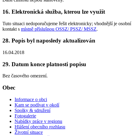
16. Elektronická služba, kterou lze využít
Tuto situaci nedoporučujeme řešit elektronicky; vhodnější je osobní
kontakt s
místně příslušnou OSSZ/ PSSZ/ MSSZ
.
28. Popis byl naposledy aktualizován
16.04.2018
29. Datum konce platnosti popisu
Bez časového omezení.
Obec
Informace o obci
Kam se podívat v okolí
Spolky & sdružení
Fotogalerie
Nabídky práce v regionu
Hlášení obecního rozhlasu
Životní situace