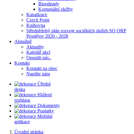
Bioodpady
Komunální služby
Kanalizace
Czech Point
Knihovna
Střednědobý plán rozvoje sociálních služeb SO ORP
Prostějov 2026 - 2028
Aktuálně
Aktuality
Kaledář akcí
Opustili nás..
Kontakt
Kontakt na obec
Napište nám
Úřední
deska
Hlášení
rozhlasu
Dokumenty
Poplatky
Mobilní
aplikace
Úvodní stránka