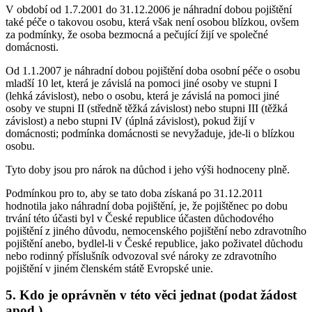
V období od 1.7.2001 do 31.12.2006 je náhradní dobou pojištění
také péče o takovou osobu, která však není osobou blízkou, ovšem
za podmínky, že osoba bezmocná a pečující žijí ve společné
domácnosti.
Od 1.1.2007 je náhradní dobou pojištění doba osobní péče o osobu
mladší 10 let, která je závislá na pomoci jiné osoby ve stupni I
(lehká závislost), nebo o osobu, která je závislá na pomoci jiné
osoby ve stupni II (středně těžká závislost) nebo stupni III (těžká
závislost) a nebo stupni IV (úplná závislost), pokud žijí v
domácnosti; podmínka domácnosti se nevyžaduje, jde-li o blízkou
osobu.
Tyto doby jsou pro nárok na důchod i jeho výši hodnoceny plně.
Podmínkou pro to, aby se tato doba získaná po 31.12.2011
hodnotila jako náhradní doba pojištění, je, že pojištěnec po dobu
trvání této účasti byl v České republice účasten důchodového
pojištění z jiného důvodu, nemocenského pojištění nebo zdravotního
pojištění anebo, bydlel-li v České republice, jako poživatel důchodu
nebo rodinný příslušník odvozoval své nároky ze zdravotního
pojištění v jiném členském státě Evropské unie.
5. Kdo je oprávněn v této věci jednat (podat žádost
apod.)