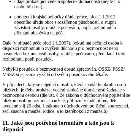
údaje prokazující vedení společné domácnosti (nejde-li o
osobu blízkou),
potvrzení krajské pobočky úřadu práce, před 1.1.2012
obecního úřadu obce s rozšířenou působností, o stupni
závislosti osoby, o níž je pečováno, popř. rozhodnutí o
přiznání příspěvku na péči.
Dále (v případě péče před 1.1.2007), pokud má pečující osoba k
dispozici rozhodnutí o zvýšení důchodu pro bezmocnost nebo
posudek o bezmocnosti osoby, o niž je pečováno, předkládá i toto
rozhodnutí, popř. posudek.
Nebyl-li posudek o bezmocnosti dosud zpracován, OSSZ/ PSSZ/
MSSZ si jej sama vyžádá od svého posudkového lékaře.
V případech, kdy se nejedná o osobu, která spadá do okruhu osob
blízkých, je třeba prokázat vedení společné domácnosti žadatele s
bezmocnou osobou (dle ust. § 24 zákona o důchodovém pojištění se
blízkou osobou rozumí - manželé, příbuzní v řadě přímé, děti
uvedené v § 20 odst. 1 zákona o důchodovém pojištění, sourozenci,
zeť, snacha a manžel rodiče, a to kteréhokoli z manželů).
11. Jaké jsou potřebné formuláře a kde jsou k
dispozici