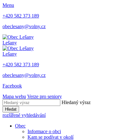
Menu
+420 582 373 189
obeclesany@volny.cz
Lešany
Lešany
+420 582 373 189
obeclesany@volny.cz
Facebook
Mapa webu
Verze pro seniory
Hledaný výraz
Hledat
rozšířené vyhledávání
Obec
Informace o obci
Kam se podívat v okolí