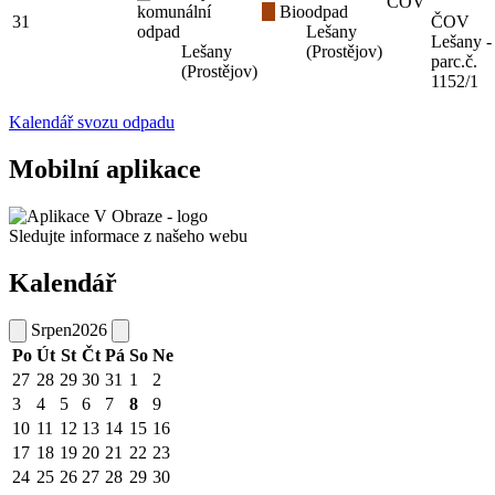
ČOV
komunální
Bioodpad
31
ČOV
odpad
Lešany
Lešany -
Lešany
(Prostějov)
parc.č.
(Prostějov)
1152/1
Kalendář svozu odpadu
Mobilní aplikace
Sledujte informace z našeho webu
Kalendář
Srpen
2026
Po
Út
St
Čt
Pá
So
Ne
27
28
29
30
31
1
2
3
4
5
6
7
8
9
10
11
12
13
14
15
16
17
18
19
20
21
22
23
24
25
26
27
28
29
30