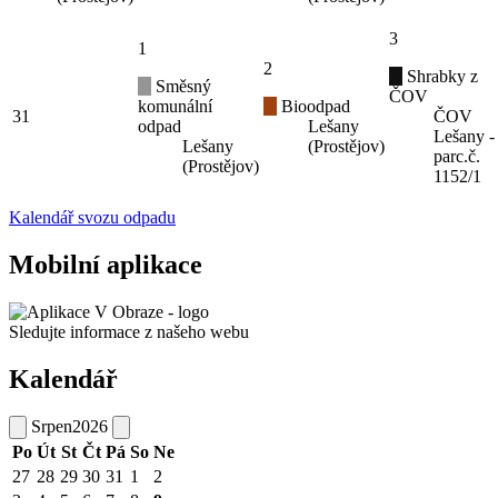
3
1
2
Shrabky z
Směsný
ČOV
komunální
Bioodpad
31
ČOV
odpad
Lešany
Lešany -
Lešany
(Prostějov)
parc.č.
(Prostějov)
1152/1
Kalendář svozu odpadu
Mobilní aplikace
Sledujte informace z našeho webu
Kalendář
Srpen
2026
Po
Út
St
Čt
Pá
So
Ne
27
28
29
30
31
1
2