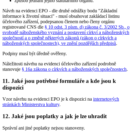
způsob jednání jejího statutárního orgánu.
Návrh na evidenci EPO - dle druhé odrážky bodu "Základní
informace k životní situaci" - musí obsahovat zakládací listinu
účelového zařízení, podepsanou členem nebo členy orgánu
registrované CNS dle
§ 10 odst. 3 písm. d) zákona č. 3/2002 Sb., o
svobodě náboženského vyznání a postavení církví a náboženských
společností a o změně některých zákonů (zákon o církvích a
náboženských společnostech), ve znění pozdějších předpisů
.
Podpisy musí být úředně ověřeny.
Náležitosti návrhu na evidenci účelového zařízení podrobně
stanovuje
§ 16a zákona o církvích a náboženských společnostech
.
11. Jaké jsou potřebné formuláře a kde jsou k
dispozici
Vzor návrhu na evidenci EPO je k dispozici na
internetových
stránkách Ministerstva kultury
.
12. Jaké jsou poplatky a jak je lze uhradit
Správní ani jiné poplatky nejsou stanoveny.