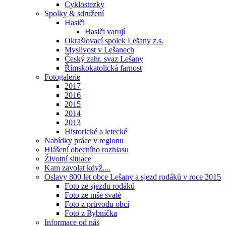
Cyklostezky
Spolky & sdružení
Hasiči
Hasiči varují
Okrašlovací spolek Lešany z.s.
Myslivost v Lešanech
Český zahr. svaz Lešany
Římskokatolická farnost
Fotogalerie
2017
2016
2015
2014
2013
Historické a letecké
Nabídky práce v regionu
Hlášení obecního rozhlasu
Životní situace
Kam zavolat když....
Oslavy 800 let obce Lešany a sjezd rodáků v roce 2015
Foto ze sjezdu rodáků
Foto ze mše svaté
Foto z průvodu obcí
Foto z Rybníčka
Informace od nás