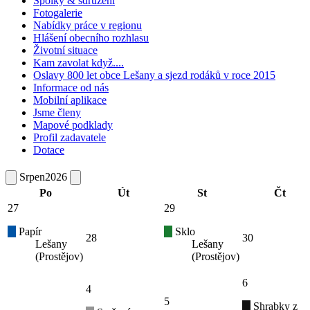
Spolky & sdružení
Fotogalerie
Nabídky práce v regionu
Hlášení obecního rozhlasu
Životní situace
Kam zavolat když....
Oslavy 800 let obce Lešany a sjezd rodáků v roce 2015
Informace od nás
Mobilní aplikace
Jsme členy
Mapové podklady
Profil zadavatele
Dotace
Srpen
2026
Po
Út
St
Čt
27
29
Papír
Sklo
28
30
Lešany
Lešany
(Prostějov)
(Prostějov)
6
4
5
Shrabky z