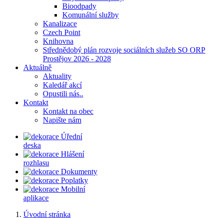
Bioodpady
Komunální služby
Kanalizace
Czech Point
Knihovna
Střednědobý plán rozvoje sociálních služeb SO ORP
Prostějov 2026 - 2028
Aktuálně
Aktuality
Kaledář akcí
Opustili nás..
Kontakt
Kontakt na obec
Napište nám
Úřední
deska
Hlášení
rozhlasu
Dokumenty
Poplatky
Mobilní
aplikace
Úvodní stránka