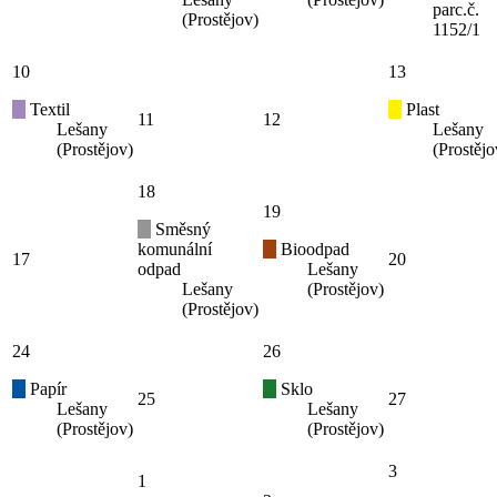
parc.č.
(Prostějov)
1152/1
10
13
Textil
Plast
11
12
Lešany
Lešany
(Prostějov)
(Prostějo
18
19
Směsný
komunální
Bioodpad
17
20
odpad
Lešany
Lešany
(Prostějov)
(Prostějov)
24
26
Papír
Sklo
25
27
Lešany
Lešany
(Prostějov)
(Prostějov)
3
1