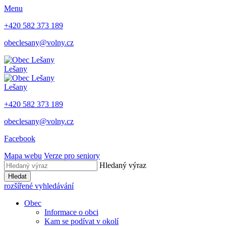
Menu
+420 582 373 189
obeclesany@volny.cz
Lešany
Lešany
+420 582 373 189
obeclesany@volny.cz
Facebook
Mapa webu
Verze pro seniory
Hledaný výraz
Hledat
rozšířené vyhledávání
Obec
Informace o obci
Kam se podívat v okolí