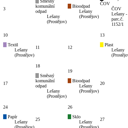
Směsný
ČOV
komunální
Bioodpad
3
ČOV
odpad
Lešany
Lešany -
Lešany
(Prostějov)
parc.č.
(Prostějov)
1152/1
10
13
Textil
Plast
11
12
Lešany
Lešany
(Prostějov)
(Prostějo
18
19
Směsný
komunální
Bioodpad
17
20
odpad
Lešany
Lešany
(Prostějov)
(Prostějov)
24
26
Papír
Sklo
25
27
Lešany
Lešany
(Prostějov)
(Prostějov)