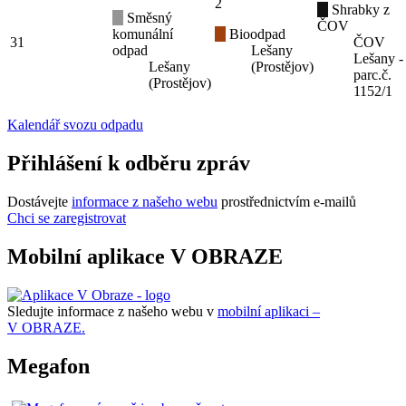
2
Shrabky z
Směsný
ČOV
komunální
Bioodpad
31
ČOV
odpad
Lešany
Lešany -
Lešany
(Prostějov)
parc.č.
(Prostějov)
1152/1
Kalendář svozu odpadu
Přihlášení k odběru zpráv
Dostávejte
informace z našeho webu
prostřednictvím e-mailů
Chci se zaregistrovat
Mobilní aplikace V OBRAZE
Sledujte informace z našeho webu v
mobilní aplikaci –
V OBRAZE.
Megafon