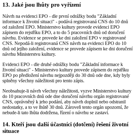
13. Jaké jsou lhůty pro vyřízení
Návrh na evidenci EPO - dle první odrážky bodu "Základní
informace k životní situaci" - podává registrovaná CNS do 10 dnů
od založení EPO. Ministerstvo kultury provede evidenci EPO
zápisem do rejstříku EPO, a to do 5 pracovních dnů od doručení
návrhu. Evidence se provede ke dni založení EPO v registrované
CNS. Nepodá-li registrovaná CNS návrh na evidenci EPO do 10
dnů od jejího založení, evidence se provede zápisem ke dni doručení
návrhu Ministerstvu kultury.
Evidenci EPO - dle druhé odrážky bodu "Základní informace k
životní situaci" - Ministerstvo kultury provede zápisem do rejstříku
EPO po předložení návrhu nejpozději do 30 dnů ode dne, kdy byly
splněny všechny náležitosti pro tento zápis.
Neobsahuje-li návrh všechny náležitosti, vyzve Ministerstvo kultury
do 10 pracovních dnů ode dne doručení návrhu orgán registrované
CNS, oprávněný k jeho podání, aby návrh doplnil nebo odstranil
nedostatky, a to ve lhůtě 30 dnů. Zároveň tento orgán upozorní, že
nebude-li tato lhůta dodržena, řízení o návrhu se zastaví.
14. Kteří jsou další účastníci (dotčení) řešení životní
situace