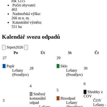
rok 1215
Počet obyvatel:
402
Nadmořská výška:
266 m n. m.
Katastrální výměra:
551 ha
Kalendář svozu odpadů
Srpen
2026
Po
Út
St
Čt
27
29
Papír
Sklo
28
30
Lešany
Lešany
(Prostějov)
(Prostějov)
6
4
5
Shrabky z
Směsný
ČOV
komunální
Bioodpad
3
ČOV
odpad
Lešany
Lešany -
Lešany
(Prostějov)