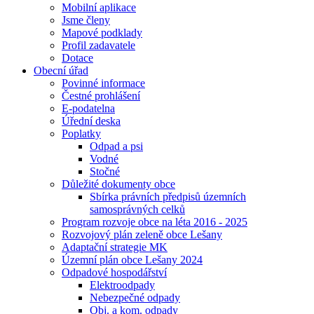
Mobilní aplikace
Jsme členy
Mapové podklady
Profil zadavatele
Dotace
Obecní úřad
Povinné informace
Čestné prohlášení
E-podatelna
Úřední deska
Poplatky
Odpad a psi
Vodné
Stočné
Důležité dokumenty obce
Sbírka právních předpisů územních
samosprávných celků
Program rozvoje obce na léta 2016 - 2025
Rozvojový plán zeleně obce Lešany
Adaptační strategie MK
Územní plán obce Lešany 2024
Odpadové hospodářství
Elektroodpady
Nebezpečné odpady
Obj. a kom. odpady