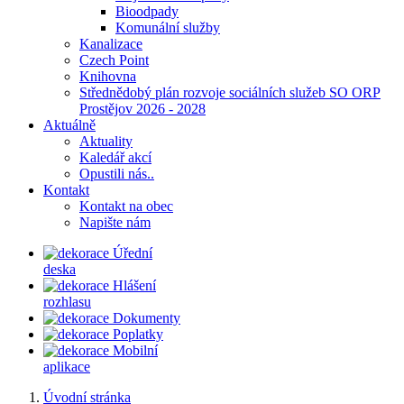
Bioodpady
Komunální služby
Kanalizace
Czech Point
Knihovna
Střednědobý plán rozvoje sociálních služeb SO ORP
Prostějov 2026 - 2028
Aktuálně
Aktuality
Kaledář akcí
Opustili nás..
Kontakt
Kontakt na obec
Napište nám
Úřední
deska
Hlášení
rozhlasu
Dokumenty
Poplatky
Mobilní
aplikace
Úvodní stránka