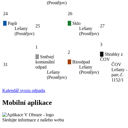
(Prostějov)
24
26
Papír
Sklo
25
27
Lešany
Lešany
(Prostějov)
(Prostějov)
3
1
2
Shrabky z
Směsný
ČOV
komunální
Bioodpad
31
ČOV
odpad
Lešany
Lešany -
Lešany
(Prostějov)
parc.č.
(Prostějov)
1152/1
Kalendář svozu odpadu
Mobilní aplikace
Sledujte informace z našeho webu