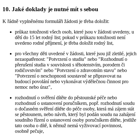
10. Jaké doklady je nutné mít s sebou
K řádně vyplněnému formuláři žádosti je třeba doložit:
průkaz totožnosti všech osob, které jsou v žádosti uvedeny, u
dětí do 15 let rodný list; pokud v průkazu totožnosti není
uvedeno rodné příjmení, je třeba doložit rodný list,
pro všechny děti uvedené v žádosti, které jsou již zletilé, jejich
nezaopatřenost: "Potvrzení o studiu" nebo "Rozhodnutí o
přerušení studia v souvislosti s těhotenstvím, porodem či
rodičovstvím" nebo "Potvrzení o zdravotním stavu" nebo
"Potvrzení o neschopnosti soustavně se připravovat na
budoucí povolání nebo vykonávat výdělečnou činnost pro
nemoc nebo úraz",
rozhodnutí o svěření dítěte do pěstounské péče nebo
rozhodnutí o ustanovení poručníkem, popř. rozhodnutí soudu
o dočasném svěření dítěte do péče osoby, která má zájem stát
se pěstounem, nebo návrh, který byl podán soudu na zahájení
soudního řízení o ustanovení osoby poručníkem dítěte, jestliže
tato osoba o dítě, k němuž nemá vyživovací povinnost,
osobně pečuje,