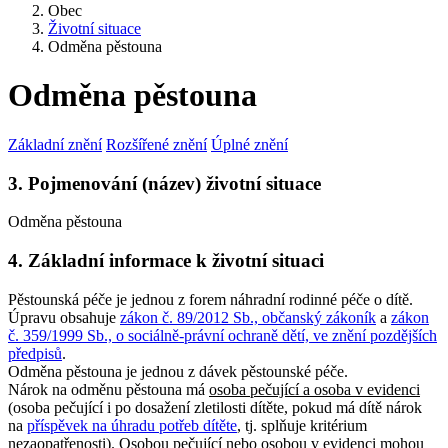
Obec
Životní situace
Odměna pěstouna
Odměna pěstouna
Základní znění
Rozšířené znění
Úplné znění
3. Pojmenování (název) životní situace
Odměna pěstouna
4. Základní informace k životní situaci
Pěstounská péče je jednou z forem náhradní rodinné péče o dítě.
Úpravu obsahuje
zákon č. 89/2012 Sb., občanský zákoník
a
zákon
č. 359/1999 Sb., o sociálně-právní ochraně dětí, ve znění pozdějších
předpisů
.
Odměna pěstouna je jednou z dávek pěstounské péče.
Nárok na odměnu pěstouna má
osoba pečující a osoba v evidenci
(osoba pečující i po dosažení zletilosti dítěte, pokud má dítě nárok
na
příspěvek na úhradu potřeb dítěte
, tj. splňuje kritérium
nezaopatřenosti). Osobou pečující nebo osobou v evidenci mohou