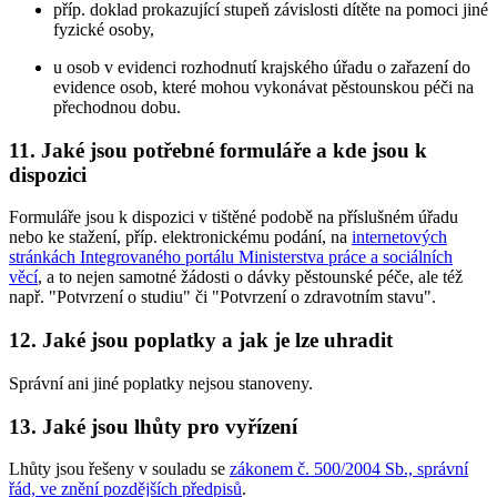
příp. doklad prokazující stupeň závislosti dítěte na pomoci jiné
fyzické osoby,
u osob v evidenci rozhodnutí krajského úřadu o zařazení do
evidence osob, které mohou vykonávat pěstounskou péči na
přechodnou dobu.
11. Jaké jsou potřebné formuláře a kde jsou k
dispozici
Formuláře jsou k dispozici v tištěné podobě na příslušném úřadu
nebo ke stažení, příp. elektronickému podání, na
internetových
stránkách Integrovaného portálu Ministerstva práce a sociálních
věcí
, a to nejen samotné žádosti o dávky pěstounské péče, ale též
např. "Potvrzení o studiu" či "Potvrzení o zdravotním stavu".
12. Jaké jsou poplatky a jak je lze uhradit
Správní ani jiné poplatky nejsou stanoveny.
13. Jaké jsou lhůty pro vyřízení
Lhůty jsou řešeny v souladu se
zákonem č. 500/2004 Sb., správní
řád, ve znění pozdějších předpisů
.