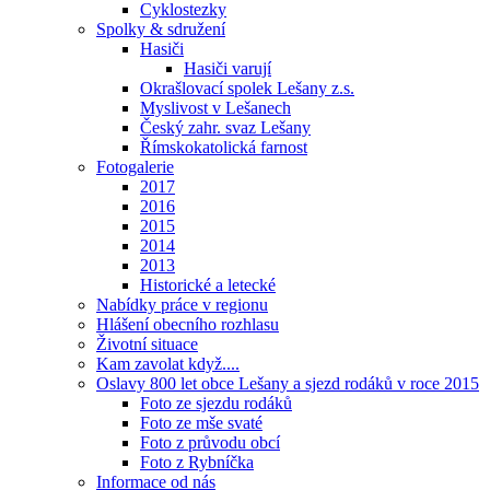
Cyklostezky
Spolky & sdružení
Hasiči
Hasiči varují
Okrašlovací spolek Lešany z.s.
Myslivost v Lešanech
Český zahr. svaz Lešany
Římskokatolická farnost
Fotogalerie
2017
2016
2015
2014
2013
Historické a letecké
Nabídky práce v regionu
Hlášení obecního rozhlasu
Životní situace
Kam zavolat když....
Oslavy 800 let obce Lešany a sjezd rodáků v roce 2015
Foto ze sjezdu rodáků
Foto ze mše svaté
Foto z průvodu obcí
Foto z Rybníčka
Informace od nás