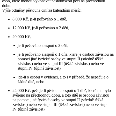
osob, které mohou vykonávat pěstounskou péči na přechodnou
dobu.
Výše odměny pěstouna činí za kalendářní měsíc:
8 000 Kč, je-li pečováno o 1 dítě,
12 000 Kč, je-li pečováno o 2 děti,
20 000 Kč,
je-li pečováno alespoň o 3 děti,
je-li pečováno alespoň o 1 dítě, které je osobou závislou na
pomoci jiné fyzické osoby ve stupni II (středně těžká
závislost) nebo ve stupni III (těžká závislost) nebo ve
stupni IV (úplná závislost),
jde-li o osobu v evidenci, a to i v případě, že nepečuje o
žádné dítě, nebo
24 000 Kč, pečuje-li pěstoun alespoň o 1 dítě, které mu bylo
svěřeno na přechodnou dobu, a toto dítě je osobou závislou
na pomoci jiné fyzické osoby ve stupni II (středně těžká
závislost) nebo ve stupni III (těžká závislost) nebo ve stupni
IV (úplná závislost).