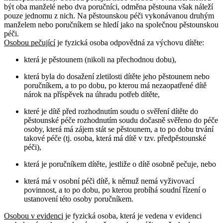
být oba manželé nebo dva poručníci, odměna pěstouna však náleží
pouze jednomu z nich. Na pěstounskou péči vykonávanou druhým
manželem nebo poručníkem se hledí jako na společnou pěstounskou
péči.
Osobou pečující
je fyzická osoba odpovědná za výchovu dítěte:
která je pěstounem (nikoli na přechodnou dobu),
která byla do dosažení zletilosti dítěte jeho pěstounem nebo
poručníkem, a to po dobu, po kterou má nezaopatřené dítě
nárok na příspěvek na úhradu potřeb dítěte,
které je dítě před rozhodnutím soudu o svěření dítěte do
pěstounské péče rozhodnutím soudu dočasně svěřeno do péče
osoby, která má zájem stát se pěstounem, a to po dobu trvání
takové péče (tj. osoba, která má dítě v tzv. předpěstounské
péči),
která je poručníkem dítěte, jestliže o dítě osobně pečuje, nebo
která má v osobní péči dítě, k němuž nemá vyživovací
povinnost, a to po dobu, po kterou probíhá soudní řízení o
ustanovení této osoby poručníkem.
Osobou v evidenci
je fyzická osoba, která je vedena v evidenci