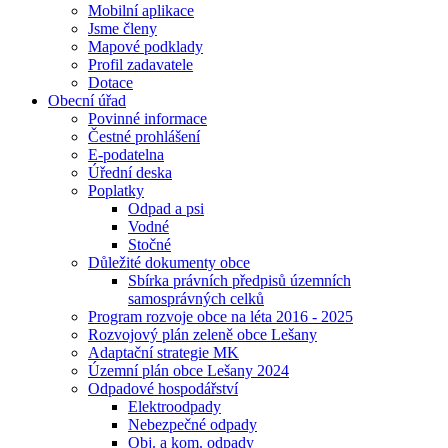
Mobilní aplikace
Jsme členy
Mapové podklady
Profil zadavatele
Dotace
Obecní úřad
Povinné informace
Čestné prohlášení
E-podatelna
Úřední deska
Poplatky
Odpad a psi
Vodné
Stočné
Důležité dokumenty obce
Sbírka právních předpisů územních
samosprávných celků
Program rozvoje obce na léta 2016 - 2025
Rozvojový plán zeleně obce Lešany
Adaptační strategie MK
Územní plán obce Lešany 2024
Odpadové hospodářství
Elektroodpady
Nebezpečné odpady
Obj. a kom. odpady