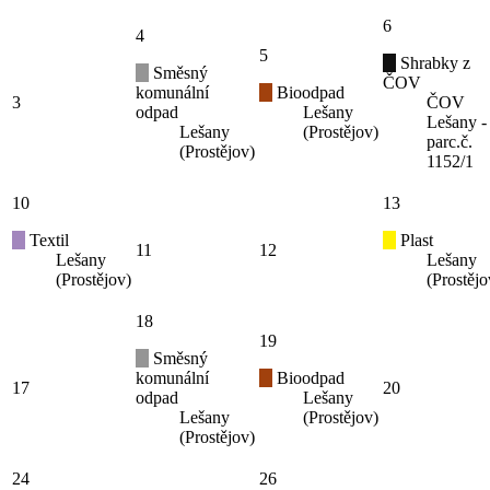
6
4
5
Shrabky z
Směsný
ČOV
komunální
Bioodpad
3
ČOV
odpad
Lešany
Lešany -
Lešany
(Prostějov)
parc.č.
(Prostějov)
1152/1
10
13
Textil
Plast
11
12
Lešany
Lešany
(Prostějov)
(Prostějo
18
19
Směsný
komunální
Bioodpad
17
20
odpad
Lešany
Lešany
(Prostějov)
(Prostějov)
24
26