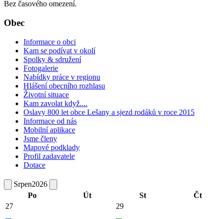
Bez časového omezení.
Obec
Informace o obci
Kam se podívat v okolí
Spolky & sdružení
Fotogalerie
Nabídky práce v regionu
Hlášení obecního rozhlasu
Životní situace
Kam zavolat když....
Oslavy 800 let obce Lešany a sjezd rodáků v roce 2015
Informace od nás
Mobilní aplikace
Jsme členy
Mapové podklady
Profil zadavatele
Dotace
Srpen
2026
Po
Út
St
Čt
27
29