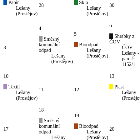
Papír
Sklo
28
30
Lešany
Lešany
(Prostějov)
(Prostějov)
6
4
5
Shrabky z
Směsný
ČOV
komunální
Bioodpad
3
ČOV
odpad
Lešany
Lešany -
Lešany
(Prostějov)
parc.č.
(Prostějov)
1152/1
10
13
Textil
Plast
11
12
Lešany
Lešany
(Prostějov)
(Prostějo
18
19
Směsný
komunální
Bioodpad
17
20
odpad
Lešany
Lešany
(Prostějov)