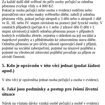
Za každé další dítě svěřené do péče osoby pečující se odměna
pěstouna zvyšuje vždy o 4 000 Kč.
Pokud je osoba pečující nebo osoba v evidenci rodičem nebo
prarodičem otce nebo matky svěřeného dítěte, náleží jí odměna
pěstouna vždy, pokud pečuje alespoň o 3 děti nebo o alespoň 1 dítě
ve II., III. nebo IV. stupni závislosti na pomoci jiné fyzické osoby. V
ostatních případech (pečuje-li o 1 nebo 2 zdravé děti či děti v I.
stupni závislosti) jí náleží odměna pěstouna pouze v případech
hodných zvláštního zřetele, zejména s ohledem na její sociální a
majetkové poměry a s přihlédnutím ke zdravotnímu stavu dítěte.
Odměna pěstouna se pro účely zákonů upravující daně z příjmů,
pojistné na sociální zabezpečení, pojistné na úrazové pojištění a
pojistné na všeobecné zdravotní pojištění považuje za příjem ze
závislé činnosti.
5. Kdo je oprávněn v této věci jednat (podat žádost
apod.)
V této věci je oprávněna jednat osoba pečující a osoba v evidenci.
6. Jaké jsou podmínky a postup pro řešení životní
situace
Nárok na výplatu dávky vzniká osobě pečující a osobě v evidenci