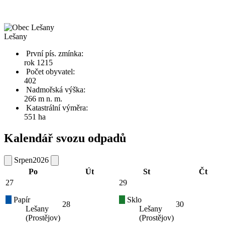
Lešany
První pís. zmínka:
rok 1215
Počet obyvatel:
402
Nadmořská výška:
266 m n. m.
Katastrální výměra:
551 ha
Kalendář svozu odpadů
Srpen
2026
Po
Út
St
Čt
27
29
Papír
Sklo
28
30
Lešany
Lešany
(Prostějov)
(Prostějov)