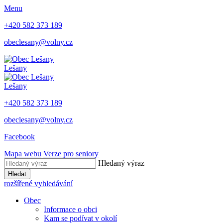
Menu
+420 582 373 189
obeclesany@volny.cz
Lešany
Lešany
+420 582 373 189
obeclesany@volny.cz
Facebook
Mapa webu
Verze pro seniory
Hledaný výraz
Hledat
rozšířené vyhledávání
Obec
Informace o obci
Kam se podívat v okolí