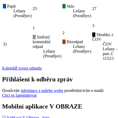
Papír
Sklo
25
27
Lešany
Lešany
(Prostějov)
(Prostějov)
3
1
2
Shrabky z
Směsný
ČOV
komunální
Bioodpad
31
ČOV
odpad
Lešany
Lešany -
Lešany
(Prostějov)
parc.č.
(Prostějov)
1152/1
Kalendář svozu odpadu
Přihlášení k odběru zpráv
Dostávejte
informace z našeho webu
prostřednictvím e-mailů
Chci se zaregistrovat
Mobilní aplikace V OBRAZE