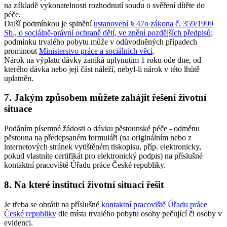
na základě vykonatelnosti rozhodnutí soudu o svěření dítěte do
péče.
Další podmínkou je splnění
ustanovení § 47o zákona č. 359/1999
Sb., o sociálně-právní ochraně dětí, ve znění pozdějších předpisů
;
podmínku trvalého pobytu může v odůvodněných případech
prominout
Ministerstvo práce a sociálních věcí
.
Nárok na výplatu dávky zaniká uplynutím 1 roku ode dne, od
kterého dávka nebo její část náleží, nebyl-li nárok v této lhůtě
uplatněn.
7. Jakým způsobem můžete zahájit řešení životní
situace
Podáním písemné žádosti o dávku pěstounské péče - odměnu
pěstouna na předepsaném formuláři (na originálním nebo z
internetových stránek vytištěném tiskopisu, příp. elektronicky,
pokud vlastníte certifikát pro elektronický podpis) na příslušné
kontaktní pracoviště Úřadu práce České republiky.
8. Na které instituci životní situaci řešit
Je třeba se obrátit na příslušné
kontaktní pracoviště Úřadu práce
České republiky
dle místa trvalého pobytu osoby pečující či osoby v
evidenci.