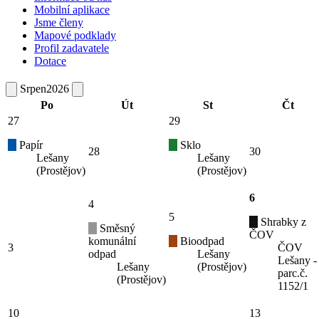
Mobilní aplikace
Jsme členy
Mapové podklady
Profil zadavatele
Dotace
Srpen
2026
Po
Út
St
Čt
27
29
Papír
Sklo
28
30
Lešany
Lešany
(Prostějov)
(Prostějov)
6
4
5
Shrabky z
Směsný
ČOV
komunální
Bioodpad
3
ČOV
odpad
Lešany
Lešany -
Lešany
(Prostějov)
parc.č.
(Prostějov)
1152/1
10
13