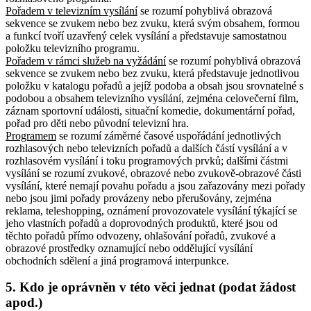
Pořadem v televizním vysílání
se rozumí pohyblivá obrazová
sekvence se zvukem nebo bez zvuku, která svým obsahem, formou
a funkcí tvoří uzavřený celek vysílání a představuje samostatnou
položku televizního programu.
Pořadem v rámci služeb na vyžádání
se rozumí pohyblivá obrazová
sekvence se zvukem nebo bez zvuku, která představuje jednotlivou
položku v katalogu pořadů a jejíž podoba a obsah jsou srovnatelné s
podobou a obsahem televizního vysílání, zejména celovečerní film,
záznam sportovní události, situační komedie, dokumentární pořad,
pořad pro děti nebo původní televizní hra.
Programem
se rozumí záměrné časové uspořádání jednotlivých
rozhlasových nebo televizních pořadů a dalších částí vysílání a v
rozhlasovém vysílání i toku programových prvků; dalšími částmi
vysílání se rozumí zvukové, obrazové nebo zvukově-obrazové části
vysílání, které nemají povahu pořadu a jsou zařazovány mezi pořady
nebo jsou jimi pořady provázeny nebo přerušovány, zejména
reklama, teleshopping, oznámení provozovatele vysílání týkající se
jeho vlastních pořadů a doprovodných produktů, které jsou od
těchto pořadů přímo odvozeny, ohlašování pořadů, zvukové a
obrazové prostředky oznamující nebo oddělující vysílání
obchodních sdělení a jiná programová interpunkce.
5. Kdo je oprávněn v této věci jednat (podat žádost
apod.)