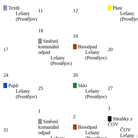
Textil
Plast
11
12
Lešany
Lešany
(Prostějov)
(Prostějo
18
19
Směsný
komunální
Bioodpad
17
20
odpad
Lešany
Lešany
(Prostějov)
(Prostějov)
24
26
Papír
Sklo
25
27
Lešany
Lešany
(Prostějov)
(Prostějov)
3
1
2
Shrabky z
Směsný
ČOV
komunální
Bioodpad
31
ČOV
odpad
Lešany
Lešany -