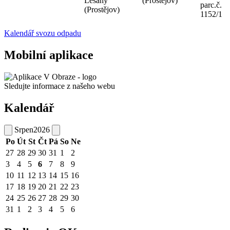
Lešany
(Prostějov)
parc.č.
(Prostějov)
1152/1
Kalendář svozu odpadu
Mobilní aplikace
Sledujte informace z našeho webu
Kalendář
Srpen
2026
Po
Út
St
Čt
Pá
So
Ne
27
28
29
30
31
1
2
3
4
5
6
7
8
9
10
11
12
13
14
15
16
17
18
19
20
21
22
23
24
25
26
27
28
29
30
31
1
2
3
4
5
6