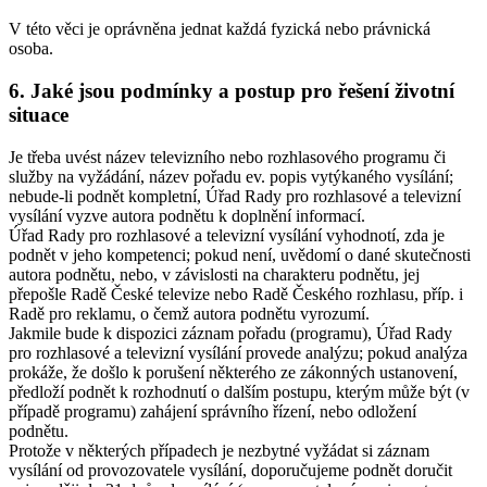
V této věci je oprávněna jednat každá fyzická nebo právnická
osoba.
6. Jaké jsou podmínky a postup pro řešení životní
situace
Je třeba uvést název televizního nebo rozhlasového programu či
služby na vyžádání, název pořadu ev. popis vytýkaného vysílání;
nebude-li podnět kompletní, Úřad Rady pro rozhlasové a televizní
vysílání vyzve autora podnětu k doplnění informací.
Úřad Rady pro rozhlasové a televizní vysílání vyhodnotí, zda je
podnět v jeho kompetenci; pokud není, uvědomí o dané skutečnosti
autora podnětu, nebo, v závislosti na charakteru podnětu, jej
přepošle Radě České televize nebo Radě Českého rozhlasu, příp. i
Radě pro reklamu, o čemž autora podnětu vyrozumí.
Jakmile bude k dispozici záznam pořadu (programu), Úřad Rady
pro rozhlasové a televizní vysílání provede analýzu; pokud analýza
prokáže, že došlo k porušení některého ze zákonných ustanovení,
předloží podnět k rozhodnutí o dalším postupu, kterým může být (v
případě programu) zahájení správního řízení, nebo odložení
podnětu.
Protože v některých případech je nezbytné vyžádat si záznam
vysílání od provozovatele vysílání, doporučujeme podnět doručit