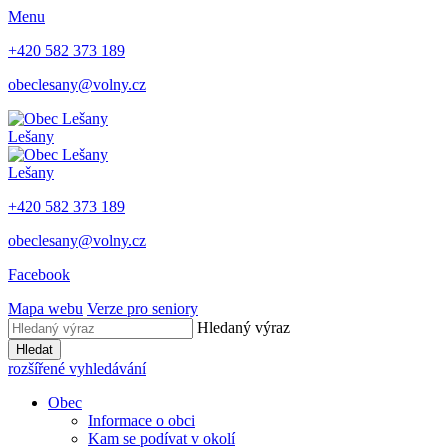
Menu
+420 582 373 189
obeclesany@volny.cz
Lešany
Lešany
+420 582 373 189
obeclesany@volny.cz
Facebook
Mapa webu
Verze pro seniory
Hledaný výraz
Hledat
rozšířené vyhledávání
Obec
Informace o obci
Kam se podívat v okolí