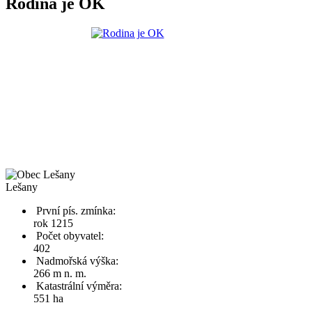
Rodina je OK
Lešany
První pís. zmínka:
rok 1215
Počet obyvatel:
402
Nadmořská výška:
266 m n. m.
Katastrální výměra:
551 ha