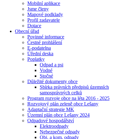
Mobilní aplikace
Jsme členy
Mapové podklady
Profil zadavatele
Dotace
Obecní úřad
Povinné informace
Čestné prohlášení
E-podatelna
Úřední deska
Poplatky
Odpad a psi
Vodné
Stočné
Důležité dokumenty obce
Sbírka právních předpisů územních
samosprávných celků
Program rozvoje obce na léta 2016 - 2025
Rozvojový plán zeleně obce Lešany
Adaptační strategie MK
Územní plán obce Lešany 2024
Odpadové hospodářství
Elektroodpady
Nebezpečné odpady
Obj. a kom. odpady