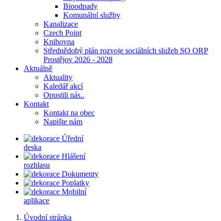
Bioodpady
Komunální služby
Kanalizace
Czech Point
Knihovna
Střednědobý plán rozvoje sociálních služeb SO ORP
Prostějov 2026 - 2028
Aktuálně
Aktuality
Kaledář akcí
Opustili nás..
Kontakt
Kontakt na obec
Napište nám
Úřední
deska
Hlášení
rozhlasu
Dokumenty
Poplatky
Mobilní
aplikace
Úvodní stránka