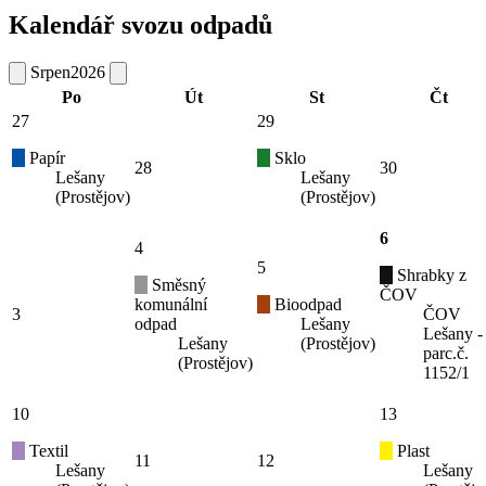
Kalendář svozu odpadů
Srpen
2026
Po
Út
St
Čt
27
29
Papír
Sklo
28
30
Lešany
Lešany
(Prostějov)
(Prostějov)
6
4
5
Shrabky z
Směsný
ČOV
komunální
Bioodpad
3
ČOV
odpad
Lešany
Lešany -
Lešany
(Prostějov)
parc.č.
(Prostějov)
1152/1
10
13
Textil
Plast
11
12
Lešany
Lešany