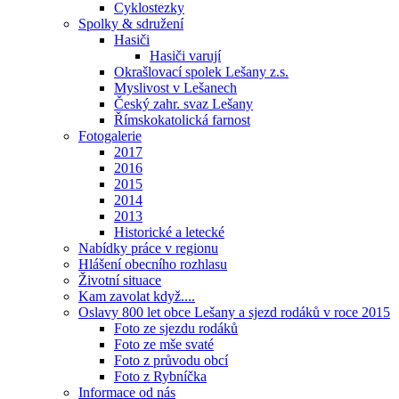
Cyklostezky
Spolky & sdružení
Hasiči
Hasiči varují
Okrašlovací spolek Lešany z.s.
Myslivost v Lešanech
Český zahr. svaz Lešany
Římskokatolická farnost
Fotogalerie
2017
2016
2015
2014
2013
Historické a letecké
Nabídky práce v regionu
Hlášení obecního rozhlasu
Životní situace
Kam zavolat když....
Oslavy 800 let obce Lešany a sjezd rodáků v roce 2015
Foto ze sjezdu rodáků
Foto ze mše svaté
Foto z průvodu obcí
Foto z Rybníčka
Informace od nás