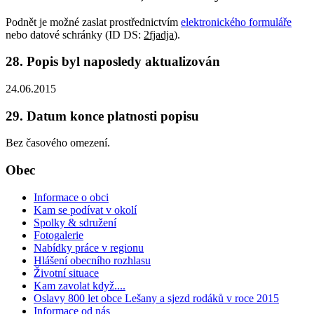
Podnět je možné zaslat prostřednictvím
elektronického formuláře
nebo datové schránky (ID DS:
2fjadja
).
28. Popis byl naposledy aktualizován
24.06.2015
29. Datum konce platnosti popisu
Bez časového omezení.
Obec
Informace o obci
Kam se podívat v okolí
Spolky & sdružení
Fotogalerie
Nabídky práce v regionu
Hlášení obecního rozhlasu
Životní situace
Kam zavolat když....
Oslavy 800 let obce Lešany a sjezd rodáků v roce 2015
Informace od nás