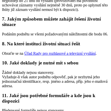
nejpozději do 21 dnů od vysílání (provozovatel má povinnost
uchovávat záznamy vysílání nejméně 30 dnů, proto po uplynutí této
lhůty již záznam vysílání nemusí být k dispozici).
7. Jakým způsobem můžete zahájit řešení životní
situace
Podáním podnětu se všemi požadovanými náležitostmi dle bodu 06.
8. Na které instituci životní situaci řešit
Obraťte se na
Úřad Rady pro rozhlasové a televizní vysílání
.
10. Jaké doklady je nutné mít s sebou
Žádné doklady nejsou stanoveny.
Vyžaduje-li však autor podnětu odpověď, pak je nezbytná jeho
jednoznačná identifikace, resp. jméno a adresa, příp. jeho e-mailová
adresa.
11. Jaké jsou potřebné formuláře a kde jsou k
dispozici
Předepsané formuláře nejsou stanoveny.