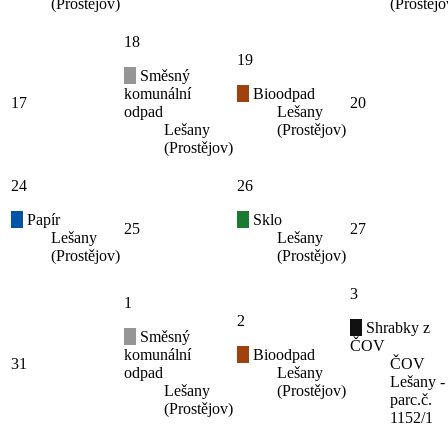
(Prostějov)
(Prostějo
18
19
Směsný
komunální
Bioodpad
17
20
odpad
Lešany
Lešany
(Prostějov)
(Prostějov)
24
26
Papír
Sklo
25
27
Lešany
Lešany
(Prostějov)
(Prostějov)
3
1
2
Shrabky z
Směsný
ČOV
komunální
Bioodpad
31
ČOV
odpad
Lešany
Lešany -
Lešany
(Prostějov)
parc.č.
(Prostějov)
1152/1