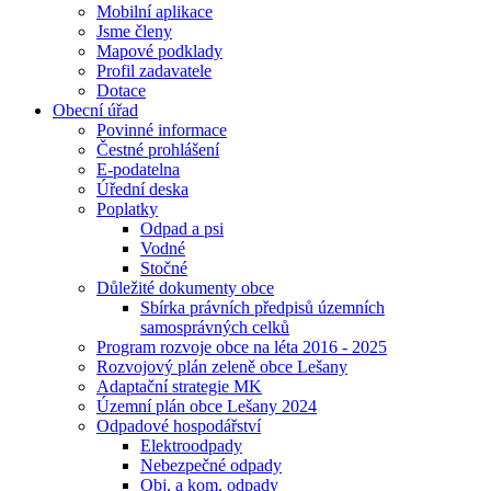
Mobilní aplikace
Jsme členy
Mapové podklady
Profil zadavatele
Dotace
Obecní úřad
Povinné informace
Čestné prohlášení
E-podatelna
Úřední deska
Poplatky
Odpad a psi
Vodné
Stočné
Důležité dokumenty obce
Sbírka právních předpisů územních
samosprávných celků
Program rozvoje obce na léta 2016 - 2025
Rozvojový plán zeleně obce Lešany
Adaptační strategie MK
Územní plán obce Lešany 2024
Odpadové hospodářství
Elektroodpady
Nebezpečné odpady
Obj. a kom. odpady