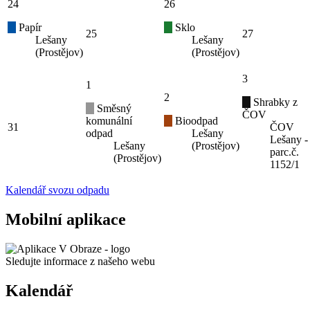
24
26
Papír
Sklo
25
27
Lešany
Lešany
(Prostějov)
(Prostějov)
3
1
2
Shrabky z
Směsný
ČOV
komunální
Bioodpad
31
ČOV
odpad
Lešany
Lešany -
Lešany
(Prostějov)
parc.č.
(Prostějov)
1152/1
Kalendář svozu odpadu
Mobilní aplikace
Sledujte informace z našeho webu
Kalendář