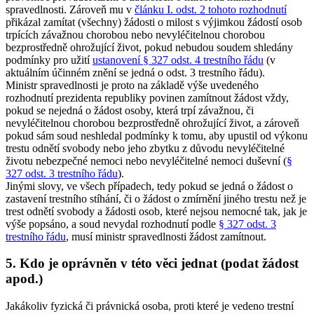
spravedlnosti. Zároveň mu v
článku I. odst. 2 tohoto rozhodnutí
přikázal zamítat (všechny) žádosti o milost s výjimkou žádostí osob
trpících závažnou chorobou nebo nevyléčitelnou chorobou
bezprostředně ohrožující život, pokud nebudou soudem shledány
podmínky pro užití
ustanovení § 327 odst. 4 trestního řádu
(v
aktuálním účinném znění se jedná o odst. 3 trestního řádu).
Ministr spravedlnosti je proto na základě výše uvedeného
rozhodnutí prezidenta republiky povinen zamítnout žádost vždy,
pokud se nejedná o žádost osoby, která trpí závažnou, či
nevyléčitelnou chorobou bezprostředně ohrožující život, a zároveň
pokud sám soud neshledal podmínky k tomu, aby upustil od výkonu
trestu odnětí svobody nebo jeho zbytku z důvodu nevyléčitelné
životu nebezpečné nemoci nebo nevyléčitelné nemoci duševní (
§
327 odst. 3 trestního řádu
).
Jinými slovy, ve všech případech, tedy pokud se jedná o žádost o
zastavení trestního stíhání, či o žádost o zmírnění jiného trestu než je
trest odnětí svobody a žádosti osob, které nejsou nemocné tak, jak je
výše popsáno, a soud nevydal rozhodnutí podle
§ 327 odst. 3
trestního řádu
, musí ministr spravedlnosti žádost zamítnout.
5. Kdo je oprávněn v této věci jednat (podat žádost
apod.)
Jakákoliv fyzická či právnická osoba, proti které je vedeno trestní