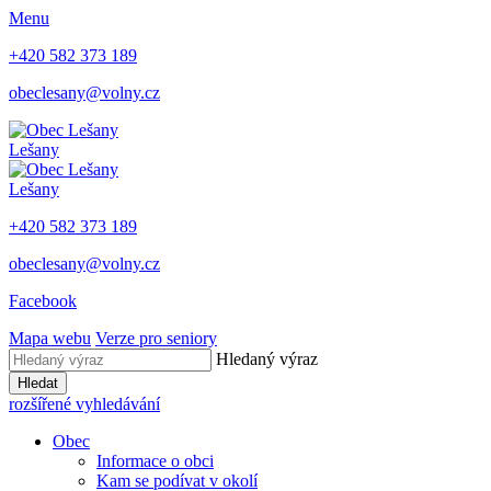
Menu
+420 582 373 189
obeclesany@volny.cz
Lešany
Lešany
+420 582 373 189
obeclesany@volny.cz
Facebook
Mapa webu
Verze pro seniory
Hledaný výraz
Hledat
rozšířené vyhledávání
Obec
Informace o obci
Kam se podívat v okolí