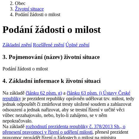
Obec
Životní situace
Podání žádosti o milost
Podání žádosti o milost
Základní znění
Rozšířené znění
Úplné znění
3. Pojmenování (název) životní situace
Podání žádosti o milost
4. Základní informace k životní situaci
Na základě
článku 62 písm. g)
a
článku 63 písm. j) Ústavy České
republiky
je prezident republiky oprávněn udělovat tzv. milost, tedy
jednak odpouštět či zmírňovat tresty uložené soudem a zahlazovat
odsouzení a jednak nařizovat, aby se trestní řízení v určité věci
vůbec nezahajovalo, nebo, bylo-li zahájeno, se v něm
nepokračovalo.
Na základě
rozhodnutí prezidenta republiky č. 378/2013 Sb., o
přenesení pravomoci v řízení o udělení milosti
, přenesl prezident
pravomoc provádět řízení o žádostech o milost na ministra