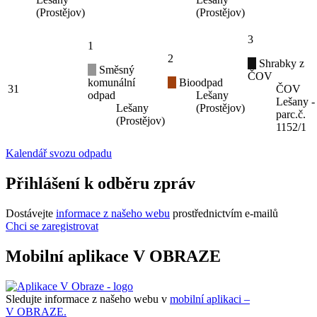
(Prostějov)
(Prostějov)
3
1
2
Shrabky z
Směsný
ČOV
komunální
Bioodpad
31
ČOV
odpad
Lešany
Lešany -
Lešany
(Prostějov)
parc.č.
(Prostějov)
1152/1
Kalendář svozu odpadu
Přihlášení k odběru zpráv
Dostávejte
informace z našeho webu
prostřednictvím e-mailů
Chci se zaregistrovat
Mobilní aplikace V OBRAZE
Sledujte informace z našeho webu v
mobilní aplikaci –
V OBRAZE.