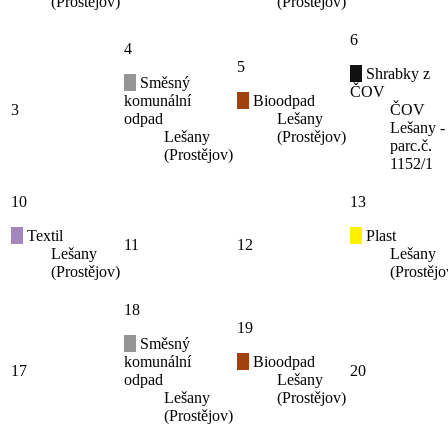
(Prostějov)
(Prostějov)
6
4
5
Shrabky z
Směsný
ČOV
komunální
Bioodpad
3
ČOV
odpad
Lešany
Lešany -
Lešany
(Prostějov)
parc.č.
(Prostějov)
1152/1
10
13
Textil
Plast
11
12
Lešany
Lešany
(Prostějov)
(Prostějo
18
19
Směsný
komunální
Bioodpad
17
20
odpad
Lešany
Lešany
(Prostějov)
(Prostějov)