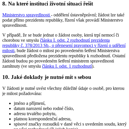
8. Na které instituci životní situaci řešit
Ministerstvo spravedlnosti
- oddělení ústavněprávní; žádost lze také
podat přímo prezidentu republiky, řízení však provádí Ministerstvo
spravedlnosti.
V případě, že se bude jednat o žádost osoby, která trpí nemocí či
chorobou ve smyslu
článku I. odst. 2 rozhodnutí prezidenta
republiky č. 378/2013 Sb., o přenesení pravomoci v řízení o udělení
milosti
, bude žádost o milost po provedeném šetření Ministerstva
spravedlnosti předložena prezidentu republiky k rozhodnutí. Ostatní
žádosti budou po provedeném šetření ministrem spravedlnosti
zamítnuty (ve smyslu
článku I. odst. 1 rozhodnutí
).
10. Jaké doklady je nutné mít s sebou
V žádosti je nutné uvést všechny důležité údaje o osobě, pro kterou
je milost požadována:
jméno a příjmení,
datum narození nebo rodné číslo,
adresu trvalého pobytu,
platnou korespondenční adresu,
spisové značky rozsudků v dané věci s uvedením soudu, který