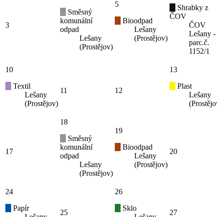
5
Shrabky z
Směsný
ČOV
komunální
Bioodpad
3
ČOV
odpad
Lešany
Lešany -
Lešany
(Prostějov)
parc.č.
(Prostějov)
1152/1
10
13
Textil
Plast
11
12
Lešany
Lešany
(Prostějov)
(Prostějo
18
19
Směsný
komunální
Bioodpad
17
20
odpad
Lešany
Lešany
(Prostějov)
(Prostějov)
24
26
Papír
Sklo
25
27
Lešany
Lešany