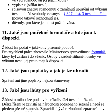
ve věci rozhodoval (či jejich kopie),
výpis z rejstříku trestů,
spisovou značku rozhodnutí o zamítnutí upuštění od výkonu
trestu odnětí svobody ve smyslu
§ 327 odst. 3 trestního řádu
(pokud takové rozhodnutí je),
důvody, pro které je milost požadována.
11. Jaké jsou potřebné formuláře a kde jsou k
dispozici
Žádost lze podat v jakékoliv písemné podobě.
Pro zrychlení práce zhotovilo Ministerstvo spravedlnosti
formulář
,
který byl zaslán i do věznic. Osoby vazebně stíhané i osoby ve
výkonu trestu jej proto mají k dispozici.
12. Jaké jsou poplatky a jak je lze uhradit
Správní ani jiné poplatky nejsou stanoveny.
13. Jaké jsou lhůty pro vyřízení
Žádost o milost lze podat v kterékoliv fázi trestního řízení.
Délka řízení je závislá na náročnosti potřebného šetření a nedá se
předem přesně stanovit. Zpravidla bývá rozhodnutí zpracováno v