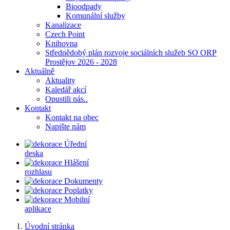
Bioodpady
Komunální služby
Kanalizace
Czech Point
Knihovna
Střednědobý plán rozvoje sociálních služeb SO ORP
Prostějov 2026 - 2028
Aktuálně
Aktuality
Kaledář akcí
Opustili nás..
Kontakt
Kontakt na obec
Napište nám
Úřední
deska
Hlášení
rozhlasu
Dokumenty
Poplatky
Mobilní
aplikace
Úvodní stránka