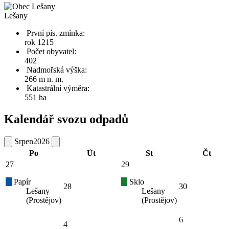
Lešany
První pís. zmínka:
rok 1215
Počet obyvatel:
402
Nadmořská výška:
266 m n. m.
Katastrální výměra:
551 ha
Kalendář svozu odpadů
Srpen
2026
Po
Út
St
Čt
27
29
Papír
Sklo
28
30
Lešany
Lešany
(Prostějov)
(Prostějov)
6
4