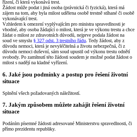
řízení, či která vykonává trest.
Žádost může podat i jiná osoba (právnická či fyzická), která má
zájem na tom, aby byla milost udělena osobě trestně stíhané či osobě
vykonávající trest.
Vzhledem k omezení vyplývajícím pro ministra spravedlnosti je
vhodné, aby osoba žádající o milost, která je ve výkonu trestu a chce
žádat o milost ze zdravotních důvodů, nejprve podala žádost na
soud ve smyslu
§ 327 odst. 3 trestního řádu
. Tedy žádost, aby z
důvodu nemoci, která je nevyléčitelná a životu nebezpečná, či z
důvodu nemoci duševní, sám soud upustil od výkonu trestu odnětí
svobody. Po zamítnutí této žádosti soudem je možné podat žádost o
milost s nadějí na kladné vyřízení.
6. Jaké jsou podmínky a postup pro řešení životní
situace
Splnění všech požadovaných náležitostí.
7. Jakým způsobem můžete zahájit řešení životní
situace
Podáním písemné žádosti adresované Ministerstvu spravedlnosti, či
přímo prezidentu republiky.