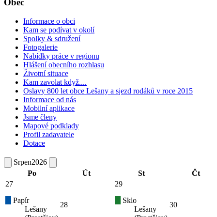
Obec
Informace o obci
Kam se podívat v okolí
Spolky & sdružení
Fotogalerie
Nabídky práce v regionu
Hlášení obecního rozhlasu
Životní situace
Kam zavolat když....
Oslavy 800 let obce Lešany a sjezd rodáků v roce 2015
Informace od nás
Mobilní aplikace
Jsme členy
Mapové podklady
Profil zadavatele
Dotace
Srpen
2026
Po
Út
St
Čt
27
29
Papír
Sklo
28
30
Lešany
Lešany