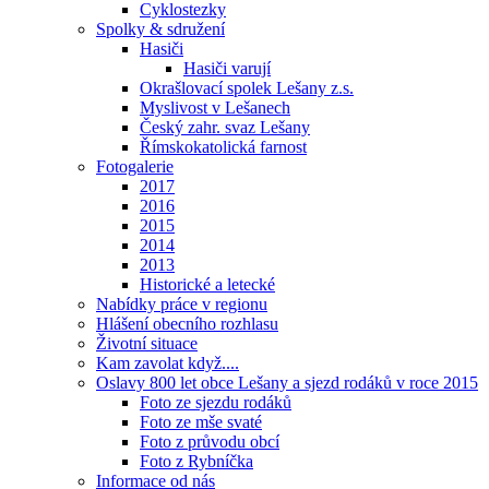
Cyklostezky
Spolky & sdružení
Hasiči
Hasiči varují
Okrašlovací spolek Lešany z.s.
Myslivost v Lešanech
Český zahr. svaz Lešany
Římskokatolická farnost
Fotogalerie
2017
2016
2015
2014
2013
Historické a letecké
Nabídky práce v regionu
Hlášení obecního rozhlasu
Životní situace
Kam zavolat když....
Oslavy 800 let obce Lešany a sjezd rodáků v roce 2015
Foto ze sjezdu rodáků
Foto ze mše svaté
Foto z průvodu obcí
Foto z Rybníčka
Informace od nás