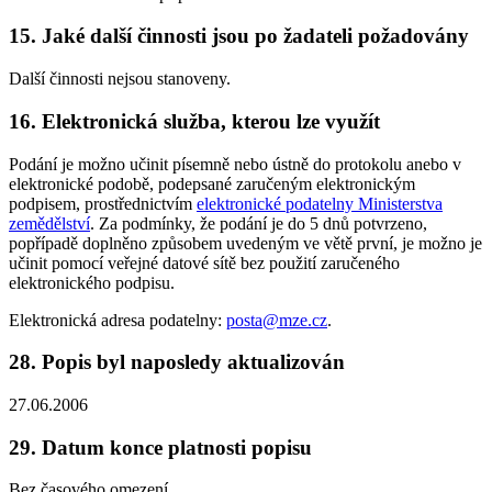
15. Jaké další činnosti jsou po žadateli požadovány
Další činnosti nejsou stanoveny.
16. Elektronická služba, kterou lze využít
Podání je možno učinit písemně nebo ústně do protokolu anebo v
elektronické podobě, podepsané zaručeným elektronickým
podpisem, prostřednictvím
elektronické podatelny Ministerstva
zemědělství
. Za podmínky, že podání je do 5 dnů potvrzeno,
popřípadě doplněno způsobem uvedeným ve větě první, je možno je
učinit pomocí veřejné datové sítě bez použití zaručeného
elektronického podpisu.
Elektronická adresa podatelny:
posta@mze.cz
.
28. Popis byl naposledy aktualizován
27.06.2006
29. Datum konce platnosti popisu
Bez časového omezení.