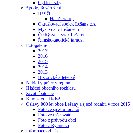
Cyklostezky
Spolky & sdružení
Hasiči
Hasiči varují
Okrašlovací spolek Lešany z.s.
Myslivost v Lešanech
Český zahr. svaz Lešany
Římskokatolická farnost
Fotogalerie
2017
2016
2015
2014
2013
Historické a letecké
Nabídky práce v regionu
Hlášení obecního rozhlasu
Životní situace
Kam zavolat když....
Oslavy 800 let obce Lešany a sjezd rodáků v roce 2015
Foto ze sjezdu rodáků
Foto ze mše svaté
Foto z průvodu obcí
Foto z Rybníčka
Informace od nás