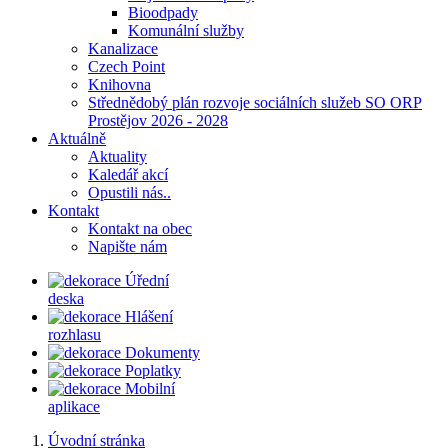
Bioodpady
Komunální služby
Kanalizace
Czech Point
Knihovna
Střednědobý plán rozvoje sociálních služeb SO ORP
Prostějov 2026 - 2028
Aktuálně
Aktuality
Kaledář akcí
Opustili nás..
Kontakt
Kontakt na obec
Napište nám
Úřední
deska
Hlášení
rozhlasu
Dokumenty
Poplatky
Mobilní
aplikace
Úvodní stránka