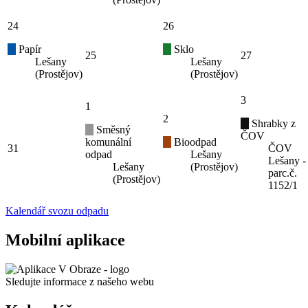
24
26
Papír
Sklo
25
27
Lešany
Lešany
(Prostějov)
(Prostějov)
3
1
2
Shrabky z
Směsný
ČOV
komunální
Bioodpad
31
ČOV
odpad
Lešany
Lešany -
Lešany
(Prostějov)
parc.č.
(Prostějov)
1152/1
Kalendář svozu odpadu
Mobilní aplikace
Sledujte informace z našeho webu