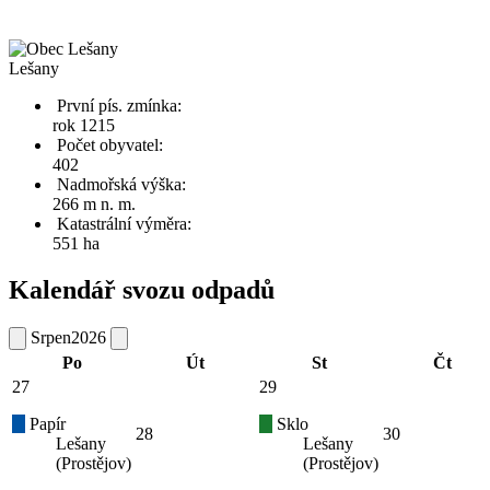
Lešany
První pís. zmínka:
rok 1215
Počet obyvatel:
402
Nadmořská výška:
266 m n. m.
Katastrální výměra:
551 ha
Kalendář svozu odpadů
Srpen
2026
Po
Út
St
Čt
27
29
Papír
Sklo
28
30
Lešany
Lešany
(Prostějov)
(Prostějov)