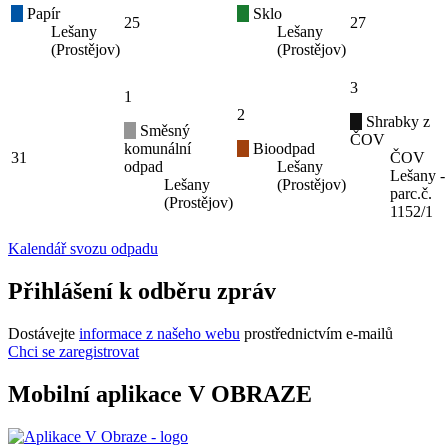
Papír
Sklo
25
27
Lešany
Lešany
(Prostějov)
(Prostějov)
3
1
2
Shrabky z
Směsný
ČOV
komunální
Bioodpad
31
ČOV
odpad
Lešany
Lešany -
Lešany
(Prostějov)
parc.č.
(Prostějov)
1152/1
Kalendář svozu odpadu
Přihlášení k odběru zpráv
Dostávejte
informace z našeho webu
prostřednictvím e-mailů
Chci se zaregistrovat
Mobilní aplikace V OBRAZE