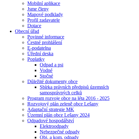
Mobilní aplikace
Jsme členy
Mapové podklady
Profil zadavatele
Dotace
Obecní úřad
Povinné informace
Čestné prohlášení
E-podatelna
Úřední deska
Poplatky
Odpad a psi
Vodné
Stočné
Důležité dokumenty obce
Sbírka právních předpisů územních
samosprávných celků
Program rozvoje obce na léta 2016 - 2025
Rozvojový plán zeleně obce Lešany
Adaptační strategie MK
Územní plán obce Lešany 2024
Odpadové hospodářství
Elektroodpady
Nebezpečné odpady
Obj. a kom. odpady