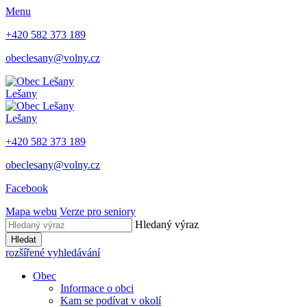
Menu
+420 582 373 189
obeclesany@volny.cz
Lešany
Lešany
+420 582 373 189
obeclesany@volny.cz
Facebook
Mapa webu
Verze pro seniory
Hledaný výraz
Hledat
rozšířené vyhledávání
Obec
Informace o obci
Kam se podívat v okolí