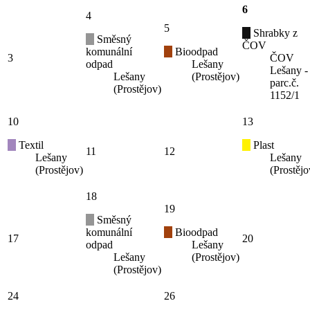
6
4
5
Shrabky z
Směsný
ČOV
komunální
Bioodpad
3
ČOV
odpad
Lešany
Lešany -
Lešany
(Prostějov)
parc.č.
(Prostějov)
1152/1
10
13
Textil
Plast
11
12
Lešany
Lešany
(Prostějov)
(Prostějo
18
19
Směsný
komunální
Bioodpad
17
20
odpad
Lešany
Lešany
(Prostějov)
(Prostějov)
24
26