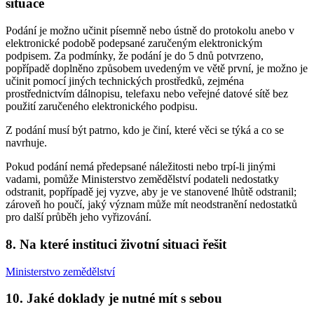
situace
Podání je možno učinit písemně nebo ústně do protokolu anebo v
elektronické podobě podepsané zaručeným elektronickým
podpisem. Za podmínky, že podání je do 5 dnů potvrzeno,
popřípadě doplněno způsobem uvedeným ve větě první, je možno je
učinit pomocí jiných technických prostředků, zejména
prostřednictvím dálnopisu, telefaxu nebo veřejné datové sítě bez
použití zaručeného elektronického podpisu.
Z podání musí být patrno, kdo je činí, které věci se týká a co se
navrhuje.
Pokud podání nemá předepsané náležitosti nebo trpí-li jinými
vadami, pomůže Ministerstvo zemědělství podateli nedostatky
odstranit, popřípadě jej vyzve, aby je ve stanovené lhůtě odstranil;
zároveň ho poučí, jaký význam může mít neodstranění nedostatků
pro další průběh jeho vyřizování.
8. Na které instituci životní situaci řešit
Ministerstvo zemědělství
10. Jaké doklady je nutné mít s sebou