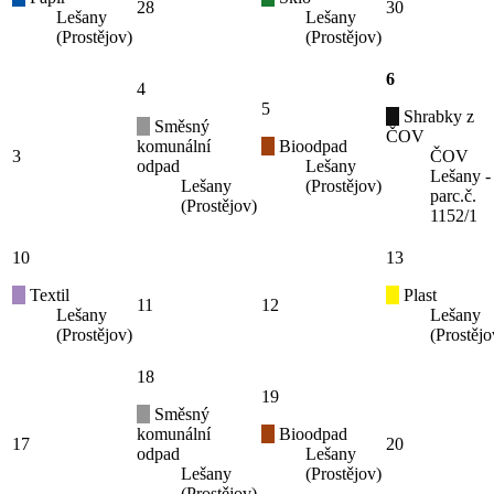
28
30
Lešany
Lešany
(Prostějov)
(Prostějov)
6
4
5
Shrabky z
Směsný
ČOV
komunální
Bioodpad
3
ČOV
odpad
Lešany
Lešany -
Lešany
(Prostějov)
parc.č.
(Prostějov)
1152/1
10
13
Textil
Plast
11
12
Lešany
Lešany
(Prostějov)
(Prostějo
18
19
Směsný
komunální
Bioodpad
17
20
odpad
Lešany
Lešany
(Prostějov)
(Prostějov)