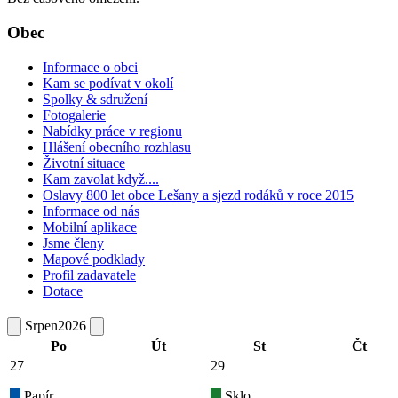
Obec
Informace o obci
Kam se podívat v okolí
Spolky & sdružení
Fotogalerie
Nabídky práce v regionu
Hlášení obecního rozhlasu
Životní situace
Kam zavolat když....
Oslavy 800 let obce Lešany a sjezd rodáků v roce 2015
Informace od nás
Mobilní aplikace
Jsme členy
Mapové podklady
Profil zadavatele
Dotace
Srpen
2026
Po
Út
St
Čt
27
29
Papír
Sklo