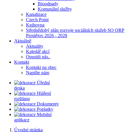
Bioodpady
Komunální služby
Kanalizace
Czech Point
Knihovna
Střednědobý plán rozvoje sociálních služeb SO ORP
Prostějov 2026 - 2028
Aktuálně
Aktuality
Kaledář akcí
Opustili nás..
Kontakt
Kontakt na obec
Napište nám
Úřední
deska
Hlášení
rozhlasu
Dokumenty
Poplatky
Mobilní
aplikace
Úvodní stránka