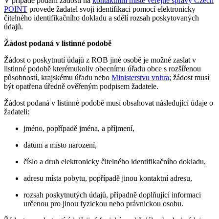
V případě podání žádosti na
kontaktním místě veřejné správy Czech
POINT
provede žadatel svoji identifikaci pomocí elektronicky
čitelného identifikačního dokladu a sdělí rozsah poskytovaných
údajů.
Žádost podaná v listinné podobě
Žádost o poskytnutí údajů z ROB jiné osobě je možné zaslat v
listinné podobě kterémukoliv obecnímu úřadu obce s rozšířenou
působností, krajskému úřadu nebo
Ministerstvu vnitra
; žádost musí
být opatřena úředně ověřeným podpisem žadatele.
Žádost podaná v listinné podobě musí obsahovat následující údaje o
žadateli:
jméno, popřípadě jména, a příjmení,
datum a místo narození,
číslo a druh elektronicky čitelného identifikačního dokladu,
adresu místa pobytu, popřípadě jinou kontaktní adresu,
rozsah poskytnutých údajů, případně doplňující informaci
určenou pro jinou fyzickou nebo právnickou osobu.