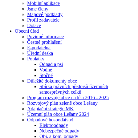
Mobilní aplikace
Jsme členy
Mapové podklady
Profil zadavatele
Dotace
Obecní úřad
Povinné informace
Čestné prohlášení
E-podatelna
Úřední deska
Poplatky
Odpad a psi
Vodné
Stočné
Důležité dokumenty obce
Sbírka právních předpisů územních
samosprávných celků
Program rozvoje obce na léta 2016 - 2025
Rozvojový plán zeleně obce Lešany
Adaptační strategie MK
Územní plán obce Lešany 2024
Odpadové hospodářství
Elektroodpady
Nebezpečné odpady
Obj. a kom. odpady