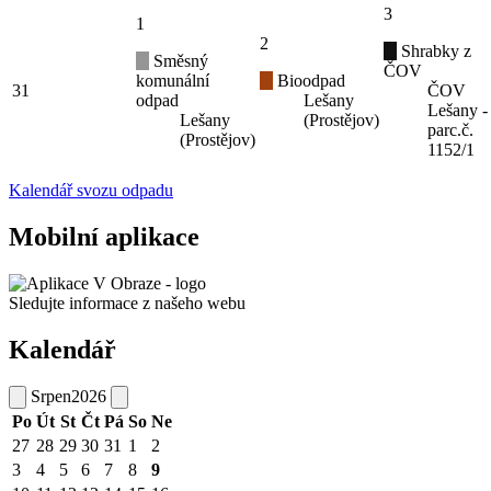
3
1
2
Shrabky z
Směsný
ČOV
komunální
Bioodpad
31
ČOV
odpad
Lešany
Lešany -
Lešany
(Prostějov)
parc.č.
(Prostějov)
1152/1
Kalendář svozu odpadu
Mobilní aplikace
Sledujte informace z našeho webu
Kalendář
Srpen
2026
Po
Út
St
Čt
Pá
So
Ne
27
28
29
30
31
1
2
3
4
5
6
7
8
9