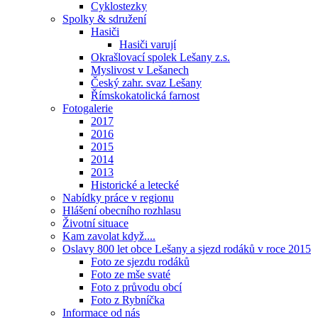
Cyklostezky
Spolky & sdružení
Hasiči
Hasiči varují
Okrašlovací spolek Lešany z.s.
Myslivost v Lešanech
Český zahr. svaz Lešany
Římskokatolická farnost
Fotogalerie
2017
2016
2015
2014
2013
Historické a letecké
Nabídky práce v regionu
Hlášení obecního rozhlasu
Životní situace
Kam zavolat když....
Oslavy 800 let obce Lešany a sjezd rodáků v roce 2015
Foto ze sjezdu rodáků
Foto ze mše svaté
Foto z průvodu obcí
Foto z Rybníčka
Informace od nás