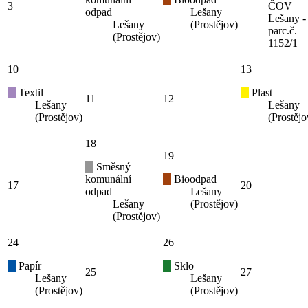
3
ČOV
odpad
Lešany
Lešany -
Lešany
(Prostějov)
parc.č.
(Prostějov)
1152/1
10
13
Textil
Plast
11
12
Lešany
Lešany
(Prostějov)
(Prostějo
18
19
Směsný
komunální
Bioodpad
17
20
odpad
Lešany
Lešany
(Prostějov)
(Prostějov)
24
26
Papír
Sklo
25
27
Lešany
Lešany
(Prostějov)
(Prostějov)