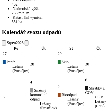
402
Nadmořská výška:
266 m n. m.
Katastrální výměra:
551 ha
Kalendář svozu odpadů
Srpen
2026
Po
Út
St
Čt
27
29
Papír
Sklo
28
30
Lešany
Lešany
(Prostějov)
(Prostějov)
6
4
5
Shrabky z
Směsný
ČOV
komunální
Bioodpad
3
ČOV
odpad
Lešany
Lešany -
Lešany
(Prostějov)
parc.č.
(Prostějov)