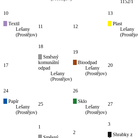
1152/1
10
13
Textil
Plast
11
12
Lešany
Lešany
(Prostějov)
(Prostějo
18
19
Směsný
komunální
Bioodpad
17
20
odpad
Lešany
Lešany
(Prostějov)
(Prostějov)
24
26
Papír
Sklo
25
27
Lešany
Lešany
(Prostějov)
(Prostějov)
3
1
2
Shrabky z
Směsný