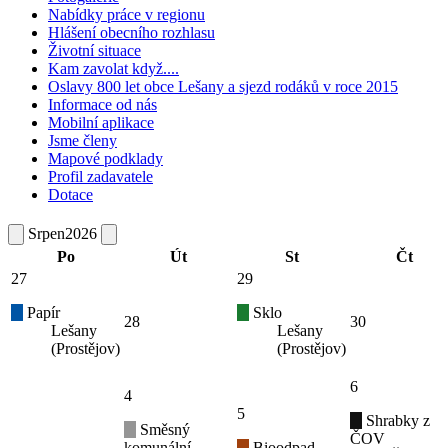
Nabídky práce v regionu
Hlášení obecního rozhlasu
Životní situace
Kam zavolat když....
Oslavy 800 let obce Lešany a sjezd rodáků v roce 2015
Informace od nás
Mobilní aplikace
Jsme členy
Mapové podklady
Profil zadavatele
Dotace
Srpen
2026
Po
Út
St
Čt
27
29
Papír
Sklo
28
30
Lešany
Lešany
(Prostějov)
(Prostějov)
6
4
5
Shrabky z
Směsný
ČOV
komunální
Bioodpad