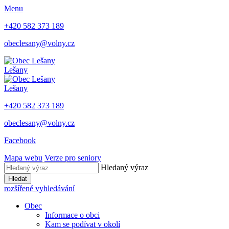
Menu
+420 582 373 189
obeclesany@volny.cz
Lešany
Lešany
+420 582 373 189
obeclesany@volny.cz
Facebook
Mapa webu
Verze pro seniory
Hledaný výraz
Hledat
rozšířené vyhledávání
Obec
Informace o obci
Kam se podívat v okolí