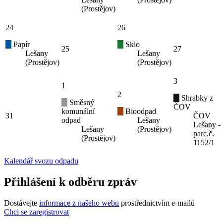
(Prostějov)
24
26
Papír
Sklo
25
27
Lešany
Lešany
(Prostějov)
(Prostějov)
3
1
2
Shrabky z
Směsný
ČOV
komunální
Bioodpad
31
ČOV
odpad
Lešany
Lešany -
Lešany
(Prostějov)
parc.č.
(Prostějov)
1152/1
Kalendář svozu odpadu
Přihlášení k odběru zpráv
Dostávejte
informace z našeho webu
prostřednictvím e-mailů
Chci se zaregistrovat