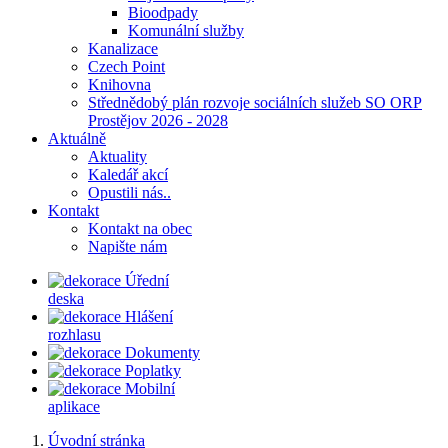
Bioodpady
Komunální služby
Kanalizace
Czech Point
Knihovna
Střednědobý plán rozvoje sociálních služeb SO ORP
Prostějov 2026 - 2028
Aktuálně
Aktuality
Kaledář akcí
Opustili nás..
Kontakt
Kontakt na obec
Napište nám
Úřední
deska
Hlášení
rozhlasu
Dokumenty
Poplatky
Mobilní
aplikace
Úvodní stránka