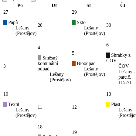
Po
Út
St
Čt
27
29
Papír
Sklo
28
30
Lešany
Lešany
(Prostějov)
(Prostějov)
6
4
5
Shrabky z
Směsný
ČOV
komunální
Bioodpad
3
ČOV
odpad
Lešany
Lešany -
Lešany
(Prostějov)
parc.č.
(Prostějov)
1152/1
10
13
Textil
Plast
11
12
Lešany
Lešany
(Prostějov)
(Prostějo
18
19