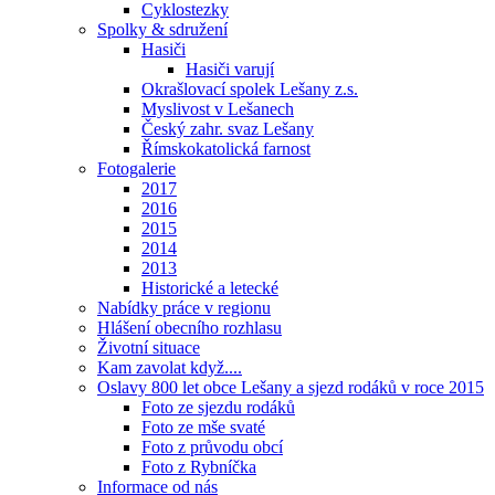
Cyklostezky
Spolky & sdružení
Hasiči
Hasiči varují
Okrašlovací spolek Lešany z.s.
Myslivost v Lešanech
Český zahr. svaz Lešany
Římskokatolická farnost
Fotogalerie
2017
2016
2015
2014
2013
Historické a letecké
Nabídky práce v regionu
Hlášení obecního rozhlasu
Životní situace
Kam zavolat když....
Oslavy 800 let obce Lešany a sjezd rodáků v roce 2015
Foto ze sjezdu rodáků
Foto ze mše svaté
Foto z průvodu obcí
Foto z Rybníčka
Informace od nás