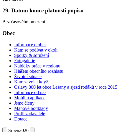
29. Datum konce platnosti popisu
Bez časového omezení.
Obec
Informace o obci
Kam se podívat v okolí
Spolky & sdružení
Fotogalerie
Nabídky práce v regionu
Hlášení obecního rozhlasu
Životní situace
Kam zavolat když....
Oslavy 800 let obce Lešany a sjezd rodáků v roce 2015
Informace od nás
Mobilní aplikace
Jsme členy
Mapové podklady
Profil zadavatele
Dotace
Srpen
2026