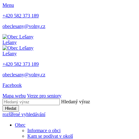
Menu
+420 582 373 189
obeclesany@volny.cz
Lešany
Lešany
+420 582 373 189
obeclesany@volny.cz
Facebook
Mapa webu
Verze pro seniory
Hledaný výraz
Hledat
rozšířené vyhledávání
Obec
Informace o obci
Kam se podívat v okolí