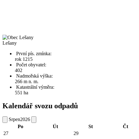
Lešany
První pís. zmínka:
rok 1215
Počet obyvatel:
402
Nadmořská výška:
266 m n. m.
Katastrální výměra:
551 ha
Kalendář svozu odpadů
Srpen
2026
Po
Út
St
Čt
27
29