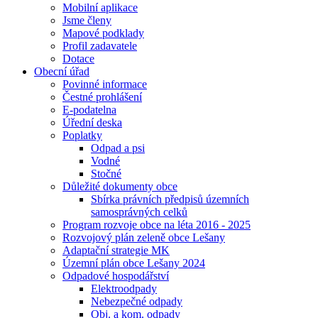
Mobilní aplikace
Jsme členy
Mapové podklady
Profil zadavatele
Dotace
Obecní úřad
Povinné informace
Čestné prohlášení
E-podatelna
Úřední deska
Poplatky
Odpad a psi
Vodné
Stočné
Důležité dokumenty obce
Sbírka právních předpisů územních
samosprávných celků
Program rozvoje obce na léta 2016 - 2025
Rozvojový plán zeleně obce Lešany
Adaptační strategie MK
Územní plán obce Lešany 2024
Odpadové hospodářství
Elektroodpady
Nebezpečné odpady
Obj. a kom. odpady