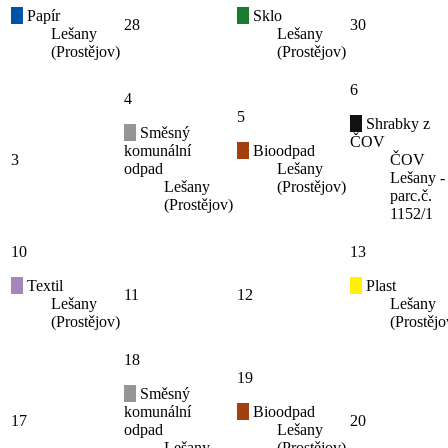
Papír
Sklo
28
30
Lešany
Lešany
(Prostějov)
(Prostějov)
6
4
5
Shrabky z
Směsný
ČOV
komunální
Bioodpad
3
ČOV
odpad
Lešany
Lešany -
Lešany
(Prostějov)
parc.č.
(Prostějov)
1152/1
10
13
Textil
Plast
11
12
Lešany
Lešany
(Prostějov)
(Prostějo
18
19
Směsný
komunální
Bioodpad
17
20
odpad
Lešany
Lešany
(Prostějov)