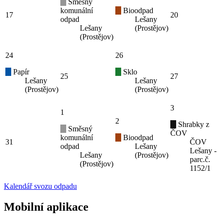
Směsný
komunální
Bioodpad
17
20
odpad
Lešany
Lešany
(Prostějov)
(Prostějov)
24
26
Papír
Sklo
25
27
Lešany
Lešany
(Prostějov)
(Prostějov)
3
1
2
Shrabky z
Směsný
ČOV
komunální
Bioodpad
31
ČOV
odpad
Lešany
Lešany -
Lešany
(Prostějov)
parc.č.
(Prostějov)
1152/1
Kalendář svozu odpadu
Mobilní aplikace