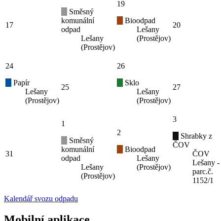
19
Směsný
komunální
Bioodpad
17
20
odpad
Lešany
Lešany
(Prostějov)
(Prostějov)
24
26
Papír
Sklo
25
27
Lešany
Lešany
(Prostějov)
(Prostějov)
3
1
2
Shrabky z
Směsný
ČOV
komunální
Bioodpad
31
ČOV
odpad
Lešany
Lešany -
Lešany
(Prostějov)
parc.č.
(Prostějov)
1152/1
Kalendář svozu odpadu
Mobilní aplikace