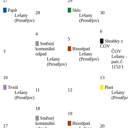
27
29
Papír
Sklo
28
30
Lešany
Lešany
(Prostějov)
(Prostějov)
6
4
5
Shrabky z
Směsný
ČOV
komunální
Bioodpad
3
ČOV
odpad
Lešany
Lešany -
Lešany
(Prostějov)
parc.č.
(Prostějov)
1152/1
10
13
Textil
Plast
11
12
Lešany
Lešany
(Prostějov)
(Prostějo
18
19
Směsný
komunální
Bioodpad
17
20