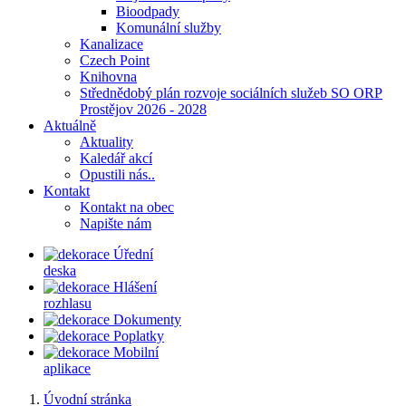
Bioodpady
Komunální služby
Kanalizace
Czech Point
Knihovna
Střednědobý plán rozvoje sociálních služeb SO ORP
Prostějov 2026 - 2028
Aktuálně
Aktuality
Kaledář akcí
Opustili nás..
Kontakt
Kontakt na obec
Napište nám
Úřední
deska
Hlášení
rozhlasu
Dokumenty
Poplatky
Mobilní
aplikace
Úvodní stránka