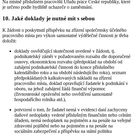
Na místně příslušném pracovišti Úřadu práce České republiky, které
je určeno podle bydliště uchazeče o zaměstnání.
10. Jaké doklady je nutné mít s sebou
K žádosti o poskytnutí příspěvku na zřízení společensky účelného
pracovního místa pro výkon samostatné výdělečné činnosti je třeba
doložit:
doklady osvědčující skutečnosti uvedené v žádosti, tj.
podnikatelský záměr v požadovaném rozsahu dle doporučené
osnovy, ekonomickou rozvahu (předpoklad na období od
zahájení podnikatelské činnosti do konce příslušného
kalendářního roku a na období následujícího roku), seznam
předpokládaných kalkulovaných nákladů na zřízení
pracovního místa, doklad opravňující žadatele k podnikání v
oboru, na jehož zahájení žádá finanční výpomoc
(živnostenské oprávnění nebo osvědčení samostatně
hospodařícího rolníka atd.),
potvrzení o tom, že žadatel nemá v evidenci daní zachyceny
daňové nedoplatky vedené příslušným finančním nebo celním
úřadem, nemá nedoplatek na pojistném a na penále na veřejné
zdravotní pojištění nebo na pojistném a na penále na
sociálním zabezpečení a příspěvku na státní politiku