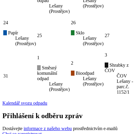
odpad
Lešany
Lešany
(Prostějov)
(Prostějov)
24
26
Papír
Sklo
25
27
Lešany
Lešany
(Prostějov)
(Prostějov)
3
1
2
Shrabky z
Směsný
ČOV
komunální
Bioodpad
31
ČOV
odpad
Lešany
Lešany -
Lešany
(Prostějov)
parc.č.
(Prostějov)
1152/1
Kalendář svozu odpadu
Přihlášení k odběru zpráv
Dostávejte
informace z našeho webu
prostřednictvím e-mailů
Chci se zaregistrovat