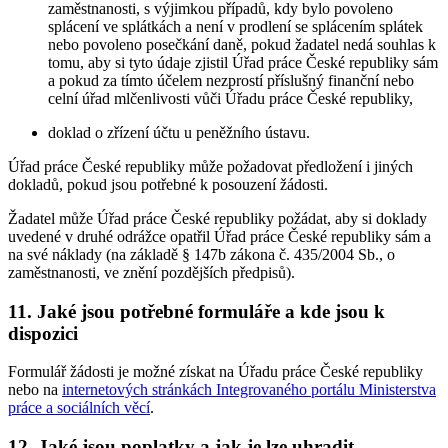
zaměstnanosti, s výjimkou případů, kdy bylo povoleno
splácení ve splátkách a není v prodlení se splácením splátek
nebo povoleno posečkání daně, pokud žadatel nedá souhlas k
tomu, aby si tyto údaje zjistil Úřad práce České republiky sám
a pokud za tímto účelem nezprostí příslušný finanční nebo
celní úřad mlčenlivosti vůči Úřadu práce České republiky,
doklad o zřízení účtu u peněžního ústavu.
Úřad práce České republiky může požadovat předložení i jiných
dokladů, pokud jsou potřebné k posouzení žádosti.
Žadatel může Úřad práce České republiky požádat, aby si doklady
uvedené v druhé odrážce opatřil Úřad práce České republiky sám a
na své náklady (na základě § 147b zákona č. 435/2004 Sb., o
zaměstnanosti, ve znění pozdějších předpisů).
11. Jaké jsou potřebné formuláře a kde jsou k
dispozici
Formulář žádosti je možné získat na Úřadu práce České republiky
nebo na
internetových stránkách Integrovaného portálu Ministerstva
práce a sociálních věcí
.
12. Jaké jsou poplatky a jak je lze uhradit