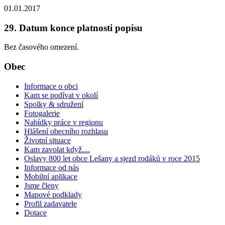
01.01.2017
29. Datum konce platnosti popisu
Bez časového omezení.
Obec
Informace o obci
Kam se podívat v okolí
Spolky & sdružení
Fotogalerie
Nabídky práce v regionu
Hlášení obecního rozhlasu
Životní situace
Kam zavolat když....
Oslavy 800 let obce Lešany a sjezd rodáků v roce 2015
Informace od nás
Mobilní aplikace
Jsme členy
Mapové podklady
Profil zadavatele
Dotace