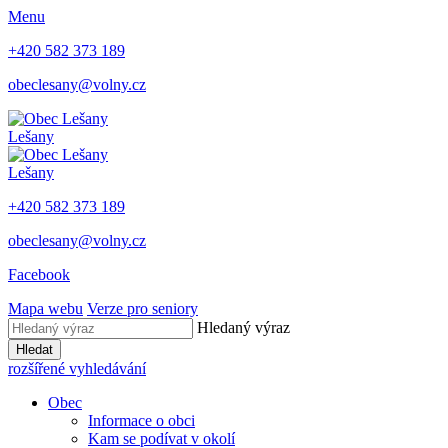
Menu
+420 582 373 189
obeclesany@volny.cz
Lešany
Lešany
+420 582 373 189
obeclesany@volny.cz
Facebook
Mapa webu
Verze pro seniory
Hledaný výraz
Hledat
rozšířené vyhledávání
Obec
Informace o obci
Kam se podívat v okolí