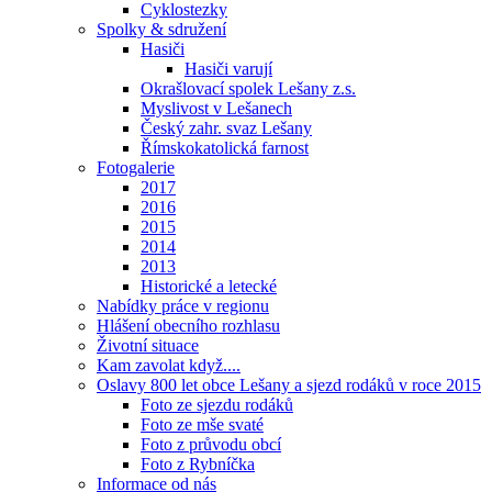
Cyklostezky
Spolky & sdružení
Hasiči
Hasiči varují
Okrašlovací spolek Lešany z.s.
Myslivost v Lešanech
Český zahr. svaz Lešany
Římskokatolická farnost
Fotogalerie
2017
2016
2015
2014
2013
Historické a letecké
Nabídky práce v regionu
Hlášení obecního rozhlasu
Životní situace
Kam zavolat když....
Oslavy 800 let obce Lešany a sjezd rodáků v roce 2015
Foto ze sjezdu rodáků
Foto ze mše svaté
Foto z průvodu obcí
Foto z Rybníčka
Informace od nás