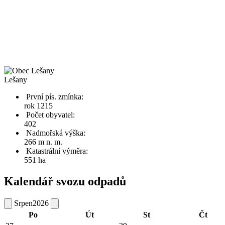
Lešany
První pís. zmínka:
rok 1215
Počet obyvatel:
402
Nadmořská výška:
266 m n. m.
Katastrální výměra:
551 ha
Kalendář svozu odpadů
Srpen
2026
Po
Út
St
Čt