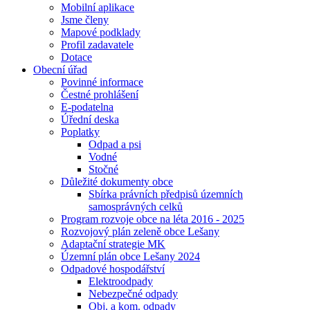
Mobilní aplikace
Jsme členy
Mapové podklady
Profil zadavatele
Dotace
Obecní úřad
Povinné informace
Čestné prohlášení
E-podatelna
Úřední deska
Poplatky
Odpad a psi
Vodné
Stočné
Důležité dokumenty obce
Sbírka právních předpisů územních
samosprávných celků
Program rozvoje obce na léta 2016 - 2025
Rozvojový plán zeleně obce Lešany
Adaptační strategie MK
Územní plán obce Lešany 2024
Odpadové hospodářství
Elektroodpady
Nebezpečné odpady
Obj. a kom. odpady