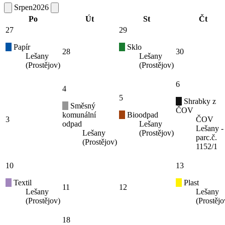
Srpen
2026
Po
Út
St
Čt
27
29
Papír
Sklo
28
30
Lešany
Lešany
(Prostějov)
(Prostějov)
6
4
5
Shrabky z
Směsný
ČOV
komunální
Bioodpad
3
ČOV
odpad
Lešany
Lešany -
Lešany
(Prostějov)
parc.č.
(Prostějov)
1152/1
10
13
Textil
Plast
11
12
Lešany
Lešany
(Prostějov)
(Prostějo
18