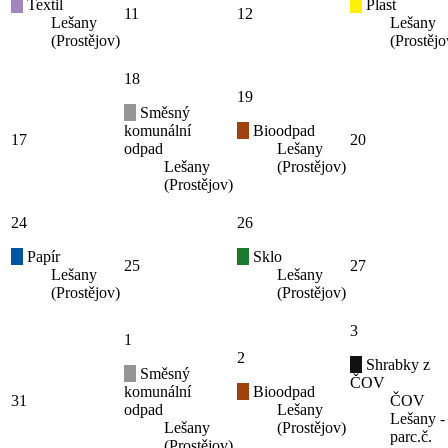
Textil
Plast
11
12
Lešany
Lešany
(Prostějov)
(Prostějo
18
19
Směsný
komunální
Bioodpad
17
20
odpad
Lešany
Lešany
(Prostějov)
(Prostějov)
24
26
Papír
Sklo
25
27
Lešany
Lešany
(Prostějov)
(Prostějov)
3
1
2
Shrabky z
Směsný
ČOV
komunální
Bioodpad
31
ČOV
odpad
Lešany
Lešany -
Lešany
(Prostějov)
parc.č.
(Prostějov)