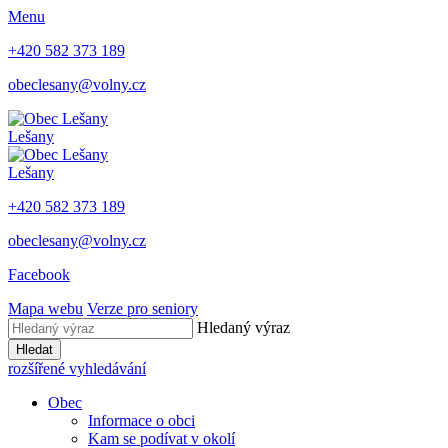
Menu
+420 582 373 189
obeclesany@volny.cz
Lešany
Lešany
+420 582 373 189
obeclesany@volny.cz
Facebook
Mapa webu
Verze pro seniory
Hledaný výraz
Hledat
rozšířené vyhledávání
Obec
Informace o obci
Kam se podívat v okolí