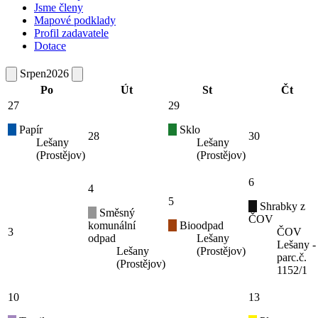
Jsme členy
Mapové podklady
Profil zadavatele
Dotace
Srpen
2026
Po
Út
St
Čt
27
29
Papír
Sklo
28
30
Lešany
Lešany
(Prostějov)
(Prostějov)
6
4
5
Shrabky z
Směsný
ČOV
komunální
Bioodpad
3
ČOV
odpad
Lešany
Lešany -
Lešany
(Prostějov)
parc.č.
(Prostějov)
1152/1
10
13