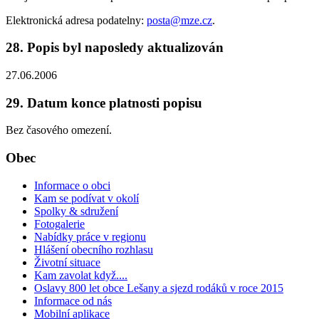
Elektronická adresa podatelny:
posta@mze.cz
.
28. Popis byl naposledy aktualizován
27.06.2006
29. Datum konce platnosti popisu
Bez časového omezení.
Obec
Informace o obci
Kam se podívat v okolí
Spolky & sdružení
Fotogalerie
Nabídky práce v regionu
Hlášení obecního rozhlasu
Životní situace
Kam zavolat když....
Oslavy 800 let obce Lešany a sjezd rodáků v roce 2015
Informace od nás
Mobilní aplikace