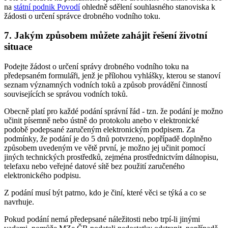
na
státní podnik Povodí
ohledně sdělení souhlasného stanoviska k
žádosti o určení správce drobného vodního toku.
7. Jakým způsobem můžete zahájit řešení životní
situace
Podejte žádost o určení správy drobného vodního toku na
předepsaném formuláři, jenž je přílohou vyhlášky, kterou se stanoví
seznam významných vodních toků a způsob provádění činností
souvisejících se správou vodních toků.
Obecně platí pro každé podání správní řád - tzn. že podání je možno
učinit písemně nebo ústně do protokolu anebo v elektronické
podobě podepsané zaručeným elektronickým podpisem. Za
podmínky, že podání je do 5 dnů potvrzeno, popřípadě doplněno
způsobem uvedeným ve větě první, je možno jej učinit pomocí
jiných technických prostředků, zejména prostřednictvím dálnopisu,
telefaxu nebo veřejné datové sítě bez použití zaručeného
elektronického podpisu.
Z podání musí být patrno, kdo je činí, které věci se týká a co se
navrhuje.
Pokud podání nemá předepsané náležitosti nebo trpí-li jinými