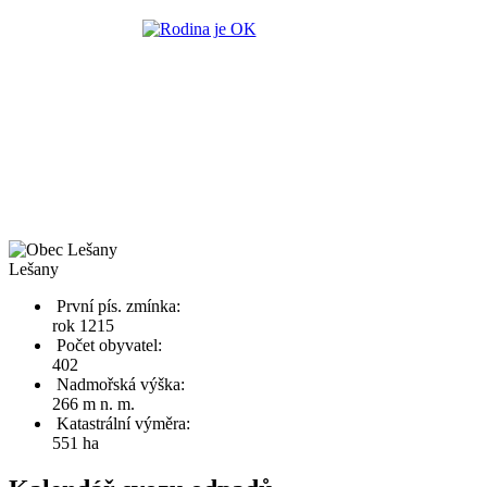
Lešany
První pís. zmínka:
rok 1215
Počet obyvatel:
402
Nadmořská výška:
266 m n. m.
Katastrální výměra:
551 ha