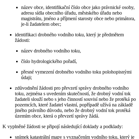
název obce, identifikační číslo obce jako právnické osoby,
adresu sídla obecního úřadu, městského úřadu nebo
magistrátu, jméno a příjmení starosty obce nebo primátora,
je-li žadatelem obec;
identifikaci drobného vodního toku, který je předmětem
žádosti:
název drobného vodního toku,
číslo hydrologického pořadí,
přesné vymezení drobného vodního toku polohopisnými
údaji;
zdůvodnění žádosti pro převzetí správy drobného vodního
toku, zejména s uvedením skutečností, že drobný vodní tok
žadateli slouží nebo s jeho činností souvisí nebo že protéká po
pozemcích, které žadatel vlastní, popřípadě užívá na základě
jiného právního důvodu, nebo že drobný vodní tok protéká
územím obce, která o převzetí správy žádá.
K vyplněné žádosti se připojí následující doklady a podklady:
snímek katastrální mapy s vyznačením vodního toku, který je