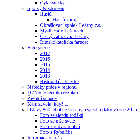
Cyklostezky
Spolky & sdružení
Hasiči
Hasiči varují
Okrašlovací spolek Lešany z.s.
Myslivost v Lešanech
Český zahr. svaz Lešany
Římskokatolická farnost
Fotogalerie
2017
2016
2015
2014
2013
Historické a letecké
Nabídky práce v regionu
Hlášení obecního rozhlasu
Životní situace
Kam zavolat když....
Oslavy 800 let obce Lešany a sjezd rodáků v roce 2015
Foto ze sjezdu rodáků
Foto ze mše svaté
Foto z průvodu obcí
Foto z Rybníčka
Informace od nás