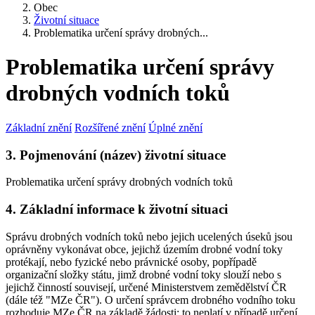
Obec
Životní situace
Problematika určení správy drobných...
Problematika určení správy
drobných vodních toků
Základní znění
Rozšířené znění
Úplné znění
3. Pojmenování (název) životní situace
Problematika určení správy drobných vodních toků
4. Základní informace k životní situaci
Správu drobných vodních toků nebo jejich ucelených úseků jsou
oprávněny vykonávat obce, jejichž územím drobné vodní toky
protékají, nebo fyzické nebo právnické osoby, popřípadě
organizační složky státu, jimž drobné vodní toky slouží nebo s
jejichž činností souvisejí, určené Ministerstvem zemědělství ČR
(dále též "MZe ČR"). O určení správcem drobného vodního toku
rozhoduje MZe ČR na základě žádosti; to neplatí v případě určení