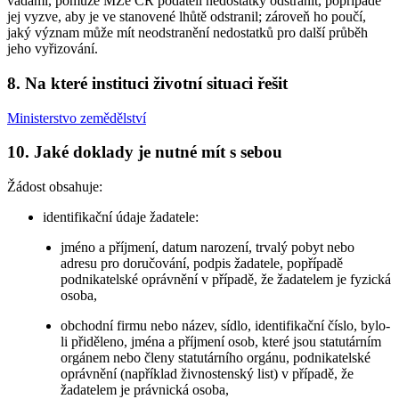
vadami, pomůže MZe ČR podateli nedostatky odstranit, popřípadě
jej vyzve, aby je ve stanovené lhůtě odstranil; zároveň ho poučí,
jaký význam může mít neodstranění nedostatků pro další průběh
jeho vyřizování.
8. Na které instituci životní situaci řešit
Ministerstvo zemědělství
10. Jaké doklady je nutné mít s sebou
Žádost obsahuje:
identifikační údaje žadatele:
jméno a příjmení, datum narození, trvalý pobyt nebo
adresu pro doručování, podpis žadatele, popřípadě
podnikatelské oprávnění v případě, že žadatelem je fyzická
osoba,
obchodní firmu nebo název, sídlo, identifikační číslo, bylo-
li přiděleno, jména a příjmení osob, které jsou statutárním
orgánem nebo členy statutárního orgánu, podnikatelské
oprávnění (například živnostenský list) v případě, že
žadatelem je právnická osoba,