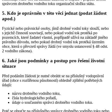
správcem drobného vodního toku organizační složku státu.
5. Kdo je oprávněn v této věci jednat (podat žádost
apod.)
Fyzické nebo právnické osoby, jímž drobné vodní toky slouží, nebo
s jejichž činností souvisejí, nebo pokud vodní tok protéká po
pozemcích, které žadatel vlastní, popřípadě užívá na základě jiného
právního důvodu, nebo pokud drobný vodní tok protéká územím
obce, která o převzetí správy žádá (ve smyslu ustanovení § 48 odst.
2 vodního zákona).
6. Jaké jsou podmínky a postup pro řešení životní
situace
Před podáním žádosti je nutné obrátit se na příslušný vodoprávní
úřad (obce s rozšířenou působností) ohledně zjištění potřebných
údajů:
názvu drobného vodního toku,
čísla hydrologického pořadí,
údaje o současném správci drobného vodního toku.
Poté se obraťte na příslušného správce drobného vodního toku nebo