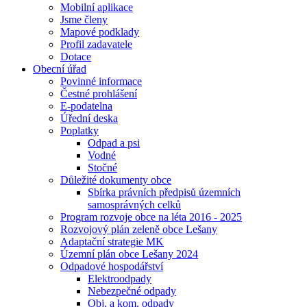
Mobilní aplikace
Jsme členy
Mapové podklady
Profil zadavatele
Dotace
Obecní úřad
Povinné informace
Čestné prohlášení
E-podatelna
Úřední deska
Poplatky
Odpad a psi
Vodné
Stočné
Důležité dokumenty obce
Sbírka právních předpisů územních
samosprávných celků
Program rozvoje obce na léta 2016 - 2025
Rozvojový plán zeleně obce Lešany
Adaptační strategie MK
Územní plán obce Lešany 2024
Odpadové hospodářství
Elektroodpady
Nebezpečné odpady
Obj. a kom. odpady