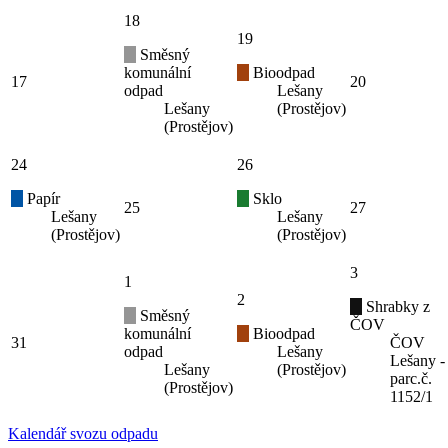
18
19
Směsný
komunální
Bioodpad
17
20
odpad
Lešany
Lešany
(Prostějov)
(Prostějov)
24
26
Papír
Sklo
25
27
Lešany
Lešany
(Prostějov)
(Prostějov)
3
1
2
Shrabky z
Směsný
ČOV
komunální
Bioodpad
31
ČOV
odpad
Lešany
Lešany -
Lešany
(Prostějov)
parc.č.
(Prostějov)
1152/1
Kalendář svozu odpadu