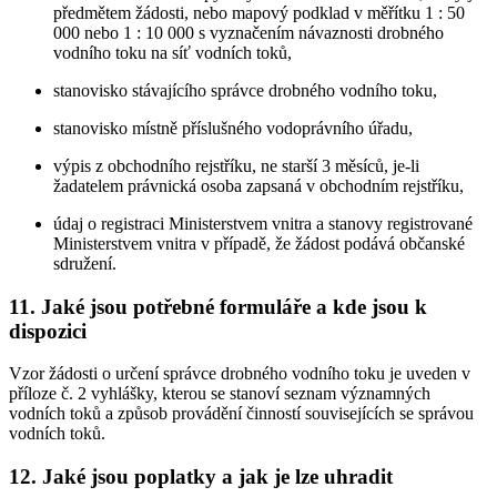
předmětem žádosti, nebo mapový podklad v měřítku 1 : 50
000 nebo 1 : 10 000 s vyznačením návaznosti drobného
vodního toku na síť vodních toků,
stanovisko stávajícího správce drobného vodního toku,
stanovisko místně příslušného vodoprávního úřadu,
výpis z obchodního rejstříku, ne starší 3 měsíců, je-li
žadatelem právnická osoba zapsaná v obchodním rejstříku,
údaj o registraci Ministerstvem vnitra a stanovy registrované
Ministerstvem vnitra v případě, že žádost podává občanské
sdružení.
11. Jaké jsou potřebné formuláře a kde jsou k
dispozici
Vzor žádosti o určení správce drobného vodního toku je uveden v
příloze č. 2 vyhlášky, kterou se stanoví seznam významných
vodních toků a způsob provádění činností souvisejících se správou
vodních toků.
12. Jaké jsou poplatky a jak je lze uhradit