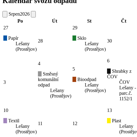
Kalendář svozu odpadů
Srpen
2026
Po
Út
St
Čt
27
29
Papír
Sklo
28
30
Lešany
Lešany
(Prostějov)
(Prostějov)
6
4
5
Shrabky z
Směsný
ČOV
komunální
Bioodpad
3
ČOV
odpad
Lešany
Lešany -
Lešany
(Prostějov)
parc.č.
(Prostějov)
1152/1
10
13
Textil
Plast
11
12
Lešany
Lešany
(Prostějov)
(Prostějo