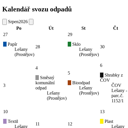
Kalendář svozu odpadů
Srpen
2026
Po
Út
St
Čt
27
29
Papír
Sklo
28
30
Lešany
Lešany
(Prostějov)
(Prostějov)
6
4
5
Shrabky z
Směsný
ČOV
komunální
Bioodpad
3
ČOV
odpad
Lešany
Lešany -
Lešany
(Prostějov)
parc.č.
(Prostějov)
1152/1
10
13
Textil
Plast
11
12
Lešany
Lešany