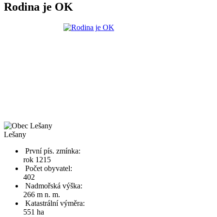
Rodina je OK
Lešany
První pís. zmínka:
rok 1215
Počet obyvatel:
402
Nadmořská výška:
266 m n. m.
Katastrální výměra:
551 ha