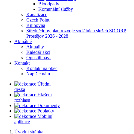
Bioodpady
Komunální služby
Kanalizace
Czech Point
Knihovna
Střednědobý plán rozvoje sociálních služeb SO ORP
Prostějov 2026 - 2028
Aktuálně
Aktuality
Kaledář akcí
Opustili nás..
Kontakt
Kontakt na obec
Napište nám
Úřední
deska
Hlášení
rozhlasu
Dokumenty
Poplatky
Mobilní
aplikace
Úvodní stránka