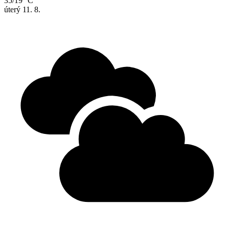
35/19 °C
úterý
11. 8.