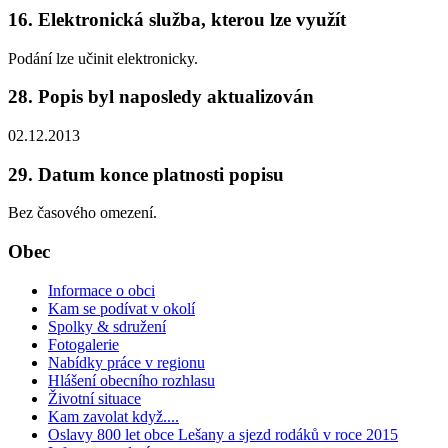
16. Elektronická služba, kterou lze využít
Podání lze učinit elektronicky.
28. Popis byl naposledy aktualizován
02.12.2013
29. Datum konce platnosti popisu
Bez časového omezení.
Obec
Informace o obci
Kam se podívat v okolí
Spolky & sdružení
Fotogalerie
Nabídky práce v regionu
Hlášení obecního rozhlasu
Životní situace
Kam zavolat když....
Oslavy 800 let obce Lešany a sjezd rodáků v roce 2015