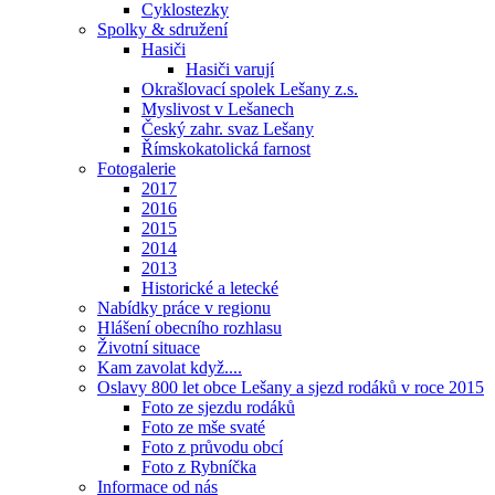
Cyklostezky
Spolky & sdružení
Hasiči
Hasiči varují
Okrašlovací spolek Lešany z.s.
Myslivost v Lešanech
Český zahr. svaz Lešany
Římskokatolická farnost
Fotogalerie
2017
2016
2015
2014
2013
Historické a letecké
Nabídky práce v regionu
Hlášení obecního rozhlasu
Životní situace
Kam zavolat když....
Oslavy 800 let obce Lešany a sjezd rodáků v roce 2015
Foto ze sjezdu rodáků
Foto ze mše svaté
Foto z průvodu obcí
Foto z Rybníčka
Informace od nás