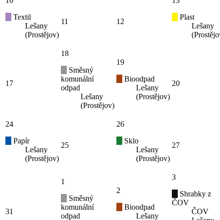
10
13
Textil
Plast
11
12
Lešany
Lešany
(Prostějov)
(Prostějo
18
19
Směsný
komunální
Bioodpad
17
20
odpad
Lešany
Lešany
(Prostějov)
(Prostějov)
24
26
Papír
Sklo
25
27
Lešany
Lešany
(Prostějov)
(Prostějov)
3
1
2
Shrabky z
Směsný
ČOV
komunální
Bioodpad
31
ČOV
odpad
Lešany