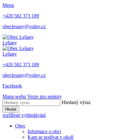
Menu
+420 582 373 189
obeclesany@volny.cz
Lešany
Lešany
+420 582 373 189
obeclesany@volny.cz
Facebook
Mapa webu
Verze pro seniory
Hledaný výraz
Hledat
rozšířené vyhledávání
Obec
Informace o obci
Kam se podívat v okolí