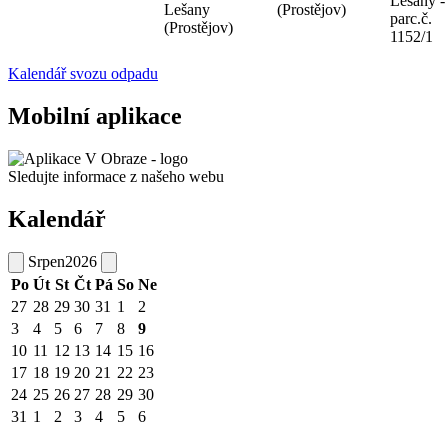
Lešany -
Lešany
(Prostějov)
parc.č.
(Prostějov)
1152/1
Kalendář svozu odpadu
Mobilní aplikace
Sledujte informace z našeho webu
Kalendář
Srpen
2026
Po
Út
St
Čt
Pá
So
Ne
27
28
29
30
31
1
2
3
4
5
6
7
8
9
10
11
12
13
14
15
16
17
18
19
20
21
22
23
24
25
26
27
28
29
30
31
1
2
3
4
5
6