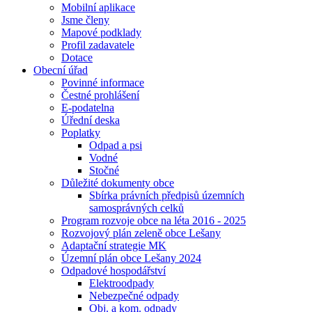
Mobilní aplikace
Jsme členy
Mapové podklady
Profil zadavatele
Dotace
Obecní úřad
Povinné informace
Čestné prohlášení
E-podatelna
Úřední deska
Poplatky
Odpad a psi
Vodné
Stočné
Důležité dokumenty obce
Sbírka právních předpisů územních
samosprávných celků
Program rozvoje obce na léta 2016 - 2025
Rozvojový plán zeleně obce Lešany
Adaptační strategie MK
Územní plán obce Lešany 2024
Odpadové hospodářství
Elektroodpady
Nebezpečné odpady
Obj. a kom. odpady