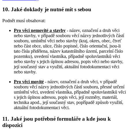
10. Jaké doklady je nutné mít s sebou
Podnět musí obsahovat:
Pro věci nemovité a stavby
- název, označení a druh věci
nebo stavby, v případě souboru věcí názvy jednotlivých částí
souboru, umístění věci nebo stavby (kraj, okres, obec, čtvrť
nebo část obce, ulice, číslo popisné, číslo orientační, jsou-li
tato čísla přidělena, název katastrálního území, parcelní číslo
pozemku), uvedení vlastníka, případně spoluvlastníků věci
nebo stavby s jejich úplnou adresou, popis věci nebo stavby,
její současný stav a využití, aktuální fotodokumentaci věci
nebo stavby.
Pro věci movité
- název, označení a druh věci, v případě
souboru věcí názvy jednotlivých částí souboru, přesné určení
umístění věci, uvedení vlastníka, případně spoluvlastníků věci
s jejich úplnou adresou, popis věci, její rozměry, materiál,
technika apod., její současný stav, popřípadě způsob využití,
aktuální fotodokumentaci věci.
11. Jaké jsou potřebné formuláře a kde jsou k
dispozici