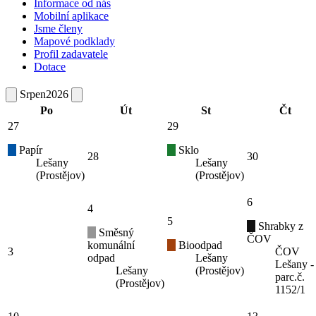
Informace od nás
Mobilní aplikace
Jsme členy
Mapové podklady
Profil zadavatele
Dotace
Srpen
2026
Po
Út
St
Čt
27
29
Papír
Sklo
28
30
Lešany
Lešany
(Prostějov)
(Prostějov)
6
4
5
Shrabky z
Směsný
ČOV
komunální
Bioodpad
3
ČOV
odpad
Lešany
Lešany -
Lešany
(Prostějov)
parc.č.
(Prostějov)
1152/1