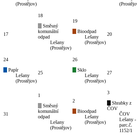
(Prostějov)
(Prostějo
18
19
Směsný
komunální
Bioodpad
17
20
odpad
Lešany
Lešany
(Prostějov)
(Prostějov)
24
26
Papír
Sklo
25
27
Lešany
Lešany
(Prostějov)
(Prostějov)
3
1
2
Shrabky z
Směsný
ČOV
komunální
Bioodpad
31
ČOV
odpad
Lešany
Lešany -
Lešany
(Prostějov)
parc.č.
(Prostějov)
1152/1