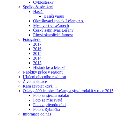
Cyklostezky
Spolky & sdružení
Hasiči
Hasiči varují
Okrašlovací spolek Lešany z.s.
Myslivost v Lešanech
Český zahr. svaz Lešany
Římskokatolická farnost
Fotogalerie
2017
2016
2015
2014
2013
Historické a letecké
Nabídky práce v regionu
Hlášení obecního rozhlasu
Životní situace
Kam zavolat když....
Oslavy 800 let obce Lešany a sjezd rodáků v roce 2015
Foto ze sjezdu rodáků
Foto ze mše svaté
Foto z průvodu obcí
Foto z Rybníčka
Informace od nás