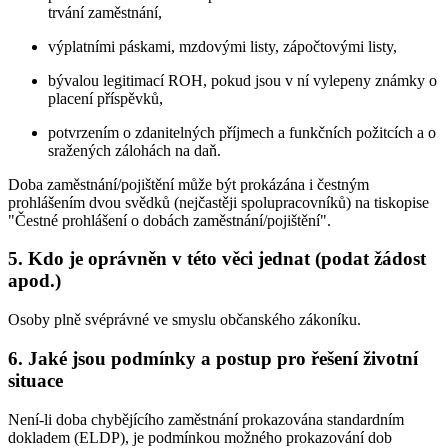
trvání zaměstnání,
výplatními páskami, mzdovými listy, zápočtovými listy,
bývalou legitimací ROH, pokud jsou v ní vylepeny známky o
placení příspěvků,
potvrzením o zdanitelných příjmech a funkčních požitcích a o
sražených zálohách na daň.
Doba zaměstnání/pojištění může být prokázána i čestným
prohlášením dvou svědků (nejčastěji spolupracovníků) na tiskopise
"Čestné prohlášení o dobách zaměstnání/pojištění".
5. Kdo je oprávněn v této věci jednat (podat žádost
apod.)
Osoby plně svéprávné ve smyslu občanského zákoníku.
6. Jaké jsou podmínky a postup pro řešení životní
situace
Není-li doba chybějícího zaměstnání prokazována standardním
dokladem (ELDP), je podmínkou možného prokazování dob