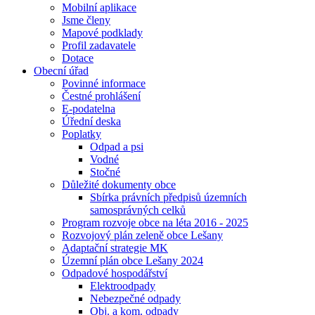
Mobilní aplikace
Jsme členy
Mapové podklady
Profil zadavatele
Dotace
Obecní úřad
Povinné informace
Čestné prohlášení
E-podatelna
Úřední deska
Poplatky
Odpad a psi
Vodné
Stočné
Důležité dokumenty obce
Sbírka právních předpisů územních
samosprávných celků
Program rozvoje obce na léta 2016 - 2025
Rozvojový plán zeleně obce Lešany
Adaptační strategie MK
Územní plán obce Lešany 2024
Odpadové hospodářství
Elektroodpady
Nebezpečné odpady
Obj. a kom. odpady