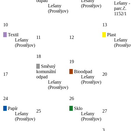
odpad
Lešany
Lešany -
Lešany
(Prostějov)
parc.č.
(Prostějov)
1152/1
10
13
Textil
Plast
11
12
Lešany
Lešany
(Prostějov)
(Prostějo
18
19
Směsný
komunální
Bioodpad
17
20
odpad
Lešany
Lešany
(Prostějov)
(Prostějov)
24
26
Papír
Sklo
25
27
Lešany
Lešany
(Prostějov)
(Prostějov)
3