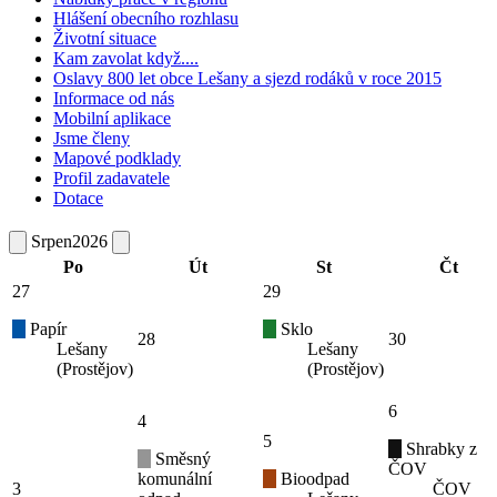
Hlášení obecního rozhlasu
Životní situace
Kam zavolat když....
Oslavy 800 let obce Lešany a sjezd rodáků v roce 2015
Informace od nás
Mobilní aplikace
Jsme členy
Mapové podklady
Profil zadavatele
Dotace
Srpen
2026
Po
Út
St
Čt
27
29
Papír
Sklo
28
30
Lešany
Lešany
(Prostějov)
(Prostějov)
6
4
5
Shrabky z
Směsný
ČOV
komunální
Bioodpad
3
ČOV