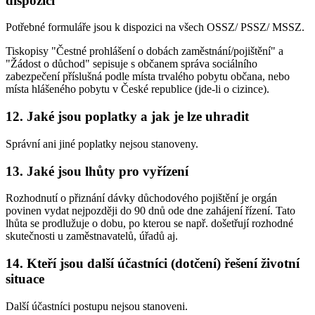
dispozici
Potřebné formuláře jsou k dispozici na všech OSSZ/ PSSZ/ MSSZ.
Tiskopisy "Čestné prohlášení o dobách zaměstnání/pojištění" a
"Žádost o důchod" sepisuje s občanem správa sociálního
zabezpečení příslušná podle místa trvalého pobytu občana, nebo
místa hlášeného pobytu v České republice (jde-li o cizince).
12. Jaké jsou poplatky a jak je lze uhradit
Správní ani jiné poplatky nejsou stanoveny.
13. Jaké jsou lhůty pro vyřízení
Rozhodnutí o přiznání dávky důchodového pojištění je orgán
povinen vydat nejpozději do 90 dnů ode dne zahájení řízení. Tato
lhůta se prodlužuje o dobu, po kterou se např. došetřují rozhodné
skutečnosti u zaměstnavatelů, úřadů aj.
14. Kteří jsou další účastníci (dotčení) řešení životní
situace
Další účastníci postupu nejsou stanoveni.