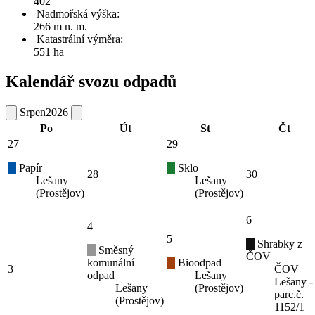
402
Nadmořská výška:
266 m n. m.
Katastrální výměra:
551 ha
Kalendář svozu odpadů
Srpen
2026
Po
Út
St
Čt
27
29
Papír
Sklo
28
30
Lešany
Lešany
(Prostějov)
(Prostějov)
6
4
5
Shrabky z
Směsný
ČOV
komunální
Bioodpad
3
ČOV
odpad
Lešany
Lešany -
Lešany
(Prostějov)
parc.č.
(Prostějov)
1152/1