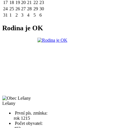
17
18
19
20
21
22
23
24
25
26
27
28
29
30
31
1
2
3
4
5
6
Rodina je OK
Lešany
První pís. zmínka:
rok 1215
Počet obyvatel: