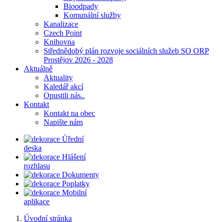
Bioodpady
Komunální služby
Kanalizace
Czech Point
Knihovna
Střednědobý plán rozvoje sociálních služeb SO ORP
Prostějov 2026 - 2028
Aktuálně
Aktuality
Kaledář akcí
Opustili nás..
Kontakt
Kontakt na obec
Napište nám
Úřední
deska
Hlášení
rozhlasu
Dokumenty
Poplatky
Mobilní
aplikace
Úvodní stránka