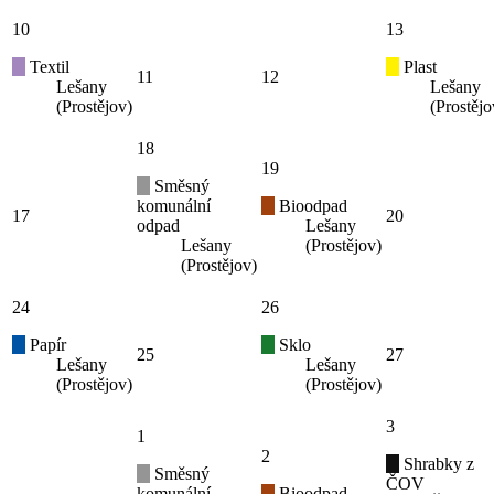
10
13
Textil
Plast
11
12
Lešany
Lešany
(Prostějov)
(Prostějo
18
19
Směsný
komunální
Bioodpad
17
20
odpad
Lešany
Lešany
(Prostějov)
(Prostějov)
24
26
Papír
Sklo
25
27
Lešany
Lešany
(Prostějov)
(Prostějov)
3
1
2
Shrabky z
Směsný
ČOV
komunální
Bioodpad