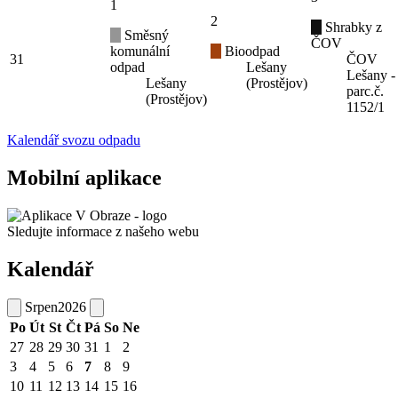
1
2
Shrabky z
Směsný
ČOV
komunální
Bioodpad
31
ČOV
odpad
Lešany
Lešany -
Lešany
(Prostějov)
parc.č.
(Prostějov)
1152/1
Kalendář svozu odpadu
Mobilní aplikace
Sledujte informace z našeho webu
Kalendář
Srpen
2026
Po
Út
St
Čt
Pá
So
Ne
27
28
29
30
31
1
2
3
4
5
6
7
8
9
10
11
12
13
14
15
16