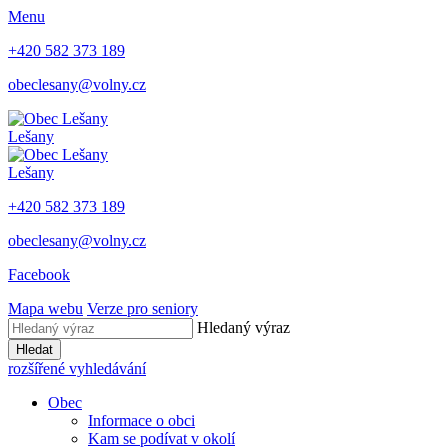
Menu
+420 582 373 189
obeclesany@volny.cz
Lešany
Lešany
+420 582 373 189
obeclesany@volny.cz
Facebook
Mapa webu
Verze pro seniory
Hledaný výraz
Hledat
rozšířené vyhledávání
Obec
Informace o obci
Kam se podívat v okolí