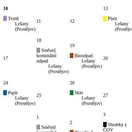
10
13
Textil
Plast
11
12
Lešany
Lešany
(Prostějov)
(Prostějo
18
19
Směsný
komunální
Bioodpad
17
20
odpad
Lešany
Lešany
(Prostějov)
(Prostějov)
24
26
Papír
Sklo
25
27
Lešany
Lešany
(Prostějov)
(Prostějov)
3
1
2
Shrabky z
Směsný
ČOV