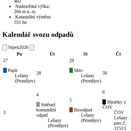
402
Nadmořská výška:
266 m n. m.
Katastrální výměra:
551 ha
Kalendář svozu odpadů
Srpen
2026
Po
Út
St
Čt
27
29
Papír
Sklo
28
30
Lešany
Lešany
(Prostějov)
(Prostějov)
6
4
5
Shrabky z
Směsný
ČOV
komunální
Bioodpad
3
ČOV
odpad
Lešany
Lešany -
Lešany
(Prostějov)
parc.č.
(Prostějov)
1152/1