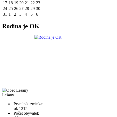
17
18
19
20
21
22
23
24
25
26
27
28
29
30
31
1
2
3
4
5
6
Rodina je OK
Lešany
První pís. zmínka:
rok 1215
Počet obyvatel: