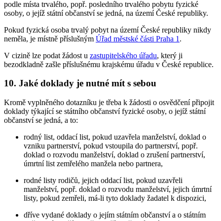
podle místa trvalého, popř. posledního trvalého pobytu fyzické
osoby, o jejíž státní občanství se jedná, na území České republiky.
Pokud fyzická osoba trvalý pobyt na území České republiky nikdy
neměla, je místně příslušným
Úřad městské části Praha 1
.
V cizině lze podat žádost u
zastupitelského úřadu
, který ji
bezodkladně zašle příslušnému krajskému úřadu v České republice.
10. Jaké doklady je nutné mít s sebou
Kromě vyplněného dotazníku je třeba k žádosti o osvědčení připojit
doklady týkající se státního občanství fyzické osoby, o jejíž státní
občanství se jedná, a to:
rodný list, oddací list, pokud uzavřela manželství, doklad o
vzniku partnerství, pokud vstoupila do partnerství, popř.
doklad o rozvodu manželství, doklad o zrušení partnerství,
úmrtní list zemřelého manžela nebo partnera,
rodné listy rodičů, jejich oddací list, pokud uzavřeli
manželství, popř. doklad o rozvodu manželství, jejich úmrtní
listy, pokud zemřeli, má-li tyto doklady žadatel k dispozici,
dříve vydané doklady o jejím státním občanství a o státním