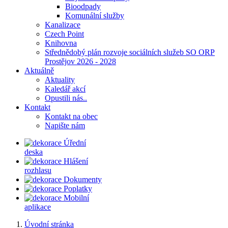
Bioodpady
Komunální služby
Kanalizace
Czech Point
Knihovna
Střednědobý plán rozvoje sociálních služeb SO ORP
Prostějov 2026 - 2028
Aktuálně
Aktuality
Kaledář akcí
Opustili nás..
Kontakt
Kontakt na obec
Napište nám
Úřední
deska
Hlášení
rozhlasu
Dokumenty
Poplatky
Mobilní
aplikace
Úvodní stránka