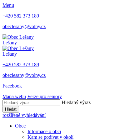
Menu
+420 582 373 189
obeclesany@volny.cz
Lešany
Lešany
+420 582 373 189
obeclesany@volny.cz
Facebook
Mapa webu
Verze pro seniory
Hledaný výraz
Hledat
rozšířené vyhledávání
Obec
Informace o obci
Kam se podívat v okolí