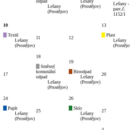
odpad
Lešany
Lešany -
Lešany
(Prostějov)
parc.č.
(Prostějov)
1152/1
10
13
Textil
Plast
11
12
Lešany
Lešany
(Prostějov)
(Prostějo
18
19
Směsný
komunální
Bioodpad
17
20
odpad
Lešany
Lešany
(Prostějov)
(Prostějov)
24
26
Papír
Sklo
25
27
Lešany
Lešany
(Prostějov)
(Prostějov)
3