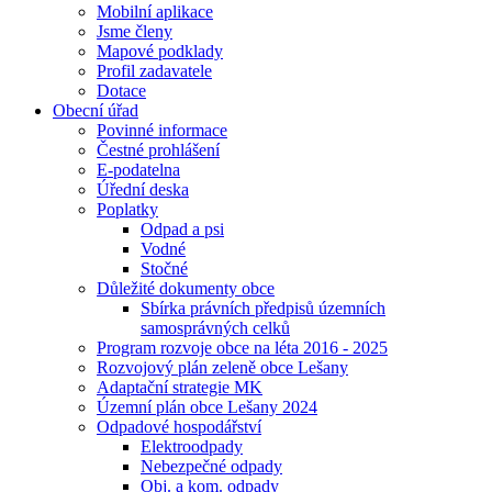
Mobilní aplikace
Jsme členy
Mapové podklady
Profil zadavatele
Dotace
Obecní úřad
Povinné informace
Čestné prohlášení
E-podatelna
Úřední deska
Poplatky
Odpad a psi
Vodné
Stočné
Důležité dokumenty obce
Sbírka právních předpisů územních
samosprávných celků
Program rozvoje obce na léta 2016 - 2025
Rozvojový plán zeleně obce Lešany
Adaptační strategie MK
Územní plán obce Lešany 2024
Odpadové hospodářství
Elektroodpady
Nebezpečné odpady
Obj. a kom. odpady