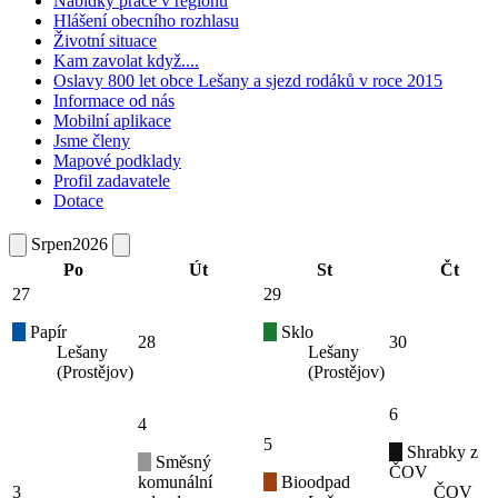
Nabídky práce v regionu
Hlášení obecního rozhlasu
Životní situace
Kam zavolat když....
Oslavy 800 let obce Lešany a sjezd rodáků v roce 2015
Informace od nás
Mobilní aplikace
Jsme členy
Mapové podklady
Profil zadavatele
Dotace
Srpen
2026
Po
Út
St
Čt
27
29
Papír
Sklo
28
30
Lešany
Lešany
(Prostějov)
(Prostějov)
6
4
5
Shrabky z
Směsný
ČOV
komunální
Bioodpad
3
ČOV