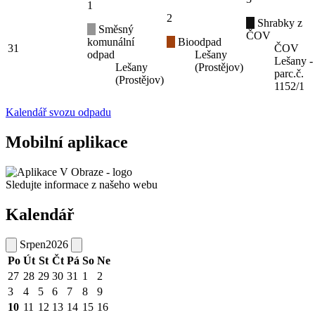
1
2
Shrabky z
Směsný
ČOV
komunální
Bioodpad
31
ČOV
odpad
Lešany
Lešany -
Lešany
(Prostějov)
parc.č.
(Prostějov)
1152/1
Kalendář svozu odpadu
Mobilní aplikace
Sledujte informace z našeho webu
Kalendář
Srpen
2026
Po
Út
St
Čt
Pá
So
Ne
27
28
29
30
31
1
2
3
4
5
6
7
8
9
10
11
12
13
14
15
16