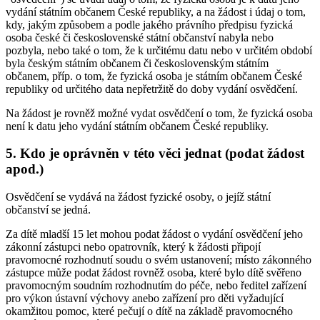
vydání státním občanem České republiky, a na žádost i údaj o tom,
kdy, jakým způsobem a podle jakého právního předpisu fyzická
osoba české či československé státní občanství nabyla nebo
pozbyla, nebo také o tom, že k určitému datu nebo v určitém období
byla českým státním občanem či československým státním
občanem, příp. o tom, že fyzická osoba je státním občanem České
republiky od určitého data nepřetržitě do doby vydání osvědčení.
Na žádost je rovněž možné vydat osvědčení o tom, že fyzická osoba
není k datu jeho vydání státním občanem České republiky.
5. Kdo je oprávněn v této věci jednat (podat žádost
apod.)
Osvědčení se vydává na žádost fyzické osoby, o jejíž státní
občanství se jedná.
Za dítě mladší 15 let mohou podat žádost o vydání osvědčení jeho
zákonní zástupci nebo opatrovník, který k žádosti připojí
pravomocné rozhodnutí soudu o svém ustanovení; místo zákonného
zástupce může podat žádost rovněž osoba, které bylo dítě svěřeno
pravomocným soudním rozhodnutím do péče, nebo ředitel zařízení
pro výkon ústavní výchovy anebo zařízení pro děti vyžadující
okamžitou pomoc, které pečují o dítě na základě pravomocného