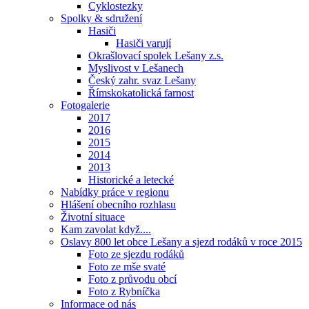
Cyklostezky
Spolky & sdružení
Hasiči
Hasiči varují
Okrašlovací spolek Lešany z.s.
Myslivost v Lešanech
Český zahr. svaz Lešany
Římskokatolická farnost
Fotogalerie
2017
2016
2015
2014
2013
Historické a letecké
Nabídky práce v regionu
Hlášení obecního rozhlasu
Životní situace
Kam zavolat když....
Oslavy 800 let obce Lešany a sjezd rodáků v roce 2015
Foto ze sjezdu rodáků
Foto ze mše svaté
Foto z průvodu obcí
Foto z Rybníčka
Informace od nás