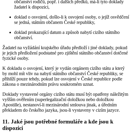
občanství rodičů, popř. i dalších předků, má-li tyto doklady
žadatel k dispozici,
doklad o osvojení, došlo-li k osvojení osoby, o jejíž osvědčení
se jedná, státním občanem České republiky,
doklad prokazující datum a způsob nabytí cizího státního
občanství.
Žadatel na vyžádání krajského úřadu předloží i jiné doklady, pokud
je jejich předložení podstatné pro zjištění státního občanství dotčené
fyzické osoby.
K dokladu o osvojení, který je vydán orgánem cizího státu a který
by mohl mít vliv na nabytí státního občanství České republiky, se
přihlíží pouze tehdy, pokud lze osvojení v České republice podle
zákona o mezinárodním právu soukromém uznat.
Doklady vystavené orgány cizího státu musí být opatřeny náležitým
vyšším ověřením (superlegalizační doložkou nebo doložkou
Apostille), nestanoví-li mezinárodní smlouva jinak, a úředním
překladem do českého jazyka, jsou-li vystaveny v cizím jazyce.
11. Jaké jsou potřebné formuláře a kde jsou k
dispozici