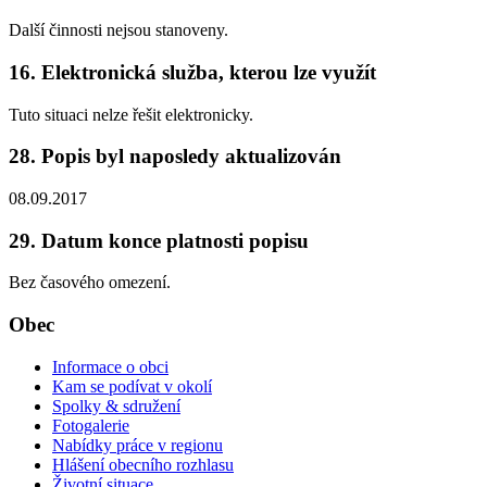
Další činnosti nejsou stanoveny.
16. Elektronická služba, kterou lze využít
Tuto situaci nelze řešit elektronicky.
28. Popis byl naposledy aktualizován
08.09.2017
29. Datum konce platnosti popisu
Bez časového omezení.
Obec
Informace o obci
Kam se podívat v okolí
Spolky & sdružení
Fotogalerie
Nabídky práce v regionu
Hlášení obecního rozhlasu
Životní situace