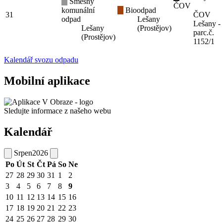
Směsný
ČOV
komunální
Bioodpad
31
ČOV
odpad
Lešany
Lešany -
Lešany
(Prostějov)
parc.č.
(Prostějov)
1152/1
Kalendář svozu odpadu
Mobilní aplikace
Sledujte informace z našeho webu
Kalendář
Srpen
2026
Po
Út
St
Čt
Pá
So
Ne
27
28
29
30
31
1
2
3
4
5
6
7
8
9
10
11
12
13
14
15
16
17
18
19
20
21
22
23
24
25
26
27
28
29
30