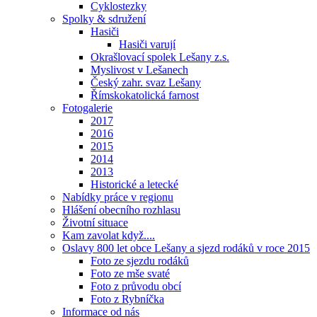
Cyklostezky
Spolky & sdružení
Hasiči
Hasiči varují
Okrašlovací spolek Lešany z.s.
Myslivost v Lešanech
Český zahr. svaz Lešany
Římskokatolická farnost
Fotogalerie
2017
2016
2015
2014
2013
Historické a letecké
Nabídky práce v regionu
Hlášení obecního rozhlasu
Životní situace
Kam zavolat když....
Oslavy 800 let obce Lešany a sjezd rodáků v roce 2015
Foto ze sjezdu rodáků
Foto ze mše svaté
Foto z průvodu obcí
Foto z Rybníčka
Informace od nás