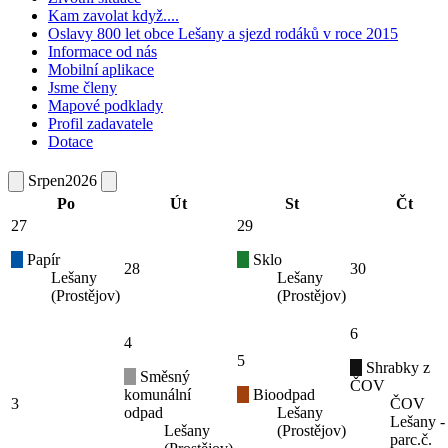
Kam zavolat když....
Oslavy 800 let obce Lešany a sjezd rodáků v roce 2015
Informace od nás
Mobilní aplikace
Jsme členy
Mapové podklady
Profil zadavatele
Dotace
Srpen
2026
Po
Út
St
Čt
27
29
Papír
Sklo
28
30
Lešany
Lešany
(Prostějov)
(Prostějov)
6
4
5
Shrabky z
Směsný
ČOV
komunální
Bioodpad
3
ČOV
odpad
Lešany
Lešany -
Lešany
(Prostějov)
parc.č.