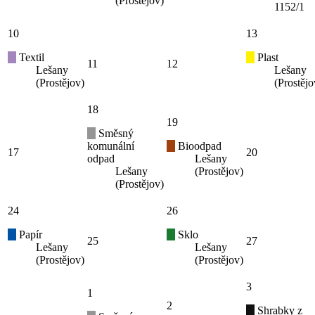
(Prostějov)
1152/1
10
13
Textil
Plast
11
12
Lešany
Lešany
(Prostějov)
(Prostějo
18
19
Směsný
komunální
Bioodpad
17
20
odpad
Lešany
Lešany
(Prostějov)
(Prostějov)
24
26
Papír
Sklo
25
27
Lešany
Lešany
(Prostějov)
(Prostějov)
3
1
2
Shrabky z