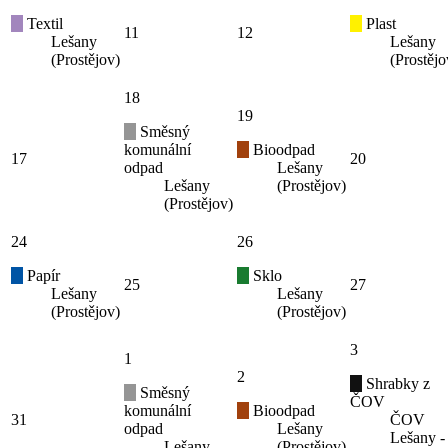
Textil
Plast
11
12
Lešany
Lešany
(Prostějov)
(Prostějo
18
19
Směsný
komunální
Bioodpad
17
20
odpad
Lešany
Lešany
(Prostějov)
(Prostějov)
24
26
Papír
Sklo
25
27
Lešany
Lešany
(Prostějov)
(Prostějov)
3
1
2
Shrabky z
Směsný
ČOV
komunální
Bioodpad
31
ČOV
odpad
Lešany
Lešany -
Lešany
(Prostějov)