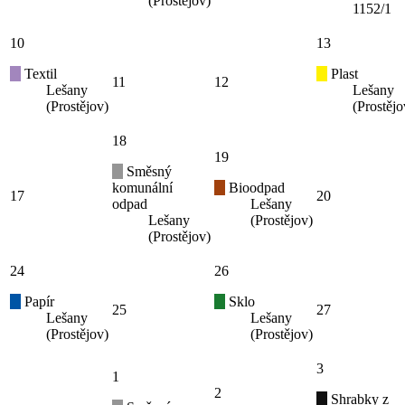
(Prostějov)
1152/1
10
13
Textil
Plast
11
12
Lešany
Lešany
(Prostějov)
(Prostějo
18
19
Směsný
komunální
Bioodpad
17
20
odpad
Lešany
Lešany
(Prostějov)
(Prostějov)
24
26
Papír
Sklo
25
27
Lešany
Lešany
(Prostějov)
(Prostějov)
3
1
2
Shrabky z