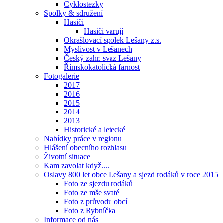
Cyklostezky
Spolky & sdružení
Hasiči
Hasiči varují
Okrašlovací spolek Lešany z.s.
Myslivost v Lešanech
Český zahr. svaz Lešany
Římskokatolická farnost
Fotogalerie
2017
2016
2015
2014
2013
Historické a letecké
Nabídky práce v regionu
Hlášení obecního rozhlasu
Životní situace
Kam zavolat když....
Oslavy 800 let obce Lešany a sjezd rodáků v roce 2015
Foto ze sjezdu rodáků
Foto ze mše svaté
Foto z průvodu obcí
Foto z Rybníčka
Informace od nás