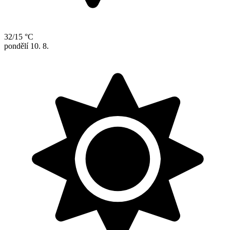
32/15 °C
pondělí
10. 8.