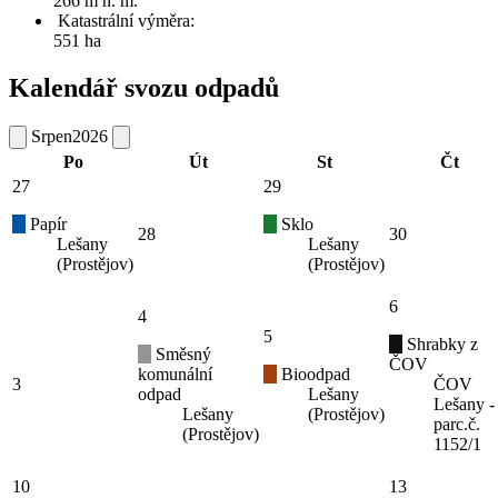
266 m n. m.
Katastrální výměra:
551 ha
Kalendář svozu odpadů
Srpen
2026
Po
Út
St
Čt
27
29
Papír
Sklo
28
30
Lešany
Lešany
(Prostějov)
(Prostějov)
6
4
5
Shrabky z
Směsný
ČOV
komunální
Bioodpad
3
ČOV
odpad
Lešany
Lešany -
Lešany
(Prostějov)
parc.č.
(Prostějov)
1152/1
10
13