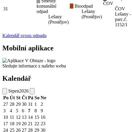
Směsný
ČOV
komunální
Bioodpad
31
ČOV
odpad
Lešany
Lešany -
Lešany
(Prostějov)
parc.č.
(Prostějov)
1152/1
Kalendář svozu odpadu
Mobilní aplikace
Sledujte informace z našeho webu
Kalendář
Srpen
2026
Po
Út
St
Čt
Pá
So
Ne
27
28
29
30
31
1
2
3
4
5
6
7
8
9
10
11
12
13
14
15
16
17
18
19
20
21
22
23
24
25
26
27
28
29
30