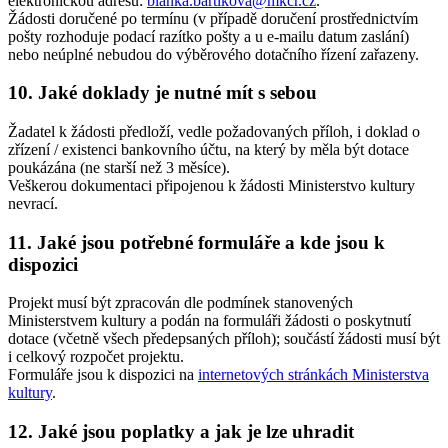
elektronickou adresu:
blanka.bartikova@mkcr.cz
.
Žádosti doručené po termínu (v případě doručení prostřednictvím
pošty rozhoduje podací razítko pošty a u e-mailu datum zaslání)
nebo neúplné nebudou do výběrového dotačního řízení zařazeny.
10. Jaké doklady je nutné mít s sebou
Žadatel k žádosti předloží, vedle požadovaných příloh, i doklad o
zřízení / existenci bankovního účtu, na který by měla být dotace
poukázána (ne starší než 3 měsíce).
Veškerou dokumentaci připojenou k žádosti Ministerstvo kultury
nevrací.
11. Jaké jsou potřebné formuláře a kde jsou k
dispozici
Projekt musí být zpracován dle podmínek stanovených
Ministerstvem kultury a podán na formuláři žádosti o poskytnutí
dotace (včetně všech předepsaných příloh); součástí žádosti musí být
i celkový rozpočet projektu.
Formuláře jsou k dispozici na
internetových stránkách Ministerstva
kultury
.
12. Jaké jsou poplatky a jak je lze uhradit