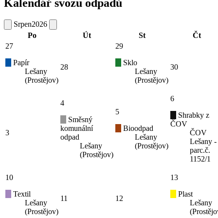
Kalendář svozu odpadů
Srpen
2026
Po
Út
St
Čt
27
29
Papír
Sklo
28
30
Lešany
Lešany
(Prostějov)
(Prostějov)
6
4
5
Shrabky z
Směsný
ČOV
komunální
Bioodpad
3
ČOV
odpad
Lešany
Lešany -
Lešany
(Prostějov)
parc.č.
(Prostějov)
1152/1
10
13
Textil
Plast
11
12
Lešany
Lešany
(Prostějov)
(Prostějo