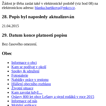
Žádost je třeba zaslat také v elektronické podobě (viz bod 08) na
elektronickou adresu:
blanka.bartikova@mkcr.cz
.
28. Popis byl naposledy aktualizován
21.04.2015
29. Datum konce platnosti popisu
Bez časového omezení.
Obec
Informace o obci
Kam se podívat v okolí
Spolky & sdružení
Fotogalerie
Nabídky práce v regionu
Hlášení obecního rozhlasu
Životní situace
Kam zavolat když....
Oslavy 800 let obce Lešany a sjezd rodáků v roce 2015
Informace od nás
Mobilní aplikace