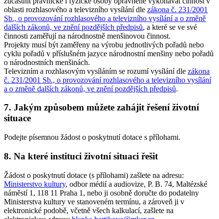
zúčastnit právnické i fyzické osoby oprávněné vykonávat činnost v
oblasti rozhlasového a televizního vysílání dle
zákona č. 231/2001
Sb., o provozování rozhlasového a televizního vysílání a o změně
dalších zákonů, ve znění pozdějších předpisů
, a které se ve své
činnosti zaměřují na národnostně menšinovou činnost.
Projekty musí být zaměřeny na výrobu jednotlivých pořadů nebo
cyklu pořadů v příslušném jazyce národnostní menšiny nebo pořadů
o národnostních menšinách.
Televizním a rozhlasovým vysíláním se rozumí vysílání dle
zákona
č. 231/2001 Sb., o provozování rozhlasového a televizního vysílání
a o změně dalších zákonů, ve znění pozdějších předpisů
.
7. Jakým způsobem můžete zahájit řešení životní
situace
Podejte písemnou žádost o poskytnutí dotace s přílohami.
8. Na které instituci životní situaci řešit
Žádost o poskytnutí dotace (s přílohami) zašlete na adresu:
Ministerstvo kultury
, odbor médií a audiovize, P. B. 74, Maltézské
náměstí 1, 118 11 Praha 1, nebo ji osobně doručte do podatelny
Ministerstva kultury ve stanoveném termínu, a zároveň ji v
elektronické podobě, včetně všech kalkulací, zašlete na