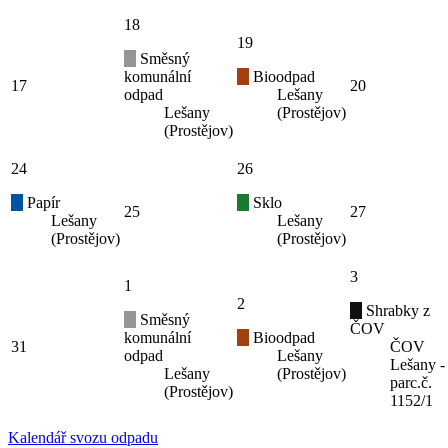
18
19
Směsný
komunální
Bioodpad
17
20
odpad
Lešany
Lešany
(Prostějov)
(Prostějov)
24
26
Papír
Sklo
25
27
Lešany
Lešany
(Prostějov)
(Prostějov)
3
1
2
Shrabky z
Směsný
ČOV
komunální
Bioodpad
31
ČOV
odpad
Lešany
Lešany -
Lešany
(Prostějov)
parc.č.
(Prostějov)
1152/1
Kalendář svozu odpadu