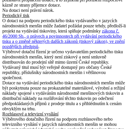
kázně ze strany příjemce dotace.
Na dotaci není právní nárok.
Periodický tisk
O dotaci na podporu periodického tisku vydávaného v jazycích
národnostních menšin může žadatel požádat pouze tehdy, předloží-li
projekt na vydávání tiskoviny, která splňuje podmínky
zákona č.
46/2000 Sb., o právech a povinnostech při vydávání periodického
tisku a o změně některých dalších zákonů (tiskový zákon), ve znění
pozdějších předpisů
.
Výběrové dotační řízení je určeno vydavatelům periodického tisku
národnostních menšin, který není ziskový a není smluvně
distribuován do prodejní sítě mimo území České republiky.
Vydávaný titul musí být veřejně dostupný pro občany České
republiky, příslušníky národnostních menšin i většinovou
společnost.
Dotace na vydávání periodického tisku národnostních menšin může
být poskytnuta pouze na prokazatelné materiálové, výrobní a režijní
náklady spojené s vydáváním národnostně menšinových tiskovin a
distribuční náklady na rozšiřování těchto tiskovin po odečtení
předpokládaných příjmů z prodeje titulu a s přihlédnutím k cenám
obvyklým na trhu.
Rozhlasové a televizní vysílání
Výběrového dotačního řízení na podporu rozhlasového nebo
televizního vysílání v jazycích národnostních menšin se mohou