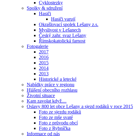
Cyklostezky
Spolky & sdružení
Hasiči
Hasiči varují
Okrašlovací spolek Lešany z.s.
Myslivost v Lešanech
Český zahr. svaz Lešany
Římskokatolická farnost
Fotogalerie
2017
2016
2015
2014
2013
Historické a letecké
Nabídky práce v regionu
Hlášení obecního rozhlasu
Životní situace
Kam zavolat když....
Oslavy 800 let obce Lešany a sjezd rodáků v roce 2015
Foto ze sjezdu rodáků
Foto ze mše svaté
Foto z průvodu obcí
Foto z Rybníčka
Informace od nás