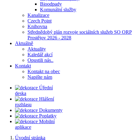
Bioodpady
Komunální služby
Kanalizace
Czech Point
Knihovna
Střednědobý plán rozvoje sociálních služeb SO ORP
Prostějov 2026 - 2028
Aktuálně
Aktuality
Kaledář akcí
Opustili nás..
Kontakt
Kontakt na obec
Napište nám
Úřední
deska
Hlášení
rozhlasu
Dokumenty
Poplatky
Mobilní
aplikace
Úvodní stránka