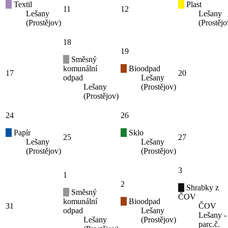
Textil
Plast
11
12
Lešany
Lešany
(Prostějov)
(Prostějo
18
19
Směsný
komunální
Bioodpad
17
20
odpad
Lešany
Lešany
(Prostějov)
(Prostějov)
24
26
Papír
Sklo
25
27
Lešany
Lešany
(Prostějov)
(Prostějov)
3
1
2
Shrabky z
Směsný
ČOV
komunální
Bioodpad
31
ČOV
odpad
Lešany
Lešany -
Lešany
(Prostějov)
parc.č.