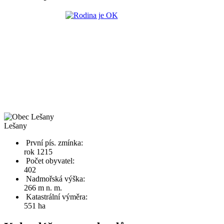
Lešany
První pís. zmínka:
rok 1215
Počet obyvatel:
402
Nadmořská výška:
266 m n. m.
Katastrální výměra:
551 ha