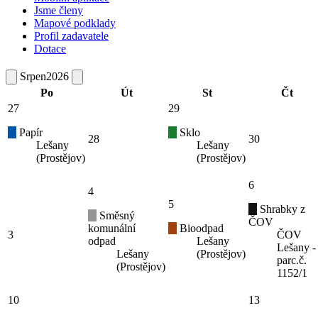
Jsme členy
Mapové podklady
Profil zadavatele
Dotace
Srpen
2026
Po
Út
St
Čt
27
29
Papír
Sklo
28
30
Lešany
Lešany
(Prostějov)
(Prostějov)
6
4
5
Shrabky z
Směsný
ČOV
komunální
Bioodpad
3
ČOV
odpad
Lešany
Lešany -
Lešany
(Prostějov)
parc.č.
(Prostějov)
1152/1
10
13