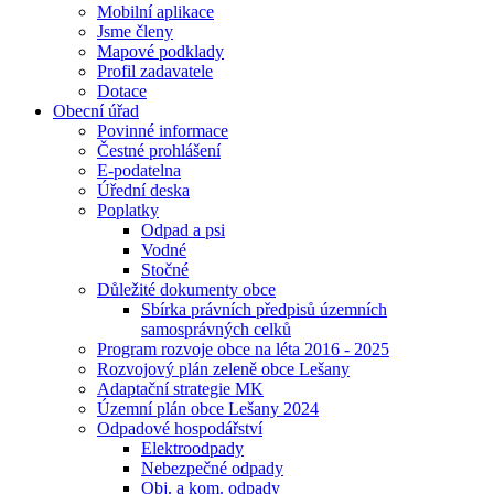
Mobilní aplikace
Jsme členy
Mapové podklady
Profil zadavatele
Dotace
Obecní úřad
Povinné informace
Čestné prohlášení
E-podatelna
Úřední deska
Poplatky
Odpad a psi
Vodné
Stočné
Důležité dokumenty obce
Sbírka právních předpisů územních
samosprávných celků
Program rozvoje obce na léta 2016 - 2025
Rozvojový plán zeleně obce Lešany
Adaptační strategie MK
Územní plán obce Lešany 2024
Odpadové hospodářství
Elektroodpady
Nebezpečné odpady
Obj. a kom. odpady