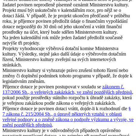
žadatel povinen neprodleně písemně oznámit Ministerstvu kultury.
Projekt musí být uskutečněn v kalendářním roce, pro nějž se o
dotaci žádá. V případě, že je projekt ukončen předčasně v průběhu
roku, je příjemce povinen předložit údaje o finančním vypořádání
dotace nejpozději do 30 dnů od jeho ukončení a vrátit finanční
prostředky na účet, který bude sdělen Ministerstvem kultury.
Na jeden kalendářní rok může jeden žadatel předložit současně
nejvýše tři projekty.
Projekty vyhodnocuje výběrová dotační komise Ministerstva
kultury. Výsledky, stejně jako další údaje o výběrovém dotačním
řízení, Ministerstvo kultury zveřejní na svých internetových
stránkách.
Ministerstvo kultury si vyhrazuje právo zrušení tohoto řízení nebo
změny či doplnění podmínek tohoto programu v případě, že dojde k
legislativním změnám.
Příjemce dotace je povinen postupovat v souladu se
zákonem č.
137/2006 Sb., o veřejných zakázkách, ve znění pozdějších předpisů
,
pokud použije prostředky státního rozpočtu k úhradě zakázky, která
je veřejnou zakázkou podle zákona o veřejných zakázkách.
Příjemce dotace je povinen dotaci vrátit, dojde-li k rozhodnutí dle
§
7 zákona č. 215/2004 Sb., o úpravě některých vztahů v oblasti
veřejné podpory a o změně zákona o podpoře výzkumu a vývoje, ve
znění pozdějších předpisů
.
Ministerstvo kultury je v odůvodněných případech oprávněno
pozastavit proplácení dotace, a to zejména při porušení rozpočtové