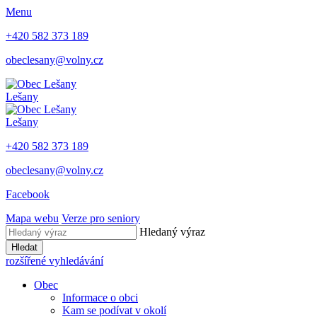
Menu
+420 582 373 189
obeclesany@volny.cz
Lešany
Lešany
+420 582 373 189
obeclesany@volny.cz
Facebook
Mapa webu
Verze pro seniory
Hledaný výraz
Hledat
rozšířené vyhledávání
Obec
Informace o obci
Kam se podívat v okolí