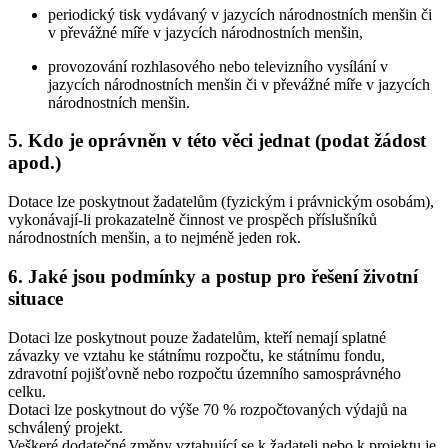
periodický tisk vydávaný v jazycích národnostních menšin či
v převážné míře v jazycích národnostních menšin,
provozování rozhlasového nebo televizního vysílání v
jazycích národnostních menšin či v převážné míře v jazycích
národnostních menšin.
5. Kdo je oprávněn v této věci jednat (podat žádost
apod.)
Dotace lze poskytnout žadatelům (fyzickým i právnickým osobám),
vykonávají-li prokazatelně činnost ve prospěch příslušníků
národnostních menšin, a to nejméně jeden rok.
6. Jaké jsou podmínky a postup pro řešení životní
situace
Dotaci lze poskytnout pouze žadatelům, kteří nemají splatné
závazky ve vztahu ke státnímu rozpočtu, ke státnímu fondu,
zdravotní pojišťovně nebo rozpočtu územního samosprávného
celku.
Dotaci lze poskytnout do výše 70 % rozpočtovaných výdajů na
schválený projekt.
Veškeré dodatečné změny vztahující se k žadateli nebo k projektu je