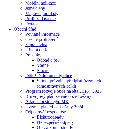
Mobilní aplikace
Jsme členy
Mapové podklady
Profil zadavatele
Dotace
Obecní úřad
Povinné informace
Čestné prohlášení
E-podatelna
Úřední deska
Poplatky
Odpad a psi
Vodné
Stočné
Důležité dokumenty obce
Sbírka právních předpisů územních
samosprávných celků
Program rozvoje obce na léta 2016 - 2025
Rozvojový plán zeleně obce Lešany
Adaptační strategie MK
Územní plán obce Lešany 2024
Odpadové hospodářství
Elektroodpady
Nebezpečné odpady
Obj. a kom. odpady