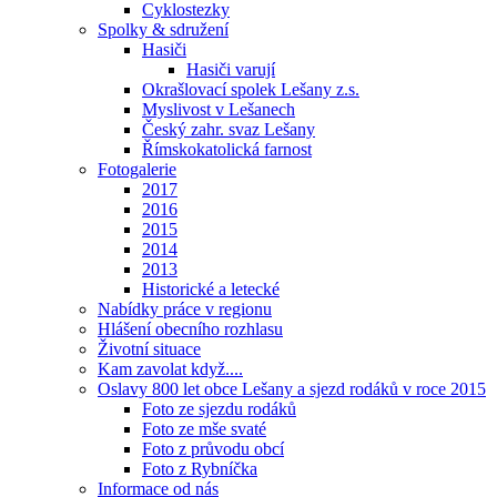
Cyklostezky
Spolky & sdružení
Hasiči
Hasiči varují
Okrašlovací spolek Lešany z.s.
Myslivost v Lešanech
Český zahr. svaz Lešany
Římskokatolická farnost
Fotogalerie
2017
2016
2015
2014
2013
Historické a letecké
Nabídky práce v regionu
Hlášení obecního rozhlasu
Životní situace
Kam zavolat když....
Oslavy 800 let obce Lešany a sjezd rodáků v roce 2015
Foto ze sjezdu rodáků
Foto ze mše svaté
Foto z průvodu obcí
Foto z Rybníčka
Informace od nás