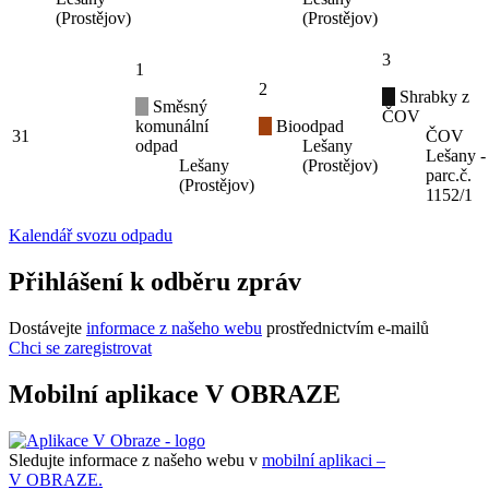
(Prostějov)
(Prostějov)
3
1
2
Shrabky z
Směsný
ČOV
komunální
Bioodpad
31
ČOV
odpad
Lešany
Lešany -
Lešany
(Prostějov)
parc.č.
(Prostějov)
1152/1
Kalendář svozu odpadu
Přihlášení k odběru zpráv
Dostávejte
informace z našeho webu
prostřednictvím e-mailů
Chci se zaregistrovat
Mobilní aplikace V OBRAZE
Sledujte informace z našeho webu v
mobilní aplikaci –
V OBRAZE.