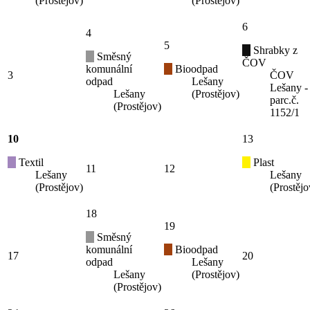
(Prostějov)
(Prostějov)
6
4
5
Shrabky z
Směsný
ČOV
komunální
Bioodpad
3
ČOV
odpad
Lešany
Lešany -
Lešany
(Prostějov)
parc.č.
(Prostějov)
1152/1
10
13
Textil
Plast
11
12
Lešany
Lešany
(Prostějov)
(Prostějo
18
19
Směsný
komunální
Bioodpad
17
20
odpad
Lešany
Lešany
(Prostějov)
(Prostějov)