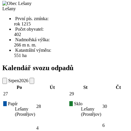
Lešany
První pís. zmínka:
rok 1215
Počet obyvatel:
402
Nadmořská výška:
266 m n. m.
Katastrální výměra:
551 ha
Kalendář svozu odpadů
Srpen
2026
Po
Út
St
Čt
27
29
Papír
Sklo
28
30
Lešany
Lešany
(Prostějov)
(Prostějov)
6
4