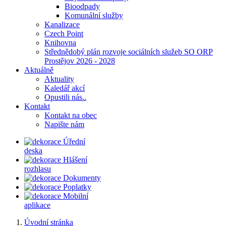
Bioodpady
Komunální služby
Kanalizace
Czech Point
Knihovna
Střednědobý plán rozvoje sociálních služeb SO ORP
Prostějov 2026 - 2028
Aktuálně
Aktuality
Kaledář akcí
Opustili nás..
Kontakt
Kontakt na obec
Napište nám
Úřední
deska
Hlášení
rozhlasu
Dokumenty
Poplatky
Mobilní
aplikace
Úvodní stránka