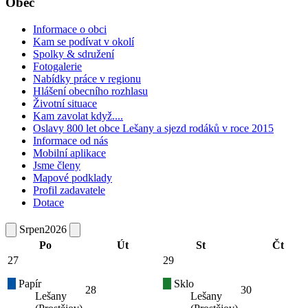
Obec
Informace o obci
Kam se podívat v okolí
Spolky & sdružení
Fotogalerie
Nabídky práce v regionu
Hlášení obecního rozhlasu
Životní situace
Kam zavolat když....
Oslavy 800 let obce Lešany a sjezd rodáků v roce 2015
Informace od nás
Mobilní aplikace
Jsme členy
Mapové podklady
Profil zadavatele
Dotace
Srpen
2026
Po
Út
St
Čt
27
29
Papír
Sklo
28
30
Lešany
Lešany