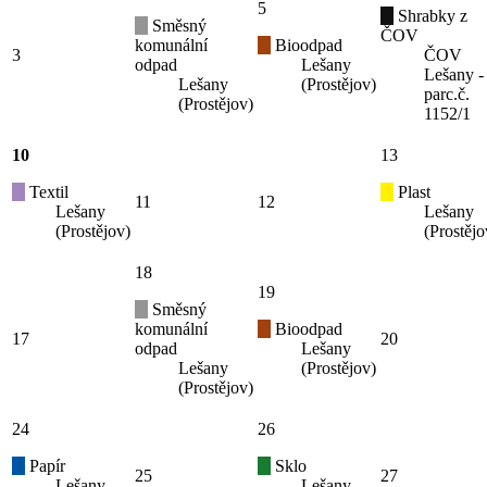
5
Shrabky z
Směsný
ČOV
komunální
Bioodpad
3
ČOV
odpad
Lešany
Lešany -
Lešany
(Prostějov)
parc.č.
(Prostějov)
1152/1
10
13
Textil
Plast
11
12
Lešany
Lešany
(Prostějov)
(Prostějo
18
19
Směsný
komunální
Bioodpad
17
20
odpad
Lešany
Lešany
(Prostějov)
(Prostějov)
24
26
Papír
Sklo
25
27
Lešany
Lešany