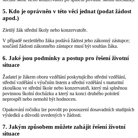
5. Kdo je oprávněn v této věci jednat (podat žádost
apod.)
Zletilý žák střední školy nebo konzervatoře.
V případě nezletilého žáka podává žádost jeho zákonný zástupce;
součástí žádosti zákonného zástupce musí být souhlas žáka.
6. Jaké jsou podmínky a postup pro řešení životní
situace
Žadatel je žákem oboru vzdělání poskytujícího střední vzdělání,
střední vzdělání s výučním listem a střední vzdělání s maturitní
zkouškou ve střední škole nebo konzervatoři, který má splněnou
povinnou školní docházku a který na konci druhého pololetí
neprospěl nebo nemohl být hodnocen.
Opakování ročníku lze povolit po posouzení dosavadních studijních
výsledků a důvodů uvedených v žádosti.
7. Jakým způsobem můžete zahájit řešení životní
situace