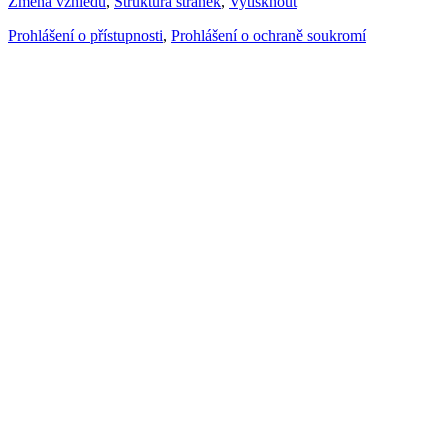
Změna vzhledu
,
Struktura stránek
,
Vytisknout
Prohlášení o přístupnosti
,
Prohlášení o ochraně soukromí