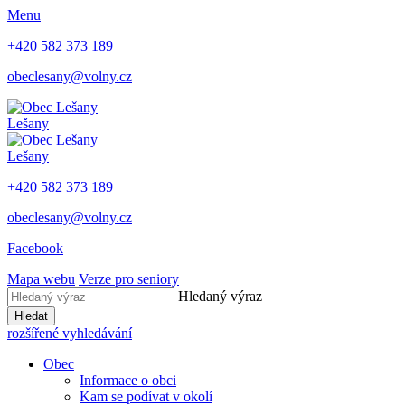
Menu
+420 582 373 189
obeclesany@volny.cz
Lešany
Lešany
+420 582 373 189
obeclesany@volny.cz
Facebook
Mapa webu
Verze pro seniory
Hledaný výraz
Hledat
rozšířené vyhledávání
Obec
Informace o obci
Kam se podívat v okolí