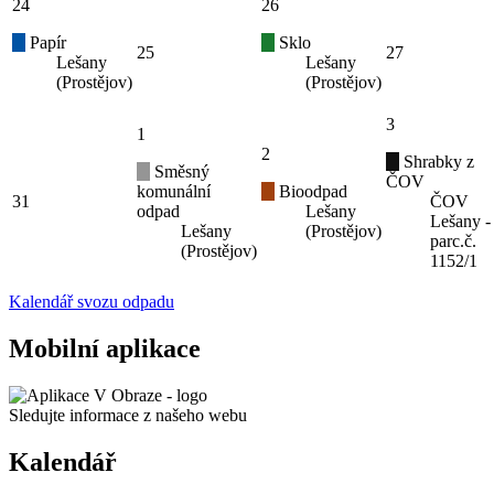
24
26
Papír
Sklo
25
27
Lešany
Lešany
(Prostějov)
(Prostějov)
3
1
2
Shrabky z
Směsný
ČOV
komunální
Bioodpad
31
ČOV
odpad
Lešany
Lešany -
Lešany
(Prostějov)
parc.č.
(Prostějov)
1152/1
Kalendář svozu odpadu
Mobilní aplikace
Sledujte informace z našeho webu
Kalendář