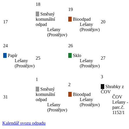
18
19
Směsný
komunální
Bioodpad
17
20
odpad
Lešany
Lešany
(Prostějov)
(Prostějov)
24
26
Papír
Sklo
25
27
Lešany
Lešany
(Prostějov)
(Prostějov)
3
1
2
Shrabky z
Směsný
ČOV
komunální
Bioodpad
31
ČOV
odpad
Lešany
Lešany -
Lešany
(Prostějov)
parc.č.
(Prostějov)
1152/1
Kalendář svozu odpadu