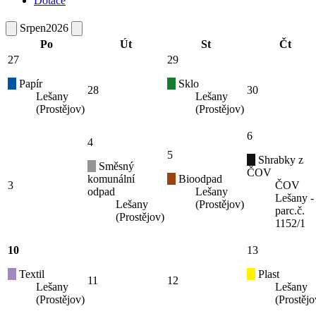
Dotace
Srpen
2026
Po
Út
St
Čt
27
29
Papír
Sklo
28
30
Lešany
Lešany
(Prostějov)
(Prostějov)
6
4
5
Shrabky z
Směsný
ČOV
komunální
Bioodpad
3
ČOV
odpad
Lešany
Lešany -
Lešany
(Prostějov)
parc.č.
(Prostějov)
1152/1
10
13
Textil
Plast
11
12
Lešany
Lešany
(Prostějov)
(Prostějo