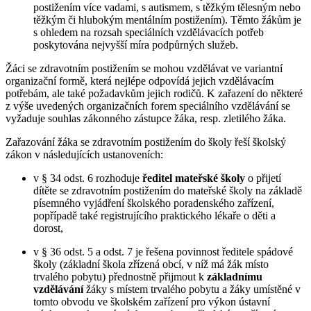
postižením více vadami, s autismem, s těžkým tělesným nebo
těžkým či hlubokým mentálním postižením). Těmto žákům je
s ohledem na rozsah speciálních vzdělávacích potřeb
poskytována nejvyšší míra podpůrných služeb.
Žáci se zdravotním postižením se mohou vzdělávat ve variantní
organizační formě, která nejlépe odpovídá jejich vzdělávacím
potřebám, ale také požadavkům jejich rodičů. K zařazení do některé
z výše uvedených organizačních forem speciálního vzdělávání se
vyžaduje souhlas zákonného zástupce žáka, resp. zletilého žáka.
Zařazování žáka se zdravotním postižením do školy řeší školský
zákon v následujících ustanoveních:
v § 34 odst. 6 rozhoduje
ředitel mateřské školy
o přijetí
dítěte se zdravotním postižením do mateřské školy na základě
písemného vyjádření školského poradenského zařízení,
popřípadě také registrujícího praktického lékaře o děti a
dorost,
v § 36 odst. 5 a odst. 7 je řešena povinnost ředitele spádové
školy (základní škola zřízená obcí, v níž má žák místo
trvalého pobytu) přednostně přijmout k
základnímu
vzdělávání
žáky s místem trvalého pobytu a žáky umístěné v
tomto obvodu ve školském zařízení pro výkon ústavní