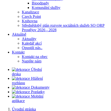
Bioodpady
Komunální služby
Kanalizace
Czech Point
Knihovna
Střednědobý plán rozvoje sociálních služeb SO ORP
Prostějov 2026 - 2028
Aktuálně
Aktuality
Kaledář akcí
Opustili nás..
Kontakt
Kontakt na obec
Napište nám
Úřední
deska
Hlášení
rozhlasu
Dokumenty
Poplatky
Mobilní
aplikace
Úvodní stránka