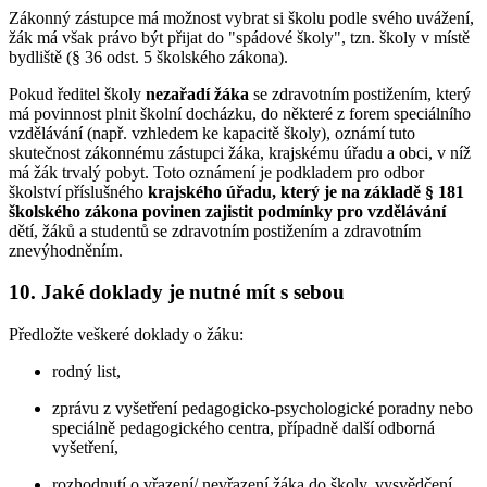
Zákonný zástupce má možnost vybrat si školu podle svého uvážení,
žák má však právo být přijat do "spádové školy", tzn. školy v místě
bydliště (§ 36 odst. 5 školského zákona).
Pokud ředitel školy
nezařadí žáka
se zdravotním postižením, který
má povinnost plnit školní docházku, do některé z forem speciálního
vzdělávání (např. vzhledem ke kapacitě školy), oznámí tuto
skutečnost zákonnému zástupci žáka, krajskému úřadu a obci, v níž
má žák trvalý pobyt. Toto oznámení je podkladem pro odbor
školství příslušného
krajského úřadu, který je na základě § 181
školského zákona povinen zajistit podmínky pro vzdělávání
dětí, žáků a studentů se zdravotním postižením a zdravotním
znevýhodněním.
10. Jaké doklady je nutné mít s sebou
Předložte veškeré doklady o žáku:
rodný list,
zprávu z vyšetření pedagogicko-psychologické poradny nebo
speciálně pedagogického centra, případně další odborná
vyšetření,
rozhodnutí o vřazení/ nevřazení žáka do školy, vysvědčení