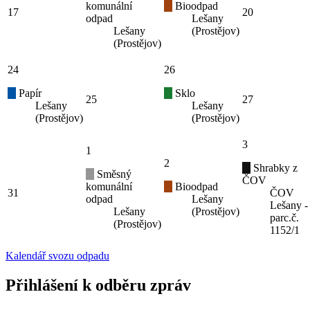
komunální
Bioodpad
17
20
odpad
Lešany
Lešany
(Prostějov)
(Prostějov)
24
26
Papír
Sklo
25
27
Lešany
Lešany
(Prostějov)
(Prostějov)
3
1
2
Shrabky z
Směsný
ČOV
komunální
Bioodpad
31
ČOV
odpad
Lešany
Lešany -
Lešany
(Prostějov)
parc.č.
(Prostějov)
1152/1
Kalendář svozu odpadu
Přihlášení k odběru zpráv