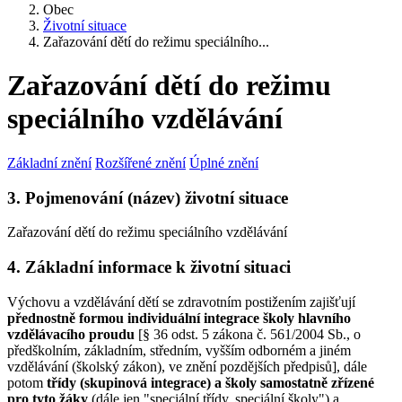
Obec
Životní situace
Zařazování dětí do režimu speciálního...
Zařazování dětí do režimu
speciálního vzdělávání
Základní znění
Rozšířené znění
Úplné znění
3. Pojmenování (název) životní situace
Zařazování dětí do režimu speciálního vzdělávání
4. Základní informace k životní situaci
Výchovu a vzdělávání dětí se zdravotním postižením zajišťují
přednostně formou individuální integrace školy hlavního
vzdělávacího proudu
[§ 36 odst. 5 zákona č. 561/2004 Sb., o
předškolním, základním, středním, vyšším odborném a jiném
vzdělávání (školský zákon), ve znění pozdějších předpisů], dále
potom
třídy (skupinová integrace)
a školy samostatně zřízené
pro tyto žáky
(dále jen "speciální třídy, speciální školy") a