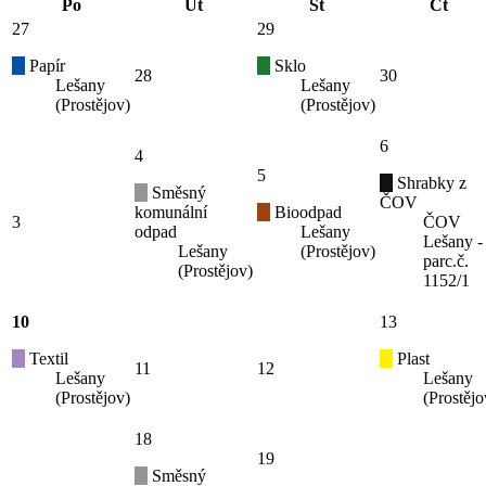
Po
Út
St
Čt
27
29
Papír
Sklo
28
30
Lešany
Lešany
(Prostějov)
(Prostějov)
6
4
5
Shrabky z
Směsný
ČOV
komunální
Bioodpad
3
ČOV
odpad
Lešany
Lešany -
Lešany
(Prostějov)
parc.č.
(Prostějov)
1152/1
10
13
Textil
Plast
11
12
Lešany
Lešany
(Prostějov)
(Prostějo
18
19
Směsný