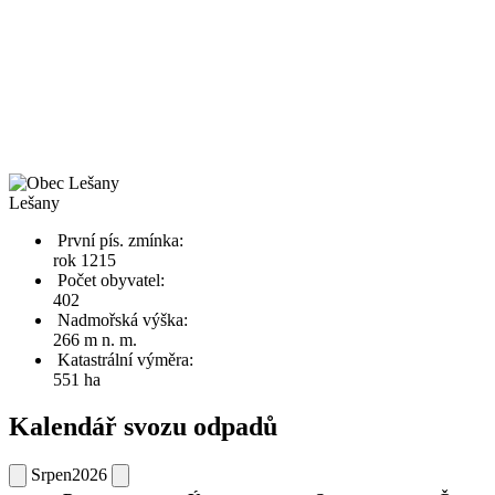
Lešany
První pís. zmínka:
rok 1215
Počet obyvatel:
402
Nadmořská výška:
266 m n. m.
Katastrální výměra:
551 ha
Kalendář svozu odpadů
Srpen
2026