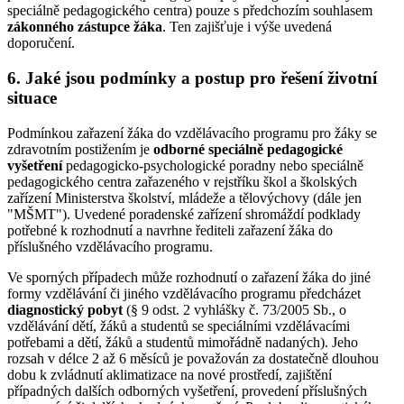
speciálně pedagogického centra) pouze s předchozím souhlasem
zákonného zástupce žáka
. Ten zajišťuje i výše uvedená
doporučení.
6. Jaké jsou podmínky a postup pro řešení životní
situace
Podmínkou zařazení žáka do vzdělávacího programu pro žáky se
zdravotním postižením je
odborné speciálně pedagogické
vyšetření
pedagogicko-psychologické poradny nebo speciálně
pedagogického centra zařazeného v rejstříku škol a školských
zařízení Ministerstva školství, mládeže a tělovýchovy (dále jen
"MŠMT"). Uvedené poradenské zařízení shromáždí podklady
potřebné k rozhodnutí a navrhne řediteli zařazení žáka do
příslušného vzdělávacího programu.
Ve sporných případech může rozhodnutí o zařazení žáka do jiné
formy vzdělávání či jiného vzdělávacího programu předcházet
diagnostický pobyt
(§ 9 odst. 2 vyhlášky č. 73/2005 Sb., o
vzdělávání dětí, žáků a studentů se speciálními vzdělávacími
potřebami a dětí, žáků a studentů mimořádně nadaných). Jeho
rozsah v délce 2 až 6 měsíců je považován za dostatečně dlouhou
dobu k zvládnutí aklimatizace na nové prostředí, zajištění
případných dalších odborných vyšetření, provedení příslušných