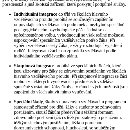
poradenská a jiná školská zařízení, která poskytují podpůrné služby.
Individuální integrace
do tříd ve školách hlavního
vzdělávacího proudu probíhá se současným zajištěním
odpovídajících vzdělávacích podmínek a nezbytné speciálně
pedagogické nebo psychologické péče. Jedná se o
upřednostněnou volbu, vyhodnocují se však reálné možnosti
uspokojování speciálních vzdělávacích potřeb žáka. Při
výběru vzdělávací cesty žáka je vždy rozhodující vyjádření
rodičů. Integrovaní žáci jsou zpravidla vzděláváni podle
individuálního vzdělávacího plánu.
Skupinová integrace
probíhá ve speciálních třídách, které
jsou zřizovány pro žáky se zdravotním postižením ve školách
hlavního vzdělávacího proudu. Při skupinové integraci se žáci
mohou v některých vyučovacích předmětech vzdělávat
společně s ostatními žáky školy a v rámci svých možností jsou
zapojeni do všech aktivit mimo vyučování.
Speciální školy
, školy s upraveným vzdělávacím programem
samostatně zřízené pro děti, žáky a studenty se zdravotním
postižením, slouží žákům především s těžšími formami
zdravotního postižení (žáci s těžkým zrakovým postižením,
těžkým sluchovým postižením, těžkou poruchou
dorozumívacích schopností, hluchoslepí, se souběžným