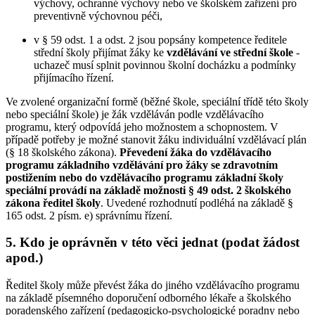
výchovy, ochranné výchovy nebo ve školském zařízení pro
preventivně výchovnou péči,
v § 59 odst. 1 a odst. 2 jsou popsány kompetence ředitele
střední školy přijímat žáky ke
vzdělávání ve střední škole
-
uchazeč musí splnit povinnou školní docházku a podmínky
přijímacího řízení.
Ve zvolené organizační formě (běžné škole, speciální třídě této školy
nebo speciální škole) je žák vzděláván podle vzdělávacího
programu, který odpovídá jeho možnostem a schopnostem. V
případě potřeby je možné stanovit žáku individuální vzdělávací plán
(§ 18 školského zákona).
Převedení žáka do vzdělávacího
programu základního vzdělávání pro žáky se zdravotním
postižením nebo do vzdělávacího programu základní školy
speciální provádí na základě možnosti § 49 odst. 2 školského
zákona ředitel školy
. Uvedené rozhodnutí podléhá na základě §
165 odst. 2 písm. e) správnímu řízení.
5. Kdo je oprávněn v této věci jednat (podat žádost
apod.)
Ředitel školy může převést žáka do jiného vzdělávacího programu
na základě písemného doporučení odborného lékaře a školského
poradenského zařízení (pedagogicko-psychologické poradny nebo