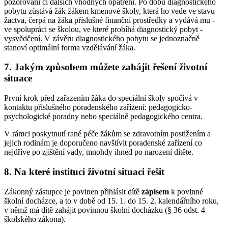
pozorování či dalších vhodných opatření. Po dobu diagnostického
pobytu zůstává žák žákem kmenové školy, která ho vede ve stavu
žactva, čerpá na žáka příslušné finanční prostředky a vydává mu -
ve spolupráci se školou, ve které probíhá diagnostický pobyt -
vysvědčení. V závěru diagnostického pobytu se jednoznačně
stanoví optimální forma vzdělávání žáka.
7. Jakým způsobem můžete zahájit řešení životní
situace
První krok před zařazením žáka do speciální školy spočívá v
kontaktu příslušného poradenského zařízení: pedagogicko-
psychologické poradny nebo speciálně pedagogického centra.
V rámci poskytnutí rané péče žákům se zdravotním postižením a
jejich rodinám je doporučeno navštívit poradenské zařízení co
nejdříve po zjištění vady, mnohdy ihned po narození dítěte.
8. Na které instituci životní situaci řešit
Zákonný zástupce je povinen přihlásit dítě
zápisem
k povinné
školní docházce, a to v době od 15. 1. do 15. 2. kalendářního roku,
v němž má dítě zahájit povinnou školní docházku (§ 36 odst. 4
školského zákona).