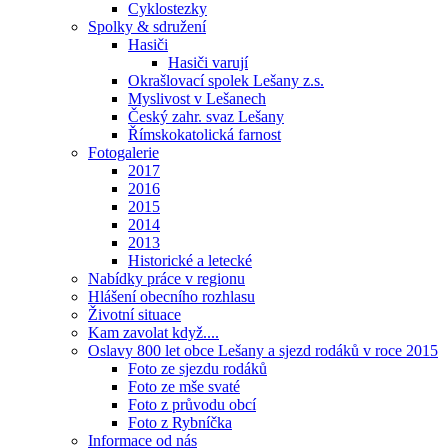
Cyklostezky
Spolky & sdružení
Hasiči
Hasiči varují
Okrašlovací spolek Lešany z.s.
Myslivost v Lešanech
Český zahr. svaz Lešany
Římskokatolická farnost
Fotogalerie
2017
2016
2015
2014
2013
Historické a letecké
Nabídky práce v regionu
Hlášení obecního rozhlasu
Životní situace
Kam zavolat když....
Oslavy 800 let obce Lešany a sjezd rodáků v roce 2015
Foto ze sjezdu rodáků
Foto ze mše svaté
Foto z průvodu obcí
Foto z Rybníčka
Informace od nás