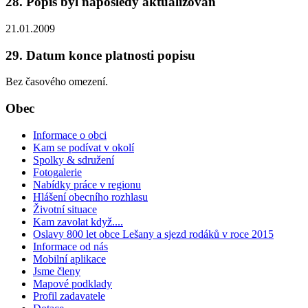
28. Popis byl naposledy aktualizován
21.01.2009
29. Datum konce platnosti popisu
Bez časového omezení.
Obec
Informace o obci
Kam se podívat v okolí
Spolky & sdružení
Fotogalerie
Nabídky práce v regionu
Hlášení obecního rozhlasu
Životní situace
Kam zavolat když....
Oslavy 800 let obce Lešany a sjezd rodáků v roce 2015
Informace od nás
Mobilní aplikace
Jsme členy
Mapové podklady
Profil zadavatele