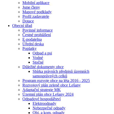
Mobilní aplikace
Jsme členy
Mapové podklady
Profil zadavatele
Dotace
Obecní úřad
Povinné informace
Čestné prohlášení
E-podatelna
Úřední deska
Poplatky
Odpad a psi
Vodné
Stočné
Důležité dokumenty obce
Sbírka právních předpisů územních
samosprávných celků
Program rozvoje obce na léta 2016 - 2025
Rozvojový plán zeleně obce Lešany
Adaptační strategie MK
Územní plán obce Lešany 2024
Odpadové hospodářství
Elektroodpady
Nebezpečné odpady
Obj. a kom. odpady