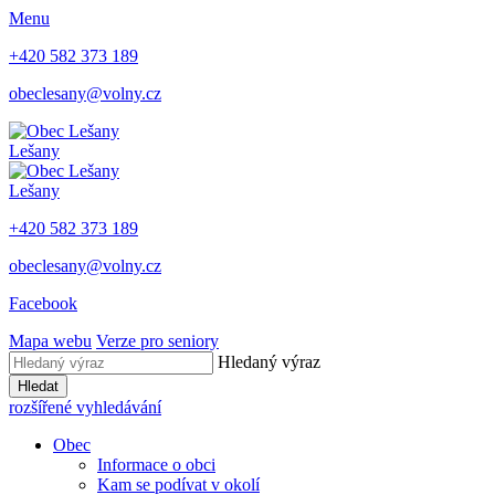
Menu
+420 582 373 189
obeclesany@volny.cz
Lešany
Lešany
+420 582 373 189
obeclesany@volny.cz
Facebook
Mapa webu
Verze pro seniory
Hledaný výraz
Hledat
rozšířené vyhledávání
Obec
Informace o obci
Kam se podívat v okolí