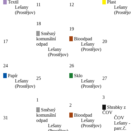
Textil
Plast
11
12
Lešany
Lešany
(Prostějov)
(Prostějo
18
19
Směsný
komunální
Bioodpad
17
20
odpad
Lešany
Lešany
(Prostějov)
(Prostějov)
24
26
Papír
Sklo
25
27
Lešany
Lešany
(Prostějov)
(Prostějov)
3
1
2
Shrabky z
Směsný
ČOV
komunální
Bioodpad
31
ČOV
odpad
Lešany
Lešany -
Lešany
(Prostějov)
parc.č.
(Prostějov)