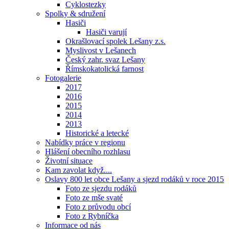
Cyklostezky
Spolky & sdružení
Hasiči
Hasiči varují
Okrašlovací spolek Lešany z.s.
Myslivost v Lešanech
Český zahr. svaz Lešany
Římskokatolická farnost
Fotogalerie
2017
2016
2015
2014
2013
Historické a letecké
Nabídky práce v regionu
Hlášení obecního rozhlasu
Životní situace
Kam zavolat když....
Oslavy 800 let obce Lešany a sjezd rodáků v roce 2015
Foto ze sjezdu rodáků
Foto ze mše svaté
Foto z průvodu obcí
Foto z Rybníčka
Informace od nás