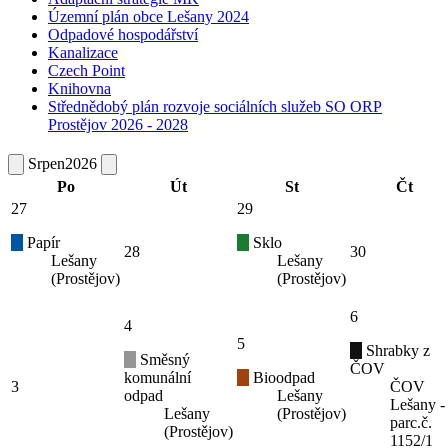
Územní plán obce Lešany 2024
Odpadové hospodářství
Kanalizace
Czech Point
Knihovna
Střednědobý plán rozvoje sociálních služeb SO ORP
Prostějov 2026 - 2028
Srpen
2026
Po
Út
St
Čt
27
29
Papír
Sklo
28
30
Lešany
Lešany
(Prostějov)
(Prostějov)
6
4
5
Shrabky z
Směsný
ČOV
komunální
Bioodpad
3
ČOV
odpad
Lešany
Lešany -
Lešany
(Prostějov)
parc.č.
(Prostějov)
1152/1