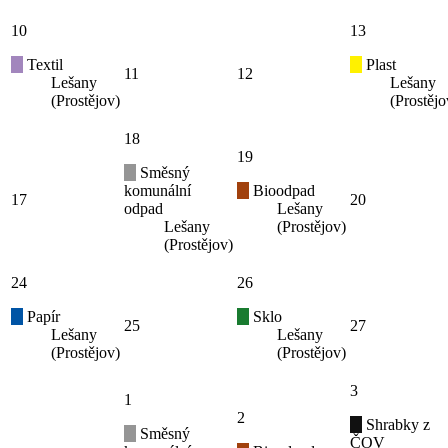
10
13
Textil
Plast
11
12
Lešany
Lešany
(Prostějov)
(Prostějo
18
19
Směsný
komunální
Bioodpad
17
20
odpad
Lešany
Lešany
(Prostějov)
(Prostějov)
24
26
Papír
Sklo
25
27
Lešany
Lešany
(Prostějov)
(Prostějov)
3
1
2
Shrabky z
Směsný
ČOV