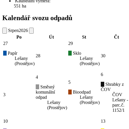
Katastrální výměra:
551 ha
Kalendář svozu odpadů
Srpen
2026
Po
Út
St
Čt
27
29
Papír
Sklo
28
30
Lešany
Lešany
(Prostějov)
(Prostějov)
6
4
5
Shrabky z
Směsný
ČOV
komunální
Bioodpad
3
ČOV
odpad
Lešany
Lešany -
Lešany
(Prostějov)
parc.č.
(Prostějov)
1152/1
10
13