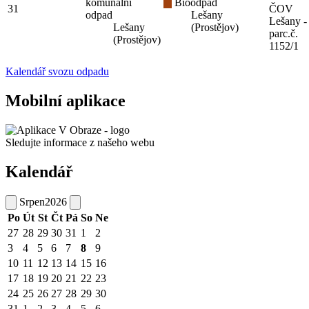
komunální
Bioodpad
31
ČOV
odpad
Lešany
Lešany -
Lešany
(Prostějov)
parc.č.
(Prostějov)
1152/1
Kalendář svozu odpadu
Mobilní aplikace
Sledujte informace z našeho webu
Kalendář
Srpen
2026
Po
Út
St
Čt
Pá
So
Ne
27
28
29
30
31
1
2
3
4
5
6
7
8
9
10
11
12
13
14
15
16
17
18
19
20
21
22
23
24
25
26
27
28
29
30
31
1
2
3
4
5
6