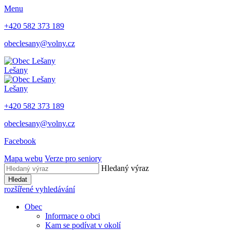
Menu
+420 582 373 189
obeclesany@volny.cz
Lešany
Lešany
+420 582 373 189
obeclesany@volny.cz
Facebook
Mapa webu
Verze pro seniory
Hledaný výraz
Hledat
rozšířené vyhledávání
Obec
Informace o obci
Kam se podívat v okolí