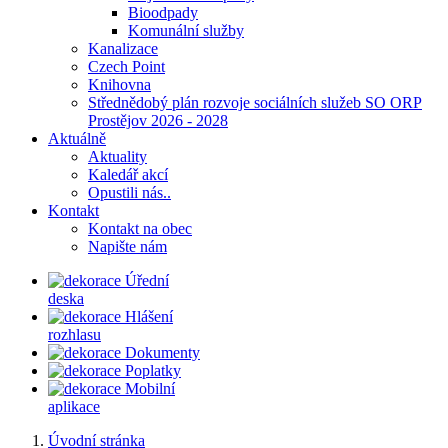
Bioodpady
Komunální služby
Kanalizace
Czech Point
Knihovna
Střednědobý plán rozvoje sociálních služeb SO ORP
Prostějov 2026 - 2028
Aktuálně
Aktuality
Kaledář akcí
Opustili nás..
Kontakt
Kontakt na obec
Napište nám
Úřední
deska
Hlášení
rozhlasu
Dokumenty
Poplatky
Mobilní
aplikace
Úvodní stránka