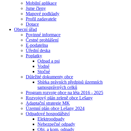
Mobilní aplikace
Jsme členy
Mapové podklady
Profil zadavatele
Dotace
Obecní úřad
Povinné informace
Čestné prohlášení
E-podatelna
Úřední deska
Poplatky
Odpad a psi
Vodné
Stočné
Důležité dokumenty obce
Sbírka právních předpisů územních
samosprávných celků
Program rozvoje obce na léta 2016 - 2025
Rozvojový plán zeleně obce Lešany
Adaptační strategie MK
Územní plán obce Lešany 2024
Odpadové hospodářství
Elektroodpady
Nebezpečné odpady
Obj. a kom. odpady