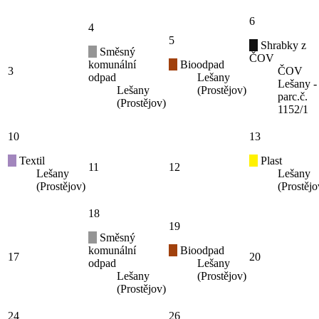
6
4
5
Shrabky z
Směsný
ČOV
komunální
Bioodpad
3
ČOV
odpad
Lešany
Lešany -
Lešany
(Prostějov)
parc.č.
(Prostějov)
1152/1
10
13
Textil
Plast
11
12
Lešany
Lešany
(Prostějov)
(Prostějo
18
19
Směsný
komunální
Bioodpad
17
20
odpad
Lešany
Lešany
(Prostějov)
(Prostějov)
24
26