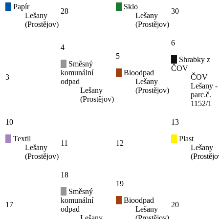
Papír
Sklo
28
30
Lešany
Lešany
(Prostějov)
(Prostějov)
6
4
5
Shrabky z
Směsný
ČOV
komunální
Bioodpad
3
ČOV
odpad
Lešany
Lešany -
Lešany
(Prostějov)
parc.č.
(Prostějov)
1152/1
10
13
Textil
Plast
11
12
Lešany
Lešany
(Prostějov)
(Prostějo
18
19
Směsný
komunální
Bioodpad
17
20
odpad
Lešany
Lešany
(Prostějov)