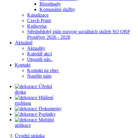
Bioodpady
Komunální služby
Kanalizace
Czech Point
Knihovna
Střednědobý plán rozvoje sociálních služeb SO ORP
Prostějov 2026 - 2028
Aktuálně
Aktuality
Kaledář akcí
Opustili nás..
Kontakt
Kontakt na obec
Napište nám
Úřední
deska
Hlášení
rozhlasu
Dokumenty
Poplatky
Mobilní
aplikace
Úvodní stránka