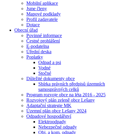
Mobilní aplikace
Jsme členy
Mapové podklady
Profil zadavatele
Dotace
Obecní úřad
Povinné informace
Čestné prohlášení
E-podatelna
Úřední deska
Poplatky
Odpad a psi
Vodné
Stočné
Důležité dokumenty obce
Sbírka právních předpisů územních
samosprávných celků
Program rozvoje obce na léta 2016 - 2025
Rozvojový plán zeleně obce Lešany
Adaptační strategie MK
Územní plán obce Lešany 2024
Odpadové hospodářství
Elektroodpady
Nebezpečné odpady
Obj. a kom. odpady