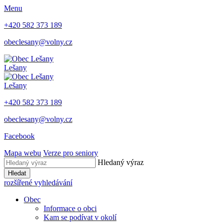
Menu
+420 582 373 189
obeclesany@volny.cz
Lešany
Lešany
+420 582 373 189
obeclesany@volny.cz
Facebook
Mapa webu
Verze pro seniory
Hledaný výraz
Hledat
rozšířené vyhledávání
Obec
Informace o obci
Kam se podívat v okolí