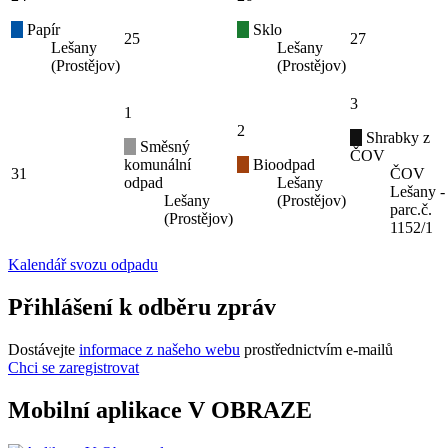
Papír
Sklo
25
27
Lešany
Lešany
(Prostějov)
(Prostějov)
3
1
2
Shrabky z
Směsný
ČOV
komunální
Bioodpad
31
ČOV
odpad
Lešany
Lešany -
Lešany
(Prostějov)
parc.č.
(Prostějov)
1152/1
Kalendář svozu odpadu
Přihlášení k odběru zpráv
Dostávejte
informace z našeho webu
prostřednictvím e-mailů
Chci se zaregistrovat
Mobilní aplikace V OBRAZE