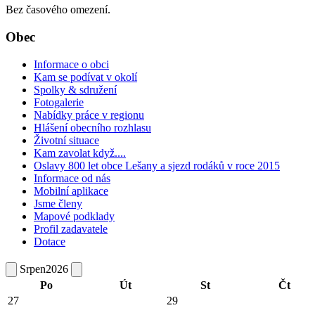
Bez časového omezení.
Obec
Informace o obci
Kam se podívat v okolí
Spolky & sdružení
Fotogalerie
Nabídky práce v regionu
Hlášení obecního rozhlasu
Životní situace
Kam zavolat když....
Oslavy 800 let obce Lešany a sjezd rodáků v roce 2015
Informace od nás
Mobilní aplikace
Jsme členy
Mapové podklady
Profil zadavatele
Dotace
Srpen
2026
Po
Út
St
Čt
27
29