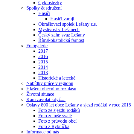
Cyklostezky
Spolky & sdružení
Hasiči
Hasiči varují
Okrašlovací spolek Lešany z.s.
Myslivost v Lešanech
Český zahr. svaz Lešany
Římskokatolická farnost
Fotogalerie
2017
2016
2015
2014
2013
Historické a letecké
Nabídky práce v regionu
Hlášení obecního rozhlasu
Životní situace
Kam zavolat když....
Oslavy 800 let obce Lešany a sjezd rodáků v roce 2015
Foto ze sjezdu rodáků
Foto ze mše svaté
Foto z průvodu obcí
Foto z Rybníčka
Informace od nás