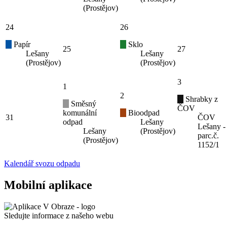
(Prostějov)
24
26
Papír
Sklo
25
27
Lešany
Lešany
(Prostějov)
(Prostějov)
3
1
2
Shrabky z
Směsný
ČOV
komunální
Bioodpad
31
ČOV
odpad
Lešany
Lešany -
Lešany
(Prostějov)
parc.č.
(Prostějov)
1152/1
Kalendář svozu odpadu
Mobilní aplikace
Sledujte informace z našeho webu