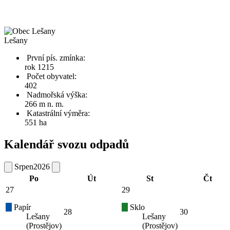
Lešany
První pís. zmínka:
rok 1215
Počet obyvatel:
402
Nadmořská výška:
266 m n. m.
Katastrální výměra:
551 ha
Kalendář svozu odpadů
Srpen
2026
Po
Út
St
Čt
27
29
Papír
Sklo
28
30
Lešany
Lešany
(Prostějov)
(Prostějov)