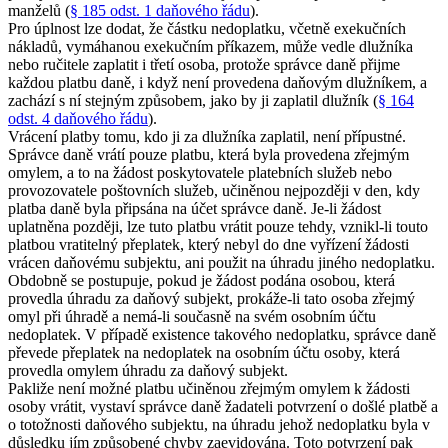
manželů (
§ 185 odst. 1 daňového řádu
).
Pro úplnost lze dodat, že částku nedoplatku, včetně exekučních
nákladů, vymáhanou exekučním příkazem, může vedle dlužníka
nebo ručitele zaplatit i třetí osoba, protože správce daně přijme
každou platbu daně, i když není provedena daňovým dlužníkem, a
zachází s ní stejným způsobem, jako by ji zaplatil dlužník (
§ 164
odst. 4 daňového řádu
).
Vrácení platby tomu, kdo ji za dlužníka zaplatil, není přípustné.
Správce daně vrátí pouze platbu, která byla provedena zřejmým
omylem, a to na žádost poskytovatele platebních služeb nebo
provozovatele poštovních služeb, učiněnou nejpozději v den, kdy
platba daně byla připsána na účet správce daně. Je-li žádost
uplatněna později, lze tuto platbu vrátit pouze tehdy, vznikl-li touto
platbou vratitelný přeplatek, který nebyl do dne vyřízení žádosti
vrácen daňovému subjektu, ani použit na úhradu jiného nedoplatku.
Obdobně se postupuje, pokud je žádost podána osobou, která
provedla úhradu za daňový subjekt, prokáže-li tato osoba zřejmý
omyl při úhradě a nemá-li současně na svém osobním účtu
nedoplatek. V případě existence takového nedoplatku, správce daně
převede přeplatek na nedoplatek na osobním účtu osoby, která
provedla omylem úhradu za daňový subjekt.
Pakliže není možné platbu učiněnou zřejmým omylem k žádosti
osoby vrátit, vystaví správce daně žadateli potvrzení o došlé platbě a
o totožnosti daňového subjektu, na úhradu jehož nedoplatku byla v
důsledku jím způsobené chyby zaevidována. Toto potvrzení pak