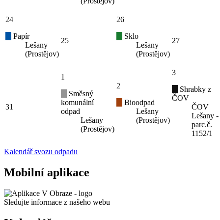
(Prostějov)
24
26
Papír
Sklo
25
27
Lešany
Lešany
(Prostějov)
(Prostějov)
3
1
2
Shrabky z
Směsný
ČOV
komunální
Bioodpad
31
ČOV
odpad
Lešany
Lešany -
Lešany
(Prostějov)
parc.č.
(Prostějov)
1152/1
Kalendář svozu odpadu
Mobilní aplikace
Sledujte informace z našeho webu