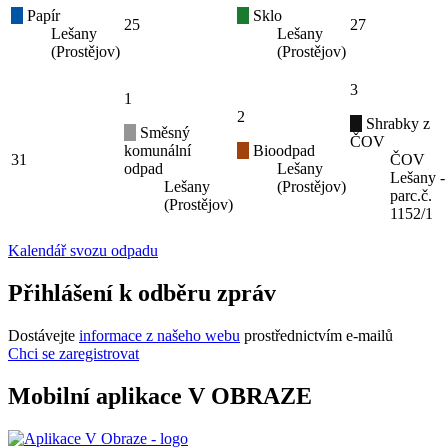
Papír
Sklo
25
27
Lešany
Lešany
(Prostějov)
(Prostějov)
3
1
2
Shrabky z
Směsný
ČOV
komunální
Bioodpad
31
ČOV
odpad
Lešany
Lešany -
Lešany
(Prostějov)
parc.č.
(Prostějov)
1152/1
Kalendář svozu odpadu
Přihlášení k odběru zpráv
Dostávejte
informace z našeho webu
prostřednictvím e-mailů
Chci se zaregistrovat
Mobilní aplikace V OBRAZE