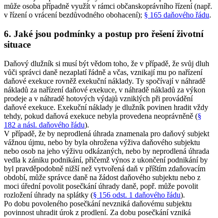
může osoba případně využít v rámci občanskoprávního řízení (např.
v řízení o vrácení bezdůvodného obohacení);
§ 165 daňového řádu
.
6. Jaké jsou podmínky a postup pro řešení životní
situace
Daňový dlužník si musí být vědom toho, že v případě, že svůj dluh
vůči správci daně nezaplatí řádně a včas, vznikají mu po nařízení
daňové exekuce rovněž exekuční náklady. Ty spočívají v náhradě
nákladů za nařízení daňové exekuce, v náhradě nákladů za výkon
prodeje a v náhradě hotových výdajů vzniklých při provádění
daňové exekuce. Exekuční náklady je dlužník povinen hradit vždy
tehdy, pokud daňová exekuce nebyla provedena neoprávněně (
§
182 a násl. daňového řádu
).
V případě, že by neprodlená úhrada znamenala pro daňový subjekt
vážnou újmu, nebo by byla ohrožena výživa daňového subjektu
nebo osob na jeho výživu odkázaných, nebo by neprodlená úhrada
vedla k zániku podnikání, přičemž výnos z ukončení podnikání by
byl pravděpodobně nižší než vytvořená daň v příštím zdaňovacím
období, může správce daně na žádost daňového subjektu nebo z
moci úřední povolit posečkání úhrady daně, popř. může povolit
rozložení úhrady na splátky (
§ 156 odst. 1 daňového řádu
).
Po dobu povoleného posečkání nevzniká daňovému subjektu
povinnost uhradit úrok z prodlení. Za dobu posečkání vzniká