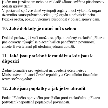
jakém mu je zákonem nebo na základě zákona svěřena působnost v
oblasti správy daní.
V postavení správce daně vystupují orgány moci výkonné, orgán
územního samosprávného celku, jiný orgán a právnická nebo
fyzická osoba, pokud vykonává působnost v oblasti správy daní.
10. Jaké doklady je nutné mít s sebou
Doklad prokazující vaši totožnost, příp. doručený exekuční příkaz a
jiné doklady, týkající se placení vašich peněžitých povinností,
chcete-li svá tvrzení při úředním jednání doložit.
11. Jaké jsou potřebné formuláře a kde jsou k
dispozici
Žádné formuláře pro veřejnost na uvedené účely nejsou
Ministerstvem financí České republiky a Generálním finančním
ředitelstvím vydány.
12. Jaké jsou poplatky a jak je lze uhradit
Podání řádného opravného prostředku proti exekučnímu příkazu
(odvolání) nepodléhá poplatkové povinnosti.