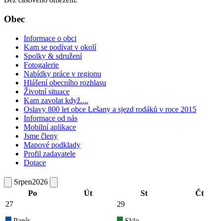
Obec
Informace o obci
Kam se podívat v okolí
Spolky & sdružení
Fotogalerie
Nabídky práce v regionu
Hlášení obecního rozhlasu
Životní situace
Kam zavolat když....
Oslavy 800 let obce Lešany a sjezd rodáků v roce 2015
Informace od nás
Mobilní aplikace
Jsme členy
Mapové podklady
Profil zadavatele
Dotace
Srpen
2026
Po
Út
St
Čt
27
29
Papír
Sklo