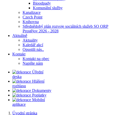
Bioodpady
Komunální služby
Kanalizace
Czech Point
Knihovna
Střednědobý plán rozvoje sociálních služeb SO ORP
Prostějov 2026 - 2028
Aktuálně
Aktuality
Kaledář akcí
Opustili nás..
Kontakt
Kontakt na obec
Napište nám
Úřední
deska
Hlášení
rozhlasu
Dokumenty
Poplatky
Mobilní
aplikace
Úvodní stránka