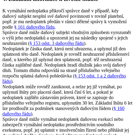
K vymáhání nedoplatku přikročí správce daně v případě, kdy
daňový subjekt nesplní své daňové povinnosti v rovině platební,
popř. je mu nedoplatek předán v rámci dělené správy k vymožení
podle
§ 161 daňového řádu
.
Správce daně může daňový subjekt vhodným způsobem vyrozumět
o výši jeho nedoplatků a upozornit jej na následky spojené s jejich
neuhrazením (
§ 153 odst. 3 daňového řádu
).
Nedoplatek je částka daně, která není uhrazena, a uplynul již den
splatnosti této daně. Nedoplatek je rovněž neuhrazené příslušenství
daně, u kterého již uplynul den splatnosti, popř. též neuhrazená
částka zajištěné daně. Nedoplatek hradí dlužník jako svůj daňový
dluh. Tomuto dluhu odpovídá na straně příslušného veřejného
rozpočtu splatná daňová pohledávka (
§ 153 odst. 1 a 2 daňového
řádu
).
Nedoplatek může rovněž zaniknout, a nelze jej již vymáhat, po
uplynutí lhůty pro placení daně, která činí 6 let, a pokud je
nedoplatek zajištěn zástavním právem, které se zapisuje do
příslušného veřejného registru, uplynutím 30 let. Základní lhůtu 6 let
lze prodloužit za podmínek stanovených daňovým řádem (
§ 160
daňového řádu
).
Správce daně může vymáhat nedoplatek daňovou exekucí nebo
zabezpečit vymáhání nedoplatku prostřednictvím soudního
exekutora, popř. jej uplatnit v insolvenčním řízení nebo přihlásit jej