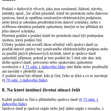
Podání v daňových věcech, jako jsou oznámení, žádosti, návrhy,
námitky apod., lze učinit písemně, ústně do protokolu nebo datovou
zprávou, která je opatřena uznávaným elektronickým podpisem,
nebo která je odeslána prostřednictvím datové schránky, nebo s
ověřenou identitou podatele způsobem, kterým se lze přihlásit do
jeho datové schránky.
Písemná podání a podání ústně do protokolu musí být podepsána
osobou, která podání činí.
Účinky podání má rovněž úkon učiněný vůči správci daně za
použití datové zprávy bez uznávaného elektronického podpisu nebo
za použití jiných přenosových technik, které je správce daně
způsobilý přijmout, pokud je toto podání do 5 dnů ode dne, kdy
došlo správci daně, potvrzeno nebo opakováno způsobem
uvedeným v
§ 71 odst. 1 daňového řádu
; tuto lhůtu nelze prodloužit
ani navrátit v předešlý stav.
Z podání musí být zřejmé, kdo je činí, čeho se týká a co se navrhuje
(
§ 70 odst. 3 daňového řádu
).
8. Na které instituci životní situaci řešit
Každé podání se činí u příslušného správce daně (
§ 73 odst. 1
daňového řádu
).
Správce daně je správní orgán nebo jiný státní orgán v rozsahu, v