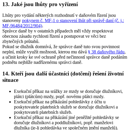
13. Jaké jsou lhůty pro vyřízení
Lhůty pro vydání některých rozhodnutí v daňovém řízení jsou
stanoveny
pokynem č. MF-1 o stanovení lhůt při správě daní (č. j.:
MF-96484/2012/904)
.
Správce daně by v ostatních případech měl vždy respektovat
obecnou zásadu rychlosti řízení a postupovat ve věci bez
zbytečných průtahů.
Pokud se dlužník domnívá, že správce daně tuto svou povinnost
neplní, může využít možnosti, kterou mu dává
§ 38 daňového řádu
,
a učinit kroky ke své ochraně před nečinností správce daně podáním
podnětu nejblíže nadřízenému správci daně.
14. Kteří jsou další účastníci (dotčení) řešení životní
situace
Exekuční příkaz na srážky ze mzdy se doručuje dlužníkovi,
plátci (plátcům) mzdy, popř. novému plátci mzdy
.
Exekuční příkaz na přikázání pohledávky z účtu u
poskytovatele platebních služeb se doručuje dlužníkovi a
poskytovateli platebních služeb
.
Exekuční příkaz na přikázání jiné peněžité pohledávky se
doručuje dlužníkovi a poddlužníkovi, popř. manželovi
dlužníka (je-li pohledávka ve společném jmění manželů)
.