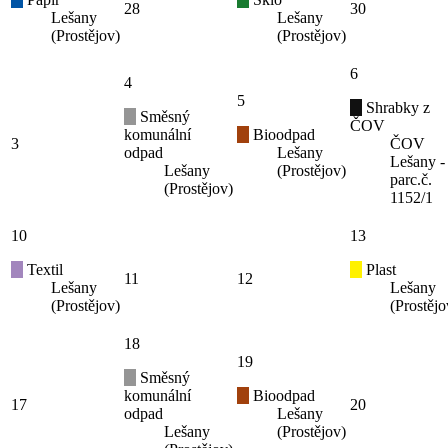
28
30
Lešany
Lešany
(Prostějov)
(Prostějov)
6
4
5
Shrabky z
Směsný
ČOV
komunální
Bioodpad
3
ČOV
odpad
Lešany
Lešany -
Lešany
(Prostějov)
parc.č.
(Prostějov)
1152/1
10
13
Textil
Plast
11
12
Lešany
Lešany
(Prostějov)
(Prostějo
18
19
Směsný
komunální
Bioodpad
17
20
odpad
Lešany
Lešany
(Prostějov)