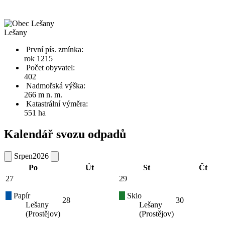
Lešany
První pís. zmínka:
rok 1215
Počet obyvatel:
402
Nadmořská výška:
266 m n. m.
Katastrální výměra:
551 ha
Kalendář svozu odpadů
Srpen
2026
Po
Út
St
Čt
27
29
Papír
Sklo
28
30
Lešany
Lešany
(Prostějov)
(Prostějov)