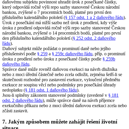
daňovému subjektu povinnost uhradit úrok z posečkané částky,
který odpovídá ročně výši repo sazby stanovené Českou národní
bankou, zvýšené o 7 procentních bodů, platné pro první den
příslušného kalendářního pololetí (
§ 157 odst. 1 a 2 daňového řádu
).
Úrok z posečkání má nižší sazbu než úrok z prodlení, kdy výše
úroku z prodlení odpovídá ročně výši repo sazby stanovené Českou
národní bankou, zvýšené o 14 procentních bodů, platné pro první
den příslušného kalendářního pololetí (
§ 252 odst. 2 daňového
řádu
).
Daňový subjekt může požádat o prominutí daně nebo jejího
příslušenství podle
§ 259
a
§ 259c daňového řádu
, příp. o prominutí
úroku z prodlení nebo úroku z posečkané částky podle
§ 259b
daňového řádu
.
Správce daně může rovněž daňovou exekuci na návrh dlužníka
nebo z moci úřední částečně nebo zcela odložit, zejména šetří-li se
skutečnosti rozhodné pro zastavení exekuce, vyloučení předmětu
exekuce ze soupisu věcí nebo podmínky pro posečkání úhrady
nedoplatku (
§ 181 odst. 1 daňového řádu
).
Jsou-li splněny zákonem stanovené podmínky (uvedené v
§ 181
odst. 2 daňového řádu
), může správce daně na návrh příjemce
exekučního příkazu nebo z moci úřední daňovou exekuci zcela nebo
zčásti zastavit.
7. Jakým způsobem můžete zahájit řešení životní
situace