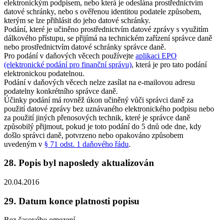
elektronickým podpisem, nebo která je odeslána prostřednictvím
datové schránky, nebo s ověřenou identitou podatele způsobem,
kterým se lze přihlásit do jeho datové schránky.
Podání, které je učiněno prostřednictvím datové zprávy s využitím
dálkového přístupu, se přijímá na technickém zařízení správce daně
nebo prostřednictvím datové schránky správce daně.
Pro podání v daňových věcech používejte
aplikaci EPO
(elektronické podání pro finanční správu)
, která je pro tato podání
elektronickou podatelnou.
Podání v daňových věcech nelze zasílat na e-mailovou adresu
podatelny konkrétního správce daně.
Účinky podání má rovněž úkon učiněný vůči správci daně za
použití datové zprávy bez uznávaného elektronického podpisu nebo
za použití jiných přenosových technik, které je správce daně
způsobilý přijmout, pokud je toto podání do 5 dnů ode dne, kdy
došlo správci daně, potvrzeno nebo opakováno způsobem
uvedeným v
§ 71 odst. 1 daňového řádu
.
28. Popis byl naposledy aktualizován
20.04.2016
29. Datum konce platnosti popisu
Bez časového omezení.