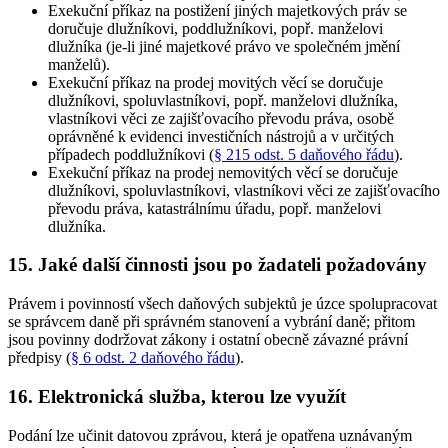
Exekuční příkaz na postižení jiných majetkových práv se
doručuje dlužníkovi, poddlužníkovi, popř. manželovi
dlužníka (je-li jiné majetkové právo ve společném jmění
manželů)
.
Exekuční příkaz na prodej movitých věcí se doručuje
dlužníkovi, spoluvlastníkovi, popř. manželovi dlužníka,
vlastníkovi věci ze zajišťovacího převodu práva, osobě
oprávněné k evidenci investičních nástrojů a v určitých
případech poddlužníkovi (
§ 215 odst. 5 daňového řádu
)
.
Exekuční příkaz na prodej nemovitých věcí se doručuje
dlužníkovi, spoluvlastníkovi, vlastníkovi věci ze zajišťovacího
převodu práva, katastrálnímu úřadu, popř. manželovi
dlužníka
.
15. Jaké další činnosti jsou po žadateli požadovány
Právem i povinností všech daňových subjektů je úzce spolupracovat
se správcem daně při správném stanovení a vybrání daně; přitom
jsou povinny dodržovat zákony i ostatní obecně závazné právní
předpisy (
§ 6 odst. 2 daňového řádu
).
16. Elektronická služba, kterou lze využít
Podání lze učinit datovou zprávou, která je opatřena uznávaným