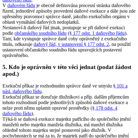
V
daňovém řádu
je obecně definována procesní stránka daňového
řízení, jednotlivé způsoby provedení daňové exekuce a dále jsou zde
upřesněny pravomoci správce daně, jakožto exekučního orgánu v
oblasti vymáhání daňových nedoplatků.
Nestanoví-li daňový řád jinak, postupuje se při daňové exekuci
podle
občanského soudního řádu
(
§ 177 odst. 1 daňového řádu
).
Tam, kde vystupuje správce daně coby oprávněný z exekučního
titulu, odkazuje
daňový řád, v ustanovení § 177 odst. 2
, na použití
ustanovení občanského soudního řádu upravujících postavení
oprávněného.
5. Kdo je oprávněn v této věci jednat (podat žádost
apod.)
Exekuční příkaz je rozhodnutím správce daně ve smyslu
§ 101 a
násl. daňového řádu
.
Exekuční příkaz se doručuje dlužníkovi a příp. dalším příjemcům
tohoto rozhodnutí podle jednotlivých způsobů daňové exekuce a
nelze proti němu uplatnit opravné prostředky (
§ 178 odst. 4
daňového řádu
).
Týká-li se daňová exekuce majetku patřícího do společného jmění
manželů nebo majetku manžela dlužníka, má manžel dlužníka
ohledně tohoto majetku stejné postavení jako dlužník. V
pochybnostech se má za to, že majetek patří do společného jmění