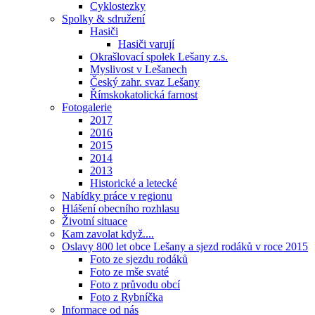
Cyklostezky
Spolky & sdružení
Hasiči
Hasiči varují
Okrašlovací spolek Lešany z.s.
Myslivost v Lešanech
Český zahr. svaz Lešany
Římskokatolická farnost
Fotogalerie
2017
2016
2015
2014
2013
Historické a letecké
Nabídky práce v regionu
Hlášení obecního rozhlasu
Životní situace
Kam zavolat když....
Oslavy 800 let obce Lešany a sjezd rodáků v roce 2015
Foto ze sjezdu rodáků
Foto ze mše svaté
Foto z průvodu obcí
Foto z Rybníčka
Informace od nás