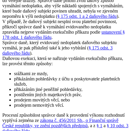
do veřejné dražby. Správce daně přitom zvolí takový způsob
vymáhání nedoplatku, aby výše nákladů spojených s vymáháním,
které bude daňový subjekt povinen uhradit, nebyla ve zjevném
nepoměru k výši nedoplatku (
§ 175 odst. 1 a 2 daňového řádu
).
V případě, že daňový subjekt nesplní svou platební povinnost,
přikročí správce daně k vymáhání evidovaného nedoplatku
zpravidla nejprve vydáním exekučního příkazu podle
ustanovení §
178 odst. 1 daňového řádu
.
Správce daně, který evidovaný nedoplatek daňového subjektu
vymáhá, je pak příslušný také k jeho vybírání (
§ 175 odst. 3
daňového řádu
).
Daňovou exekuci, která se nařizuje vydáním exekučního příkazu,
lze provést těmito způsoby:
srážkami ze mzdy,
přikázáním pohledávky z účtu u poskytovatele platebních
služeb,
přikázáním jiné peněžité pohledávky,
postižením jiných majetkových práv,
prodejem movitých věcí, nebo
prodejem nemovitých věcí.
Procesní způsobilost správce daně k provedení výkonu rozhodnutí
vyplývá zejména ze
zákona č. 456/2011 Sb., o Finanční správě
České republiky, ve znění pozdějších předpisů
, a z
§ 1
a
§ 10 odst. 3
daňového řádu
.