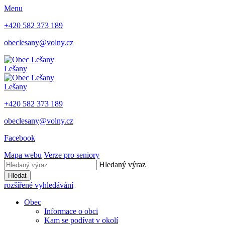
Menu
+420 582 373 189
obeclesany@volny.cz
Lešany
Lešany
+420 582 373 189
obeclesany@volny.cz
Facebook
Mapa webu
Verze pro seniory
Hledaný výraz
Hledat
rozšířené vyhledávání
Obec
Informace o obci
Kam se podívat v okolí