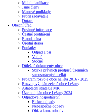
Mobilní aplikace
Jsme členy
Mapové podklady
Profil zadavatele
Dotace
Obecní úřad
Povinné informace
Čestné prohlášení
E-podatelna
Úřední deska
Poplatky
Odpad a psi
Vodné
Stočné
Důležité dokumenty obce
Sbírka právních předpisů územních
samosprávných celků
Program rozvoje obce na léta 2016 - 2025
Rozvojový plán zeleně obce Lešany
Adaptační strategie MK
Územní plán obce Lešany 2024
Odpadové hospodářství
Elektroodpady
Nebezpečné odpady
Obj. a kom. odpady