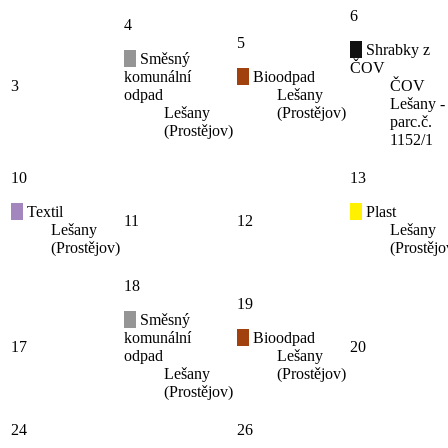
6
4
5
Shrabky z
Směsný
ČOV
komunální
Bioodpad
3
ČOV
odpad
Lešany
Lešany -
Lešany
(Prostějov)
parc.č.
(Prostějov)
1152/1
10
13
Textil
Plast
11
12
Lešany
Lešany
(Prostějov)
(Prostějo
18
19
Směsný
komunální
Bioodpad
17
20
odpad
Lešany
Lešany
(Prostějov)
(Prostějov)
24
26