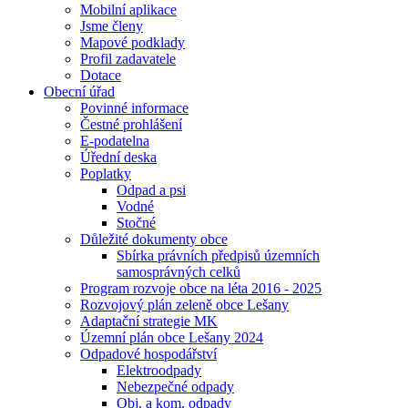
Mobilní aplikace
Jsme členy
Mapové podklady
Profil zadavatele
Dotace
Obecní úřad
Povinné informace
Čestné prohlášení
E-podatelna
Úřední deska
Poplatky
Odpad a psi
Vodné
Stočné
Důležité dokumenty obce
Sbírka právních předpisů územních
samosprávných celků
Program rozvoje obce na léta 2016 - 2025
Rozvojový plán zeleně obce Lešany
Adaptační strategie MK
Územní plán obce Lešany 2024
Odpadové hospodářství
Elektroodpady
Nebezpečné odpady
Obj. a kom. odpady