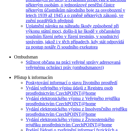
některým osobám, o jednorázové peněžní částce
některým účastníkům národního boje za osvobození v
letech 1939 až 1945 a o změně některých zákonů, ve
znění pozdějších předpisů
Uplatnění nároku na náhradu škody způsobené při
výkonu státní moci, došlo-li ke škodě v občanském
soudním řízení nebo v řízení trestním, v soudnictví
správním, jakož i v těch případech, kdy stát odpovídá
za postup notáře či soudního exekutora
Ombudsman
Stížnost občana na práci veřejné správy adresovaná
veřejnému ochránci práv (ombudsmanovi)
Přístup k informacím
Poskytování informací o stavu životního prostředí
Vydání veřejného výpisu údajů z Registru osob
prostřednictvím CzechPOINT@home
Vydání elektronického výpisu z Veřejného rejstříku
prostřednictvím CzechPOINT@home
Vydání elektronického výpisu z Insolvenčního rejstříku
prostřednictvím CzechPOINT@home
Vydání elektronického výpisu z Živnostenského
rejstříku prostřednictvím CzechPOINT@home
Podání žádosti o zveřejnění informací fyzických a