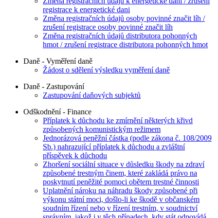
Změna registračních údajů k energetické dani / zrušení
registrace k energetické dani
Změna registračních údajů osoby povinné značit líh /
zrušení registrace osoby povinné značit líh
Změna registračních údajů distributora pohonných
hmot / zrušení registrace distributora pohonných hmot
Daně - Vyměření daně
Žádost o sdělení výsledku vyměření daně
Daně - Zastupování
Zastupování daňových subjektů
Odškodnění - Finance
Příplatek k důchodu ke zmírnění některých křivd
způsobených komunistickým režimem
Jednorázová peněžní částka (podle zákona č. 108/2009
Sb.) nahrazující příplatek k důchodu a zvláštní
příspěvek k důchodu
Zhoršení sociální situace v důsledku škody na zdraví
způsobené trestným činem, které zakládá právo na
poskytnutí peněžité pomoci obětem trestné činnosti
Uplatnění nároku na náhradu škody způsobené při
výkonu státní moci, došlo-li ke škodě v občanském
soudním řízení nebo v řízení trestním, v soudnictví
správním, jakož i v těch případech, kdy stát odpovídá