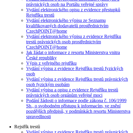
právnických osob na Portálu veřejné správy
Vydání elektronického opisu z evidence přestupků
Rejstříku trestů
Vydání elektronického výpisu ze Seznamu
kvalifikovaných dodavatelů prostřednictvím
CzechPOINT@home
Vydání elektronického výpisu z evidence Rejstříku
trestů právnických osob prostřednictvím
CzechPOINT@home
Jak žádat o informace z resortu Ministerstva vnitra
České republiky
Výpis z veřejného rejstříku
Vydání výpisu z evidence Rejstříku trestů fyzických
osob
Vydání výpisu z evidence Rejstříku trestů právnických
osob fyzickým osobám
Vydání výpisu a opisu z evidence Rejstříku trestů
právnických osob orgánům veřejné moci
Podání žádosti o informace podle zákona č. 106/1999
Sb., o svobodném přístupu k informacím, ve znění
pozdějších předpisů, v podmínkách resortu Ministerstva
spravedlnosti
Rejstřík trestů
Vydání výpisu z evidence Rejstříku trestů právnických