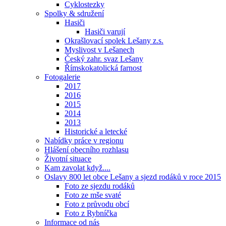
Cyklostezky
Spolky & sdružení
Hasiči
Hasiči varují
Okrašlovací spolek Lešany z.s.
Myslivost v Lešanech
Český zahr. svaz Lešany
Římskokatolická farnost
Fotogalerie
2017
2016
2015
2014
2013
Historické a letecké
Nabídky práce v regionu
Hlášení obecního rozhlasu
Životní situace
Kam zavolat když....
Oslavy 800 let obce Lešany a sjezd rodáků v roce 2015
Foto ze sjezdu rodáků
Foto ze mše svaté
Foto z průvodu obcí
Foto z Rybníčka
Informace od nás