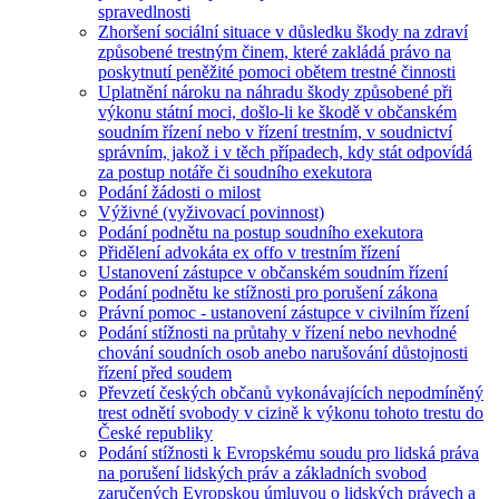
spravedlnosti
Zhoršení sociální situace v důsledku škody na zdraví
způsobené trestným činem, které zakládá právo na
poskytnutí peněžité pomoci obětem trestné činnosti
Uplatnění nároku na náhradu škody způsobené při
výkonu státní moci, došlo-li ke škodě v občanském
soudním řízení nebo v řízení trestním, v soudnictví
správním, jakož i v těch případech, kdy stát odpovídá
za postup notáře či soudního exekutora
Podání žádosti o milost
Výživné (vyživovací povinnost)
Podání podnětu na postup soudního exekutora
Přidělení advokáta ex offo v trestním řízení
Ustanovení zástupce v občanském soudním řízení
Podání podnětu ke stížnosti pro porušení zákona
Právní pomoc - ustanovení zástupce v civilním řízení
Podání stížnosti na průtahy v řízení nebo nevhodné
chování soudních osob anebo narušování důstojnosti
řízení před soudem
Převzetí českých občanů vykonávajících nepodmíněný
trest odnětí svobody v cizině k výkonu tohoto trestu do
České republiky
Podání stížnosti k Evropskému soudu pro lidská práva
na porušení lidských práv a základních svobod
zaručených Evropskou úmluvou o lidských právech a