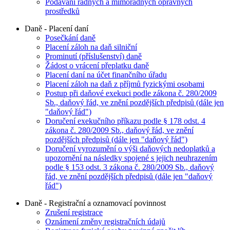
Podávání řádných a mimořádných opravných
prostředků
Daně - Placení daní
Posečkání daně
Placení záloh na daň silniční
Prominutí (příslušenství) daně
Žádost o vrácení přeplatku daně
Placení daní na účet finančního úřadu
Placení záloh na daň z příjmů fyzickými osobami
Postup při daňové exekuci podle zákona č. 280/2009
Sb., daňový řád, ve znění pozdějších předpisů (dále jen
"daňový řád")
Doručení exekučního příkazu podle § 178 odst. 4
zákona č. 280/2009 Sb., daňový řád, ve znění
pozdějších předpisů (dále jen "daňový řád")
Doručení vyrozumění o výši daňových nedoplatků a
upozornění na následky spojené s jejich neuhrazením
podle § 153 odst. 3 zákona č. 280/2009 Sb., daňový
řád, ve znění pozdějších předpisů (dále jen "daňový
řád")
Daně - Registrační a oznamovací povinnost
Zrušení registrace
Oznámení změny registračních údajů