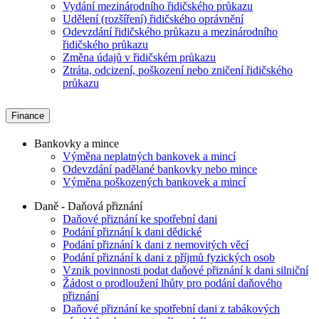
Vydání mezinárodního řidičského průkazu
Udělení (rozšíření) řidičského oprávnění
Odevzdání řidičského průkazu a mezinárodního
řidičského průkazu
Změna údajů v řidičském průkazu
Ztráta, odcizení, poškození nebo zničení řidičského
průkazu
Finance
Bankovky a mince
Výměna neplatných bankovek a mincí
Odevzdání padělané bankovky nebo mince
Výměna poškozených bankovek a mincí
Daně - Daňová přiznání
Daňové přiznání ke spotřební dani
Podání přiznání k dani dědické
Podání přiznání k dani z nemovitých věcí
Podání přiznání k dani z příjmů fyzických osob
Vznik povinnosti podat daňové přiznání k dani silniční
Žádost o prodloužení lhůty pro podání daňového
přiznání
Daňové přiznání ke spotřební dani z tabákových