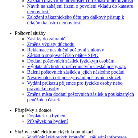
Záznam práva k nemovitostem do katastru nemovitostí
Návrh na zahájení řízení o povolení vkladu do katastru
nemovitostí
Založení zákaznického účtu pro dálkový přístup k
údajům katastru nemovitostí
Poštovní služby
Zásilky do zahraničí
Změna výplaty důchodu
Reklamace nesplnění poštovní smlouvy
Žádost o spojovací číslo plátce SIPO
Dodání poštovních zásilek fyzickým osobám
Výplata důchodu prostřednictvím České pošty, s.p.
Balení poštovních zásilek a jejich následné podání
Nesrovnalosti při poskytování poštovních služeb
Vydání průkazu příjemce pro fyzické osoby nebo
právnické osoby
Změna místa dodání poštovních zásilek a poukázaných
peněžních částek
Příspěvky a dotace
Doplatek na bydlení
Příspěvek na bydlení
Služby a sítě elektronických komunikací
Využívání rádiových kmitočtů - základní informace