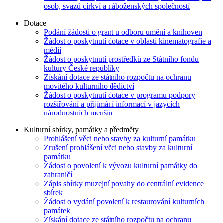
osob, svazů církví a náboženských společností
Dotace
Podání žádosti o grant u odboru umění a knihoven
Žádost o poskytnutí dotace v oblasti kinematografie a
médií
Žádost o poskytnutí prostředků ze Státního fondu
kultury České republiky
Získání dotace ze státního rozpočtu na ochranu
movitého kulturního dědictví
Žádost o poskytnutí dotace v programu podpory
rozšiřování a přijímání informací v jazycích
národnostních menšin
Kulturní sbírky, památky a předměty
Prohlášení věci nebo stavby za kulturní památku
Zrušení prohlášení věci nebo stavby za kulturní
památku
Žádost o povolení k vývozu kulturní památky do
zahraničí
Zápis sbírky muzejní povahy do centrální evidence
sbírek
Žádost o vydání povolení k restaurování kulturních
památek
Získání dotace ze státního rozpočtu na ochranu