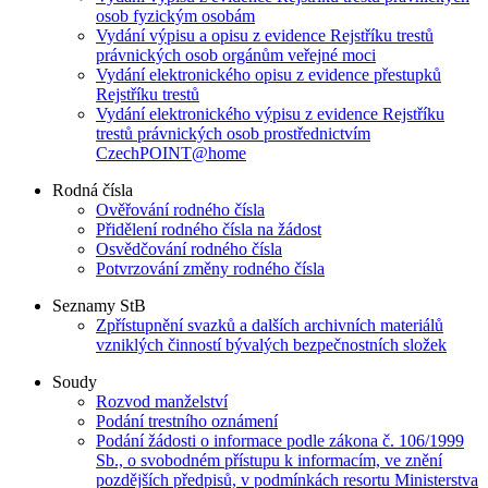
osob fyzickým osobám
Vydání výpisu a opisu z evidence Rejstříku trestů
právnických osob orgánům veřejné moci
Vydání elektronického opisu z evidence přestupků
Rejstříku trestů
Vydání elektronického výpisu z evidence Rejstříku
trestů právnických osob prostřednictvím
CzechPOINT@home
Rodná čísla
Ověřování rodného čísla
Přidělení rodného čísla na žádost
Osvědčování rodného čísla
Potvrzování změny rodného čísla
Seznamy StB
Zpřístupnění svazků a dalších archivních materiálů
vzniklých činností bývalých bezpečnostních složek
Soudy
Rozvod manželství
Podání trestního oznámení
Podání žádosti o informace podle zákona č. 106/1999
Sb., o svobodném přístupu k informacím, ve znění
pozdějších předpisů, v podmínkách resortu Ministerstva