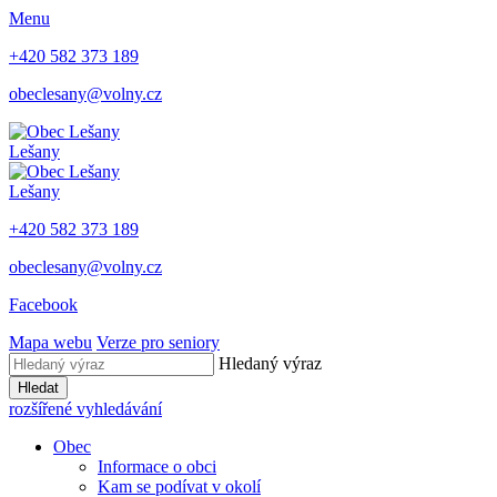
Menu
+420 582 373 189
obeclesany@volny.cz
Lešany
Lešany
+420 582 373 189
obeclesany@volny.cz
Facebook
Mapa webu
Verze pro seniory
Hledaný výraz
Hledat
rozšířené vyhledávání
Obec
Informace o obci
Kam se podívat v okolí