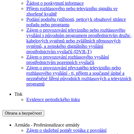
Žádost o poskytnutí informace
Příjem rozhlasového nebo televizního signálu ve
zhoršené kvalitě
Podání podnětu (stížnosti, petice) k obsahové stránce
pořadu nebo programu
Zájem o provozování televizního nebo rozhlasového
vysílání s původním programem prostřednictvím družic,
kabelových systémů nebo zvláštních přenosových
systémů, a zemského digitálního vysílání
prostřednictvím vysílačů (DVB-T)
Zájem o provozování rozhlasového vysílání
prostřednictvím pozemních vysílačů
Zájem o provozování převzatého televizního nebo
rozhlasového vysílání - tj. příjem a současné úplné a
nezměněné šíření původních rozhlasových a televizních
programů
Tisk
Evidence periodického tisku
Obrana a bezpečnost
Armáda - Profesionalizace armády
Zájem o služební poměr vojáka z povolání