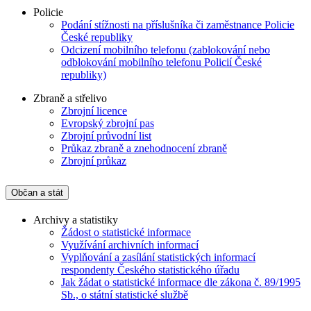
Policie
Podání stížnosti na příslušníka či zaměstnance Policie
České republiky
Odcizení mobilního telefonu (zablokování nebo
odblokování mobilního telefonu Policií České
republiky)
Zbraně a střelivo
Zbrojní licence
Evropský zbrojní pas
Zbrojní průvodní list
Průkaz zbraně a znehodnocení zbraně
Zbrojní průkaz
Občan a stát
Archivy a statistiky
Žádost o statistické informace
Využívání archivních informací
Vyplňování a zasílání statistických informací
respondenty Českého statistického úřadu
Jak žádat o statistické informace dle zákona č. 89/1995
Sb., o státní statistické službě