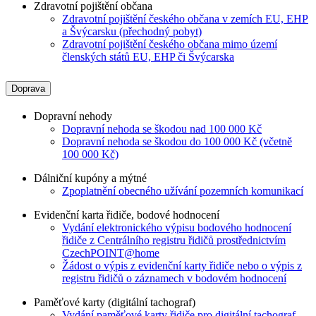
Zdravotní pojištění občana
Zdravotní pojištění českého občana v zemích EU, EHP
a Švýcarsku (přechodný pobyt)
Zdravotní pojištění českého občana mimo území
členských států EU, EHP či Švýcarska
Doprava
Dopravní nehody
Dopravní nehoda se škodou nad 100 000 Kč
Dopravní nehoda se škodou do 100 000 Kč (včetně
100 000 Kč)
Dálniční kupóny a mýtné
Zpoplatnění obecného užívání pozemních komunikací
Evidenční karta řidiče, bodové hodnocení
Vydání elektronického výpisu bodového hodnocení
řidiče z Centrálního registru řidičů prostřednictvím
CzechPOINT@home
Žádost o výpis z evidenční karty řidiče nebo o výpis z
registru řidičů o záznamech v bodovém hodnocení
Paměťové karty (digitální tachograf)
Vydání paměťové karty řidiče pro digitální tachograf