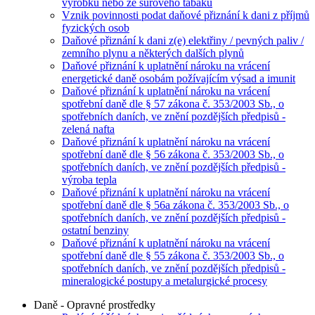
výrobků nebo ze surového tabáku
Vznik povinnosti podat daňové přiznání k dani z příjmů
fyzických osob
Daňové přiznání k dani z(e) elektřiny / pevných paliv /
zemního plynu a některých dalších plynů
Daňové přiznání k uplatnění nároku na vrácení
energetické daně osobám požívajícím výsad a imunit
Daňové přiznání k uplatnění nároku na vrácení
spotřební daně dle § 57 zákona č. 353/2003 Sb., o
spotřebních daních, ve znění pozdějších předpisů -
zelená nafta
Daňové přiznání k uplatnění nároku na vrácení
spotřební daně dle § 56 zákona č. 353/2003 Sb., o
spotřebních daních, ve znění pozdějších předpisů -
výroba tepla
Daňové přiznání k uplatnění nároku na vrácení
spotřební daně dle § 56a zákona č. 353/2003 Sb., o
spotřebních daních, ve znění pozdějších předpisů -
ostatní benziny
Daňové přiznání k uplatnění nároku na vrácení
spotřební daně dle § 55 zákona č. 353/2003 Sb., o
spotřebních daních, ve znění pozdějších předpisů -
mineralogické postupy a metalurgické procesy
Daně - Opravné prostředky