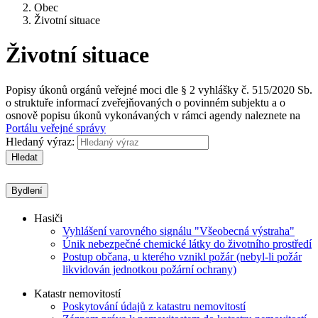
Obec
Životní situace
Životní situace
Popisy úkonů orgánů veřejné moci dle § 2 vyhlášky č. 515/2020 Sb.
o struktuře informací zveřejňovaných o povinném subjektu a o
osnově popisu úkonů vykonávaných v rámci agendy naleznete na
Portálu veřejné správy
Hledaný výraz:
Hledat
Bydlení
Hasiči
Vyhlášení varovného signálu "Všeobecná výstraha"
Únik nebezpečné chemické látky do životního prostředí
Postup občana, u kterého vznikl požár (nebyl-li požár
likvidován jednotkou požární ochrany)
Katastr nemovitostí
Poskytování údajů z katastru nemovitostí