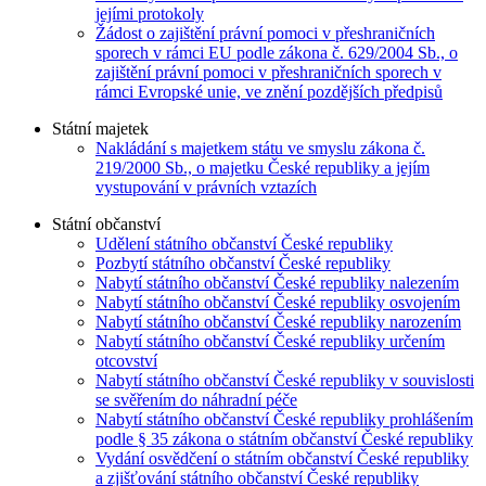
jejími protokoly
Žádost o zajištění právní pomoci v přeshraničních
sporech v rámci EU podle zákona č. 629/2004 Sb., o
zajištění právní pomoci v přeshraničních sporech v
rámci Evropské unie, ve znění pozdějších předpisů
Státní majetek
Nakládání s majetkem státu ve smyslu zákona č.
219/2000 Sb., o majetku České republiky a jejím
vystupování v právních vztazích
Státní občanství
Udělení státního občanství České republiky
Pozbytí státního občanství České republiky
Nabytí státního občanství České republiky nalezením
Nabytí státního občanství České republiky osvojením
Nabytí státního občanství České republiky narozením
Nabytí státního občanství České republiky určením
otcovství
Nabytí státního občanství České republiky v souvislosti
se svěřením do náhradní péče
Nabytí státního občanství České republiky prohlášením
podle § 35 zákona o státním občanství České republiky
Vydání osvědčení o státním občanství České republiky
a zjišťování státního občanství České republiky