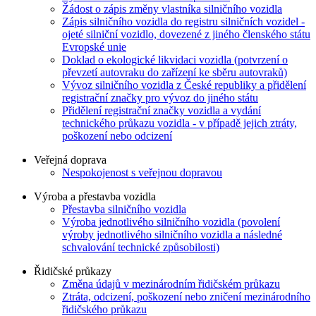
Žádost o zápis změny vlastníka silničního vozidla
Zápis silničního vozidla do registru silničních vozidel -
ojeté silniční vozidlo, dovezené z jiného členského státu
Evropské unie
Doklad o ekologické likvidaci vozidla (potvrzení o
převzetí autovraku do zařízení ke sběru autovraků)
Vývoz silničního vozidla z České republiky a přidělení
registrační značky pro vývoz do jiného státu
Přidělení registrační značky vozidla a vydání
technického průkazu vozidla - v případě jejich ztráty,
poškození nebo odcizení
Veřejná doprava
Nespokojenost s veřejnou dopravou
Výroba a přestavba vozidla
Přestavba silničního vozidla
Výroba jednotlivého silničního vozidla (povolení
výroby jednotlivého silničního vozidla a následné
schvalování technické způsobilosti)
Řidičské průkazy
Změna údajů v mezinárodním řidičském průkazu
Ztráta, odcizení, poškození nebo zničení mezinárodního
řidičského průkazu