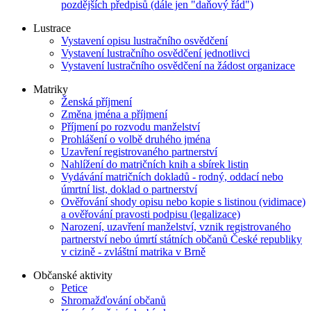
pozdějších předpisů (dále jen "daňový řád")
Lustrace
Vystavení opisu lustračního osvědčení
Vystavení lustračního osvědčení jednotlivci
Vystavení lustračního osvědčení na žádost organizace
Matriky
Ženská příjmení
Změna jména a příjmení
Příjmení po rozvodu manželství
Prohlášení o volbě druhého jména
Uzavření registrovaného partnerství
Nahlížení do matričních knih a sbírek listin
Vydávání matričních dokladů - rodný, oddací nebo
úmrtní list, doklad o partnerství
Ověřování shody opisu nebo kopie s listinou (vidimace)
a ověřování pravosti podpisu (legalizace)
Narození, uzavření manželství, vznik registrovaného
partnerství nebo úmrtí státních občanů České republiky
v cizině - zvláštní matrika v Brně
Občanské aktivity
Petice
Shromažďování občanů