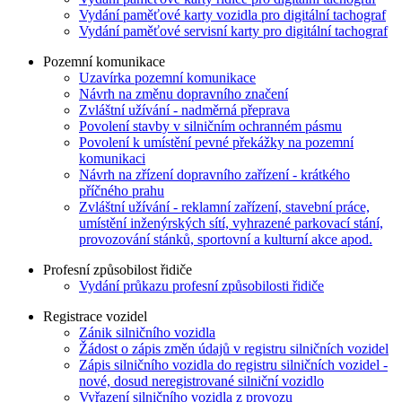
Vydání paměťové karty vozidla pro digitální tachograf
Vydání paměťové servisní karty pro digitální tachograf
Pozemní komunikace
Uzavírka pozemní komunikace
Návrh na změnu dopravního značení
Zvláštní užívání - nadměrná přeprava
Povolení stavby v silničním ochranném pásmu
Povolení k umístění pevné překážky na pozemní
komunikaci
Návrh na zřízení dopravního zařízení - krátkého
příčného prahu
Zvláštní užívání - reklamní zařízení, stavební práce,
umístění inženýrských sítí, vyhrazené parkovací stání,
provozování stánků, sportovní a kulturní akce apod.
Profesní způsobilost řidiče
Vydání průkazu profesní způsobilosti řidiče
Registrace vozidel
Zánik silničního vozidla
Žádost o zápis změn údajů v registru silničních vozidel
Zápis silničního vozidla do registru silničních vozidel -
nové, dosud neregistrované silniční vozidlo
Vyřazení silničního vozidla z provozu