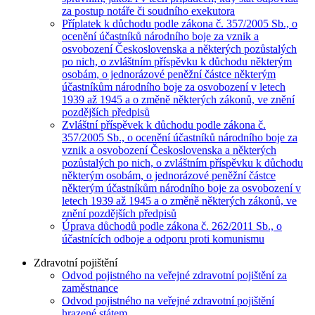
za postup notáře či soudního exekutora
Příplatek k důchodu podle zákona č. 357/2005 Sb., o
ocenění účastníků národního boje za vznik a
osvobození Československa a některých pozůstalých
po nich, o zvláštním příspěvku k důchodu některým
osobám, o jednorázové peněžní částce některým
účastníkům národního boje za osvobození v letech
1939 až 1945 a o změně některých zákonů, ve znění
pozdějších předpisů
Zvláštní příspěvek k důchodu podle zákona č.
357/2005 Sb., o ocenění účastníků národního boje za
vznik a osvobození Československa a některých
pozůstalých po nich, o zvláštním příspěvku k důchodu
některým osobám, o jednorázové peněžní částce
některým účastníkům národního boje za osvobození v
letech 1939 až 1945 a o změně některých zákonů, ve
znění pozdějších předpisů
Úprava důchodů podle zákona č. 262/2011 Sb., o
účastnících odboje a odporu proti komunismu
Zdravotní pojištění
Odvod pojistného na veřejné zdravotní pojištění za
zaměstnance
Odvod pojistného na veřejné zdravotní pojištění
hrazené státem