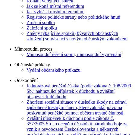
Konání veřejných sbírek
Jak se koná místní referendum
Jak vyhlásit místní referendum
Registrace politické strany nebo politického hnutí
Zrušení spolku
Založení spolku
Změny týkající se spolků (bývalých občanských
sdružení) související s novým občanským zákoníkem
Mimosoudní proces
Mimosoudní řešení sporu, mimosoudní vyrovnání
Občanské průkazy
Vydání občanského průkazu
Odškodnění
Jednorázová peněžní částka (podle zákona č. 108/2009
Sb.) nahrazující příplatek k důchodu a zvláštní
příspěvek k důchodu
Zhoršení sociální situace v důsledku škody na zdraví
způsobené trestným činem, které zakládá právo na
poskytnutí peněžité pomoci obětem trestné činnosti
Zvláštní příspěvek k důchodu podle zákona č.
357/2005 Sb., o ocenění účastníků národního boje za
vznik a osvobození Československa a některých
pozůstalých po nich, o zvláštním příspěvku k důchodu