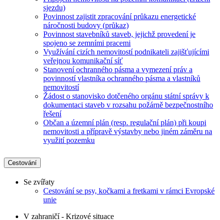
sjezdu)
Povinnost zajistit zpracování průkazu energetické
náročnosti budovy (průkaz)
Povinnost stavebníků staveb, jejichž provedení je
spojeno se zemními pracemi
Využívání cizích nemovitostí podnikateli zajišťujícími
veřejnou komunikační síť
Stanovení ochranného pásma a vymezení práv a
povinností vlastníka ochranného pásma a vlastníků
nemovitostí
Žádost o stanovisko dotčeného orgánu státní správy k
dokumentaci staveb v rozsahu požárně bezpečnostního
řešení
Občan a územní plán (resp. regulační plán) při koupi
nemovitosti a přípravě výstavby nebo jiném záměru na
využití pozemku
Cestování
Se zvířaty
Cestování se psy, kočkami a fretkami v rámci Evropské
unie
V zahraničí - Krizové situace