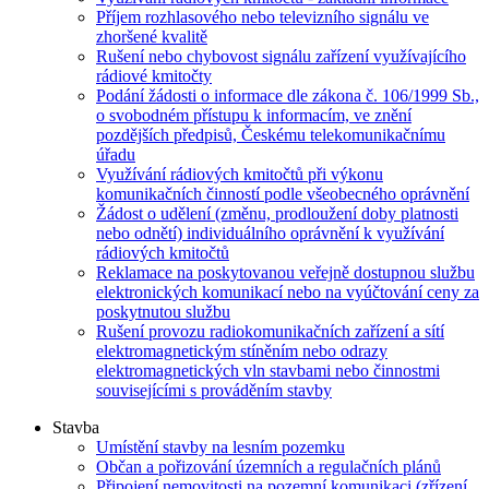
Příjem rozhlasového nebo televizního signálu ve
zhoršené kvalitě
Rušení nebo chybovost signálu zařízení využívajícího
rádiové kmitočty
Podání žádosti o informace dle zákona č. 106/1999 Sb.,
o svobodném přístupu k informacím, ve znění
pozdějších předpisů, Českému telekomunikačnímu
úřadu
Využívání rádiových kmitočtů při výkonu
komunikačních činností podle všeobecného oprávnění
Žádost o udělení (změnu, prodloužení doby platnosti
nebo odnětí) individuálního oprávnění k využívání
rádiových kmitočtů
Reklamace na poskytovanou veřejně dostupnou službu
elektronických komunikací nebo na vyúčtování ceny za
poskytnutou službu
Rušení provozu radiokomunikačních zařízení a sítí
elektromagnetickým stíněním nebo odrazy
elektromagnetických vln stavbami nebo činnostmi
souvisejícími s prováděním stavby
Stavba
Umístění stavby na lesním pozemku
Občan a pořizování územních a regulačních plánů
Připojení nemovitosti na pozemní komunikaci (zřízení