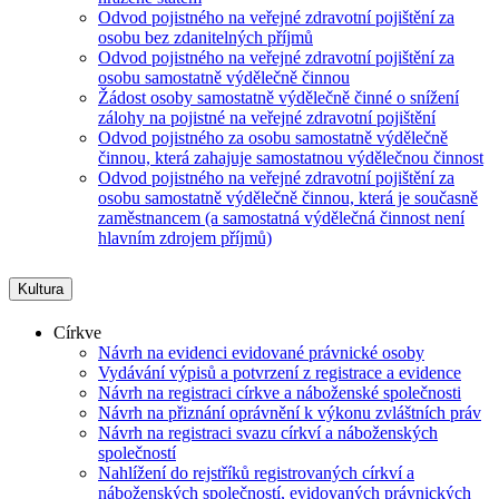
Odvod pojistného na veřejné zdravotní pojištění za
osobu bez zdanitelných příjmů
Odvod pojistného na veřejné zdravotní pojištění za
osobu samostatně výdělečně činnou
Žádost osoby samostatně výdělečně činné o snížení
zálohy na pojistné na veřejné zdravotní pojištění
Odvod pojistného za osobu samostatně výdělečně
činnou, která zahajuje samostatnou výdělečnou činnost
Odvod pojistného na veřejné zdravotní pojištění za
osobu samostatně výdělečně činnou, která je současně
zaměstnancem (a samostatná výdělečná činnost není
hlavním zdrojem příjmů)
Kultura
Církve
Návrh na evidenci evidované právnické osoby
Vydávání výpisů a potvrzení z registrace a evidence
Návrh na registraci církve a náboženské společnosti
Návrh na přiznání oprávnění k výkonu zvláštních práv
Návrh na registraci svazu církví a náboženských
společností
Nahlížení do rejstříků registrovaných církví a
náboženských společností, evidovaných právnických