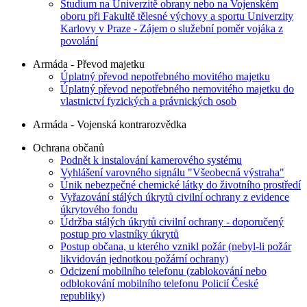
Studium na Univerzitě obrany nebo na Vojenském
oboru při Fakultě tělesné výchovy a sportu Univerzity
Karlovy v Praze - Zájem o služební poměr vojáka z
povolání
Armáda - Převod majetku
Úplatný převod nepotřebného movitého majetku
Úplatný převod nepotřebného nemovitého majetku do
vlastnictví fyzických a právnických osob
Armáda - Vojenská kontrarozvědka
Ochrana občanů
Podnět k instalování kamerového systému
Vyhlášení varovného signálu "Všeobecná výstraha"
Únik nebezpečné chemické látky do životního prostředí
Vyřazování stálých úkrytů civilní ochrany z evidence
úkrytového fondu
Údržba stálých úkrytů civilní ochrany - doporučený
postup pro vlastníky úkrytů
Postup občana, u kterého vznikl požár (nebyl-li požár
likvidován jednotkou požární ochrany)
Odcizení mobilního telefonu (zablokování nebo
odblokování mobilního telefonu Policií České
republiky)