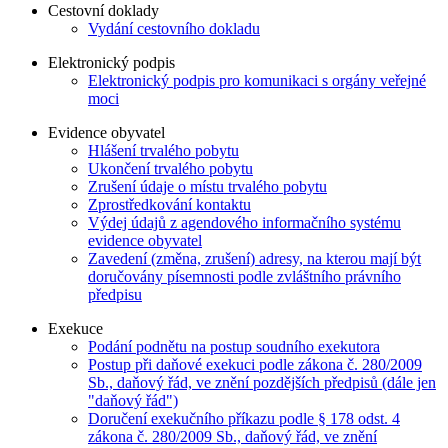
Cestovní doklady
Vydání cestovního dokladu
Elektronický podpis
Elektronický podpis pro komunikaci s orgány veřejné
moci
Evidence obyvatel
Hlášení trvalého pobytu
Ukončení trvalého pobytu
Zrušení údaje o místu trvalého pobytu
Zprostředkování kontaktu
Výdej údajů z agendového informačního systému
evidence obyvatel
Zavedení (změna, zrušení) adresy, na kterou mají být
doručovány písemnosti podle zvláštního právního
předpisu
Exekuce
Podání podnětu na postup soudního exekutora
Postup při daňové exekuci podle zákona č. 280/2009
Sb., daňový řád, ve znění pozdějších předpisů (dále jen
"daňový řád")
Doručení exekučního příkazu podle § 178 odst. 4
zákona č. 280/2009 Sb., daňový řád, ve znění