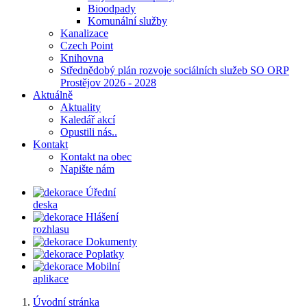
Bioodpady
Komunální služby
Kanalizace
Czech Point
Knihovna
Střednědobý plán rozvoje sociálních služeb SO ORP
Prostějov 2026 - 2028
Aktuálně
Aktuality
Kaledář akcí
Opustili nás..
Kontakt
Kontakt na obec
Napište nám
Úřední
deska
Hlášení
rozhlasu
Dokumenty
Poplatky
Mobilní
aplikace
Úvodní stránka