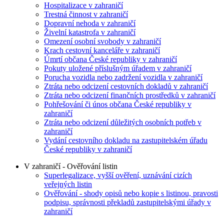
Hospitalizace v zahraničí
Trestná činnost v zahraničí
Dopravní nehoda v zahraničí
Živelní katastrofa v zahraničí
Omezení osobní svobody v zahraničí
Krach cestovní kanceláře v zahraničí
Úmrtí občana České republiky v zahraničí
Pokuty uložené příslušným úřadem v zahraničí
Porucha vozidla nebo zadržení vozidla v zahraničí
Ztráta nebo odcizení cestovních dokladů v zahraničí
Ztráta nebo odcizení finančních prostředků v zahraničí
Pohřešování či únos občana České republiky v
zahraničí
Ztráta nebo odcizení důležitých osobních potřeb v
zahraničí
Vydání cestovního dokladu na zastupitelském úřadu
České republiky v zahraničí
V zahraničí - Ověřování listin
Superlegalizace, vyšší ověření, uznávání cizích
veřejných listin
Ověřování - shody opisů nebo kopie s listinou, pravosti
podpisu, správnosti překladů zastupitelskými úřady v
zahraničí